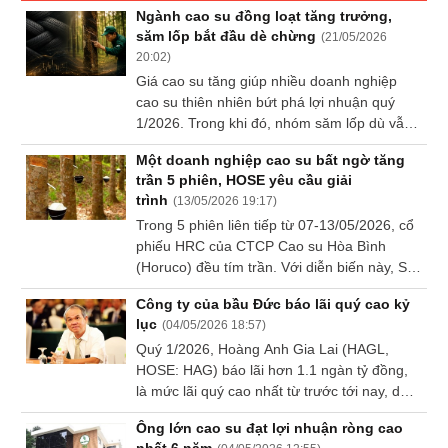
Báo
Ngành cao su đồng loạt tăng trưởng,
cáo
săm lốp bắt đầu dè chừng
(
21/05/2026
phân
20:02
)
tích
Giá cao su tăng giúp nhiều doanh nghiệp
(-)
cao su thiên nhiên bứt phá lợi nhuận quý
1/2026. Trong khi đó, nhóm săm lốp dù vẫn
tăng trưởng nhưng bắt đầu nhìn thấy những
Thuật
Một doanh nghiệp cao su bất ngờ tăng
sức ép.
ngữ
trần 5 phiên, HOSE yêu cầu giải
(-)
trình
(
13/05/2026 19:17
)
Trong 5 phiên liên tiếp từ 07-13/05/2026, cổ
phiếu HRC của CTCP Cao su Hòa Bình
Dịch
(Horuco) đều tím trần. Với diễn biến này, Sở
vụ
Giao dịch Chứng khoán TP.HCM (HOSE) đã
(-)
Công ty của bầu Đức báo lãi quý cao kỷ
có văn bản yêu cầu Horuco giải trình.
lục
(
04/05/2026 18:57
)
Quý 1/2026, Hoàng Anh Gia Lai (HAGL,
Đào
HOSE: HAG) báo lãi hơn 1.1 ngàn tỷ đồng,
tạo
là mức lãi quý cao nhất từ trước tới nay, dù
nguyên nhân chủ yếu nhờ được miễn giảm
Ông lớn cao su đạt lợi nhuận ròng cao
lãi trái phiếu.