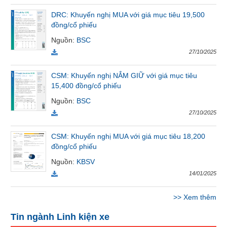
Tất cả
Cổ phiếu
Chỉ số
Chứng chỉ quỹ
Chứng q
DRC: Khuyến nghị MUA với giá mục tiêu 19,500
đồng/cổ phiếu
Lãnh
Nguồn
:
BSC
đạo
27/10/2025
(-)
CSM: Khuyến nghị NẮM GIỮ với giá mục tiêu
Tất cả
Người nội bộ
Người liên quan
Cổ đông lớn
15,400 đồng/cổ phiếu
Nguồn
:
BSC
Tin
27/10/2025
tức
(-)
CSM: Khuyến nghị MUA với giá mục tiêu 18,200
đồng/cổ phiếu
Bài
Nguồn
:
KBSV
viết
14/01/2025
của
tác
giả
>>
Xem thêm
(-)
Tin ngành Linh kiện xe