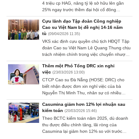
4 triệu cp HAG, nâng tỷ lệ sở hữu lên gần
Dữ
25% ngay trước thềm đại hội cổ đông
liệu
thường niên 2026 của CTCP Hoàng Anh Gia
tài
Cựu lãnh đạo Tập đoàn Công nghiệp
Lai (HAGL, HOSE: HAG).
chính
Cao su Việt Nam bị đề nghị 14-16 năm
tù
(
09/04/2026 11:35
)
VKS xác định cựu quyền chủ tịch HĐQT Tập
đoàn Cao su Việt Nam Lê Quang Thung chịu
trách nhiệm chính trong việc chuyển nhượng
khu đất 39 Bến Vân Đồn trái quy định.
Thêm một Phó Tổng DRC xin nghỉ
việc
(
23/03/2026 13:00
)
CTCP Cao su Đà Nẵng (HOSE: DRC) cho
biết nhận được đơn xin nghỉ việc của bà
Nguyễn Thị Minh Thu, nhân sự có nhiều
năm gắn bó và hiện đang giữ chức Phó
Casumina giảm hơn 12% lợi nhuận sau
Tổng Giám đốc. Động thái này diễn ra không
kiểm toán
(
20/03/2026 15:46
)
lâu sau khi DRC miễn nhiệm một Phó Tổng
Theo BCTC kiểm toán năm 2025, dù doanh
Giám đốc khác là ông Hà Phước Lộc.
thu được điều chỉnh tăng, lãi ròng của
Casumina lại giảm hơn 12% so với trước
kiểm toán sau khi chi phí đồng loạt tăng.