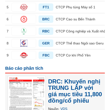
liệu
5
FT1
CTCP Phụ tùng Máy số 1
Tâm
lý
6
BRC
CTCP Cao su Bến Thành
TIÊU
thị
DÙNG
trường
7
RBC
CTCP Công nghiệp và Xuất nhập 
KHÔNG
THIẾT
8
GER
CTCP Thể thao Ngôi sao Geru
YẾU
9
FBC
CTCP Cơ khí Phổ Yên
Báo cáo phân tích
TIÊU
DÙNG
THIẾT
DRC: Khuyến nghị
YẾU
TRUNG LẬP với
giá mục tiêu 11,800
đồng/cổ phiếu
CHĂM
Nguồn
:
VDS