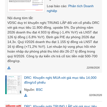
SÓC
Loại báo cáo
:
Phân tích Doanh
SỨC
nghiệp
KHỎE
Nội dung tóm tắt
:
VDSC duy trì khuyến nghị TRUNG LẬP đối với cổ phiếu DRC
với giá mục tiêu 11.800 đồng, upside 5%. Dự phóng năm
2026 doanh thu đạt 4.933 tỷ đồng (-1,4% YoY) và LNST đạt
126 tỷ đồng (-5,8% YoY). Định giá P/E dự phóng 2026 đạt
TÀI
14,3x. Quý I/2026 doanh thu đạt 1.155 tỷ đồng và LNST đạt
CHÍNH
16 tỷ đồng (+71,2% YoY). Lợi nhuận kỳ vọng phục hồi nhờ
hoàn nhập dự phòng phải thu khó đòi 26-27 tỷ đồng trong
quý II/2026. Công ty dự kiến chi trả cổ tức tiền mặt 500-700
đồng/cp.
CÔNG
22/06/2026
NGHỆ
THÔNG
DRC: Khuyến nghị MUA với giá mục tiêu 14,000
TIN
đồng/cổ phiếu
Nguồn
:
BSC
02/06/2026
DỊCH
DRC: Khuyến nghị TRUNG LẬP với giá mục tiêu