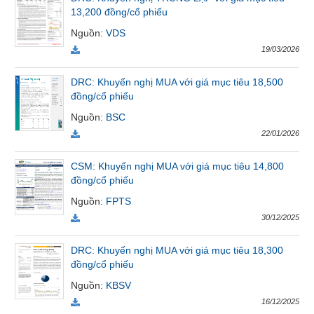
VỤ
13,200 đồng/cổ phiếu
TRUYỀN
Nguồn
:
VDS
THÔNG
19/03/2026
DRC: Khuyến nghị MUA với giá mục tiêu 18,500
đồng/cổ phiếu
TIỆN
Nguồn
:
BSC
ÍCH
22/01/2026
CSM: Khuyến nghị MUA với giá mục tiêu 14,800
đồng/cổ phiếu
BẤT
Nguồn
:
FPTS
ĐỘNG
30/12/2025
SẢN
DRC: Khuyến nghị MUA với giá mục tiêu 18,300
Mã
đồng/cổ phiếu
chứng
Nguồn
:
KBSV
khoán
(-)
16/12/2025