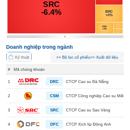
Tổng
VS-
quan
SECTOR
Giao
dịch
Tài
chính
NĂNG
Phân
Doanh nghiệp trong ngành
LƯỢNG
tích
>>
Bộ lọc cổ phiếu
>>
Xuất dữ liệu
Kỹ thuật
kỹ
thuật
#
Mã chứng khoán
Hồ
NGUYÊN
sơ
1
DRC
CTCP Cao su Đà Nẵng
VẬT
doanh
nghiệp
LIỆU
2
CSM
CTCP Công nghiệp Cao su Miền 
Tin
tức
3
SRC
CTCP Cao su Sao Vàng
sự
kiện
CÔNG
4
DFC
CTCP Xích líp Đông Anh
NGHIỆP
Tài