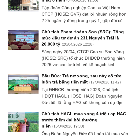
nhất 6 năm
(
04/05/2026 12:55
)
Tập đoàn Công nghiệp Cao su Việt Nam -
Sách
CTCP (HOSE: GVR) đạt lợi nhuận ròng hơn
tài
chính
2.25 ngàn tỷ đồng trong quý 1, gấp đôi cùng
kỳ, nhờ giá mủ tăng cao và khoản thu nhập
Chủ tịch Phạm Hoành Sơn (SRC): Tổng
bất thường lớn.
mức đầu tư dự án 231 Nguyễn Trãi là
20,000 tỷ
(
20/04/2026 12:28
)
Công
Sáng ngày 20/04, CTCP Cao su Sao Vàng
cụ
(HOSE: SRC) tổ chức ĐHĐCĐ thường niên
đầu
2026 với các tờ trình về kế hoạch kinh
tư
doanh, phương án phân phối lợi nhuận, chia
Bầu Đức: Trả nợ xong, sau này cổ tức
cổ tức, tăng vốn điều lệ và bầu HĐQT, BKS
luôn trả bằng tiền mặt
(
17/04/2026 11:42
)
nhiệm kỳ 2026-2031.
Tại ĐHĐCĐ thường niên 2026, Chủ tịch
HĐQT HAGL (HOSE: HAG) Đoàn Nguyên
Truyền
Đức tiết lộ rằng HAG sẽ không còn dự định
thông
phát hành thêm cổ phiếu chừng nào ông vẫn
tài
Chủ tịch HAGL mua xong 4 triệu cp HAG
đang đương nhiệm.
chính
trước thềm đại hội thường
niên
(
16/04/2026 19:38
)
Ông Đoàn Nguyên Đức đã hoàn tất mua vào