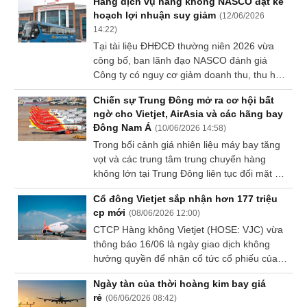
Hãng dịch vụ hàng không NASCO đặt kế
hoạch lợi nhuận suy giảm
Tất cả
Cổ phiếu
Chỉ số
Chứng chỉ quỹ
Chứng q
(
12/06/2026
14:22
)
Tại tài liệu ĐHĐCĐ thường niên 2026 vừa
Lãnh
công bố, ban lãnh đạo NASCO đánh giá
đạo
Công ty có nguy cơ giảm doanh thu, thu hẹp
(-)
biên lợi nhuận và tăng áp lực dòng tiền giữa
Chiến sự Trung Đông mở ra cơ hội bất
bối cảnh kinh tế đầy thách thức. Nhà kinh
Tất cả
Người nội bộ
Người liên quan
Cổ đông lớn
ngờ cho Vietjet, AirAsia và các hãng bay
doanh tại sân bay xác định đây là năm ưu
Đông Nam Á
(
10/06/2026 14:58
)
tiên ổn định hoạt động, kiểm soát rủi ro và
Tin
Trong bối cảnh giá nhiên liệu máy bay tăng
tối ưu hiệu quả.
tức
vọt và các trung tâm trung chuyển hàng
(-)
không lớn tại Trung Đông liên tục đối mặt với
gián đoạn do xung đột, ngành hàng không
Cổ đông Vietjet sắp nhận hơn 177 triệu
Đông Nam Á đang nhìn thấy một cơ hội tăng
Bài
cp mới
(
08/06/2026 12:00
)
trưởng hiếm có.
viết
CTCP Hàng không Vietjet (HOSE: VJC) vừa
của
thông báo 16/06 là ngày giao dịch không
tác
hưởng quyền để nhận cổ tức cổ phiếu của
giả
năm 2025.
(-)
Ngày tàn của thời hoàng kim bay giá
rẻ
(
06/06/2026 08:42
)