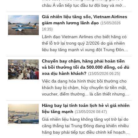
châu Á vẫn tiếp tục đầu tư đội bay và mở
Sách
tuyến bay mới nhằm tận dụng nhu cầu đi lại
tài
Giá nhiên liệu tăng sốc, Vietnam Airlines
đang phục hồi.
chính
giảm mạnh lương lãnh đạo
(
15/05/2026
16:35
)
Lãnh đạo Vietnam Airlines cho biết hãng có
thể lỗ trở lại trong quý 2/2026 do giá nhiên
liệu bay tăng mạnh vì xung đột Trung Đông,
Công
buộc Doanh nghiệp phải tái áp dụng hàng
cụ
Chuyến bay chậm, hãng phải hoàn tiền
đầu
loạt biện pháp “thắt lưng buộc bụng” từng
và bồi thường tối đa 500.000 đồng, có đủ
tư
triển khai thời COVID-19.
xoa dịu hành khách?
(
15/05/2026 06:25
)
Việc đa dạng hóa hình thức bồi thường cho
khách bay bị chậm, hủy chuyến từ tiền mặt,
voucher, điểm thưởng... là cần thiết nhưng
Truyền
để khách chọn
thông
Hãng bay lại tính toán lịch hè vì giá nhiên
tài
liệu tăng mạnh
(
13/05/2026 08:47
)
chính
Giá nhiên liệu hàng không tăng vọt trở lại do
căng thẳng tại Trung Đông đang khiến nhiều
hãng bay phải tiếp tục điều chỉnh kế hoạch