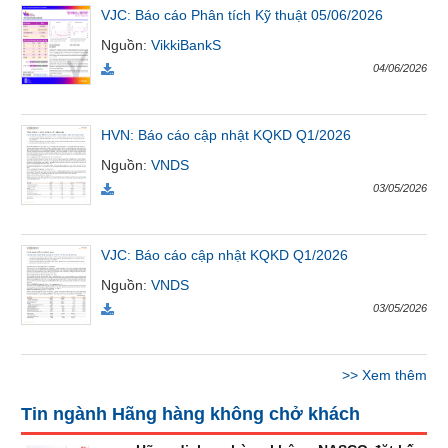
VJC: Báo cáo Phân tích Kỹ thuật 05/06/2026
VỤ
TRUYỀN
Nguồn
:
VikkiBankS
THÔNG
04/06/2026
HVN: Báo cáo cập nhật KQKD Q1/2026
TIỆN
Nguồn
:
VNDS
ÍCH
03/05/2026
VJC: Báo cáo cập nhật KQKD Q1/2026
BẤT
Nguồn
:
VNDS
ĐỘNG
03/05/2026
SẢN
Mã
>>
Xem thêm
chứng
khoán
Tin ngành Hãng hàng không chở khách
(-)