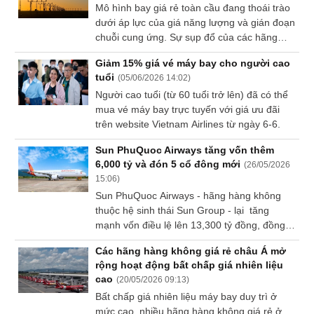
Mô hình bay giá rẻ toàn cầu đang thoái trào
Báo
dưới áp lực của giá năng lượng và gián đoạn
cáo
chuỗi cung ứng. Sự sụp đổ của các hãng
phân
tích
hàng không siêu rẻ tại Mỹ phản ánh thực tế
Giảm 15% giá vé máy bay cho người cao
(-)
khắc nghiệt về chi phí vận hành tăng vọt
tuổi
(
05/06/2026 14:02
)
trong năm 2026. Khi nguồn cung tàu bay
Người cao tuổi (từ 60 tuổi trở lên) đã có thể
mới bị bóp nghẹt bởi các điểm nghẽn
Thuật
mua vé máy bay trực tuyến với giá ưu đãi
thượng nguồn, thiết kế cabin buộc phải thay
ngữ
trên website Vietnam Airlines từ ngày 6-6.
đổi để tối ưu hóa không gian sàn.
(-)
Sun PhuQuoc Airways tăng vốn thêm
6,000 tỷ và đón 5 cổ đông mới
(
26/05/2026
Dịch
15:06
)
vụ
Sun PhuQuoc Airways - hãng hàng không
(-)
thuộc hệ sinh thái Sun Group - lại tăng
mạnh vốn điều lệ lên 13,300 tỷ đồng, đồng
thời đón thêm nhiều cổ đông mới trong cùng
Các hãng hàng không giá rẻ châu Á mở
Đào
hệ sinh thái Sun Group.
rộng hoạt động bất chấp giá nhiên liệu
tạo
cao
(
20/05/2026 09:13
)
Bất chấp giá nhiên liệu máy bay duy trì ở
mức cao, nhiều hãng hàng không giá rẻ ở