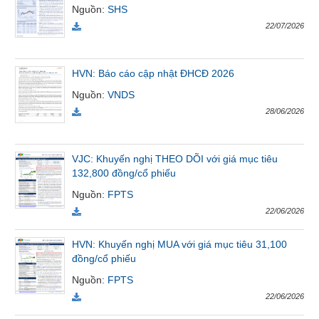
Nguồn
:
SHS
SÓC
SỨC
22/07/2026
KHỎE
HVN: Báo cáo cập nhật ĐHCĐ 2026
Nguồn
:
VNDS
TÀI
28/06/2026
CHÍNH
VJC: Khuyến nghị THEO DÕI với giá mục tiêu
132,800 đồng/cổ phiếu
Nguồn
:
FPTS
CÔNG
22/06/2026
NGHỆ
THÔNG
HVN: Khuyến nghị MUA với giá mục tiêu 31,100
TIN
đồng/cổ phiếu
Nguồn
:
FPTS
22/06/2026
DỊCH