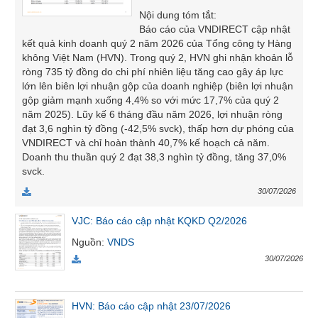
liệu
Nội dung tóm tắt
:
Báo cáo của VNDIRECT cập nhật
Tâm
kết quả kinh doanh quý 2 năm 2026 của Tổng công ty Hàng
lý
không Việt Nam (HVN). Trong quý 2, HVN ghi nhận khoản lỗ
TIÊU
thị
ròng 735 tỷ đồng do chi phí nhiên liệu tăng cao gây áp lực
DÙNG
trường
lớn lên biên lợi nhuận gộp của doanh nghiệp (biên lợi nhuận
KHÔNG
gộp giảm mạnh xuống 4,4% so với mức 17,7% của quý 2
THIẾT
năm 2025). Lũy kế 6 tháng đầu năm 2026, lợi nhuận ròng
YẾU
đạt 3,6 nghìn tỷ đồng (-42,5% svck), thấp hơn dự phóng của
VNDIRECT và chỉ hoàn thành 40,7% kế hoạch cả năm.
Doanh thu thuần quý 2 đạt 38,3 nghìn tỷ đồng, tăng 37,0%
svck.
30/07/2026
TIÊU
DÙNG
VJC: Báo cáo cập nhật KQKD Q2/2026
THIẾT
Nguồn
:
VNDS
YẾU
30/07/2026
HVN: Báo cáo cập nhật 23/07/2026
CHĂM