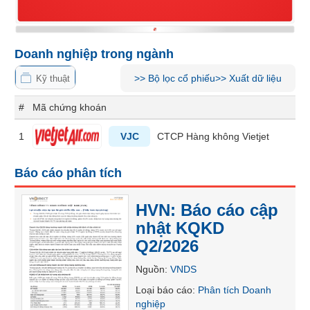
Tổng
VS-
quan
SECTOR
Giao
dịch
Doanh nghiệp trong ngành
Tài
>>
Bộ lọc cổ phiếu
>>
Xuất dữ liệu
Kỹ thuật
chính
NĂNG
#
Mã chứng khoán
Phân
LƯỢNG
tích
1
VJC
CTCP Hàng không Vietjet
kỹ
thuật
Báo cáo phân tích
Hồ
NGUYÊN
sơ
VẬT
doanh
HVN: Báo cáo cập
nghiệp
LIỆU
nhật KQKD
Tin
Q2/2026
tức
Nguồn
:
VNDS
sự
kiện
CÔNG
Loại báo cáo
:
Phân tích Doanh
nghiệp
NGHIỆP
Tài