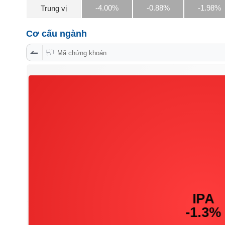
PHIẾU
-4.00%
-0.88%
-1.98%
Trung vị
Cơ cấu ngành
CÔNG
Mã chứng khoán
CỤ
ĐẦU
TƯ
XUẤT
DỮ
LIỆU
TIN
MỚI
Ngành
(-)