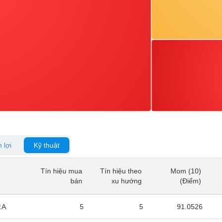
 lợi
Kỹ thuật
Tín hiệu mua
Tín hiệu theo
Mom (10)
Tín hiệu mua
Tín hiệu theo
Mom (10)
bán
xu hướng
(Điểm)
bán
xu hướng
(Điểm)
.A
5
5
91.0526