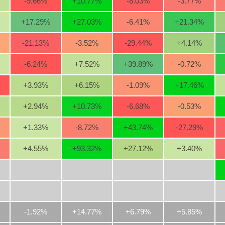
-9.66
%
+10.77
%
-8.03
%
-3.77
%
+17.29
%
+27.03
%
-6.41
%
+21.34
%
-21.13
%
-3.52
%
-29.44
%
+4.14
%
-6.24
%
+7.52
%
+39.89
%
-0.72
%
+3.93
%
+6.15
%
-1.09
%
+17.46
%
+2.94
%
+10.73
%
-6.68
%
-0.53
%
+1.33
%
-8.72
%
+43.74
%
-27.29
%
+4.55
%
+93.32
%
+27.12
%
+3.40
%
-1.92%
+14.77%
+6.79%
+5.85%