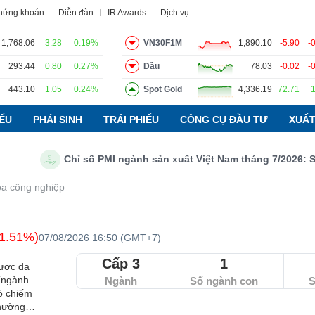
chứng khoán
Diễn đàn
IR Awards
Dịch vụ
1,768.06
3.28
0.19%
VN30F1M
1,890.10
-5.90
-
293.44
0.80
0.27%
Dầu
78.03
-0.02
-
đạo
Tin tức
Báo cáo phân tích
Thuật ngữ
Dịch vụ
443.10
1.05
0.24%
Spot Gold
4,336.19
72.71
IẾU
PHÁI SINH
TRÁI PHIẾU
CÔNG CỤ ĐẦU TƯ
XUẤT
Chỉ số PMI ngành sản xuất Việt Nam tháng 7/2026: Sản lư
a công nghiệp
-1.51%)
07/08/2026 16:50 (GMT+7)
Cấp 3
1
được đa
 (ngành
Ngành
Số ngành con
S
đó chiếm
thường