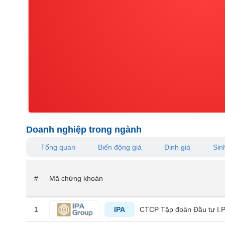
VS-
SECTOR
NĂNG
LƯỢNG
Doanh nghiệp trong ngành
NGUYÊN
Tổng quan
Biến động giá
Định giá
Sinh
VẬT
LIỆU
#
Mã chứng khoán
1
IPA
CTCP Tập đoàn Đầu tư I.P
CÔNG
NGHIỆP