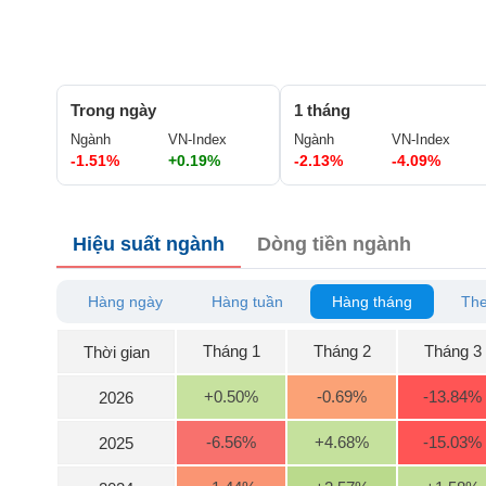
GIỚI
ĐÔNG
DƯƠNG
Trong ngày
1 tháng
Ngành
VN-Index
Ngành
VN-Index
-1.51%
+0.19%
-2.13%
-4.09%
TÀI
CHÍNH
CÁ
Hiệu suất ngành
Dòng tiền ngành
NHÂN
Hàng ngày
Hàng tuần
Hàng tháng
The
PHÂN
TÍCH
Tháng 1
Tháng 2
Tháng 3
Thời gian
VIETSTOCKFINANCE
+0.50
%
-0.69
%
-13.84
%
2026
-6.56
%
+4.68
%
-15.03
%
2025
VĨ
MÔ