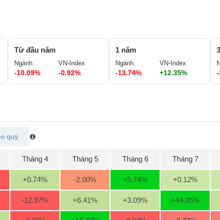
Từ đầu năm
1 năm
Ngành
VN-Index
Ngành
VN-Index
-10.09%
-0.92%
-13.74%
+12.35%
o quý
Tháng 4
Tháng 5
Tháng 6
Tháng 7
+0.74
%
-2.00
%
+5.74
%
+0.12
%
-12.97
%
+6.41
%
+3.09
%
+44.35
%