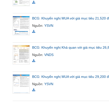
SÓC
SỨC
KHỎE
BCG: Khuyến nghị MUA với giá mục tiêu 21,520 đ
Nguồn
:
YSVN
TÀI
CHÍNH
BCG: Khuyến nghị Khả quan với giá mục tiêu 26,
Nguồn
:
VNDS
CÔNG
NGHỆ
BCG: Khuyến nghị MUA với giá mục tiêu 29,200 đ
THÔNG
TIN
Nguồn
:
YSVN
DỊCH