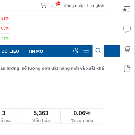
9+
Đăng nhập
English
|
0.31%
0.03%
1.71%
 DỮ LIỆU
TIN MỚI
ợng, số lượng đơn đặt hàng mới và xuất khẩu đều tăng đạt 52,9 
3
5,363
0.06%
ố mã
Vốn hóa
% vốn hóa