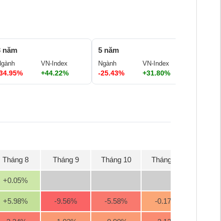
3 năm
5 năm
Ngành
VN-Index
Ngành
VN-Index
-34.95%
+44.22%
-25.43%
+31.80%
Tháng 8
Tháng 9
Tháng 10
Tháng 11
Tháng
+0.05
%
+5.98
%
-9.56
%
-5.58
%
-0.17
%
+1.3