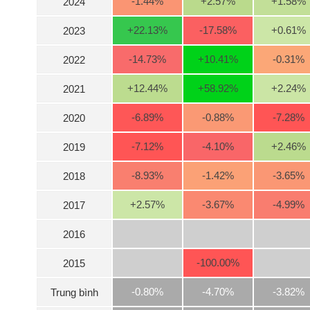
-1.44
%
+2.57
%
+1.58
%
2024
+22.13
%
-17.58
%
+0.61
%
2023
NGÀNH
-14.73
%
+10.41
%
-0.31
%
2022
+12.44
%
+58.92
%
+2.24
%
2021
DOANH
-6.89
%
-0.88
%
-7.28
%
2020
NGHIỆP
-7.12
%
-4.10
%
+2.46
%
2019
CỔ
-8.93
%
-1.42
%
-3.65
%
2018
PHIẾU
+2.57
%
-3.67
%
-4.99
%
2017
2016
PHÁI
SINH
-100.00
%
2015
-0.80%
-4.70%
-3.82%
Trung bình
TRÁI