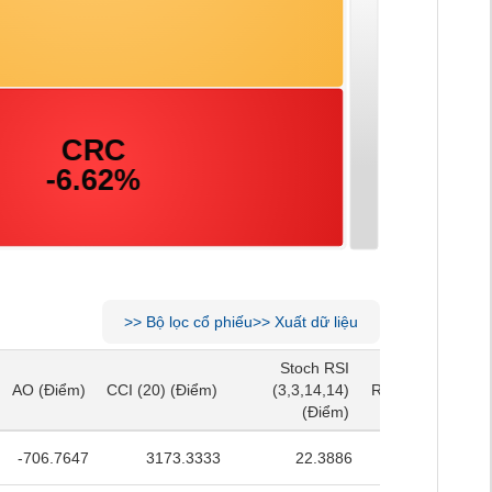
>>
Bộ lọc cổ phiếu
>>
Xuất dữ liệu
Stoch RSI
Stoch RSI
AO
(Điểm)
CCI (20)
(Điểm)
(3,3,14,14)
RSI (14)
(Điểm)
AO
(Điểm)
CCI (20)
(Điểm)
(3,3,14,14)
RSI (14)
(Điểm)
(Điểm)
(Điểm)
-706.7647
3173.3333
22.3886
39.7844