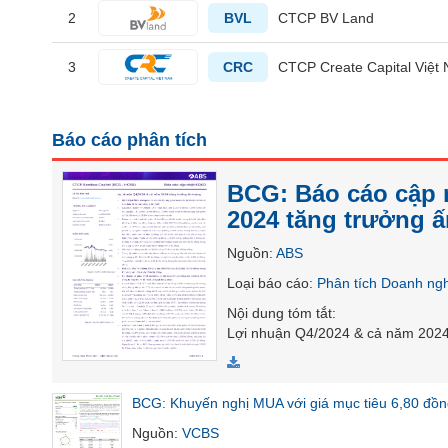
2
BVL
CTCP BV Land
3
CRC
CTCP Create Capital Việt
TIÊU
DÙNG
KHÔNG
Báo cáo phân tích
THIẾT
YẾU
BCG: Báo cáo cập 
2024 tăng trưởng 
Nguồn
:
ABS
TIÊU
Loại báo cáo
:
Phân tích Doanh ng
DÙNG
Nội dung tóm tắt
:
THIẾT
Lợi nhuận Q4/2024 & cả năm 2024
YẾU
BCG: Khuyến nghị MUA với giá mục tiêu 6,80 đồn
Nguồn
:
VCBS
CHĂM