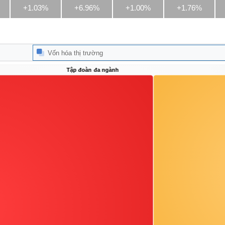
+1.03%
+6.96%
+1.00%
+1.76%
Vốn hóa thị trường