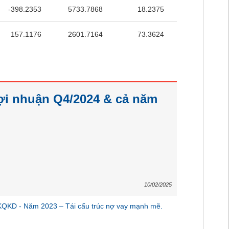
-398.2353
5733.7868
18.2375
46.9524
157.1176
2601.7164
73.3624
61.8248
ợi nhuận Q4/2024 & cả năm
10/02/2025
KQKD - Năm 2023 – Tái cấu trúc nợ vay mạnh mẽ.