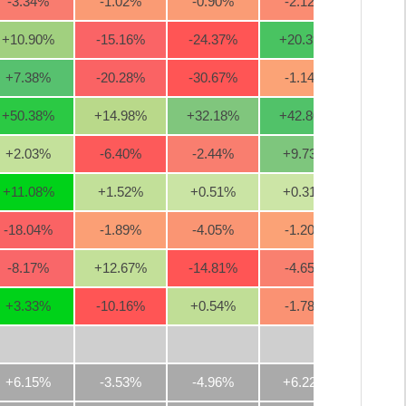
-3.34
%
-1.02
%
-0.90
%
-2.12
%
-2.5
+10.90
%
-15.16
%
-24.37
%
+20.39
%
+3.3
+7.38
%
-20.28
%
-30.67
%
-1.14
%
-15.1
+50.38
%
+14.98
%
+32.18
%
+42.80
%
-0.4
+2.03
%
-6.40
%
-2.44
%
+9.73
%
+17.5
+11.08
%
+1.52
%
+0.51
%
+0.31
%
-1.1
-18.04
%
-1.89
%
-4.05
%
-1.20
%
-10.3
-8.17
%
+12.67
%
-14.81
%
-4.65
%
-1.2
+3.33
%
-10.16
%
+0.54
%
-1.78
%
-7.8
+6.15%
-3.53%
-4.96%
+6.22%
-1.6