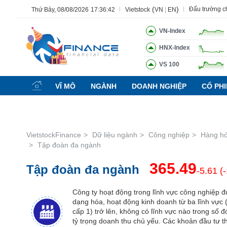
(
)
Đấu trường 
Thứ Bảy, 08/08/2026
17:36:44
Vietstock
VN
|
EN
VN-Index
HNX-Index
Tất cả
Tính năng
Ngành
Mã chứng khoán
Lãnh 
VS 100
Tính
năng
VĨ MÔ
NGÀNH
DOANH NGHIỆP
CỔ PH
(-)
VIETSTOCK
VietstockFinance
Dữ liệu ngành
Công nghiệp
Hàng hó
Tập đoàn đa ngành
CHỨNG
365.49
Tập đoàn đa ngành
KHOÁN
-5.61 (
Công ty hoạt động trong lĩnh vực công nghiệp 
dạng hóa, hoạt động kinh doanh từ ba lĩnh vực
DOANH
cấp 1) trở lên, không có lĩnh vực nào trong số 
NGHIỆP
tỷ trọng doanh thu chủ yếu. Các khoản đầu tư 