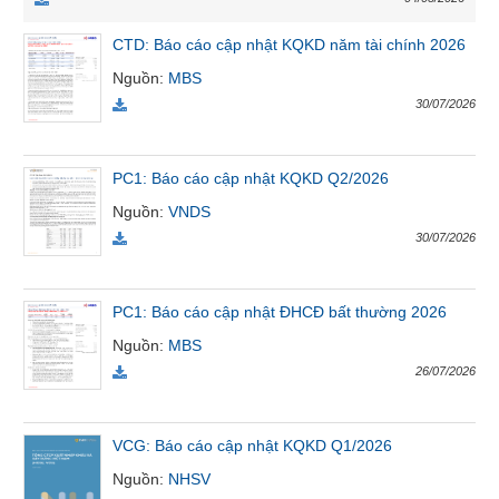
VỤ
TRUYỀN
CTD: Báo cáo cập nhật KQKD năm tài chính 2026
THÔNG
Nguồn
:
MBS
30/07/2026
TIỆN
PC1: Báo cáo cập nhật KQKD Q2/2026
ÍCH
Nguồn
:
VNDS
30/07/2026
PC1: Báo cáo cập nhật ĐHCĐ bất thường 2026
BẤT
ĐỘNG
Nguồn
:
MBS
SẢN
26/07/2026
Mã
chứng
VCG: Báo cáo cập nhật KQKD Q1/2026
khoán
(-)
Nguồn
:
NHSV