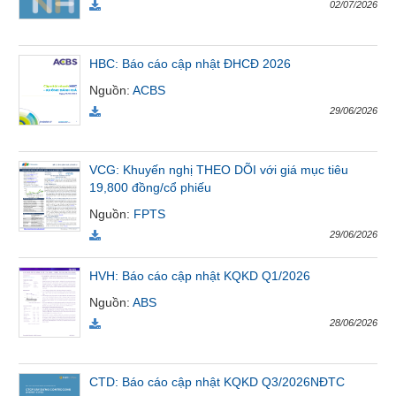
02/07/2026
Tất cả
Cổ phiếu
Chỉ số
Chứng chỉ quỹ
Chứng q
HBC: Báo cáo cập nhật ĐHCĐ 2026
Lãnh
đạo
Nguồn
:
ACBS
(-)
29/06/2026
Tất cả
Người nội bộ
Người liên quan
Cổ đông lớn
VCG: Khuyến nghị THEO DÕI với giá mục tiêu
Tin
19,800 đồng/cổ phiếu
tức
Nguồn
:
FPTS
(-)
29/06/2026
Bài
HVH: Báo cáo cập nhật KQKD Q1/2026
viết
Nguồn
:
ABS
của
tác
28/06/2026
giả
(-)
CTD: Báo cáo cập nhật KQKD Q3/2026NĐTC