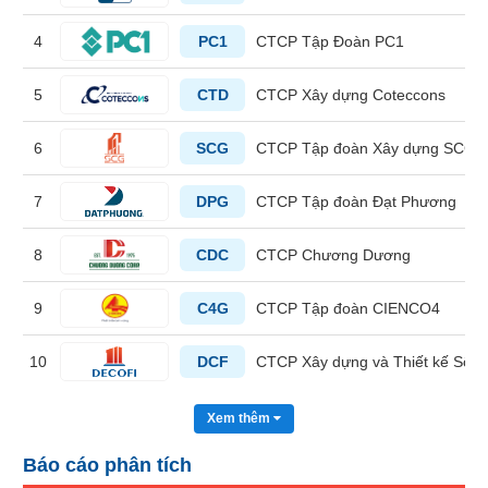
liệu
4
PC1
CTCP Tập Đoàn PC1
Tâm
lý
5
CTD
CTCP Xây dựng Coteccons
TIÊU
thị
DÙNG
trường
KHÔNG
6
SCG
CTCP Tập đoàn Xây dựng SCG
THIẾT
YẾU
7
DPG
CTCP Tập đoàn Đạt Phương
8
CDC
CTCP Chương Dương
TIÊU
9
C4G
CTCP Tập đoàn CIENCO4
DÙNG
THIẾT
10
DCF
CTCP Xây dựng và Thiết kế Số 1
YẾU
Xem thêm
Báo cáo phân tích
CHĂM