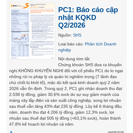
SÓC
PC1: Báo cáo cập
SỨC
nhật KQKD
KHỎE
Q2/2026
Nguồn
:
SHS
Loại báo cáo
:
Phân tích Doanh
TÀI
nghiệp
CHÍNH
Nội dung tóm tắt
:
Chứng khoán SHS đưa ra khuyến
nghị KHÔNG KHUYẾN NGHỊ đối với cổ phiếu PC1 do lo ngại
những rủi ro pháp lý và quản trị nghiêm trọng (7 lãnh đạo
chủ chốt bị khởi tố), mặc dù kết quả kinh doanh quý 2 năm
CÔNG
2026 vẫn ổn định. Trong quý 2, PC1 ghi nhận doanh thu đạt
NGHỆ
2.038 tỷ đồng, giảm 30,6% svck do sự suy giảm mạnh của
THÔNG
mảng xây lắp điện và sản xuất công nghiệp, song lợi nhuận
TIN
sau thuế vẫn tăng 43% đạt 235 tỷ đồng. Lũy kế 6 tháng đầu
năm, doanh thu đạt 4.206 tỷ đồng, giảm 12,3% svck, lợi
nhuận sau thuế đạt 505 tỷ đồng (+63,1% svck), hoàn thành
47,8% kế hoạch lợi nhuận cả năm.
DỊCH
04/08/2026