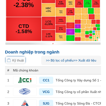
Tổng
VS-
quan
SECTOR
Giao
dịch
Tài
chính
NĂNG
Phân
LƯỢNG
tích
kỹ
Doanh nghiệp trong ngành
thuật
Hồ
>>
Bộ lọc cổ phiếu
>>
Xuất dữ liệu
Kỹ thuật
NGUYÊN
sơ
VẬT
doanh
#
Mã chứng khoán
nghiệp
LIỆU
1
CC1
Tổng Công ty Xây dựng Số 1 - 
Tin
tức
2
VCG
Tổng Công ty cổ phần Xuất nhập
sự
kiện
CÔNG
3
SJG
Tổng Công ty Sông Đà - CTCP
NGHIỆP
Tài