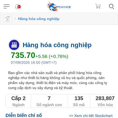
9+
/
Hàng hóa công nghiệp
VĨ
NGÀNH
DOANH
CỔ
PHÁI
TRÁI
CÔNG
XUẤT
TIN
©
Chăm
Vietstock
MÔ
NGHIỆP
PHIẾU
SINH
PHIẾU
CỤ
DỮ
MỚI
Bản
sóc
Tất cả
Tính năng
Ngành
Mã chứng khoán
Lãnh đạ
ĐẦU
LIỆU
quyền
Dữ
(
khách
Đăng
thuộc
TƯ
hàng
Dữ
liệu
Doanh
Thị
Hợp
Tổng
Tin
VN
Tính
nhập
về
liệu
ngành
nghiệp
trường
đồng
quan
Tổng
tức
Hàng hóa công nghiệp
|
năng
Vietstock
A-
cổ
tương
Danh
hợp
(-)
0908
Báo
Ngành
Tổ
EN
Công
Z
phiếu
lai
mục
doanh
735.70
16
cáo
chi
chức
+5.56 (+0.76%)
bố
)
theo
nghiệp
VIETSTOCK
98
phân
tiết
Hồ
phát
07/08/2026 16:50 (GMT+7)
Bản
VN30
thông
dõi
98
tích
sơ
hành
Báo
đồ
tin
Đấu
VN100
lãnh
Bản
cáo
Bao gồm các nhà sản xuất và phân phối hàng hóa công
thị
trường
Thuật
Trái
data@vietstock.vn
nghiệp như thiết bị hàng không vũ trụ và quốc phòng, sản
đạo
đồ
tài
HOSE
trường
Trái
chứng
ngữ
phiếu
CHỨNG
phẩm xây dựng, thiết bị điện và máy móc, cùng các công ty
thị
chính
phiếu
khoán
Lịch
A-
HNX
KHOÁN
cung cấp dịch vụ xây dựng và kỹ thuật.
Tổng
trường
Tin
chính
sự
Z
Báo
hợp
tức
UPCoM
phủ
kiện
Sức
cáo
Cấp 2
7
135
283,807
thị
Trái
mạnh
tài
Hợp
trường
Ngành
Số ngành con
Số mã
Vốn hóa
Thống
Diễn
Cập
phiếu
DOANH
giá
chính
đồng
kê
đàn
nhật
chi
NGHIỆP
Thanh
RRG
ngành
tương
Diễn biến chỉ số
>>
Xem chi tiết Stockchart
giao
lãi
tiết