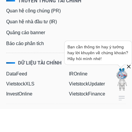
TRUYỀN THÔNG TÀI CHÍNH
Quan hệ công chúng (PR)
Quan hệ nhà đầu tư (IR)
Quảng cáo banner
Báo cáo phân tích
Bạn cần thông tin hay ý tưởng
hay lời khuyên về chứng khoán?
Hãy hỏi mình nhé!
DỮ LIỆU TÀI CHÍNH
DataFeed
IROnline
VietstockXLS
VietstockUpdater
InvestOnline
VietstockFinance
Quảng cáo & Dịch vụ
0908 169 898 - (028) 3848 7238
kinhdoanh@vietstock.vn