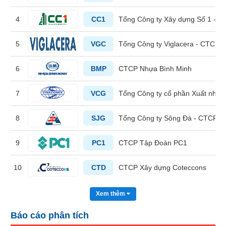
liệu
4
CC1
Tổng Công ty Xây dựng Số 1 - 
Tâm
lý
5
VGC
Tổng Công ty Viglacera - CTCP
TIÊU
thị
DÙNG
trường
KHÔNG
6
BMP
CTCP Nhựa Bình Minh
THIẾT
YẾU
7
VCG
Tổng Công ty cổ phần Xuất nhập
8
SJG
Tổng Công ty Sông Đà - CTCP
TIÊU
9
PC1
CTCP Tập Đoàn PC1
DÙNG
THIẾT
10
CTD
CTCP Xây dựng Coteccons
YẾU
Xem thêm
Báo cáo phân tích
CHĂM