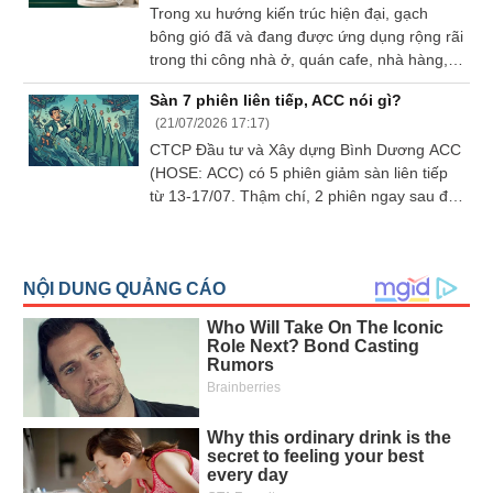
Trong xu hướng kiến trúc hiện đại, gạch
bông gió đã và đang được ứng dụng rộng rãi
trong thi công nhà ở, quán cafe, nhà hàng,
khu nghỉ dưỡng, văn phòng,... Tại HCM,
Sàn 7 phiên liên tiếp, ACC nói gì?
Gạch Bông Gió CTS là một trong những đơn
(
21/07/2026 17:17
)
vị chuyên cung cấp gạch bông gió chất
CTCP Đầu tư và Xây dựng Bình Dương ACC
lượng, đa dạng mẫu mã, giá thành hợp lý,
(HOSE: ACC) có 5 phiên giảm sàn liên tiếp
hướng đến nhu cầu xây dựng và trang trí
từ 13-17/07. Thậm chí, 2 phiên ngay sau đó,
của khách hàng cá nhân, kiến trúc sư, nhà
giá mã này vẫn tiếp tục giảm sàn. Mới đây,
thầu và doanh nghiệp.
Doanh nghiệp đã có công văn giải trình về
vấn đề này.