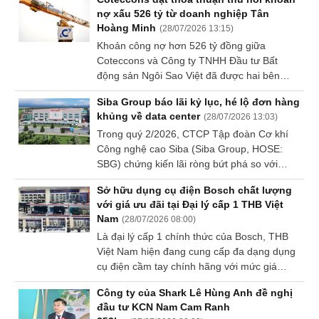
Nguyễn Chơn Hùng. Dẫu vậy, hoạt động
nợ xấu 526 tỷ từ doanh nghiệp Tân
kinh doanh trong kỳ cho thấy sự tích cực với
Sách
Hoàng Minh
(
28/07/2026 13:15
)
mức lãi ròng gấp 9.1 lần cùng kỳ.
tài
Khoản công nợ hơn 526 tỷ đồng giữa
chính
Coteccons và Công ty TNHH Đầu tư Bất
động sản Ngôi Sao Việt đã được hai bên
thống nhất xử lý và được TAND TP. Hà Nội
Siba Group báo lãi kỷ lục, hé lộ đơn hàng
công nhận. Coteccons cho biết sẽ ghi nhận
Công
khủng về data center
(
28/07/2026 13:03
)
vào báo cáo tài chính khi thỏa thuận được
cụ
Trong quý 2/2026, CTCP Tập đoàn Cơ khí
thực hiện theo đúng quy định.
đầu
Công nghệ cao Siba (Siba Group, HOSE:
tư
SBG) chứng kiến lãi ròng bứt phá so với
cùng kỳ, ghi nhận mức lãi quý cao kỷ lục, bất
Sở hữu dụng cụ điện Bosch chất lượng
chấp doanh thu đi lùi khá mạnh.
với giá ưu đãi tại Đại lý cấp 1 THB Việt
Nam
(
28/07/2026 08:00
)
Truyền
Là đại lý cấp 1 chính thức của Bosch, THB
thông
Việt Nam hiện đang cung cấp đa dạng dụng
tài
cụ điện cầm tay chính hãng với mức giá
chính
cạnh tranh, đáp ứng trọn vẹn nhu cầu từ
Công ty của Shark Lê Hùng Anh đề nghị
người dùng gia đình, thợ kỹ thuật cho đến
đầu tư KCN Nam Cam Ranh
các doanh nghiệp xây dựng, sản xuất. Đồng