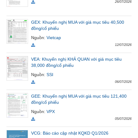
26/07/2026
Tất cả
Cổ phiếu
Chỉ số
Chứng chỉ quỹ
Chứng q
GEX: Khuyến nghị MUA với giá mục tiêu 40,500
Lãnh
đồng/cổ phiếu
đạo
(-)
Nguồn
:
Vietcap
12/07/2026
Tất cả
Người nội bộ
Người liên quan
Cổ đông lớn
VEA: Khuyến nghị KHẢ QUAN với giá mục tiêu
Tin
38,000 đồng/cổ phiếu
tức
Nguồn
:
SSI
(-)
06/07/2026
Bài
GEE: Khuyến nghị MUA với giá mục tiêu 121,400
viết
đồng/cổ phiếu
của
Nguồn
:
VPX
tác
giả
05/07/2026
(-)
VCG: Báo cáo cập nhật KQKD Q1/2026