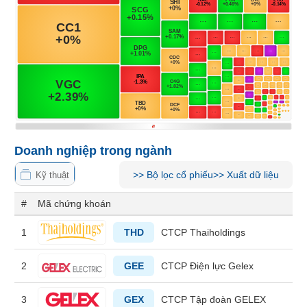
Tổng
VS-
quan
SECTOR
Giao
dịch
Tài
chính
NĂNG
Phân
LƯỢNG
tích
kỹ
Doanh nghiệp trong ngành
thuật
Hồ
>>
Bộ lọc cổ phiếu
>>
Xuất dữ liệu
Kỹ thuật
NGUYÊN
sơ
VẬT
doanh
#
Mã chứng khoán
nghiệp
LIỆU
1
THD
CTCP Thaiholdings
Tin
tức
2
GEE
CTCP Điện lực Gelex
sự
kiện
CÔNG
3
GEX
CTCP Tập đoàn GELEX
NGHIỆP
Tài