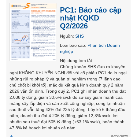
SÓC
PC1: Báo cáo cập
SỨC
nhật KQKD
KHỎE
Q2/2026
Nguồn
:
SHS
Loại báo cáo
:
Phân tích Doanh
TÀI
nghiệp
CHÍNH
Nội dung tóm tắt
:
Chứng khoán SHS đưa ra khuyến
nghị KHÔNG KHUYẾN NGHỊ đối với cổ phiếu PC1 do lo ngại
những rủi ro pháp lý và quản trị nghiêm trọng (7 lãnh đạo
chủ chốt bị khởi tố), mặc dù kết quả kinh doanh quý 2 năm
CÔNG
2026 vẫn ổn định. Trong quý 2, PC1 ghi nhận doanh thu đạt
NGHỆ
2.038 tỷ đồng, giảm 30,6% svck do sự suy giảm mạnh của
THÔNG
mảng xây lắp điện và sản xuất công nghiệp, song lợi nhuận
TIN
sau thuế vẫn tăng 43% đạt 235 tỷ đồng. Lũy kế 6 tháng đầu
năm, doanh thu đạt 4.206 tỷ đồng, giảm 12,3% svck, lợi
nhuận sau thuế đạt 505 tỷ đồng (+63,1% svck), hoàn thành
47,8% kế hoạch lợi nhuận cả năm.
DỊCH
04/08/2026