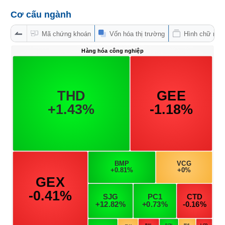
Hủy
PHIẾU
niêm
Cơ cấu ngành
yết
Mã chứng khoán
Vốn hóa thị trường
Hình chữ nhậ
Theo
CÔNG
dõi
CỤ
đặc
ĐẦU
biệt
TƯ
Không
được
ký
XUẤT
quỹ
DỮ
Danh
LIỆU
mục
ETF
TIN
Cổ
MỚI
phiếu
chi
Ngành
tiết
(-)