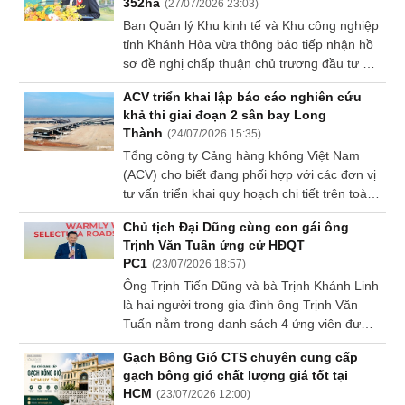
352ha
(
27/07/2026 23:03
)
thời, đơn vị còn là trung tâm bảo hành ủy
Dữ
Ban Quản lý Khu kinh tế và Khu công nghiệp
quyền của Bosch tại Việt Nam, mang đến
liệu
tỉnh Khánh Hòa vừa thông báo tiếp nhận hồ
dịch vụ hậu mãi chuyên nghiệp và hỗ trợ kỹ
tài
sơ đề nghị chấp thuận chủ trương đầu tư dự
thuật theo đúng tiêu chuẩn của hãng, giúp
chính
án Đầu tư xây dựng và kinh doanh kết cấu
khách hàng hoàn toàn yên tâm trong suốt
ACV triển khai lập báo cáo nghiên cứu
hạ tầng Khu công nghiệp Nam Cam Ranh.
quá trình sử dụng.
khả thi giai đoạn 2 sân bay Long
Thành
(
24/07/2026 15:35
)
Tổng công ty Cảng hàng không Việt Nam
(ACV) cho biết đang phối hợp với các đơn vị
tư vấn triển khai quy hoạch chi tiết trên toàn
bộ diện tích 5,000 ha của Cảng hàng không
Chủ tịch Đại Dũng cùng con gái ông
quốc tế Long Thành, đồng thời thực hiện
Trịnh Văn Tuấn ứng cử HĐQT
khảo sát và lập báo cáo nghiên cứu khả thi
PC1
(
23/07/2026 18:57
)
(FS) cho giai đoạn 2 của dự án, theo Báo
Ông Trịnh Tiến Dũng và bà Trịnh Khánh Linh
Đồng Nai.
là hai người trong gia đình ông Trịnh Văn
Tuấn nằm trong danh sách 4 ứng viên được
đưa ra bầu bổ sung HĐQT PC1 ngày 24/07.
Gạch Bông Gió CTS chuyên cung cấp
gạch bông gió chất lượng giá tốt tại
HCM
(
23/07/2026 12:00
)