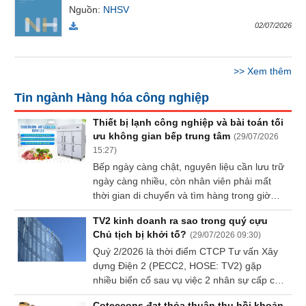
Nguồn
:
NHSV
Báo
cáo
02/07/2026
phân
tích
(-)
>>
Xem thêm
Tin ngành Hàng hóa công nghiệp
Thuật
ngữ
Thiết bị lạnh công nghiệp và bài toán tối
(-)
ưu không gian bếp trung tâm
(
29/07/2026
15:27
)
Bếp ngày càng chật, nguyên liệu cần lưu trữ
Dịch
ngày càng nhiều, còn nhân viên phải mất
vụ
thời gian di chuyển và tìm hàng trong giờ
(-)
cao điểm. Đây là bài toán quen thuộc của
TV2 kinh doanh ra sao trong quý cựu
nhiều bếp khách sạn, resort và trung tâm
Chủ tịch bị khởi tố?
(
29/07/2026 09:30
)
tiệc, buộc doanh nghiệp phải lựa chọn thiết
Đào
Quý 2/2026 là thời điểm CTCP Tư vấn Xây
bị lạnh đủ sức chứa nhưng không chiếm quá
tạo
dựng Điện 2 (PECC2, HOSE: TV2) gặp
nhiều diện tích.
nhiều biến cố sau vụ việc 2 nhân sự cấp cao
bị khởi tố, trong đó có Chủ tịch HĐQT
Coteccons đạt thỏa thuận thu hồi khoản