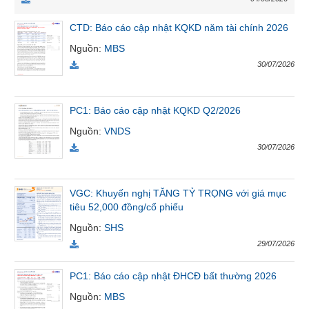
VỤ
TRUYỀN
CTD: Báo cáo cập nhật KQKD năm tài chính 2026
THÔNG
Nguồn
:
MBS
30/07/2026
TIỆN
PC1: Báo cáo cập nhật KQKD Q2/2026
ÍCH
Nguồn
:
VNDS
30/07/2026
VGC: Khuyến nghị TĂNG TỶ TRỌNG với giá mục
BẤT
tiêu 52,000 đồng/cổ phiếu
ĐỘNG
SẢN
Nguồn
:
SHS
29/07/2026
Mã
chứng
PC1: Báo cáo cập nhật ĐHCĐ bất thường 2026
khoán
(-)
Nguồn
:
MBS