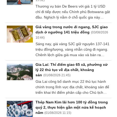
15:32
)
của Cục Dự trữ Liên bang Mỹ (Fed).
Thương vụ bán De Beers với giá 1 tỷ USD
Sách
chỉ đi tiếp được nếu Chính phủ Botswana gật
tài
đầu. Nghịch lý nằm ở chỗ quốc gia này
chính
muốn mua thêm cổ phần vào đúng lúc tài
Giá vàng trong nước đi ngang, SJC giao
sản mất giá, đây là lựa chọn hợp lý với một
dịch ở ngưỡng 141 triệu đồng
(
03/08/2026
ngân sách sống nhờ kim cương, nhưng lại là
10:44
)
thứ khiến nhà đầu tư tư nhân trả giá thấp.
Công
Sáng nay, giá vàng SJC giữ nguyên 137-141
cụ
triệu đồng/lượng, vàng nhẫn cũng đi ngang.
đầu
Chênh lệch giữa giá mua vào và bán ra
tư
được các doanh nghiệp kinh doanh vàng
Gia Lai: Thí điểm giao 65 xã, phường xử
duy trì ở mức 4 triệu đồng/lượng.
lý 22 thủ tục về địa chất, khoáng
sản
(
01/08/2026 21:45
)
Gia Lai công bố danh mục 22 thủ tục hành
Truyền
chính trong lĩnh vực địa chất, khoáng sản để
thông
triển khai thí điểm phân cấp cho Chủ tịch
tài
UBND 65 xã, phường.
chính
Thép Nam Kim lãi hơn 100 tỷ đồng trong
quý 2, thực hiện gần một nửa kế hoạch
năm
(
01/08/2026 11:15
)