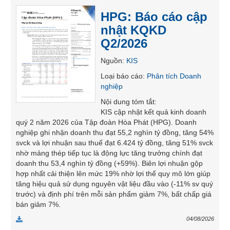
SÓC
HPG: Báo cáo cập
SỨC
nhật KQKD
KHỎE
Q2/2026
Nguồn
:
KIS
Loại báo cáo
:
Phân tích Doanh
TÀI
nghiệp
CHÍNH
Nội dung tóm tắt
:
KIS cập nhật kết quả kinh doanh
quý 2 năm 2026 của Tập đoàn Hòa Phát (HPG). Doanh
nghiệp ghi nhận doanh thu đạt 55,2 nghìn tỷ đồng, tăng 54%
svck và lợi nhuận sau thuế đạt 6.424 tỷ đồng, tăng 51% svck
CÔNG
nhờ mảng thép tiếp tục là động lực tăng trưởng chính đạt
NGHỆ
doanh thu 53,4 nghìn tỷ đồng (+59%). Biên lợi nhuận gộp
THÔNG
hợp nhất cải thiện lên mức 19% nhờ lợi thế quy mô lớn giúp
TIN
tăng hiệu quả sử dụng nguyên vật liệu đầu vào (-11% sv quý
trước) và định phí trên mỗi sản phẩm giảm 7%, bất chấp giá
bán giảm 7%.
04/08/2026
DỊCH