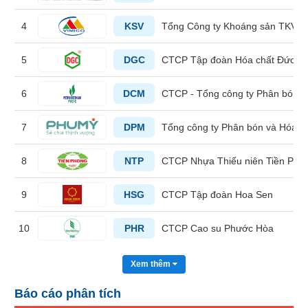
liệu
4
KSV
Tổng Công ty Khoáng sản TKV -
Tâm
lý
5
DGC
CTCP Tập đoàn Hóa chất Đức G
TIÊU
thị
DÙNG
trường
KHÔNG
6
DCM
CTCP - Tổng công ty Phân bón 
THIẾT
YẾU
7
DPM
Tổng công ty Phân bón và Hóa c
8
NTP
CTCP Nhựa Thiếu niên Tiền Pho
TIÊU
9
HSG
CTCP Tập đoàn Hoa Sen
DÙNG
THIẾT
10
PHR
CTCP Cao su Phước Hòa
YẾU
Xem thêm
Báo cáo phân tích
CHĂM