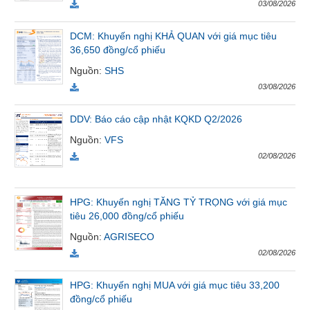
03/08/2026
Tất cả
Cổ phiếu
Chỉ số
Chứng chỉ quỹ
Chứng q
DCM: Khuyến nghị KHẢ QUAN với giá mục tiêu
36,650 đồng/cổ phiếu
Lãnh
đạo
Nguồn
:
SHS
(-)
03/08/2026
Tất cả
Người nội bộ
Người liên quan
Cổ đông lớn
DDV: Báo cáo cập nhật KQKD Q2/2026
Nguồn
:
VFS
Tin
tức
02/08/2026
(-)
HPG: Khuyến nghị TĂNG TỶ TRỌNG với giá mục
Bài
tiêu 26,000 đồng/cổ phiếu
viết
Nguồn
:
AGRISECO
của
tác
02/08/2026
giả
(-)
HPG: Khuyến nghị MUA với giá mục tiêu 33,200
đồng/cổ phiếu