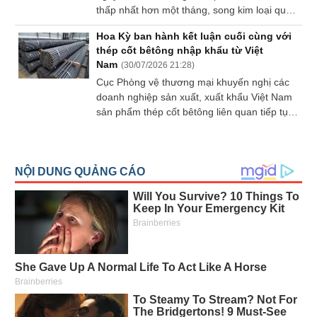
thấp nhất hơn một tháng, song kim loại quý
vẫn trên đà ghi nhận tháng tăng đầu tiên sau
Hoa Kỳ ban hành kết luận cuối cùng với
5 tháng nhờ lạm phát tại Mỹ hạ nhiệt, làm
thép cốt bêtông nhập khẩu từ Việt
giảm kỳ vọng Fed tiếp tục nâng lãi suất.
Nam
(
30/07/2026 21:28
)
Cục Phòng vệ thương mại khuyến nghị các
doanh nghiệp sản xuất, xuất khẩu Việt Nam
sản phẩm thép cốt bêtông liên quan tiếp tục
theo dõi diễn biến kết luận cuối cùng của
ITC và lệnh áp thuế của DOC.