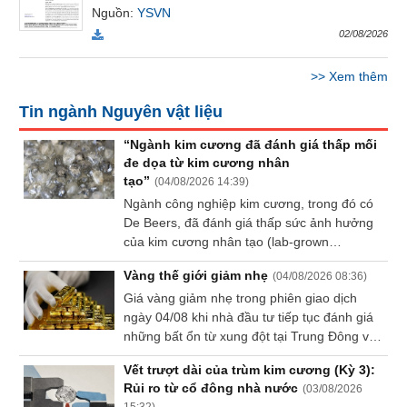
Nguồn
:
YSVN
Báo
cáo
02/08/2026
phân
tích
>>
Xem thêm
(-)
Tin ngành Nguyên vật liệu
Thuật
“Ngành kim cương đã đánh giá thấp mối
ngữ
đe dọa từ kim cương nhân
(-)
tạo”
(
04/08/2026 14:39
)
Ngành công nghiệp kim cương, trong đó có
De Beers, đã đánh giá thấp sức ảnh hưởng
Dịch
của kim cương nhân tạo (lab-grown
vụ
diamonds) - yếu tố đang làm thay đổi cục
(-)
Vàng thế giới giảm nhẹ
(
04/08/2026 08:36
)
diện thị trường kim cương tự nhiên. Đây là
Giá vàng giảm nhẹ trong phiên giao dịch
nhận định của ông Duncan Wanblad, CEO
ngày 04/08 khi nhà đầu tư tiếp tục đánh giá
tập đoàn khai khoáng Anglo American.
Đào
những bất ổn từ xung đột tại Trung Đông và
tạo
nguy cơ lạm phát gia tăng, đồng thời chờ
Vết trượt dài của trùm kim cương (Kỳ 3):
loạt dữ liệu việc làm của Mỹ trong tuần này
Rủi ro từ cổ đông nhà nước
(
03/08/2026
để tìm thêm tín hiệu về lộ trình chính sách