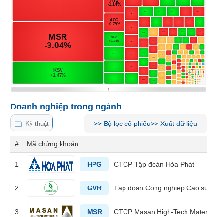
Tổng
VS-
quan
SECTOR
Giao
dịch
Tài
chính
NĂNG
Phân
LƯỢNG
tích
kỹ
Doanh nghiệp trong ngành
thuật
Hồ
>>
Bộ lọc cổ phiếu
>>
Xuất dữ liệu
Kỹ thuật
NGUYÊN
sơ
VẬT
doanh
#
Mã chứng khoán
nghiệp
LIỆU
1
HPG
CTCP Tập đoàn Hòa Phát
Tin
tức
2
GVR
Tập đoàn Công nghiệp Cao su V
sự
kiện
CÔNG
3
MSR
CTCP Masan High-Tech Material
NGHIỆP
Tài