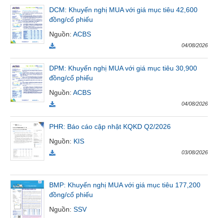
VỤ
DCM: Khuyến nghị MUA với giá mục tiêu 42,600
TRUYỀN
đồng/cổ phiếu
THÔNG
Nguồn
:
ACBS
04/08/2026
DPM: Khuyến nghị MUA với giá mục tiêu 30,900
TIỆN
đồng/cổ phiếu
ÍCH
Nguồn
:
ACBS
04/08/2026
PHR: Báo cáo cập nhật KQKD Q2/2026
BẤT
Nguồn
:
KIS
ĐỘNG
03/08/2026
SẢN
Mã
BMP: Khuyến nghị MUA với giá mục tiêu 177,200
chứng
đồng/cổ phiếu
khoán
(-)
Nguồn
:
SSV