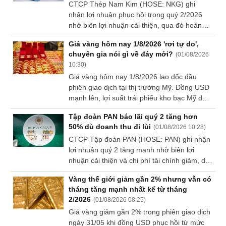
CTCP Thép Nam Kim (HOSE: NKG) ghi
Dữ
nhận lợi nhuận phục hồi trong quý 2/2026
liệu
nhờ biên lợi nhuận cải thiện, qua đó hoàn
tài
thành gần một nửa kế hoạch lợi nhuận năm.
chính
Giá vàng hôm nay 1/8/2026 'rơi tự do',
chuyên gia nói gì về đáy mới?
(
01/08/2026
10:30
)
Giá vàng hôm nay 1/8/2026 lao dốc đầu
phiên giao dịch tại thị trường Mỹ. Đồng USD
mạnh lên, lợi suất trái phiếu kho bạc Mỹ duy
trì ở mức cao và giá dầu phục hồi đã tạo áp
Tập đoàn PAN báo lãi quý 2 tăng hơn
lực lên giá vàng.
50% dù doanh thu đi lùi
(
01/08/2026 10:28
)
CTCP Tập đoàn PAN (HOSE: PAN) ghi nhận
lợi nhuận quý 2 tăng mạnh nhờ biên lợi
nhuận cải thiện và chi phí tài chính giảm, dù
doanh thu tiếp tục đi lùi so với cùng kỳ.
Vàng thế giới giảm gần 2% nhưng vẫn có
tháng tăng mạnh nhất kể từ tháng
2/2026
(
01/08/2026 08:25
)
Giá vàng giảm gần 2% trong phiên giao dịch
ngày 31/05 khi đồng USD phục hồi từ mức