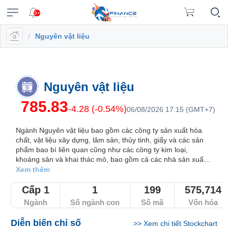
9+
/
Nguyên vật liệu
VĨ
NGÀNH
DOANH
CỔ
PHÁI
TRÁI
CÔNG
XUẤT
TIN
©
Chăm
Vietstock
MÔ
NGHIỆP
PHIẾU
SINH
PHIẾU
CỤ
DỮ
MỚI
Bản
sóc
Tất cả
Tính năng
Ngành
Mã chứng khoán
Lãnh đạ
ĐẦU
LIỆU
quyền
Dữ
(
khách
Đăng
thuộc
TƯ
hàng
Dữ
liệu
Doanh
Thị
Hợp
Tổng
Tin
VN
Tính
nhập
về
liệu
ngành
nghiệp
trường
đồng
quan
Tổng
tức
Nguyên vật liệu
|
năng
Vietstock
A-
cổ
tương
Danh
hợp
(-)
0908
Báo
Ngành
Tổ
EN
Công
Z
phiếu
lai
mục
doanh
785.83
16
cáo
chi
chức
-4.28 (-0.54%)
06/08/2026 17:15 (GMT+7)
bố
)
theo
nghiệp
VIETSTOCK
98
phân
tiết
Hồ
phát
Bản
VN30
thông
dõi
98
tích
sơ
hành
Báo
Ngành Nguyên vật liệu bao gồm các công ty sản xuất hóa
đồ
tin
Đấu
VN100
lãnh
Bản
cáo
chất, vật liệu xây dựng, lâm sản, thủy tinh, giấy và các sản
thị
trường
Thuật
Trái
data@vietstock.vn
phẩm bao bì liên quan cũng như các công ty kim loại,
đạo
đồ
tài
HOSE
trường
Trái
chứng
ngữ
phiếu
CHỨNG
khoáng sản và khai thác mỏ, bao gồm cả các nhà sản xuất
thị
chính
phiếu
khoán
Lịch
A-
HNX
thép.
KHOÁN
Xem thêm
Tổng
trường
Tin
chính
sự
Z
Báo
hợp
tức
UPCoM
phủ
kiện
Sức
cáo
Cấp 1
1
199
575,714
thị
Trái
mạnh
tài
Hợp
trường
Ngành
Số ngành con
Số mã
Vốn hóa
Thống
Diễn
Cập
phiếu
DOANH
giá
chính
đồng
kê
đàn
nhật
chi
NGHIỆP
Thanh
RRG
ngành
tương
Diễn biến chỉ số
>>
Xem chi tiết Stockchart
giao
lãi
tiết