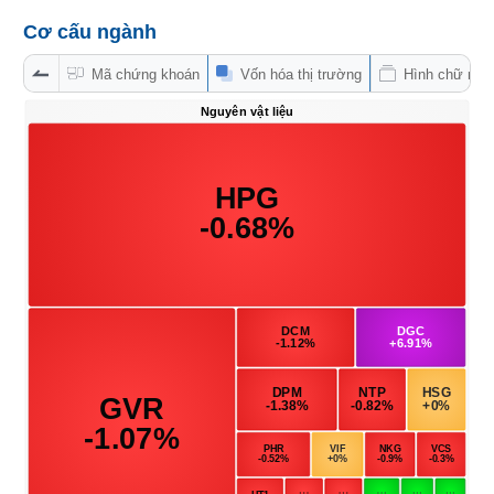
Hủy
PHIẾU
niêm
Cơ cấu ngành
yết
Mã chứng khoán
Vốn hóa thị trường
Hình chữ nhậ
Theo
CÔNG
dõi
CỤ
đặc
ĐẦU
biệt
TƯ
Không
được
ký
XUẤT
quỹ
DỮ
Danh
LIỆU
mục
ETF
TIN
Cổ
MỚI
phiếu
chi
Ngành
tiết
(-)