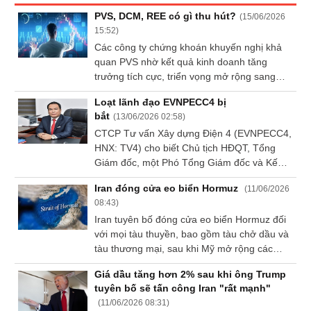
Báo
PVS, DCM, REE có gì thu hút?
(
15/06/2026
cáo
15:52
)
phân
Các công ty chứng khoán khuyến nghị khả
tích
quan PVS nhờ kết quả kinh doanh tăng
(-)
trưởng tích cực, triển vọng mở rộng sang
năng lượng tái tạo và điện hạt nhân cùng kế
Loạt lãnh đạo EVNPECC4 bị
hoạch tăng vốn phục vụ các dự án lớn; mua
Thuật
bắt
(
13/06/2026 02:58
)
ngữ
DCM nhờ hưởng lợi từ mặt bằng giá phân
(-)
CTCP Tư vấn Xây dựng Điện 4 (EVNPECC4,
bón tăng cao, biên lợi nhuận cải thiện và
HNX: TV4) cho biết Chủ tịch HĐQT, Tổng
triển vọng lợi nhuận bứt phá trong năm
Giám đốc, một Phó Tổng Giám đốc và Kế
2026; mua REE nhờ tăng trưởng từ mảng
Dịch
toán trưởng đã bị cơ quan điều tra áp dụng
M&E, năng lượng và bất động sản, cùng
Iran đóng cửa eo biển Hormuz
vụ
(
11/06/2026
biện pháp tạm giam.
lượng hợp đồng ký mới và backlog ở mức
(-)
08:43
)
cao.
Iran tuyên bố đóng cửa eo biển Hormuz đối
với mọi tàu thuyền, bao gồm tàu chở dầu và
tàu thương mại, sau khi Mỹ mở rộng các
Đào
tạo
cuộc tấn công nhằm vào các mục tiêu của
Giá dầu tăng hơn 2% sau khi ông Trump
Tehran.
tuyên bố sẽ tấn công Iran "rất mạnh"
(
11/06/2026 08:31
)