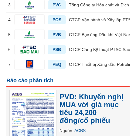
3
PVC
Tổng Công ty Hóa chất và Dịch vụ
liệu
Tâm
4
POS
CTCP Vận hành và Xây lắp PTSC
lý
TIÊU
thị
DÙNG
5
PVB
CTCP Bọc ống Dầu khí Việt Nam
trường
KHÔNG
THIẾT
6
PSB
CTCP Cảng Kỹ thuật PTSC Sao M
YẾU
7
PEQ
CTCP Thiết bị Xăng dầu Petrolime
Báo cáo phân tích
TIÊU
DÙNG
PVD: Khuyến nghị
THIẾT
MUA với giá mục
YẾU
tiêu 24,200
đồng/cổ phiếu
Nguồn
:
ACBS
CHĂM