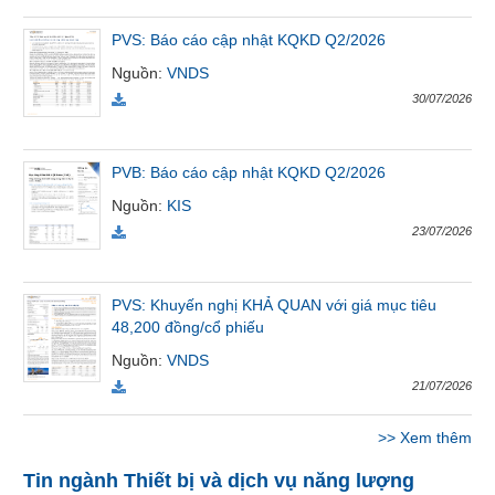
Tất cả
Cổ phiếu
Chỉ số
Chứng chỉ quỹ
Chứng q
PVS: Báo cáo cập nhật KQKD Q2/2026
Nguồn
:
VNDS
Lãnh
30/07/2026
đạo
(-)
Tất cả
Người nội bộ
Người liên quan
Cổ đông lớn
PVB: Báo cáo cập nhật KQKD Q2/2026
Nguồn
:
KIS
Tin
23/07/2026
tức
(-)
PVS: Khuyến nghị KHẢ QUAN với giá mục tiêu
48,200 đồng/cổ phiếu
Bài
viết
Nguồn
:
VNDS
của
21/07/2026
tác
giả
>>
Xem thêm
(-)
Tin ngành Thiết bị và dịch vụ năng lượng