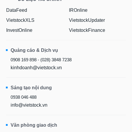
DataFeed
IROnline
VietstockXLS
VietstockUpdater
InvestOnline
VietstockFinance
Quảng cáo & Dịch vụ
0908 169 898 - (028) 3848 7238
kinhdoanh@vietstock.vn
Sáng tạo nội dung
0938 046 488
info@vietstock.vn
Văn phòng giao dịch
81/10B Hồ Văn Huê,