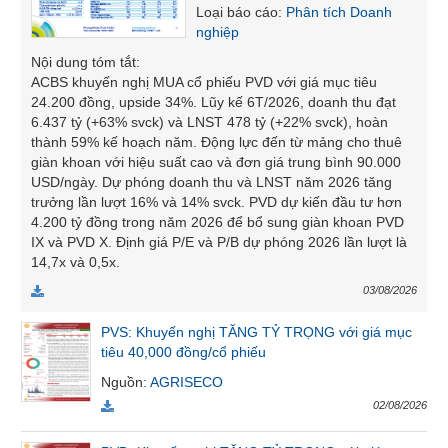
Loại báo cáo
:
Phân tích Doanh
SÓC
nghiệp
SỨC
KHỎE
Nội dung tóm tắt
:
ACBS khuyến nghị MUA cổ phiếu PVD với giá mục tiêu
24.200 đồng, upside 34%. Lũy kế 6T/2026, doanh thu đạt
6.437 tỷ (+63% svck) và LNST 478 tỷ (+22% svck), hoàn
thành 59% kế hoạch năm. Động lực đến từ mảng cho thuê
TÀI
giàn khoan với hiệu suất cao và đơn giá trung bình 90.000
CHÍNH
USD/ngày. Dự phóng doanh thu và LNST năm 2026 tăng
trưởng lần lượt 16% và 14% svck. PVD dự kiến đầu tư hơn
4.200 tỷ đồng trong năm 2026 để bổ sung giàn khoan PVD
IX và PVD X. Định giá P/E và P/B dự phóng 2026 lần lượt là
14,7x và 0,5x.
CÔNG
03/08/2026
NGHỆ
THÔNG
PVS: Khuyến nghị TĂNG TỶ TRỌNG với giá mục
TIN
tiêu 40,000 đồng/cổ phiếu
Nguồn
:
AGRISECO
02/08/2026
DỊCH