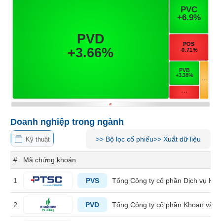
Tổng
VS-
quan
SECTOR
Giao
dịch
Tài
chính
NĂNG
Phân
LƯỢNG
tích
kỹ
thuật
Doanh nghiệp trong ngành
Hồ
NGUYÊN
sơ
>>
Bộ lọc cổ phiếu
>>
Xuất dữ liệu
Kỹ thuật
VẬT
doanh
nghiệp
LIỆU
#
Mã chứng khoán
Tin
1
PVS
Tổng Công ty cổ phần Dịch vụ Kỹ 
tức
sự
kiện
2
PVD
Tổng Công ty cổ phần Khoan và D
CÔNG
NGHIỆP
Tài