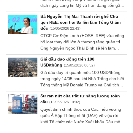
dịch ngày càng tin Mỹ và Iran đang tiến gần
Dữ
tới một thỏa thuận và có thể dẫn tới việc mở
liệu
Bà Nguyễn Thị Mai Thanh rời ghế Chủ
cửa trở lại eo biển Hormuz.
tài
tịch REE, con trai 8x lên làm Tổng Giám
chính
đốc
(
15/05/2026 22:43
)
CTCP Cơ Điện Lạnh (HOSE: REE) vừa công
bố loạt thay đổi lớn ở thượng tầng quản trị.
Ông Nguyễn Ngọc Thái Bình sẽ lên làm
Tổng Giám đốc từ tháng 7, trong khi bà
Giá dầu dao động trên 100
Nguyễn Thị Mai Thanh rời ghế Chủ tịch
USD/thùng
(
15/05/2026 06:52
)
HĐQT sau nhiều năm gắn bó để đảm bảo
Giá dầu duy trì quanh mốc 100 USD/thùng
tuân thủ quy định quản trị doanh nghiệp.
trong ngày 14/05 sau khi Nhà Trắng cho biết
Tổng thống Mỹ Donald Trump và Chủ tịch
Trung Quốc Tập Cận Bình đã nhất trí rằng
Sự rạn nứt của trật tự năng lượng toàn
eo biển Hormuz cần được mở cửa.
cầu
(
13/05/2026 10:02
)
Quyết định chính thức của Các Tiểu vương
quốc Ả Rập Thống nhất (UAE) về việc rời
khỏi Tổ chức các Nước Xuất khẩu Dầu mỏ
(OPEC) và liên minh OPEC+ vào ngày 1