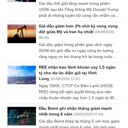
Giá dầu thế giới tăng mạnh trong phiên
Sách
10/06 sau khi Tổng thống Mỹ Donald Trump
tài
phát đi những tuyên bố cứng rắn nhằm vào
chính
Iran, làm dấy lên lo ngại xung đột tại Trung
Giá dầu giảm hơn 2% nhờ kỳ vọng xung
Đông có thể leo thang trở lại.
đột giữa Mỹ và Iran hạ nhiệt
(
06/06/2026
08:26
)
Giá dầu giảm trong phiên giao dịch ngày
Công
05/06 khi giới đầu tư ngày càng tin tưởng
cụ
rằng nguy cơ leo thang trở lại trong cuộc
đầu
xung đột giữa Mỹ và Iran đang giảm bớt.
tư
REE nhận bảo lãnh khoản vay 1.5 ngàn
tỷ cho dự án điện gió tại Vĩnh
Long
(
01/06/2026 12:41
)
Ngày 29/05, CTCP Cơ Điện Lạnh (HOSE:
Truyền
REE) công bố nghị quyết thông qua việc
thông
chấp thuận khoản vay hơn 1.5 ngàn tỷ đồng
tài
cho dự án Nhà máy Điện gió V1-3 giai đoạn
chính
Dầu Brent ghi nhận tháng giảm mạnh
2.
nhất trong 6 năm
(
30/05/2026 07:44
)
Giá dầu Brent khép lại tháng 5 với mức giảm
mạnh nhất trong vòng 6 năm, khi giới giao