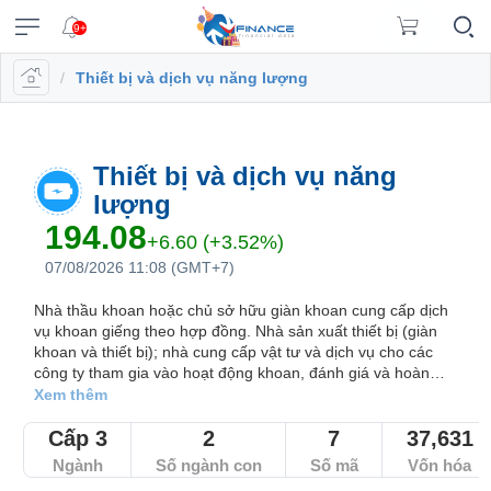
9+
/
Thiết bị và dịch vụ năng lượng
VĨ
NGÀNH
DOANH
CỔ
PHÁI
TRÁI
CÔNG
XUẤT
TIN
©
Chăm
Vietstock
MÔ
NGHIỆP
PHIẾU
SINH
PHIẾU
CỤ
DỮ
MỚI
Bản
sóc
Tất cả
Tính năng
Ngành
Mã chứng khoán
Lãnh đạ
ĐẦU
LIỆU
quyền
Dữ
(
khách
Đăng
thuộc
TƯ
hàng
Dữ
liệu
Doanh
Thị
Hợp
Tổng
Tin
VN
Tính
nhập
về
Thiết bị và dịch vụ năng
liệu
ngành
nghiệp
trường
đồng
quan
Tổng
tức
|
năng
Vietstock
A-
cổ
tương
Danh
hợp
lượng
(-)
0908
Báo
Ngành
Tổ
EN
Công
Z
phiếu
lai
mục
doanh
194.08
16
cáo
chi
chức
bố
)
+6.60 (+3.52%)
theo
nghiệp
VIETSTOCK
98
phân
tiết
Hồ
phát
Bản
VN30
thông
dõi
07/08/2026 11:08 (GMT+7)
98
tích
sơ
hành
Báo
đồ
tin
Đấu
VN100
lãnh
Bản
cáo
thị
Nhà thầu khoan hoặc chủ sở hữu giàn khoan cung cấp dịch
trường
Thuật
Trái
data@vietstock.vn
đạo
đồ
tài
HOSE
trường
vụ khoan giếng theo hợp đồng. Nhà sản xuất thiết bị (giàn
Trái
chứng
ngữ
phiếu
CHỨNG
thị
chính
khoan và thiết bị); nhà cung cấp vật tư và dịch vụ cho các
phiếu
khoán
Lịch
A-
HNX
KHOÁN
Tổng
trường
Tin
công ty tham gia vào hoạt động khoan, đánh giá và hoàn
chính
sự
Z
Báo
hợp
thiện giếng dầu và khí đốt.
tức
Xem thêm
UPCoM
phủ
kiện
Sức
cáo
thị
Trái
mạnh
tài
Hợp
trường
Cấp 3
2
7
37,631
Thống
Diễn
Cập
phiếu
DOANH
giá
chính
đồng
kê
đàn
nhật
chi
NGHIỆP
Ngành
Số ngành con
Số mã
Vốn hóa
Thanh
RRG
ngành
tương
giao
lãi
tiết