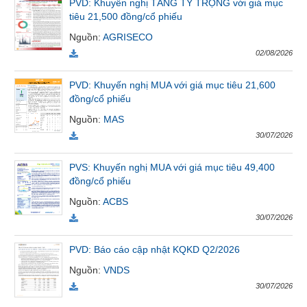
PVD: Khuyến nghị TĂNG TỶ TRỌNG với giá mục
VỤ
tiêu 21,500 đồng/cổ phiếu
TRUYỀN
Nguồn
:
AGRISECO
THÔNG
02/08/2026
PVD: Khuyến nghị MUA với giá mục tiêu 21,600
đồng/cổ phiếu
TIỆN
Nguồn
:
MAS
ÍCH
30/07/2026
PVS: Khuyến nghị MUA với giá mục tiêu 49,400
đồng/cổ phiếu
BẤT
Nguồn
:
ACBS
ĐỘNG
30/07/2026
SẢN
PVD: Báo cáo cập nhật KQKD Q2/2026
Mã
chứng
Nguồn
:
VNDS
khoán
30/07/2026
(-)