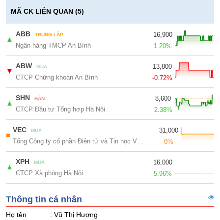
Giá
GIỚI
tích
MÃ CK LIÊN QUAN (5)
Đặt
Biểu
lệnh
đồ
ABB
16,900
TRUNG LẬP
ĐÔNG
▲
Nước
tài
Ngân hàng TMCP An Bình
DƯƠNG
1.20%
ngoài
chính
ABW
13,800
Tự
MUA
▼
CTCP Chứng khoán An Bình
doanh
-0.72%
TÀI
CHÍNH
Ảnh
SHN
8,600
BÁN
CÁ
▲
hưởng
CTCP Đầu tư Tổng hợp Hà Nội
2.38%
NHÂN
chỉ
số
VEC
31,000
MUA
■
Biến
Tổng Công ty cổ phần Điện tử và Tin học Việt Nam
0%
PHÂN
động
TÍCH
cổ
XPH
16,000
MUA
▲
VIETSTOCKFINANCE
phiếu
CTCP Xà phòng Hà Nội
5.96%
Giao
dịch
Thông tin cá nhân
nội
VĨ
Họ tên
: Vũ Thị Hương
bộ
MÔ