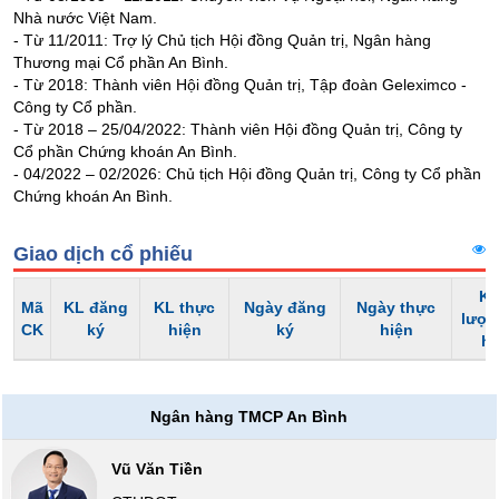
SÓC
Nhà nước Việt Nam.
- Từ 11/2011: Trợ lý Chủ tịch Hội đồng Quản trị, Ngân hàng
SỨC
Thương mại Cổ phần An Bình.
KHỎE
- Từ 2018: Thành viên Hội đồng Quản trị, Tập đoàn Geleximco -
Công ty Cổ phần.
- Từ 2018 – 25/04/2022: Thành viên Hội đồng Quản trị, Công ty
Cổ phần Chứng khoán An Bình.
- 04/2022 – 02/2026: Chủ tịch Hội đồng Quản trị, Công ty Cổ phần
TÀI
Chứng khoán An Bình.
CHÍNH
Giao dịch cổ phiếu
Kh
Mã
KL đăng
KL thực
Ngày đăng
Ngày thực
CÔNG
lượn
CK
ký
hiện
ký
hiện
NGHỆ
h
THÔNG
TIN
Ngân hàng TMCP An Bình
Vũ Văn Tiền
DỊCH