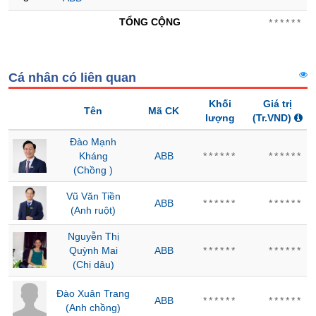
Tổng
VS-
quan
TỔNG CỘNG
******
SECTOR
Giao
dịch
Tài
Cá nhân có liên quan
chính
Khối
Giá trị
NĂNG
Tên
Mã CK
Phân
lượng
(Tr.VND)
LƯỢNG
tích
Đào Mạnh
kỹ
Kháng
ABB
******
******
thuật
(Chồng )
Hồ
NGUYÊN
sơ
Vũ Văn Tiền
ABB
******
******
VẬT
doanh
(Anh ruột)
nghiệp
LIỆU
Nguyễn Thị
Tin
Quỳnh Mai
ABB
******
******
tức
(Chị dâu)
sự
kiện
Đào Xuân Trang
CÔNG
ABB
******
******
(Anh chồng)
NGHIỆP
Tài