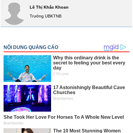
Lê Thị Khắc Khoan
Sách
tài
Trưởng UBKTNB
chính
Công
cụ
đầu
tư
Truyền
thông
tài
chính