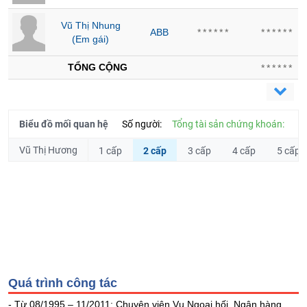
liệu
Vũ Thị Nhung
ABB
******
******
Tâm
(Em gái)
lý
TIÊU
thị
TỔNG CỘNG
******
DÙNG
trường
KHÔNG
THIẾT
YẾU
Biểu đồ mối quan hệ
Số người:
Tổng tài sản chứng khoán:
Vũ Thị Hương
1 cấp
2 cấp
3 cấp
4 cấp
5 cấp
TIÊU
DÙNG
THIẾT
YẾU
Quá trình công tác
CHĂM
- Từ 08/1995 – 11/2011: Chuyên viên Vụ Ngoại hối, Ngân hàng