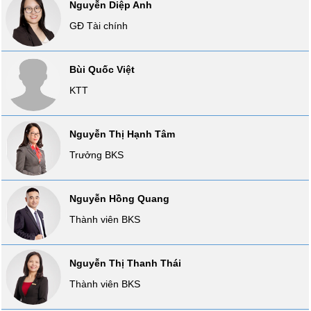
Nguyễn Diệp Anh
Báo
cáo
GĐ Tài chính
phân
tích
(-)
Bùi Quốc Việt
KTT
Thuật
ngữ
(-)
Nguyễn Thị Hạnh Tâm
Trưởng BKS
Dịch
vụ
Nguyễn Hồng Quang
(-)
Thành viên BKS
Đào
tạo
Nguyễn Thị Thanh Thái
Thành viên BKS