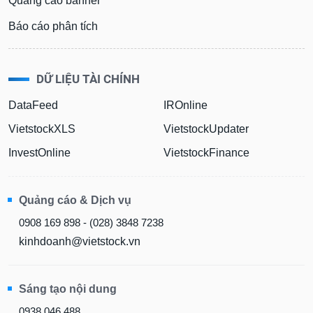
Quảng cáo banner
Báo cáo phân tích
DỮ LIỆU TÀI CHÍNH
DataFeed
IROnline
VietstockXLS
VietstockUpdater
InvestOnline
VietstockFinance
Quảng cáo & Dịch vụ
0908 169 898 - (028) 3848 7238
kinhdoanh@vietstock.vn
Sáng tạo nội dung
0938 046 488