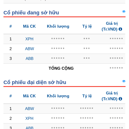
Hủy
PHIẾU
niêm
Cổ phiếu đang sở hữu
yết
Theo
Giá trị
#
Mã CK
Khối lượng
Tỷ lệ
CÔNG
dõi
(Tr.VND)
CỤ
đặc
1
XPH
******
***
******
ĐẦU
biệt
TƯ
2
ABW
******
***
******
Không
được
3
ABB
******
***
******
ký
XUẤT
quỹ
TỔNG CỘNG
******
DỮ
Danh
LIỆU
Cổ phiếu đại diện sở hữu
mục
ETF
Giá trị
#
Mã CK
Khối lượng
Tỷ lệ
TIN
(Tr.VND)
Cổ
MỚI
phiếu
1
ABW
******
******
******
chi
Ngành
tiết
2
XPH
******
******
******
(-)
3
ABB
******
******
******