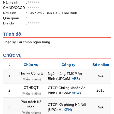
Năm sinh
:
******
CMND/CCCD
:
******
Trạng
Nơi sinh
: Tây Sơn - Tiền Hải - Thái Bình
thái
NGÀNH
Quê quán
:
cổ
Địa chỉ
:
******
phiếu
Trình độ
Quy
mô
DOANH
Thạc sỹ Tài chính ngân hàng
thị
NGHIỆP
trường
Chức vụ
Niêm
yết
CỔ
#
Chức vụ
Công ty
Bổ nhiệm
PHIẾU
Niêm
Thư ký Công ty
Ngân hàng TMCP An
1
N/A
yết
Bình (UPCoM:
ABB
)
(Miễn nhiệm)
mới
PHÁI
CTHĐQT
CTCP Chứng khoán An
2
2018
Niêm
SINH
Bình (UPCoM:
ABW
)
(Miễn nhiệm)
yết
bổ
Phụ trách Kế
CTCP Xà phòng Hà Nội
sung
toán
3
N/A
(UPCoM:
XPH
)
TRÁI
(Miễn nhiệm)