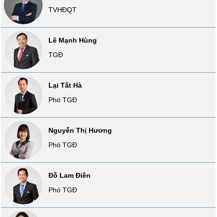
TVHĐQT
Tất cả
Cổ phiếu
Chỉ số
Chứng chỉ quỹ
Chứng q
Lãnh
Lê Mạnh Hùng
đạo
(-)
TGĐ
Tất cả
Người nội bộ
Người liên quan
Cổ đông lớn
Lại Tất Hà
Phó TGĐ
Tin
tức
(-)
Nguyễn Thị Hương
Phó TGĐ
Bài
viết
của
Đỗ Lam Điền
tác
giả
Phó TGĐ
(-)