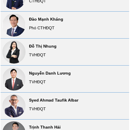
CTHĐQT
VỤ
TRUYỀN
THÔNG
Đào Mạnh Kháng
Phó CTHĐQT
Đỗ Thị Nhung
TIỆN
ÍCH
TVHĐQT
Nguyễn Danh Lương
BẤT
TVHĐQT
ĐỘNG
SẢN
Syed Ahmad Taufik Albar
Mã
TVHĐQT
chứng
khoán
(-)
Trịnh Thanh Hải