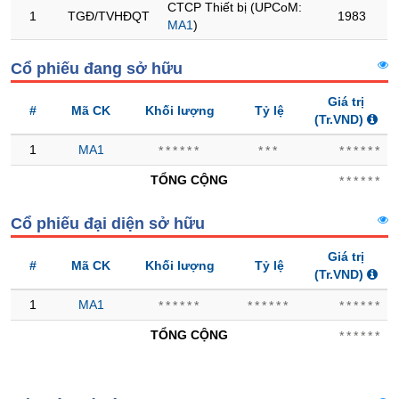
CTCP Thiết bị (UPCoM:
1
TGĐ/TVHĐQT
1983
MA1
)
Trạng
thái
NGÀNH
Cổ phiếu đang sở hữu
cổ
phiếu
Giá trị
#
Mã CK
Khối lượng
Tỷ lệ
(Tr.VND)
Quy
mô
DOANH
1
MA1
******
***
******
thị
NGHIỆP
trường
TỔNG CỘNG
******
Niêm
Cổ phiếu đại diện sở hữu
yết
CỔ
PHIẾU
Niêm
Giá trị
#
Mã CK
Khối lượng
Tỷ lệ
yết
(Tr.VND)
mới
1
MA1
******
******
******
PHÁI
Niêm
SINH
TỔNG CỘNG
******
yết
bổ
sung
TRÁI