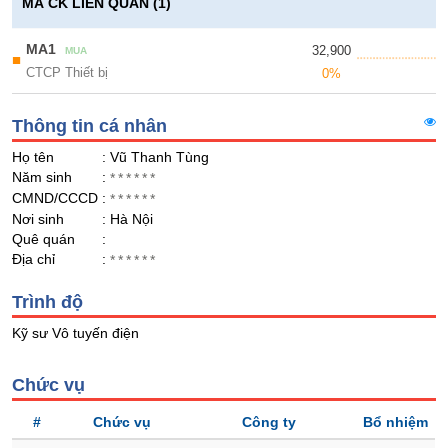
Giá
GIỚI
MÃ CK LIÊN QUAN (1)
tích
Đặt
Biểu
MA1
32,900
lệnh
MUA
■
đồ
CTCP Thiết bị
ĐÔNG
0%
Nước
tài
DƯƠNG
ngoài
chính
Thông tin cá nhân
Tự
Họ tên
: Vũ Thanh Tùng
doanh
TÀI
Năm sinh
:
******
CHÍNH
Ảnh
CMND/CCCD
:
******
CÁ
hưởng
Nơi sinh
: Hà Nội
NHÂN
chỉ
Quê quán
:
số
Địa chỉ
:
******
Biến
PHÂN
Trình độ
động
TÍCH
cổ
Kỹ sư Vô tuyến điện
VIETSTOCKFINANCE
phiếu
Giao
Chức vụ
dịch
#
Chức vụ
Công ty
Bổ nhiệm
nội
VĨ
bộ
MÔ