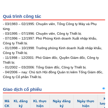
Tổng
VS-
quan
SECTOR
Giao
Quá trình công tác
dịch
- 03/1983 – 02/1995: Chuyên viên, Tổng Công ty Máy và Phụ
Tài
tùng.
chính
- 03/1995 – 07/1996: Chuyên viên, Công ty Thiết bị.
NĂNG
- 07/1996 – 12/1997: Phó Phòng Kinh doanh Xuất nhập khẩu,
Phân
LƯỢNG
Công ty Thiết bị.
tích
- 01/1998 – 10/1998: Trưởng phòng Kinh doanh Xuất nhập khẩu,
kỹ
Công ty Thiết bị.
thuật
- 11/1998 – 12/2001: Phó Giám đốc, Quyền Giám đốc, Công ty
Hồ
Thiết bị.
NGUYÊN
sơ
- 01/2002 – 03/2006: Tổng Giám đốc, Công ty Thiết bị.
VẬT
doanh
- 04/2006 – nay: Chủ tịch Hội đồng Quản trị kiêm Tổng Giám đốc,
nghiệp
LIỆU
Công ty Cổ phần Thiết bị.
Tin
Giao dịch cổ phiếu
tức
sự
Kh
kiện
CÔNG
Mã
KL đăng
KL thực
Ngày đăng
Ngày thực
lượn
CK
ký
hiện
ký
hiện
NGHIỆP
Tài