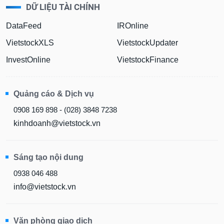
DỮ LIỆU TÀI CHÍNH
Sách
tài
DataFeed
IROnline
chính
VietstockXLS
VietstockUpdater
InvestOnline
VietstockFinance
Công
cụ
Quảng cáo & Dịch vụ
đầu
0908 169 898 - (028) 3848 7238
tư
kinhdoanh@vietstock.vn
Sáng tạo nội dung
Truyền
thông
0938 046 488
tài
info@vietstock.vn
chính
Văn phòng giao dịch