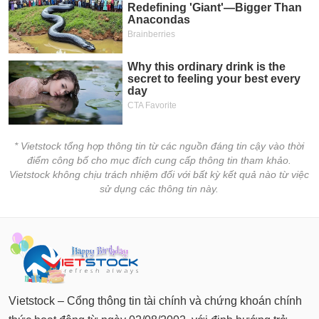
Tất cả
Cổ phiếu
Chỉ số
Chứng chỉ quỹ
Chứng q
Lãnh
đạo
(-)
Tất cả
Người nội bộ
Người liên quan
Cổ đông lớn
* Vietstock tổng hợp thông tin từ các nguồn đáng tin cậy vào thời
Tin
điểm công bố cho mục đích cung cấp thông tin tham khảo.
tức
(-)
Vietstock không chịu trách nhiệm đối với bất kỳ kết quả nào từ việc
sử dụng các thông tin này.
Bài
viết
của
tác
giả
(-)
Vietstock – Cổng thông tin tài chính và chứng khoán chính