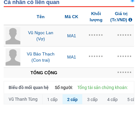
Hủy
Cá nhân có liên quan
PHIẾU
niêm
Khối
Giá trị
yết
Tên
Mã CK
lượng
(Tr.VND)
Theo
CÔNG
dõi
Vũ Ngọc Lan
MA1
******
******
CỤ
đặc
(Vợ)
ĐẦU
biệt
TƯ
Không
Vũ Bảo Thạch
MA1
******
******
được
(Con trai)
ký
XUẤT
quỹ
TỔNG CỘNG
******
DỮ
Danh
LIỆU
Biểu đồ mối quan hệ
Số người:
Tổng tài sản chứng khoán:
mục
ETF
Vũ Thanh Tùng
1 cấp
2 cấp
3 cấp
4 cấp
5 cấp
TIN
Cổ
MỚI
phiếu
chi
Ngành
tiết
(-)