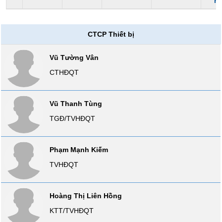
h
liệu
Tâm
CTCP Thiết bị
lý
TIÊU
thị
DÙNG
Vũ Tường Vân
trường
KHÔNG
CTHĐQT
THIẾT
YẾU
Vũ Thanh Tùng
TGĐ/TVHĐQT
TIÊU
DÙNG
Phạm Mạnh Kiếm
THIẾT
TVHĐQT
YẾU
Hoàng Thị Liên Hồng
KTT/TVHĐQT
CHĂM