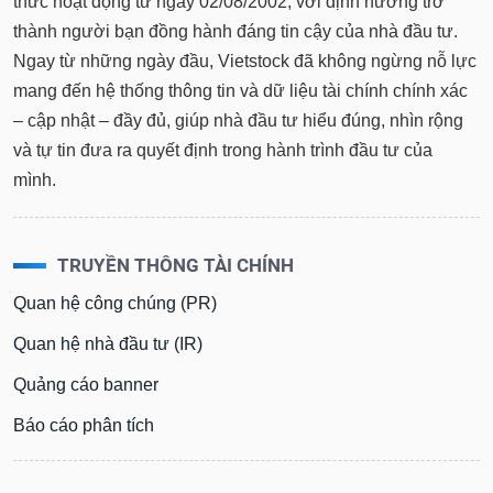
thức hoạt động từ ngày 02/08/2002, với định hướng trở
Báo
thành người bạn đồng hành đáng tin cậy của nhà đầu tư.
cáo
phân
Ngay từ những ngày đầu, Vietstock đã không ngừng nỗ lực
tích
mang đến hệ thống thông tin và dữ liệu tài chính chính xác
(-)
– cập nhật – đầy đủ, giúp nhà đầu tư hiểu đúng, nhìn rộng
và tự tin đưa ra quyết định trong hành trình đầu tư của
Thuật
mình.
ngữ
(-)
TRUYỀN THÔNG TÀI CHÍNH
Dịch
vụ
Quan hệ công chúng (PR)
(-)
Quan hệ nhà đầu tư (IR)
Quảng cáo banner
Đào
tạo
Báo cáo phân tích