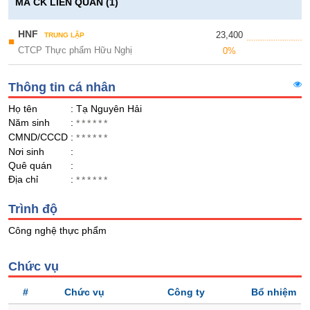
Giá
GIỚI
MÃ CK LIÊN QUAN (1)
tích
Đặt
Biểu
HNF
23,400
lệnh
TRUNG LẬP
■
đồ
CTCP Thực phẩm Hữu Nghị
ĐÔNG
0%
Nước
tài
DƯƠNG
ngoài
chính
Thông tin cá nhân
Tự
Họ tên
: Tạ Nguyên Hải
doanh
TÀI
Năm sinh
:
******
CHÍNH
Ảnh
CMND/CCCD
:
******
CÁ
hưởng
Nơi sinh
:
NHÂN
chỉ
Quê quán
:
số
Địa chỉ
:
******
Biến
PHÂN
Trình độ
động
TÍCH
cổ
Công nghệ thực phẩm
VIETSTOCKFINANCE
phiếu
Giao
Chức vụ
dịch
#
Chức vụ
Công ty
Bổ nhiệm
nội
VĨ
bộ
MÔ