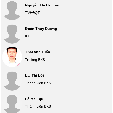
liệu
Nguyễn Thị Hải Lan
TVHĐQT
Tâm
lý
TIÊU
thị
Đoàn Thùy Dương
DÙNG
trường
KHÔNG
KTT
THIẾT
YẾU
Thái Anh Tuấn
Trưởng BKS
TIÊU
DÙNG
Lại Thị Lỡi
THIẾT
Thành viên BKS
YẾU
Lê Mai Dịu
Thành viên BKS
CHĂM