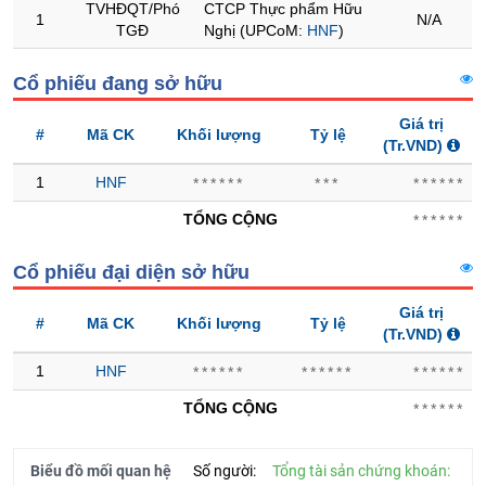
TVHĐQT/Phó
CTCP Thực phẩm Hữu
1
N/A
TGĐ
Nghị (UPCoM:
HNF
)
Trạng
thái
NGÀNH
Cổ phiếu đang sở hữu
cổ
phiếu
Giá trị
#
Mã CK
Khối lượng
Tỷ lệ
(Tr.VND)
Quy
mô
DOANH
1
HNF
******
***
******
thị
NGHIỆP
trường
TỔNG CỘNG
******
Niêm
Cổ phiếu đại diện sở hữu
yết
CỔ
PHIẾU
Niêm
Giá trị
#
Mã CK
Khối lượng
Tỷ lệ
yết
(Tr.VND)
mới
1
HNF
******
******
******
PHÁI
Niêm
SINH
TỔNG CỘNG
******
yết
bổ
sung
Biểu đồ mối quan hệ
Số người:
Tổng tài sản chứng khoán:
TRÁI