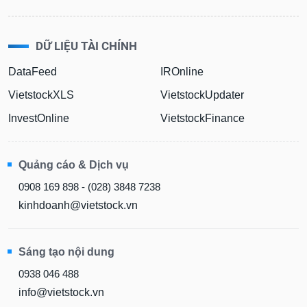
Báo
cáo
phân
DỮ LIỆU TÀI CHÍNH
tích
(-)
DataFeed
IROnline
VietstockXLS
VietstockUpdater
Thuật
InvestOnline
VietstockFinance
ngữ
(-)
Quảng cáo & Dịch vụ
Dịch
0908 169 898 - (028) 3848 7238
vụ
(-)
kinhdoanh@vietstock.vn
Đào
Sáng tạo nội dung
tạo
0938 046 488
info@vietstock.vn