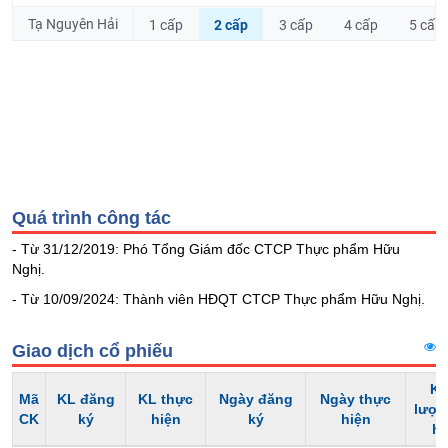
Hủy
PHIẾU
Tạ Nguyên Hải
1 cấp
2 cấp
3 cấp
4 cấp
5 cấp
niêm
yết
Theo
CÔNG
dõi
CỤ
đặc
ĐẦU
biệt
TƯ
Không
được
ký
Quá trình công tác
XUẤT
quỹ
DỮ
- Từ 31/12/2019: Phó Tổng Giám đốc CTCP Thực phẩm Hữu
Danh
LIỆU
Nghị.
mục
- Từ 10/09/2024: Thành viên HĐQT CTCP Thực phẩm Hữu Nghị.
ETF
TIN
Cổ
Giao dịch cổ phiếu
MỚI
phiếu
Kh
chi
Mã
KL đăng
KL thực
Ngày đăng
Ngày thực
Ngành
lượn
tiết
CK
ký
hiện
ký
hiện
(-)
h