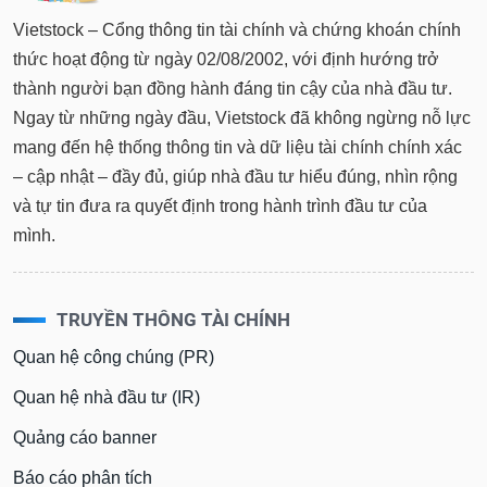
Tất cả
Cổ phiếu
Chỉ số
Chứng chỉ quỹ
Chứng q
Vietstock – Cổng thông tin tài chính và chứng khoán chính
thức hoạt động từ ngày 02/08/2002, với định hướng trở
Lãnh
thành người bạn đồng hành đáng tin cậy của nhà đầu tư.
đạo
Ngay từ những ngày đầu, Vietstock đã không ngừng nỗ lực
(-)
mang đến hệ thống thông tin và dữ liệu tài chính chính xác
Tất cả
Người nội bộ
Người liên quan
Cổ đông lớn
– cập nhật – đầy đủ, giúp nhà đầu tư hiểu đúng, nhìn rộng
và tự tin đưa ra quyết định trong hành trình đầu tư của
Tin
mình.
tức
(-)
TRUYỀN THÔNG TÀI CHÍNH
Bài
viết
Quan hệ công chúng (PR)
của
tác
Quan hệ nhà đầu tư (IR)
giả
Quảng cáo banner
(-)
Báo cáo phân tích