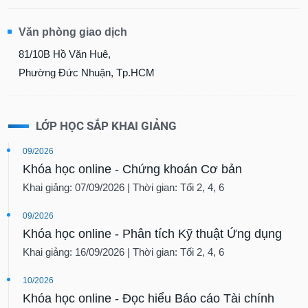
Sách
Văn phòng giao dịch
tài
chính
81/10B Hồ Văn Huê,
Phường Đức Nhuận, Tp.HCM
Công
LỚP HỌC SẮP KHAI GIẢNG
cụ
đầu
09/2026
tư
Khóa học online - Chứng khoán Cơ bản
Khai giảng: 07/09/2026 | Thời gian: Tối 2, 4, 6
09/2026
Truyền
Khóa học online - Phân tích Kỹ thuật Ứng dụng
thông
tài
Khai giảng: 16/09/2026 | Thời gian: Tối 2, 4, 6
chính
10/2026
Khóa học online - Đọc hiểu Báo cáo Tài chính