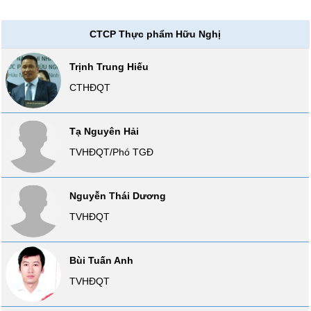
Tổng
VS-
quan
SECTOR
CTCP Thực phẩm Hữu Nghị
Giao
dịch
Trịnh Trung Hiếu
Tài
CTHĐQT
chính
NĂNG
Phân
LƯỢNG
tích
Tạ Nguyên Hải
kỹ
TVHĐQT/Phó TGĐ
thuật
Hồ
NGUYÊN
sơ
Nguyễn Thái Dương
VẬT
doanh
TVHĐQT
nghiệp
LIỆU
Tin
tức
Bùi Tuấn Anh
sự
TVHĐQT
kiện
CÔNG
NGHIỆP
Tài