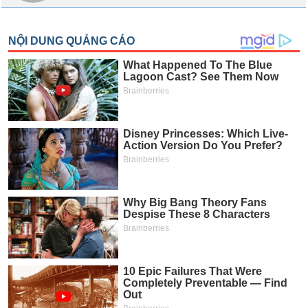
SÓC
SỨC
KHỎE
TÀI
CHÍNH
CÔNG
NGHỆ
THÔNG
TIN
DỊCH