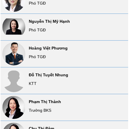
Phó TGĐ
SÓC
SỨC
KHỎE
Nguyễn Thị Mỹ Hạnh
Phó TGĐ
TÀI
Hoàng Việt Phương
CHÍNH
Phó TGĐ
Đỗ Thị Tuyết Nhung
CÔNG
KTT
NGHỆ
THÔNG
TIN
Phạm Thị Thành
Trưởng BKS
DỊCH
Chu Thị Đàm