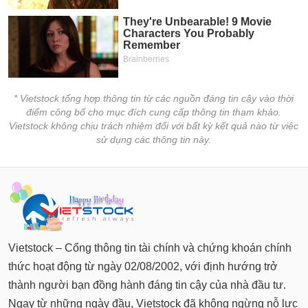
Báo
cáo
phân
tích
(-)
* Vietstock tổng hợp thông tin từ các nguồn đáng tin cậy vào thời
Thuật
điểm công bố cho mục đích cung cấp thông tin tham khảo.
ngữ
Vietstock không chịu trách nhiệm đối với bất kỳ kết quả nào từ việc
(-)
sử dụng các thông tin này.
Dịch
vụ
(-)
Đào
Vietstock – Cổng thông tin tài chính và chứng khoán chính
tạo
thức hoạt động từ ngày 02/08/2002, với định hướng trở
thành người bạn đồng hành đáng tin cậy của nhà đầu tư.
Ngay từ những ngày đầu, Vietstock đã không ngừng nỗ lực