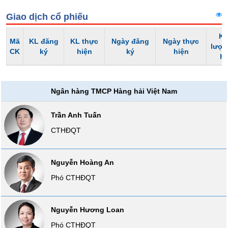
Tổng
VS-
quan
Giao dịch cổ phiếu
SECTOR
Giao
Kh
dịch
Mã
KL đăng
KL thực
Ngày đăng
Ngày thực
lượn
CK
ký
hiện
ký
hiện
Tài
h
chính
NĂNG
Phân
LƯỢNG
Ngân hàng TMCP Hàng hải Việt Nam
tích
kỹ
thuật
Trần Anh Tuấn
Hồ
CTHĐQT
NGUYÊN
sơ
VẬT
doanh
nghiệp
LIỆU
Nguyễn Hoàng An
Phó CTHĐQT
Tin
tức
sự
Nguyễn Hương Loan
kiện
CÔNG
NGHIỆP
Phó CTHĐQT
Tài