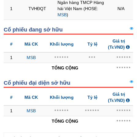
Ngân hàng TMCP Hàng
1
TVHĐQT
hải Việt Nam (HOSE:
N/A
Trạng
MSB
)
thái
NGÀNH
cổ
Cổ phiếu đang sở hữu
phiếu
Giá trị
Quy
#
Mã CK
Khối lượng
Tỷ lệ
(Tr.VND)
mô
DOANH
thị
NGHIỆP
1
MSB
******
***
******
trường
TỔNG CỘNG
******
Niêm
yết
CỔ
Cổ phiếu đại diện sở hữu
PHIẾU
Niêm
yết
Giá trị
#
Mã CK
Khối lượng
Tỷ lệ
mới
(Tr.VND)
PHÁI
Niêm
1
MSB
******
******
******
SINH
yết
TỔNG CỘNG
******
bổ
sung
TRÁI