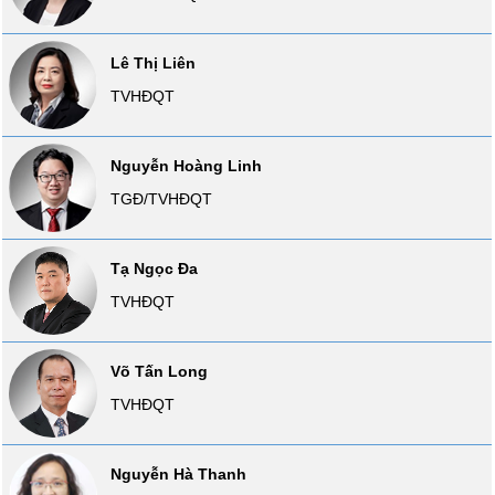
liệu
Tâm
Lê Thị Liên
lý
TVHĐQT
TIÊU
thị
DÙNG
trường
KHÔNG
Nguyễn Hoàng Linh
THIẾT
YẾU
TGĐ/TVHĐQT
Tạ Ngọc Đa
TVHĐQT
TIÊU
DÙNG
THIẾT
Võ Tấn Long
YẾU
TVHĐQT
Nguyễn Hà Thanh
CHĂM