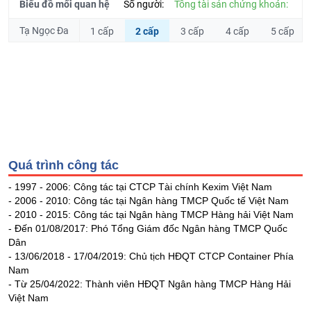
Hủy
Biểu đồ mối quan hệ
Số người:
Tổng tài sản chứng khoán:
PHIẾU
niêm
Tạ Ngọc Đa
1 cấp
2 cấp
3 cấp
4 cấp
5 cấp
yết
Theo
CÔNG
dõi
CỤ
đặc
ĐẦU
biệt
TƯ
Không
được
ký
XUẤT
Quá trình công tác
quỹ
DỮ
Danh
LIỆU
- 1997 - 2006: Công tác tại CTCP Tài chính Kexim Việt Nam
- 2006 - 2010: Công tác tại Ngân hàng TMCP Quốc tế Việt Nam
mục
- 2010 - 2015: Công tác tại Ngân hàng TMCP Hàng hải Việt Nam
ETF
- Đến 01/08/2017: Phó Tổng Giám đốc Ngân hàng TMCP Quốc
TIN
Cổ
Dân
MỚI
- 13/06/2018 - 17/04/2019: Chủ tịch HĐQT CTCP Container Phía
phiếu
Nam
chi
Ngành
- Từ 25/04/2022: Thành viên HĐQT Ngân hàng TMCP Hàng Hải
tiết
(-)
Việt Nam