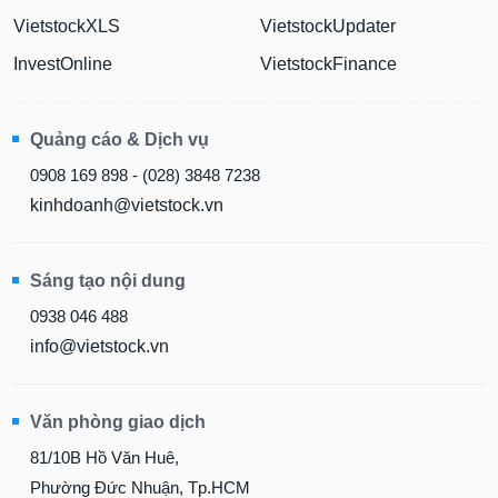
VietstockXLS
VietstockUpdater
Dữ
liệu
InvestOnline
VietstockFinance
tài
chính
Quảng cáo & Dịch vụ
0908 169 898 - (028) 3848 7238
kinhdoanh@vietstock.vn
Sáng tạo nội dung
0938 046 488
info@vietstock.vn
Văn phòng giao dịch
81/10B Hồ Văn Huê,
Phường Đức Nhuận, Tp.HCM