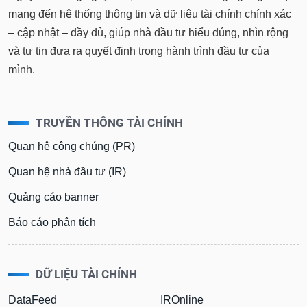
mang đến hệ thống thông tin và dữ liệu tài chính chính xác
Sách
– cập nhật – đầy đủ, giúp nhà đầu tư hiểu đúng, nhìn rộng
tài
chính
và tự tin đưa ra quyết định trong hành trình đầu tư của
mình.
Công
TRUYỀN THÔNG TÀI CHÍNH
cụ
đầu
Quan hệ công chúng (PR)
tư
Quan hệ nhà đầu tư (IR)
Quảng cáo banner
Truyền
Báo cáo phân tích
thông
tài
chính
DỮ LIỆU TÀI CHÍNH
DataFeed
IROnline