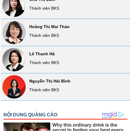
VỤ
Thành viên BKS
TRUYỀN
THÔNG
Hoàng Thị Mai Thảo
Thành viên BKS
TIỆN
ÍCH
Lê Thanh Hà
Thành viên BKS
Nguyễn Thị Hải Bình
BẤT
ĐỘNG
Thành viên BKS
SẢN
Mã
chứng
khoán
(-)