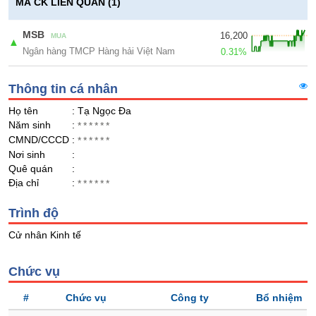
Giá
GIỚI
MÃ CK LIÊN QUAN (1)
tích
Đặt
Biểu
MSB
16,200
lệnh
MUA
▲
đồ
Ngân hàng TMCP Hàng hải Việt Nam
ĐÔNG
0.31%
Nước
tài
DƯƠNG
ngoài
chính
Thông tin cá nhân
Tự
Họ tên
: Tạ Ngọc Đa
doanh
TÀI
Năm sinh
:
******
CHÍNH
Ảnh
CMND/CCCD
:
******
CÁ
hưởng
Nơi sinh
:
NHÂN
chỉ
Quê quán
:
số
Địa chỉ
:
******
Biến
PHÂN
Trình độ
động
TÍCH
cổ
Cử nhân Kinh tế
VIETSTOCKFINANCE
phiếu
Giao
Chức vụ
dịch
#
Chức vụ
Công ty
Bổ nhiệm
nội
VĨ
bộ
MÔ