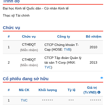
Trình độ
Trạng
Đại học Kinh tế Quốc dân - Cử nhân Kinh tế
thái
Thạc sỹ Tài chính
NGÀNH
cổ
phiếu
Chức vụ
Quy
#
Chức vụ
Công ty
Bổ nhiệm
mô
DOANH
thị
NGHIỆP
CTHĐQT
CTCP Chứng khoán T-
trường
1
2010
Cap (HOSE:
TVB
)
(Miễn nhiệm)
Niêm
CTCP Tập đoàn Quản lý
yết
CTHĐQT
CỔ
2
tài sản T-Corp (HNX:
2013
PHIẾU
(Miễn nhiệm)
Niêm
TVC
)
yết
mới
Cổ phiếu đang sở hữu
PHÁI
Niêm
SINH
Giá trị
yết
#
Mã CK
Khối lượng
Tỷ lệ
(Tr.VND)
bổ
sung
1
TVC
******
***
******
TRÁI