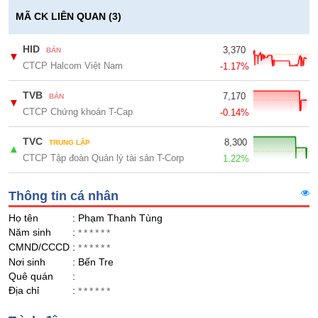
Giá
GIỚI
tích
MÃ CK LIÊN QUAN (3)
Đặt
Biểu
lệnh
đồ
HID
3,370
BÁN
ĐÔNG
▼
Nước
tài
CTCP Halcom Việt Nam
DƯƠNG
-1.17%
ngoài
chính
TVB
7,170
Tự
BÁN
▼
CTCP Chứng khoán T-Cap
doanh
-0.14%
TÀI
CHÍNH
Ảnh
TVC
8,300
TRUNG LẬP
CÁ
▲
hưởng
CTCP Tập đoàn Quản lý tài sản T-Corp
1.22%
NHÂN
chỉ
số
Thông tin cá nhân
Biến
PHÂN
Họ tên
động
: Phạm Thanh Tùng
TÍCH
Năm sinh
:
cổ
******
VIETSTOCKFINANCE
CMND/CCCD
:
phiếu
******
Nơi sinh
: Bến Tre
Giao
Quê quán
:
dịch
Địa chỉ
:
******
nội
VĨ
bộ
MÔ