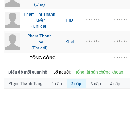
Tổng
(Cha)
VS-
quan
SECTOR
Phạm Thị Thanh
Giao
Huyền
HID
******
******
dịch
(Chị gái)
Tài
Phạm Thanh
chính
Hoa
KLM
******
******
NĂNG
Phân
(Em gái)
LƯỢNG
tích
TỔNG CỘNG
******
kỹ
thuật
Biểu đồ mối quan hệ
Số người:
Tổng tài sản chứng khoán:
Hồ
NGUYÊN
sơ
Phạm Thanh Tùng
1 cấp
2 cấp
3 cấp
4 cấp
5 
VẬT
doanh
nghiệp
LIỆU
Tin
tức
sự
kiện
CÔNG
NGHIỆP
Tài