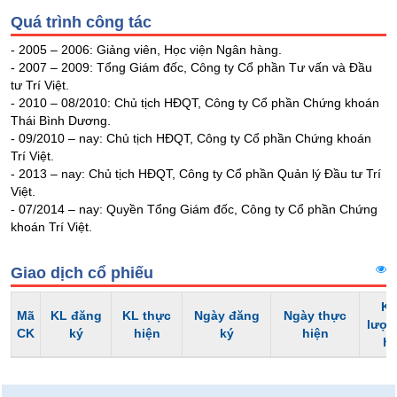
liệu
Quá trình công tác
- 2005 – 2006: Giảng viên, Học viện Ngân hàng.
Tâm
- 2007 – 2009: Tổng Giám đốc, Công ty Cổ phần Tư vấn và Đầu
lý
TIÊU
tư Trí Việt.
thị
DÙNG
- 2010 – 08/2010: Chủ tịch HĐQT, Công ty Cổ phần Chứng khoán
trường
KHÔNG
Thái Bình Dương.
THIẾT
- 09/2010 – nay: Chủ tịch HĐQT, Công ty Cổ phần Chứng khoán
Trí Việt.
YẾU
- 2013 – nay: Chủ tịch HĐQT, Công ty Cổ phần Quản lý Đầu tư Trí
Việt.
- 07/2014 – nay: Quyền Tổng Giám đốc, Công ty Cổ phần Chứng
khoán Trí Việt.
TIÊU
DÙNG
Giao dịch cổ phiếu
THIẾT
YẾU
Kh
Mã
KL đăng
KL thực
Ngày đăng
Ngày thực
lượn
CK
ký
hiện
ký
hiện
h
CHĂM