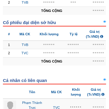
Hủy
PHIẾU
2
TVB
******
***
******
niêm
TỔNG CỘNG
******
yết
Theo
Cổ phiếu đại diện sở hữu
CÔNG
dõi
CỤ
đặc
Giá trị
ĐẦU
#
Mã CK
Khối lượng
Tỷ lệ
biệt
(Tr.VND)
TƯ
Không
1
TVB
******
******
******
được
ký
2
TVC
******
******
******
XUẤT
quỹ
DỮ
TỔNG CỘNG
******
Danh
LIỆU
mục
ETF
Cá nhân có liên quan
TIN
Cổ
MỚI
Khối
Giá trị
phiếu
Tên
Mã CK
lượng
(Tr.VND)
chi
Ngành
tiết
Phạm Thành
(-)
Trực
TVC
******
******