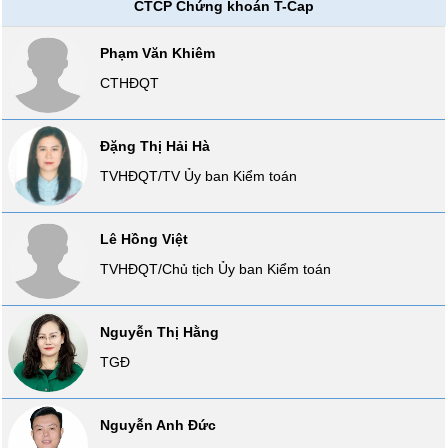
CTCP Chứng khoán T-Cap
SÓC
SỨC
Phạm Văn Khiêm
KHỎE
CTHĐQT
Đặng Thị Hải Hà
TÀI
TVHĐQT/TV Ủy ban Kiểm toán
CHÍNH
Lê Hồng Việt
TVHĐQT/Chủ tịch Ủy ban Kiểm toán
CÔNG
NGHỆ
THÔNG
Nguyễn Thị Hằng
TIN
TGĐ
Nguyễn Anh Đức
DỊCH