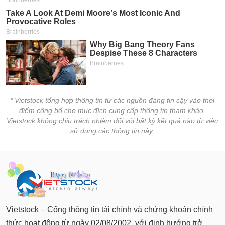
Tất cả
Cổ phiếu
Chỉ số
Chứng chỉ quỹ
Chứng q
Lãnh
đạo
(-)
Tất cả
Người nội bộ
Người liên quan
Cổ đông lớn
* Vietstock tổng hợp thông tin từ các nguồn đáng tin cậy vào thời
Tin
điểm công bố cho mục đích cung cấp thông tin tham khảo.
tức
Vietstock không chịu trách nhiệm đối với bất kỳ kết quả nào từ việc
(-)
sử dụng các thông tin này.
Bài
viết
của
tác
giả
(-)
Vietstock – Cổng thông tin tài chính và chứng khoán chính
thức hoạt động từ ngày 02/08/2002, với định hướng trở