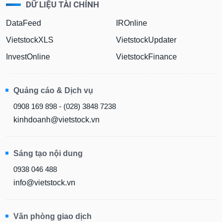
DỮ LIỆU TÀI CHÍNH
Sách
DataFeed
IROnline
tài
chính
VietstockXLS
VietstockUpdater
InvestOnline
VietstockFinance
Công
Quảng cáo & Dịch vụ
cụ
đầu
0908 169 898 - (028) 3848 7238
tư
kinhdoanh@vietstock.vn
Sáng tạo nội dung
Truyền
thông
0938 046 488
tài
info@vietstock.vn
chính
Văn phòng giao dịch