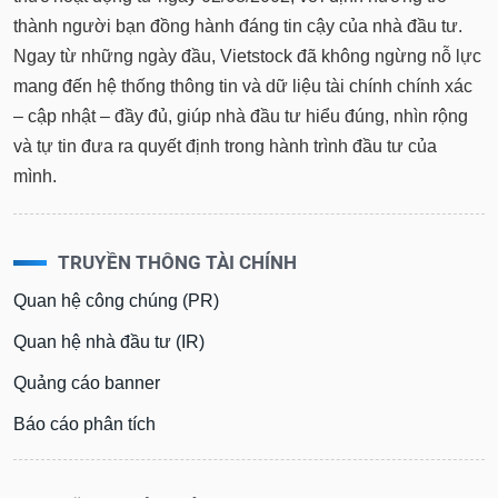
Báo
thành người bạn đồng hành đáng tin cậy của nhà đầu tư.
cáo
Ngay từ những ngày đầu, Vietstock đã không ngừng nỗ lực
phân
tích
mang đến hệ thống thông tin và dữ liệu tài chính chính xác
(-)
– cập nhật – đầy đủ, giúp nhà đầu tư hiểu đúng, nhìn rộng
và tự tin đưa ra quyết định trong hành trình đầu tư của
Thuật
mình.
ngữ
(-)
TRUYỀN THÔNG TÀI CHÍNH
Dịch
Quan hệ công chúng (PR)
vụ
(-)
Quan hệ nhà đầu tư (IR)
Quảng cáo banner
Đào
tạo
Báo cáo phân tích