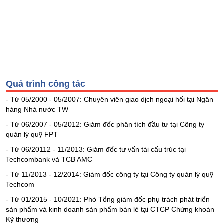
Tổng
VS-
quan
SECTOR
Giao
dịch
Tài
chính
NĂNG
Phân
Quá trình công tác
LƯỢNG
tích
- Từ 05/2000 - 05/2007: Chuyên viên giao dịch ngoại hối tại Ngân
kỹ
hàng Nhà nước TW
thuật
- Từ 06/2007 - 05/2012: Giám đốc phân tích đầu tư tại Công ty
Hồ
quản lý quỹ FPT
NGUYÊN
sơ
VẬT
doanh
- Từ 06/20112 - 11/2013: Giám đốc tư vấn tái cấu trúc tại
nghiệp
LIỆU
Techcombank và TCB AMC
- Từ 11/2013 - 12/2014: Giám đốc công ty tại Công ty quản lý quỹ
Tin
Techcom
tức
sự
- Từ 01/2015 - 10/2021: Phó Tổng giám đốc phụ trách phát triển
kiện
CÔNG
sản phẩm và kinh doanh sản phẩm bán lẻ tại CTCP Chứng khoán
Kỹ thương
NGHIỆP
Tài