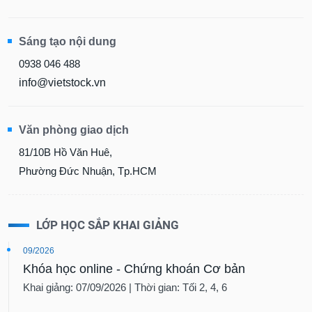
Dữ
liệu
Sáng tạo nội dung
tài
chính
0938 046 488
info@vietstock.vn
Văn phòng giao dịch
81/10B Hồ Văn Huê,
Phường Đức Nhuận, Tp.HCM
LỚP HỌC SẮP KHAI GIẢNG
09/2026
Khóa học online - Chứng khoán Cơ bản
Khai giảng: 07/09/2026 | Thời gian: Tối 2, 4, 6