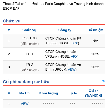
Thạc sĩ Tài chính - Đại học Paris Dauphine và Trường Kinh doanh
Trạng
ESCP-EAP
thái
NGÀNH
cổ
Chức vụ
phiếu
#
Chức vụ
Công ty
Bổ nhiệm
Quy
mô
Phó TGĐ
CTCP Chứng khoán Kỹ
DOANH
1
N/A
thị
Thương (HOSE:
TCX
)
NGHIỆP
(Miễn nhiệm)
trường
CTCP Chứng khoán
2
TGĐ
2025
Niêm
VPBank (HOSE:
VPX
)
yết
CỔ
TGĐ
CTCP Chứng khoán An
PHIẾU
3
2022
Niêm
Bình (UPCoM:
ABW
)
(Miễn nhiệm)
yết
mới
Cổ phiếu đang sở hữu
PHÁI
Niêm
SINH
Giá trị
yết
#
Mã CK
Khối lượng
Tỷ lệ
(Tr.VND)
bổ
sung
1
ABW
******
***
******
TRÁI