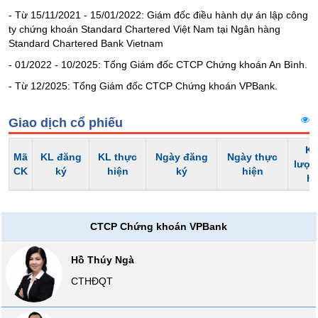
liệu
- Từ 15/11/2021 - 15/01/2022: Giám đốc điều hành dự án lập công
ty chứng khoán Standard Chartered Việt Nam tại Ngân hàng
Tâm
Standard Chartered Bank Vietnam
lý
- 01/2022 - 10/2025: Tổng Giám đốc CTCP Chứng khoán An Bình.
TIÊU
thị
DÙNG
trường
- Từ 12/2025: Tổng Giám đốc CTCP Chứng khoán VPBank.
KHÔNG
THIẾT
Giao dịch cổ phiếu
YẾU
Kh
Mã
KL đăng
KL thực
Ngày đăng
Ngày thực
lượn
CK
ký
hiện
ký
hiện
h
TIÊU
DÙNG
CTCP Chứng khoán VPBank
THIẾT
YẾU
Hồ Thúy Ngà
CTHĐQT
CHĂM