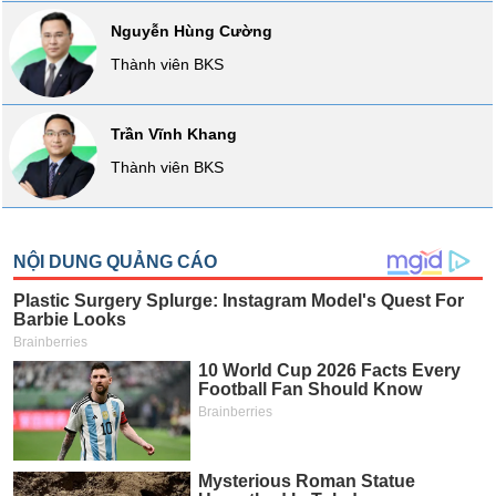
VỤ
Nguyễn Hùng Cường
TRUYỀN
Thành viên BKS
THÔNG
Trần Vĩnh Khang
Thành viên BKS
TIỆN
ÍCH
BẤT
ĐỘNG
SẢN
Mã
chứng
khoán
(-)