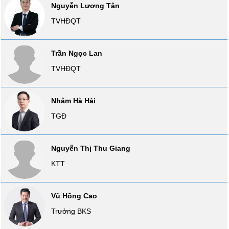
Nguyễn Lương Tân
SÓC
SỨC
TVHĐQT
KHỎE
Trần Ngọc Lan
TVHĐQT
TÀI
CHÍNH
Nhâm Hà Hải
TGĐ
CÔNG
Nguyễn Thị Thu Giang
NGHỆ
KTT
THÔNG
TIN
Vũ Hồng Cao
Trưởng BKS
DỊCH