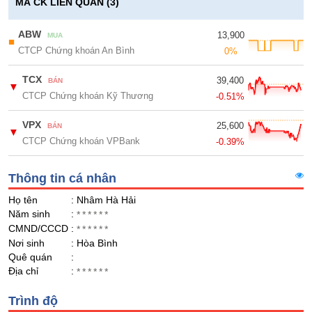
Giá
GIỚI
MÃ CK LIÊN QUAN (3)
tích
Đặt
Biểu
ABW
13,900
lệnh
MUA
■
đồ
CTCP Chứng khoán An Bình
ĐÔNG
0%
Nước
tài
DƯƠNG
ngoài
chính
TCX
39,400
BÁN
▼
Tự
CTCP Chứng khoán Kỹ Thương
-0.51%
doanh
TÀI
VPX
25,600
BÁN
CHÍNH
▼
Ảnh
CTCP Chứng khoán VPBank
-0.39%
CÁ
hưởng
NHÂN
chỉ
Thông tin cá nhân
số
Biến
Họ tên
: Nhâm Hà Hải
PHÂN
Năm sinh
động
:
******
TÍCH
CMND/CCCD
cổ
:
******
VIETSTOCKFINANCE
Nơi sinh
phiếu
: Hòa Bình
Quê quán
:
Giao
Địa chỉ
:
******
dịch
nội
VĨ
Trình độ
bộ
MÔ