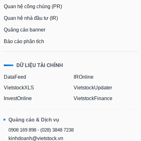
Quan hệ công chúng (PR)
Sách
tài
Quan hệ nhà đầu tư (IR)
chính
Quảng cáo banner
Báo cáo phân tích
Công
cụ
đầu
DỮ LIỆU TÀI CHÍNH
tư
DataFeed
IROnline
VietstockXLS
VietstockUpdater
InvestOnline
VietstockFinance
Truyền
thông
tài
chính
Quảng cáo & Dịch vụ
0908 169 898 - (028) 3848 7238
kinhdoanh@vietstock.vn