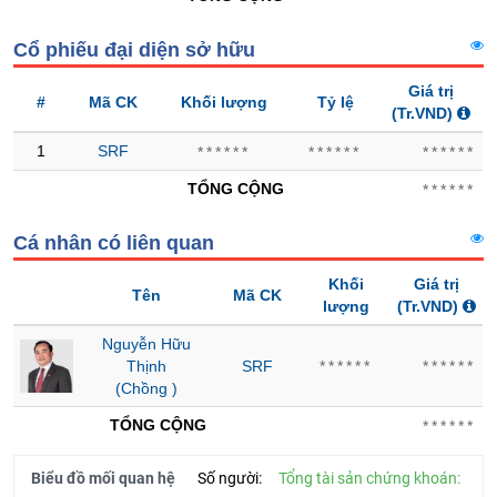
Trạng
Cổ phiếu đại diện sở hữu
thái
NGÀNH
cổ
Giá trị
#
Mã CK
Khối lượng
Tỷ lệ
phiếu
(Tr.VND)
Quy
1
SRF
******
******
******
mô
DOANH
TỔNG CỘNG
******
thị
NGHIỆP
trường
Cá nhân có liên quan
Niêm
yết
CỔ
Khối
Giá trị
Tên
Mã CK
PHIẾU
lượng
(Tr.VND)
Niêm
yết
Nguyễn Hữu
mới
Thịnh
SRF
******
******
PHÁI
(Chồng )
Niêm
SINH
yết
TỔNG CỘNG
******
bổ
sung
Biểu đồ mối quan hệ
Số người:
Tổng tài sản chứng khoán:
TRÁI