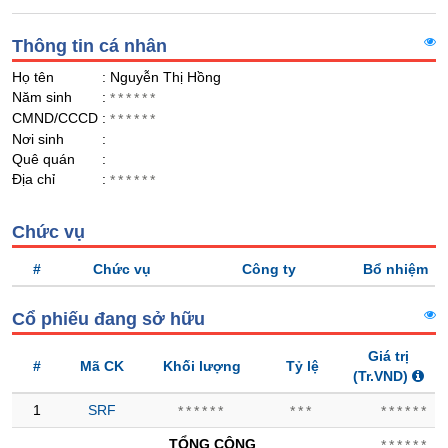
Giá
GIỚI
tích
Đặt
Thông tin cá nhân
Biểu
lệnh
đồ
ĐÔNG
Họ tên
: Nguyễn Thị Hồng
Nước
tài
DƯƠNG
Năm sinh
:
******
ngoài
chính
CMND/CCCD
:
******
Tự
Nơi sinh
:
Quê quán
doanh
:
TÀI
Địa chỉ
:
******
CHÍNH
Ảnh
CÁ
hưởng
NHÂN
Chức vụ
chỉ
số
#
Chức vụ
Công ty
Bổ nhiệm
Biến
PHÂN
động
TÍCH
Cổ phiếu đang sở hữu
cổ
VIETSTOCKFINANCE
phiếu
Giá trị
#
Mã CK
Khối lượng
Tỷ lệ
(Tr.VND)
Giao
dịch
1
SRF
******
***
******
nội
VĨ
bộ
TỔNG CỘNG
******
MÔ