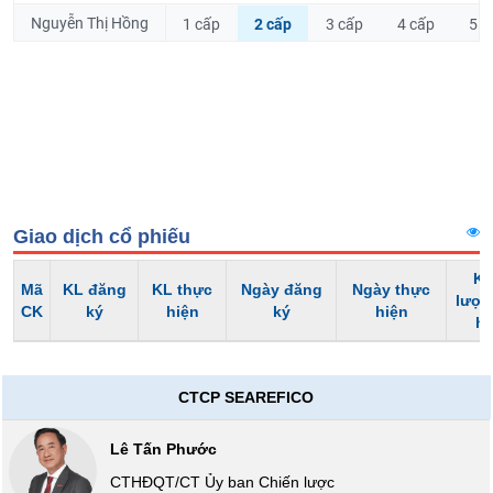
Hủy
PHIẾU
Nguyễn Thị Hồng
1 cấp
2 cấp
3 cấp
4 cấp
5 c
niêm
yết
Theo
CÔNG
dõi
CỤ
đặc
ĐẦU
biệt
TƯ
Không
được
Giao dịch cổ phiếu
ký
XUẤT
quỹ
DỮ
Kh
Mã
KL đăng
KL thực
Ngày đăng
Ngày thực
Danh
LIỆU
lượn
CK
ký
hiện
ký
hiện
mục
h
ETF
TIN
Cổ
MỚI
CTCP SEAREFICO
phiếu
chi
Ngành
Lê Tấn Phước
tiết
(-)
CTHĐQT/CT Ủy ban Chiến lược