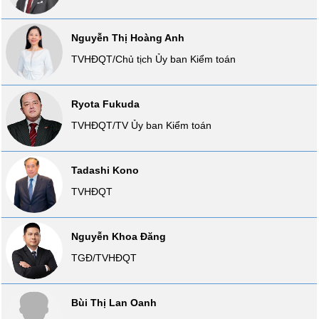
Tổng
VS-
quan
SECTOR
Nguyễn Thị Hoàng Anh
Giao
dịch
TVHĐQT/Chủ tịch Ủy ban Kiểm toán
Tài
chính
Ryota Fukuda
NĂNG
Phân
LƯỢNG
TVHĐQT/TV Ủy ban Kiểm toán
tích
kỹ
thuật
Tadashi Kono
Hồ
TVHĐQT
NGUYÊN
sơ
VẬT
doanh
nghiệp
LIỆU
Nguyễn Khoa Đăng
Tin
TGĐ/TVHĐQT
tức
sự
kiện
CÔNG
Bùi Thị Lan Oanh
NGHIỆP
Tài