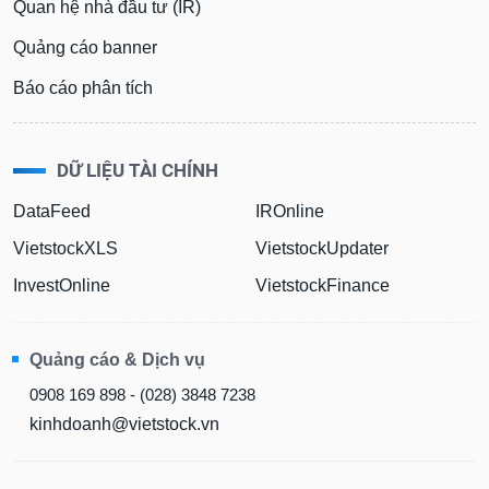
Quan hệ nhà đầu tư (IR)
Tất cả
Cổ phiếu
Chỉ số
Chứng chỉ quỹ
Chứng q
Quảng cáo banner
Lãnh
Báo cáo phân tích
đạo
(-)
DỮ LIỆU TÀI CHÍNH
Tất cả
Người nội bộ
Người liên quan
Cổ đông lớn
DataFeed
IROnline
Tin
tức
VietstockXLS
VietstockUpdater
(-)
InvestOnline
VietstockFinance
Bài
viết
Quảng cáo & Dịch vụ
của
0908 169 898 - (028) 3848 7238
tác
giả
kinhdoanh@vietstock.vn
(-)