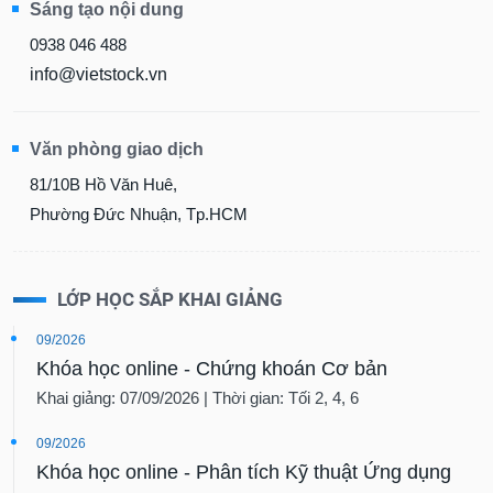
Sáng tạo nội dung
Báo
cáo
0938 046 488
phân
info@vietstock.vn
tích
(-)
Văn phòng giao dịch
Thuật
81/10B Hồ Văn Huê,
ngữ
(-)
Phường Đức Nhuận, Tp.HCM
Dịch
LỚP HỌC SẮP KHAI GIẢNG
vụ
(-)
09/2026
Khóa học online - Chứng khoán Cơ bản
Đào
Khai giảng: 07/09/2026 | Thời gian: Tối 2, 4, 6
tạo
09/2026
Khóa học online - Phân tích Kỹ thuật Ứng dụng