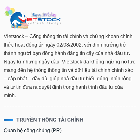
VỤ
TRUYỀN
THÔNG
Vietstock – Cổng thông tin tài chính và chứng khoán chính
thức hoạt động từ ngày 02/08/2002, với định hướng trở
TIỆN
thành người bạn đồng hành đáng tin cậy của nhà đầu tư.
ÍCH
Ngay từ những ngày đầu, Vietstock đã không ngừng nỗ lực
mang đến hệ thống thông tin và dữ liệu tài chính chính xác
– cập nhật – đầy đủ, giúp nhà đầu tư hiểu đúng, nhìn rộng
và tự tin đưa ra quyết định trong hành trình đầu tư của
BẤT
ĐỘNG
mình.
SẢN
Mã
TRUYỀN THÔNG TÀI CHÍNH
chứng
khoán
Quan hệ công chúng (PR)
(-)