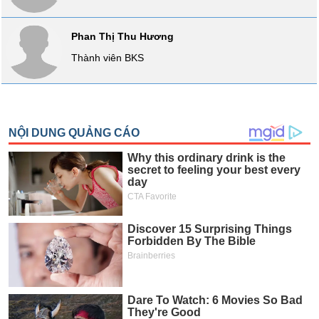
SÓC
SỨC
Phan Thị Thu Hương
KHỎE
Thành viên BKS
TÀI
CHÍNH
CÔNG
NGHỆ
THÔNG
TIN
DỊCH