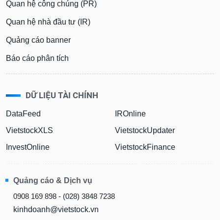
Quan hệ công chúng (PR)
Báo
cáo
Quan hệ nhà đầu tư (IR)
phân
tích
Quảng cáo banner
(-)
Báo cáo phân tích
Thuật
ngữ
DỮ LIỆU TÀI CHÍNH
(-)
DataFeed
IROnline
Dịch
VietstockXLS
VietstockUpdater
vụ
(-)
InvestOnline
VietstockFinance
Đào
Quảng cáo & Dịch vụ
tạo
0908 169 898 - (028) 3848 7238
kinhdoanh@vietstock.vn