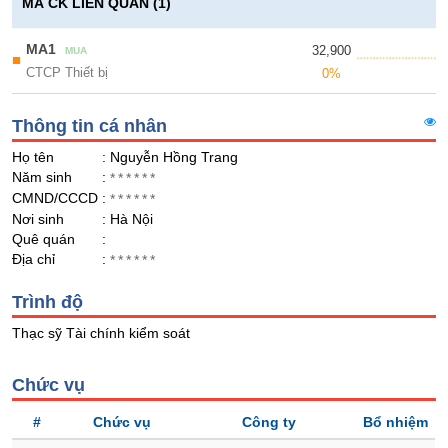
Giá
GIỚI
MÃ CK LIÊN QUAN (1)
tích
Đặt
Biểu
MA1
32,900
lệnh
MUA
■
đồ
CTCP Thiết bị
ĐÔNG
0%
Nước
tài
DƯƠNG
ngoài
chính
Thông tin cá nhân
Tự
Họ tên
: Nguyễn Hồng Trang
doanh
TÀI
Năm sinh
:
******
CHÍNH
Ảnh
CMND/CCCD
:
******
CÁ
hưởng
Nơi sinh
: Hà Nội
NHÂN
chỉ
Quê quán
:
số
Địa chỉ
:
******
Biến
PHÂN
Trình độ
động
TÍCH
cổ
Thạc sỹ Tài chính kiểm soát
VIETSTOCKFINANCE
phiếu
Giao
Chức vụ
dịch
#
Chức vụ
Công ty
Bổ nhiệm
nội
VĨ
bộ
MÔ