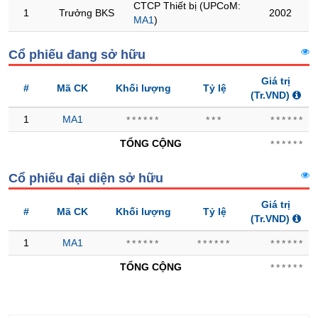
CTCP Thiết bị (UPCoM:
1
Trưởng BKS
2002
MA1
)
Trạng
thái
NGÀNH
Cổ phiếu đang sở hữu
cổ
phiếu
Giá trị
#
Mã CK
Khối lượng
Tỷ lệ
(Tr.VND)
Quy
mô
DOANH
1
MA1
******
***
******
thị
NGHIỆP
trường
TỔNG CỘNG
******
Niêm
Cổ phiếu đại diện sở hữu
yết
CỔ
PHIẾU
Niêm
Giá trị
#
Mã CK
Khối lượng
Tỷ lệ
yết
(Tr.VND)
mới
1
MA1
******
******
******
PHÁI
Niêm
SINH
TỔNG CỘNG
******
yết
bổ
sung
TRÁI