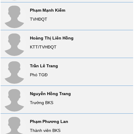
liệu
Phạm Mạnh Kiếm
Tâm
TVHĐQT
lý
TIÊU
thị
DÙNG
trường
Hoàng Thị Liên Hồng
KHÔNG
THIẾT
KTT/TVHĐQT
YẾU
Trần Lê Trang
Phó TGĐ
TIÊU
DÙNG
Nguyễn Hồng Trang
THIẾT
YẾU
Trưởng BKS
Phạm Phương Lan
Thành viên BKS
CHĂM