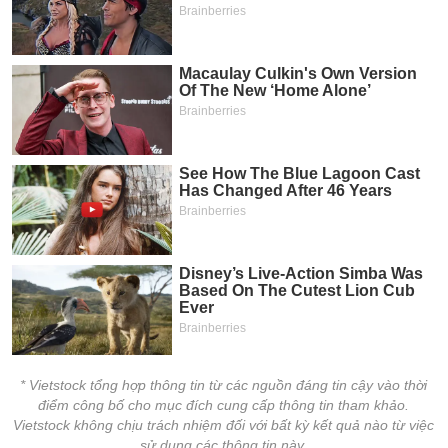
VỤ
TRUYỀN
THÔNG
TIỆN
ÍCH
BẤT
ĐỘNG
SẢN
Mã
* Vietstock tổng hợp thông tin từ các nguồn đáng tin cậy vào thời
chứng
điểm công bố cho mục đích cung cấp thông tin tham khảo.
khoán
Vietstock không chịu trách nhiệm đối với bất kỳ kết quả nào từ việc
(-)
sử dụng các thông tin này.