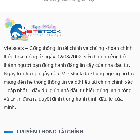
Tất cả
Cổ phiếu
Chỉ số
Chứng chỉ quỹ
Chứng q
Lãnh
đạo
(-)
Vietstock – Cổng thông tin tài chính và chứng khoán chính
Tất cả
Người nội bộ
Người liên quan
Cổ đông lớn
thức hoạt động từ ngày 02/08/2002, với định hướng trở
Tin
thành người bạn đồng hành đáng tin cậy của nhà đầu tư.
tức
Ngay từ những ngày đầu, Vietstock đã không ngừng nỗ lực
(-)
mang đến hệ thống thông tin và dữ liệu tài chính chính xác
– cập nhật – đầy đủ, giúp nhà đầu tư hiểu đúng, nhìn rộng
Bài
và tự tin đưa ra quyết định trong hành trình đầu tư của
viết
mình.
của
tác
giả
(-)
TRUYỀN THÔNG TÀI CHÍNH