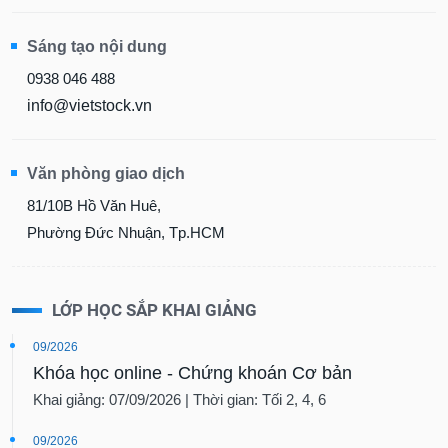
Sách
Sáng tạo nội dung
tài
chính
0938 046 488
info@vietstock.vn
Công
Văn phòng giao dịch
cụ
đầu
81/10B Hồ Văn Huê,
tư
Phường Đức Nhuận, Tp.HCM
LỚP HỌC SẮP KHAI GIẢNG
Truyền
thông
09/2026
tài
Khóa học online - Chứng khoán Cơ bản
chính
Khai giảng: 07/09/2026 | Thời gian: Tối 2, 4, 6
09/2026