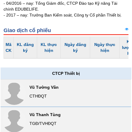
Tổng
- 04/2016 – nay: Tổng Giám đốc, CTCP Đào tạo Kỹ năng Tài
VS-
quan
chính EDUBELIFE.
SECTOR
- 2017 – nay: Trưởng Ban Kiểm soát, Công ty Cổ phần Thiết bị.
Giao
dịch
Giao dịch cổ phiếu
Tài
chính
Kh
Mã
KL đăng
KL thực
Ngày đăng
Ngày thực
NĂNG
Phân
lượn
CK
ký
hiện
ký
hiện
LƯỢNG
tích
h
kỹ
thuật
CTCP Thiết bị
Hồ
NGUYÊN
sơ
Vũ Tường Vân
VẬT
doanh
nghiệp
LIỆU
CTHĐQT
Tin
tức
Vũ Thanh Tùng
sự
kiện
CÔNG
TGĐ/TVHĐQT
NGHIỆP
Tài