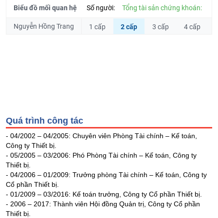
Hủy
PHIẾU
Biểu đồ mối quan hệ
Số người:
Tổng tài sản chứng khoán:
niêm
yết
Nguyễn Hồng Trang
1 cấp
2 cấp
3 cấp
4 cấp
Theo
CÔNG
dõi
CỤ
đặc
ĐẦU
biệt
TƯ
Không
được
ký
XUẤT
quỹ
Quá trình công tác
DỮ
Danh
LIỆU
- 04/2002 – 04/2005: Chuyên viên Phòng Tài chính – Kế toán,
mục
Công ty Thiết bị.
ETF
- 05/2005 – 03/2006: Phó Phòng Tài chính – Kế toán, Công ty
Thiết bị.
TIN
Cổ
- 04/2006 – 01/2009: Trưởng phòng Tài chính – Kế toán, Công ty
MỚI
phiếu
Cổ phần Thiết bị.
chi
- 01/2009 – 03/2016: Kế toán trưởng, Công ty Cổ phần Thiết bị.
Ngành
tiết
- 2006 – 2017: Thành viên Hội đồng Quản trị, Công ty Cổ phần
(-)
Thiết bị.