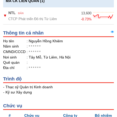
Giá
GIỚI
MÃ CK LIÊN QUAN (1)
tích
Đặt
Biểu
NTL
13,600
lệnh
BÁN
▼
đồ
CTCP Phát triển Đô thị Từ Liêm
ĐÔNG
-0.73%
Nước
tài
DƯƠNG
ngoài
chính
Thông tin cá nhân
Tự
Họ tên
: Nguyễn Hồng Khiêm
doanh
TÀI
Năm sinh
:
******
CHÍNH
Ảnh
CMND/CCCD
:
******
CÁ
hưởng
Nơi sinh
: Tây Mỗ, Từ Liêm, Hà Nội
NHÂN
chỉ
Quê quán
:
số
Địa chỉ
:
******
Biến
PHÂN
Trình độ
động
TÍCH
cổ
- Thạc sỹ Quản trị Kinh doanh
VIETSTOCKFINANCE
phiếu
- Kỹ sư Xây dựng
Giao
dịch
Chức vụ
nội
VĨ
#
Chức vụ
Công ty
Bổ nhiệm
bộ
MÔ