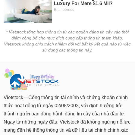
Báo
cáo
phân
tích
(-)
* Vietstock tổng hợp thông tin từ các nguồn đáng tin cậy vào thời
điểm công bố cho mục đích cung cấp thông tin tham khảo.
Vietstock không chịu trách nhiệm đối với bất kỳ kết quả nào từ việc
Thuật
sử dụng các thông tin này.
ngữ
(-)
Dịch
vụ
(-)
Vietstock – Cổng thông tin tài chính và chứng khoán chính
thức hoạt động từ ngày 02/08/2002, với định hướng trở
Đào
thành người bạn đồng hành đáng tin cậy của nhà đầu tư.
tạo
Ngay từ những ngày đầu, Vietstock đã không ngừng nỗ lực
mang đến hệ thống thông tin và dữ liệu tài chính chính xác