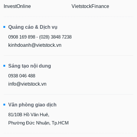
InvestOnline
VietstockFinance
Dữ
liệu
tài
chính
Quảng cáo & Dịch vụ
0908 169 898 - (028) 3848 7238
kinhdoanh@vietstock.vn
Sáng tạo nội dung
0938 046 488
info@vietstock.vn
Văn phòng giao dịch
81/10B Hồ Văn Huê,
Phường Đức Nhuận, Tp.HCM