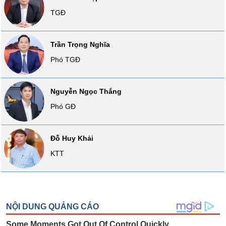
VỤ
TGĐ
TRUYỀN
THÔNG
Trần Trọng Nghĩa
Phó TGĐ
TIỆN
Nguyễn Ngọc Thắng
ÍCH
Phó GĐ
Đỗ Huy Khải
BẤT
ĐỘNG
KTT
SẢN
Mã
chứng
khoán
(-)