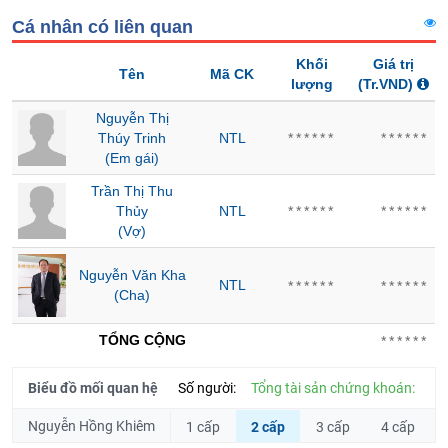
Hủy
PHIẾU
Cá nhân có liên quan
niêm
yết
Khối
Giá trị
Tên
Mã CK
Theo
lượng
(Tr.VND)
CÔNG
dõi
CỤ
Nguyễn Thị
đặc
ĐẦU
Thúy Trinh
NTL
******
******
biệt
TƯ
(Em gái)
Không
Trần Thị Thu
được
Thủy
NTL
******
******
ký
XUẤT
(Vợ)
quỹ
DỮ
Danh
LIỆU
Nguyễn Văn Kha
NTL
******
******
mục
(Cha)
ETF
TIN
TỔNG CỘNG
******
Cổ
MỚI
phiếu
Biểu đồ mối quan hệ
Số người:
Tổng tài sản chứng khoán:
chi
Ngành
tiết
Nguyễn Hồng Khiêm
1 cấp
2 cấp
3 cấp
4 cấp
(-)