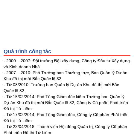
Tổng
VS-
quan
SECTOR
Giao
dịch
Tài
chính
NĂNG
Phân
Quá trình công tác
LƯỢNG
tích
kỹ
- 2000 – 2007: Đội trưởng Đội xây dựng, Công ty Đầu tư Xây dựng
và Kinh doanh Nhà.
thuật
- 2007 – 2010: Phó Trưởng ban Thường trực, Ban Quản lý Dự án
Hồ
Khu đô thị mới Bắc Quốc lộ 32.
NGUYÊN
sơ
- Từ 08/2010: Trưởng ban Quản lý Dự án Khu đô thị mới Bắc
VẬT
doanh
Quốc lộ 32.
nghiệp
LIỆU
- Từ 15/02/2014: Phó Tổng Giám đốc kiêm Trưởng ban Quản lý
Dự án Khu đô thị mới Bắc Quốc lộ 32, Công ty Cổ phần Phát triển
Tin
Đô thị Từ Liêm.
tức
- Từ 17/02/2014: Phó Tổng Giám đốc, Công ty Cổ phần Phát triển
sự
Đô thị Từ Liêm.
kiện
CÔNG
- Từ 23/04/2018: Thành viên Hội đồng Quản trị, Công ty Cổ phần
NGHIỆP
Phát triển Đô thị Từ Liêm.
Tài