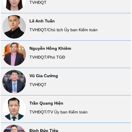
TVHĐQT
SÓC
SỨC
KHỎE
Lê Anh Tuấn
TVHĐQT/Chủ tịch Ủy ban Kiểm toán
TÀI
Nguyễn Hồng Khiêm
CHÍNH
TVHĐQT/Phó TGĐ
Vũ Gia Cường
CÔNG
TVHĐQT
NGHỆ
THÔNG
TIN
Trần Quang Hiện
TVHĐQT/TV Ủy ban Kiểm toán
Đinh Đức Tiệp
DỊCH