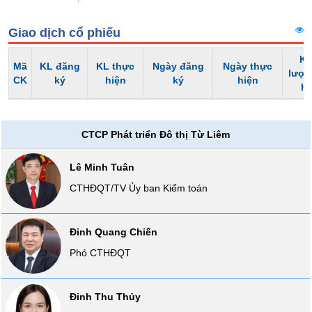
liệu
Giao dịch cổ phiếu
Tâm
lý
Kh
TIÊU
Mã
KL đăng
KL thực
Ngày đăng
Ngày thực
thị
lượn
DÙNG
CK
ký
hiện
ký
hiện
trường
h
KHÔNG
THIẾT
YẾU
CTCP Phát triển Đô thị Từ Liêm
Lê Minh Tuân
CTHĐQT/TV Ủy ban Kiểm toán
TIÊU
DÙNG
THIẾT
Đinh Quang Chiến
YẾU
Phó CTHĐQT
Đinh Thu Thủy
CHĂM