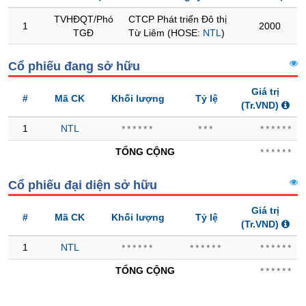
TVHĐQT/Phó
CTCP Phát triển Đô thị
Trạng
1
2000
TGĐ
Từ Liêm (HOSE:
NTL
)
thái
NGÀNH
cổ
Cổ phiếu đang sở hữu
phiếu
Giá trị
Quy
#
Mã CK
Khối lượng
Tỷ lệ
(Tr.VND)
mô
DOANH
thị
NGHIỆP
1
NTL
******
***
******
trường
TỔNG CỘNG
******
Niêm
yết
CỔ
Cổ phiếu đại diện sở hữu
PHIẾU
Niêm
yết
Giá trị
#
Mã CK
Khối lượng
Tỷ lệ
mới
(Tr.VND)
PHÁI
Niêm
1
NTL
******
******
******
SINH
yết
TỔNG CỘNG
******
bổ
sung
TRÁI