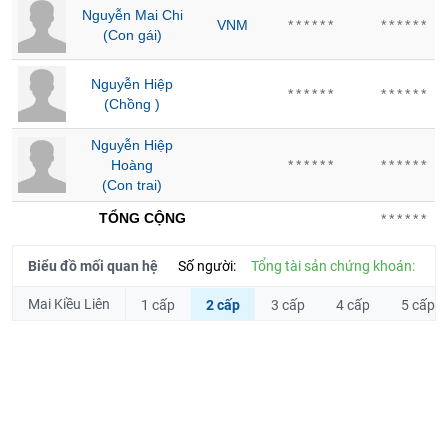
Nguyễn Mai Chi
liệu
VNM
******
******
(Con gái)
Tâm
lý
Nguyễn Hiệp
TIÊU
******
******
thị
(Chồng )
DÙNG
trường
KHÔNG
Nguyễn Hiệp
THIẾT
Hoàng
******
******
YẾU
(Con trai)
TỔNG CỘNG
******
Biểu đồ mối quan hệ
Số người:
Tổng tài sản chứng khoán:
TIÊU
DÙNG
Mai Kiều Liên
1 cấp
2 cấp
3 cấp
4 cấp
5 cấp
THIẾT
YẾU
CHĂM