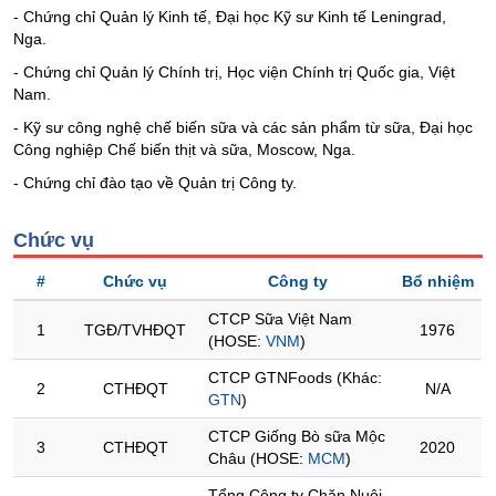
- Chứng chỉ Quản lý Kinh tế, Đại học Kỹ sư Kinh tế Leningrad,
Trạng
Nga.
thái
- Chứng chỉ Quản lý Chính trị, Học viện Chính trị Quốc gia, Việt
NGÀNH
cổ
Nam.
phiếu
- Kỹ sư công nghệ chế biến sữa và các sản phẩm từ sữa, Đại học
Công nghiệp Chế biến thịt và sữa, Moscow, Nga.
Quy
mô
DOANH
- Chứng chỉ đào tạo về Quản trị Công ty.
thị
NGHIỆP
trường
Chức vụ
Niêm
yết
CỔ
#
Chức vụ
Công ty
Bổ nhiệm
PHIẾU
Niêm
CTCP Sữa Việt Nam
1
TGĐ/TVHĐQT
1976
yết
(HOSE:
VNM
)
mới
CTCP GTNFoods (Khác:
PHÁI
2
CTHĐQT
N/A
Niêm
GTN
)
SINH
yết
CTCP Giống Bò sữa Mộc
bổ
3
CTHĐQT
2020
Châu (HOSE:
MCM
)
sung
TRÁI
Tổng Công ty Chăn Nuôi