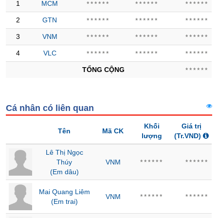
Tổng
1
MCM
******
******
******
VS-
quan
SECTOR
2
GTN
******
******
******
Giao
dịch
3
VNM
******
******
******
Tài
4
VLC
******
******
******
chính
TỔNG CỘNG
******
NĂNG
Phân
LƯỢNG
tích
kỹ
Cá nhân có liên quan
thuật
Hồ
Khối
Giá trị
Tên
Mã CK
NGUYÊN
sơ
lượng
(Tr.VND)
VẬT
doanh
Lê Thị Ngọc
nghiệp
LIỆU
Thúy
VNM
******
******
Tin
(Em dâu)
tức
sự
Mai Quang Liêm
VNM
******
******
kiện
(Em trai)
CÔNG
NGHIỆP
Tài