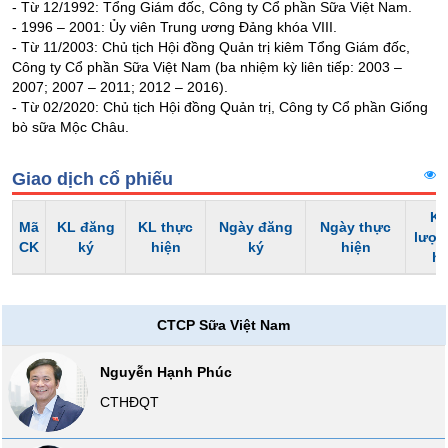
- Từ 12/1992: Tổng Giám đốc, Công ty Cổ phần Sữa Việt Nam.
VỤ
- 1996 – 2001: Ủy viên Trung ương Đảng khóa VIII.
TRUYỀN
- Từ 11/2003: Chủ tịch Hội đồng Quản trị kiêm Tổng Giám đốc,
THÔNG
Công ty Cổ phần Sữa Việt Nam (ba nhiệm kỳ liên tiếp: 2003 –
2007; 2007 – 2011; 2012 – 2016).
- Từ 02/2020: Chủ tịch Hội đồng Quản trị, Công ty Cổ phần Giống
bò sữa Mộc Châu.
TIỆN
Giao dịch cổ phiếu
ÍCH
Kh
Mã
KL đăng
KL thực
Ngày đăng
Ngày thực
lượn
CK
ký
hiện
ký
hiện
h
BẤT
ĐỘNG
SẢN
CTCP Sữa Việt Nam
Mã
Nguyễn Hạnh Phúc
chứng
CTHĐQT
khoán
(-)