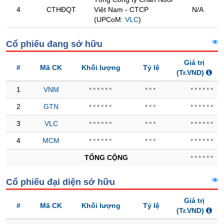
Hủy
PHIẾU
4
CTHĐQT
Việt Nam - CTCP
N/A
niêm
(UPCoM:
VLC
)
yết
Theo
Cổ phiếu đang sở hữu
CÔNG
dõi
CỤ
đặc
Giá trị
#
Mã CK
Khối lượng
Tỷ lệ
ĐẦU
biệt
(Tr.VND)
TƯ
Không
1
VNM
******
***
******
được
2
GTN
******
***
******
ký
XUẤT
quỹ
3
VLC
******
***
******
DỮ
Danh
LIỆU
4
MCM
******
***
******
mục
ETF
TỔNG CỘNG
******
TIN
Cổ
MỚI
Cổ phiếu đại diện sở hữu
phiếu
chi
Giá trị
Ngành
tiết
#
Mã CK
Khối lượng
Tỷ lệ
(Tr.VND)
(-)