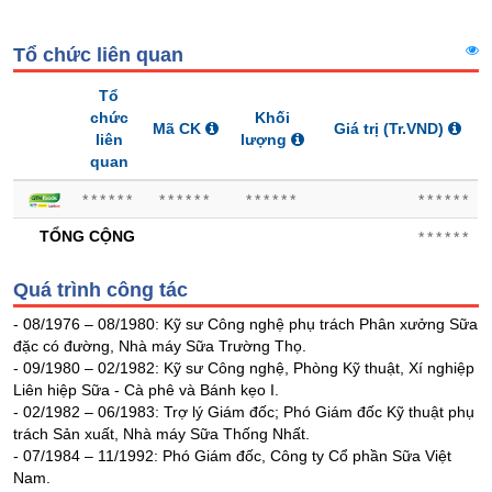
SÓC
SỨC
Tổ chức liên quan
KHỎE
Tổ
chức
Khối
Mã CK
Giá trị
(Tr.VND)
liên
lượng
quan
TÀI
CHÍNH
******
******
******
******
TỔNG CỘNG
******
Quá trình công tác
CÔNG
- 08/1976 – 08/1980: Kỹ sư Công nghệ phụ trách Phân xưởng Sữa
NGHỆ
đặc có đường, Nhà máy Sữa Trường Thọ.
THÔNG
- 09/1980 – 02/1982: Kỹ sư Công nghệ, Phòng Kỹ thuật, Xí nghiệp
TIN
Liên hiệp Sữa - Cà phê và Bánh kẹo I.
- 02/1982 – 06/1983: Trợ lý Giám đốc; Phó Giám đốc Kỹ thuật phụ
trách Sản xuất, Nhà máy Sữa Thống Nhất.
- 07/1984 – 11/1992: Phó Giám đốc, Công ty Cổ phần Sữa Việt
Nam.
DỊCH