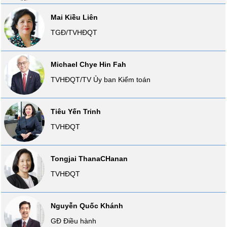
Báo
Mai Kiều Liên
cáo
phân
TGĐ/TVHĐQT
tích
(-)
Michael Chye Hin Fah
Thuật
TVHĐQT/TV Ủy ban Kiểm toán
ngữ
(-)
Tiêu Yến Trinh
TVHĐQT
Dịch
vụ
(-)
Tongjai ThanaCHanan
TVHĐQT
Đào
tạo
Nguyễn Quốc Khánh
GĐ Điều hành