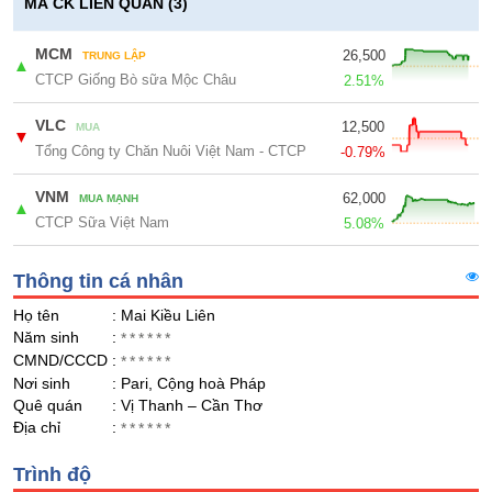
Giá
GIỚI
MÃ CK LIÊN QUAN (3)
tích
Đặt
Biểu
MCM
26,500
lệnh
TRUNG LẬP
▲
đồ
CTCP Giống Bò sữa Mộc Châu
ĐÔNG
2.51%
Nước
tài
DƯƠNG
ngoài
chính
VLC
12,500
MUA
▼
Tự
Tổng Công ty Chăn Nuôi Việt Nam - CTCP
-0.79%
doanh
TÀI
VNM
62,000
MUA MẠNH
CHÍNH
▲
Ảnh
CTCP Sữa Việt Nam
5.08%
CÁ
hưởng
NHÂN
chỉ
Thông tin cá nhân
số
Biến
Họ tên
: Mai Kiều Liên
PHÂN
Năm sinh
động
:
******
TÍCH
CMND/CCCD
cổ
:
******
VIETSTOCKFINANCE
Nơi sinh
phiếu
: Pari, Cộng hoà Pháp
Quê quán
: Vị Thanh – Cần Thơ
Giao
Địa chỉ
:
******
dịch
nội
VĨ
Trình độ
bộ
MÔ