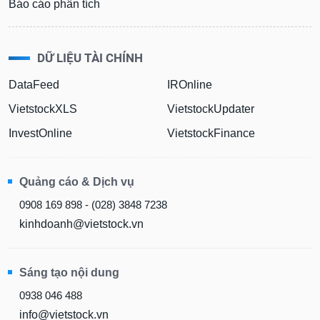
Báo cáo phân tích
DỮ LIỆU TÀI CHÍNH
DataFeed
IROnline
VietstockXLS
VietstockUpdater
InvestOnline
VietstockFinance
Quảng cáo & Dịch vụ
0908 169 898 - (028) 3848 7238
kinhdoanh@vietstock.vn
Sáng tạo nội dung
0938 046 488
info@vietstock.vn