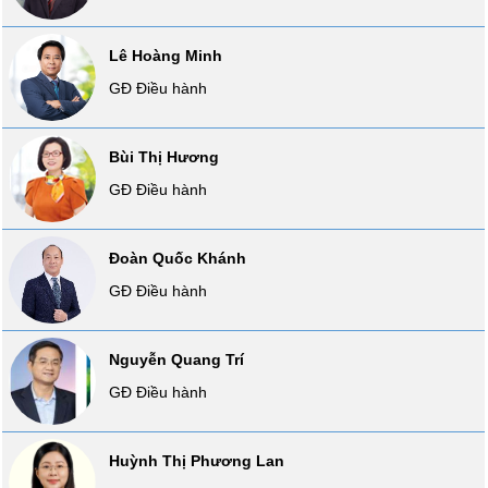
Sách
tài
Lê Hoàng Minh
chính
GĐ Điều hành
Bùi Thị Hương
Công
GĐ Điều hành
cụ
đầu
tư
Đoàn Quốc Khánh
GĐ Điều hành
Truyền
Nguyễn Quang Trí
thông
tài
GĐ Điều hành
chính
Huỳnh Thị Phương Lan