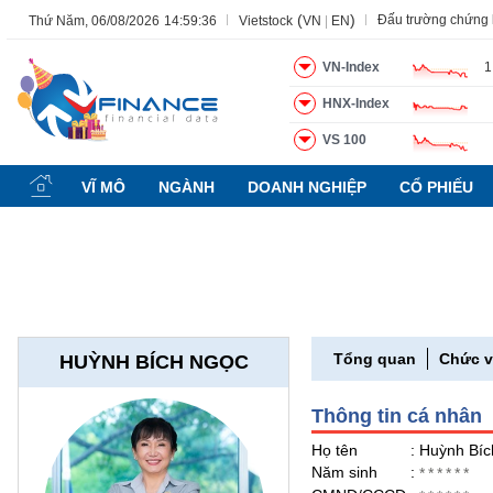
(
)
Đấu trường chứng
Thứ Năm, 06/08/2026
14:59:37
Vietstock
VN
|
EN
VN-Index
1
HNX-Index
Tất cả
Tính năng
Ngành
Mã chứng khoán
Lãnh đạ
VS 100
Tính
năng
VĨ MÔ
NGÀNH
DOANH NGHIỆP
CỔ PHIẾU
(-)
VIETSTOCK
CHỨNG
Tổng quan
Chức 
HUỲNH BÍCH NGỌC
KHOÁN
Thông tin cá nhân
DOANH
Họ tên
: Huỳnh Bí
NGHIỆP
Năm sinh
:
******