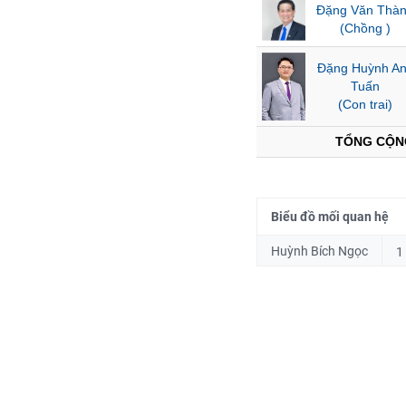
Đặng Văn Thà
(Chồng )
NGÀNH
Đặng Huỳnh A
Tuấn
(Con trai)
TỔNG CỘN
DOANH
NGHIỆP
Biểu đồ mối quan hệ
CỔ
PHIẾU
Huỳnh Bích Ngọc
1
PHÁI
SINH
TRÁI