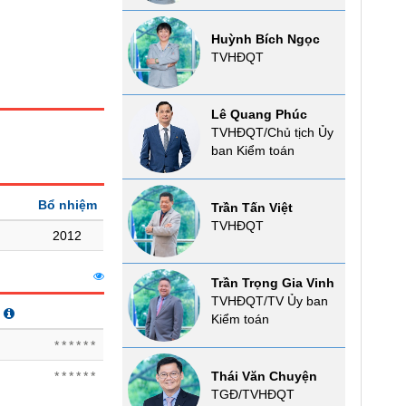
Huỳnh Bích Ngọc
TVHĐQT
Lê Quang Phúc
TVHĐQT/Chủ tịch Ủy
ban Kiểm toán
Bổ nhiệm
Trần Tấn Việt
TVHĐQT
2012
Trần Trọng Gia Vinh
TVHĐQT/TV Ủy ban
Kiểm toán
******
Thái Văn Chuyện
******
TGĐ/TVHĐQT