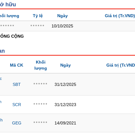
sở hữu
hối lượng
Tỷ lệ
Ngày
Giá trị
(Tr.VND)
10/10/2025
******
******
TỔNG CỘNG
an
Khối
Mã CK
Ngày
Giá trị
(Tr.VND
lượng
c
SBT
31/12/2025
******
h
SCR
31/12/2023
******
nh
GEG
14/09/2021
******