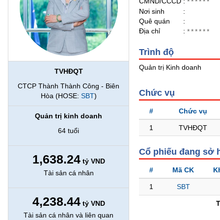
CMND/CCCD
:
******
Nơi sinh
:
Quê quán
:
BẤT
Địa chỉ
:
******
ĐỘNG
SẢN
Trình độ
Quản trị Kinh doanh
TVHĐQT
TÀI
CTCP Thành Thành Công - Biên
CHÍNH
Chức vụ
Hòa (HOSE:
SBT
)
#
Chức vụ
Quản trị kinh doanh
HÀNG
1
TVHĐQT
64 tuổi
HÓA
Cổ phiếu đang sở 
1,638.24
tỷ VND
KINH
#
Mã CK
K
Tài sản cá nhân
TẾ
1
SBT
4,238.44
tỷ VND
THẾ
Tài sản cá nhân và liên quan