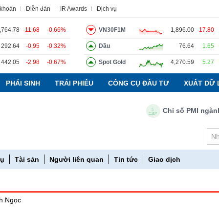
 khoán
Diễn đàn
IR Awards
Dịch vụ
,764.78
-11.68
-0.66%
VN30F1M
1,896.00
-17.80
292.64
-0.95
-0.32%
Dầu
76.64
1.65
o
Tin tức
Báo cáo phân tích
Thuật ngữ
Dịch vụ
442.05
-2.98
-0.67%
Spot Gold
4,270.59
5.27
PHÁI SINH
TRÁI PHIẾU
CÔNG CỤ ĐẦU TƯ
XUẤT DỮ 
Chỉ số PMI ngành sản
vụ
Tài sản
Người liên quan
Tin tức
Giao dịch
ch Ngọc