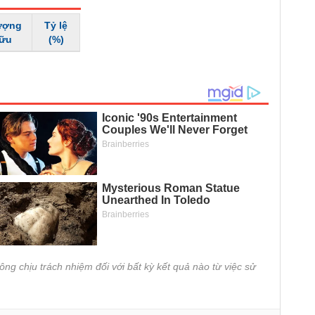
ượng
Tỷ lệ
hữu
(%)
ông chịu trách nhiệm đối với bất kỳ kết quả nào từ việc sử