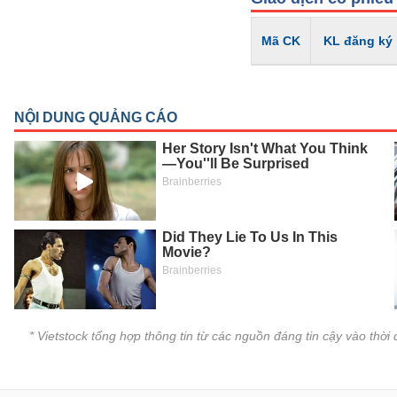
VS-
SECTOR
Mã CK
KL đăng ký
NĂNG
LƯỢNG
NGUYÊN
VẬT
LIỆU
* Vietstock tổng hợp thông tin từ các nguồn đáng tin cậy vào thờ
CÔNG
NGHIỆP