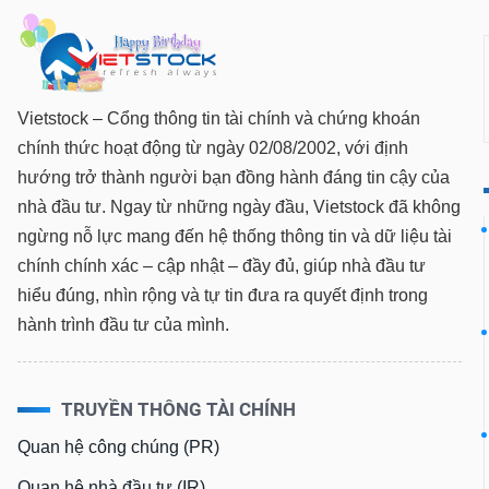
TIÊU
Vietstock – Cổng thông tin tài chính và chứng khoán
DÙNG
chính thức hoạt động từ ngày 02/08/2002, với định
KHÔNG
THIẾT
hướng trở thành người bạn đồng hành đáng tin cậy của
YẾU
nhà đầu tư. Ngay từ những ngày đầu, Vietstock đã không
ngừng nỗ lực mang đến hệ thống thông tin và dữ liệu tài
chính chính xác – cập nhật – đầy đủ, giúp nhà đầu tư
hiểu đúng, nhìn rộng và tự tin đưa ra quyết định trong
TIÊU
hành trình đầu tư của mình.
DÙNG
THIẾT
YẾU
TRUYỀN THÔNG TÀI CHÍNH
Quan hệ công chúng (PR)
CHĂM
Quan hệ nhà đầu tư (IR)