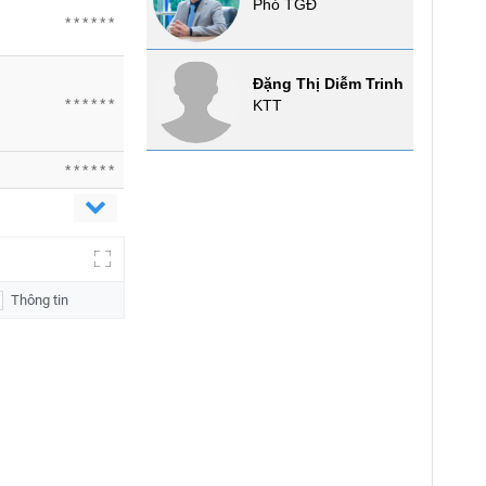
Phó TGĐ
******
Đặng Thị Diễm Trinh
******
KTT
******
Thông tin