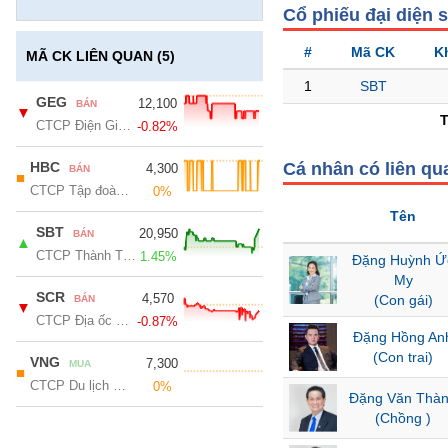
GIỚI
Cổ phiếu đại diện 
#
Mã CK
K
MÃ CK LIÊN QUAN (5)
ĐÔNG
1
SBT
DƯƠNG
GEG
12,100
BÁN
▼
CTCP Điện Gia Lai
-0.82%
TÀI
HBC
Cá nhân có liên qu
4,300
BÁN
■
CHÍNH
CTCP Tập đoàn Xây dựng Hòa Bình
0%
CÁ
Tên
NHÂN
SBT
20,950
BÁN
▲
CTCP Thành Thành Công - Biên Hòa
1.45%
Đặng Huỳnh Ứ
My
PHÂN
SCR
4,570
(Con gái)
BÁN
▼
TÍCH
CTCP Địa ốc Sài Gòn Thương Tín
-0.87%
Đặng Hồng An
VIETSTOCKFINANCE
(Con trai)
VNG
7,300
MUA
■
CTCP Du lịch Thành Thành Công
0%
Đặng Văn Thà
(Chồng )
VĨ
MÔ