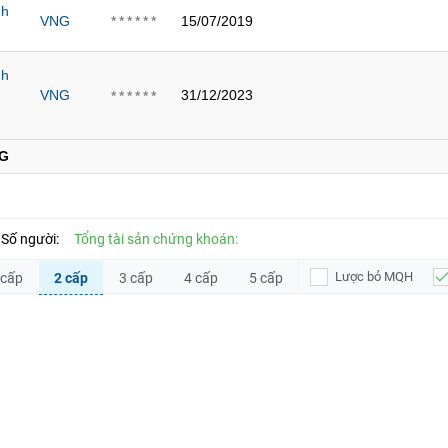
nh
VNG
15/07/2019
******
nh
VNG
31/12/2023
******
G
Số người:
Tổng tài sản chứng khoán:
Lược bỏ MQH
 cấp
2 cấp
3 cấp
4 cấp
5 cấp