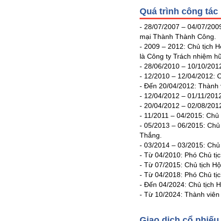
PHIẾU
Quá trình công tác
- 28/07/2007 – 04/07/200
mại Thành Thành Công.
- 2009 – 2012: Chủ tịch 
CÔNG
là Công ty Trách nhiệm 
CỤ
- 28/06/2010 – 10/10/201
ĐẦU
- 12/2010 – 12/04/2012: 
TƯ
- Đến 20/04/2012: Thành 
- 12/04/2012 – 01/11/201
- 20/04/2012 – 02/08/201
XUẤT
- 11/2011 – 04/2015: Chủ
DỮ
- 05/2013 – 06/2015: Chủ
LIỆU
Thắng.
- 03/2014 – 03/2015: Chủ 
- Từ 04/2010: Phó Chủ tị
- Từ 07/2015: Chủ tịch Hộ
TIN
- Từ 04/2018: Phó Chủ tị
MỚI
- Đến 04/2024: Chủ tịch 
- Từ 10/2024: Thành viên
Ngành
(-)
Giao dịch cổ phiếu