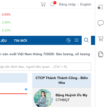
9+
Đăng nhập
English
|
-0.93%
2.20%
0.12%
LIỆU
TIN MỚI
 xuất Việt Nam tháng 7/2026: Sản lượng, số lượng đơn đặt hàng 
CTCP Thành Thành Công - Biên
Hòa
Đặng Huỳnh Ức My
CTHĐQT