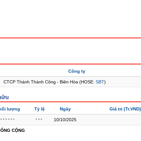
Công ty
CTCP Thành Thành Công - Biên Hòa (HOSE:
SBT
)
hữu
hối lượng
Tỷ lệ
Ngày
Giá trị
(Tr.VND)
10/10/2025
******
***
TỔNG CỘNG