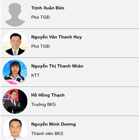
Tất cả
Cổ phiếu
Chỉ số
Chứng chỉ quỹ
Chứng q
Trịnh Xuân Đức
Phó TGĐ
Lãnh
đạo
(-)
Nguyễn Văn Thanh Huy
Phó TGĐ
Tất cả
Người nội bộ
Người liên quan
Cổ đông lớn
Tin
Nguyễn Thị Thanh Nhàn
tức
KTT
(-)
Hồ Hồng Thạch
Bài
viết
Trưởng BKS
của
tác
giả
Nguyễn Minh Dương
(-)
Thành viên BKS