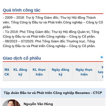
liệu
Quá trình công tác
Tâm
- 2009 – 2018: Trợ lý Tổng Giám đốc; Thư ký Hội đồng Thành
lý
TIÊU
viên, Tổng Công ty Đầu tư và Phát triển Công nghiệp – Công ty Cổ
thị
DÙNG
phần.
trường
- Từ 2019: Phó Tổng Giám đốc; Thư ký Hội đồng Quản trị, Tổng
KHÔNG
Công ty Đầu tư và Phát triển Công nghiệp – Công ty Cổ phần.
THIẾT
- 08/2023 – 07/2025: Phó Tổng Giám đốc Thường trực, Tổng
YẾU
Công ty Đầu tư và Phát triển Công nghiệp – Công ty Cổ phần.
Giao dịch cổ phiếu
TIÊU
Kh
Mã
KL đăng
KL thực
Ngày đăng
Ngày thực
DÙNG
lượn
CK
ký
hiện
ký
hiện
THIẾT
h
YẾU
Tập đoàn Đầu tư và Phát triển Công nghiệp Becamex - CTCP
Nguyễn Văn Hùng
CHĂM