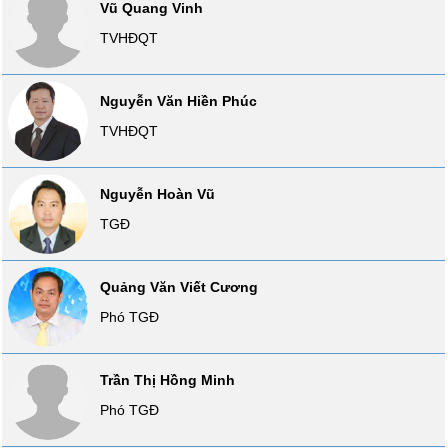
Vũ Quang Vinh
VỤ
TVHĐQT
TRUYỀN
THÔNG
Nguyễn Văn Hiền Phúc
TVHĐQT
TIỆN
ÍCH
Nguyễn Hoàn Vũ
TGĐ
BẤT
Quảng Văn Viết Cương
ĐỘNG
Phó TGĐ
SẢN
Mã
Trần Thị Hồng Minh
chứng
khoán
Phó TGĐ
(-)