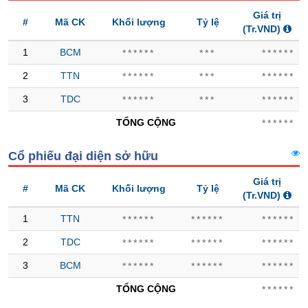
Hủy
PHIẾU
Giá trị
niêm
#
Mã CK
Khối lượng
Tỷ lệ
(Tr.VND)
yết
1
BCM
******
***
******
Theo
CÔNG
dõi
2
TTN
******
***
******
CỤ
đặc
ĐẦU
biệt
3
TDC
******
***
******
TƯ
Không
TỔNG CỘNG
******
được
ký
Cổ phiếu đại diện sở hữu
XUẤT
quỹ
DỮ
Giá trị
Danh
LIỆU
#
Mã CK
Khối lượng
Tỷ lệ
(Tr.VND)
mục
ETF
1
TTN
******
******
******
TIN
Cổ
2
TDC
******
******
******
MỚI
phiếu
3
BCM
******
******
******
chi
Ngành
tiết
TỔNG CỘNG
******
(-)