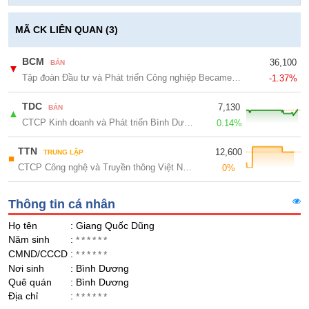
Giá
GIỚI
tích
Đặt
MÃ CK LIÊN QUAN (3)
Biểu
lệnh
đồ
ĐÔNG
Nước
tài
BCM
36,100
BÁN
DƯƠNG
▼
ngoài
chính
Tập đoàn Đầu tư và Phát triển Công nghiệp Becamex - CTCP
-1.37%
Tự
TDC
7,130
BÁN
doanh
▲
TÀI
CTCP Kinh doanh và Phát triển Bình Dương
0.14%
CHÍNH
Ảnh
CÁ
hưởng
TTN
12,600
TRUNG LẬP
NHÂN
■
chỉ
CTCP Công nghệ và Truyền thông Việt Nam
0%
số
Biến
Thông tin cá nhân
PHÂN
động
TÍCH
Họ tên
: Giang Quốc Dũng
cổ
VIETSTOCKFINANCE
Năm sinh
:
******
phiếu
CMND/CCCD
:
******
Giao
Nơi sinh
: Bình Dương
dịch
Quê quán
: Bình Dương
nội
VĨ
Địa chỉ
:
******
bộ
MÔ