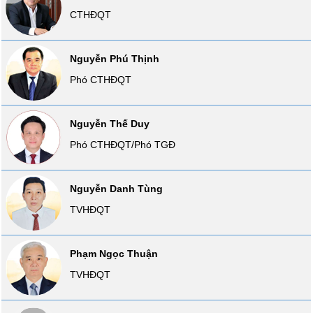
SÓC
CTHĐQT
SỨC
KHỎE
Nguyễn Phú Thịnh
Phó CTHĐQT
TÀI
Nguyễn Thế Duy
CHÍNH
Phó CTHĐQT/Phó TGĐ
Nguyễn Danh Tùng
CÔNG
TVHĐQT
NGHỆ
THÔNG
TIN
Phạm Ngọc Thuận
TVHĐQT
DỊCH