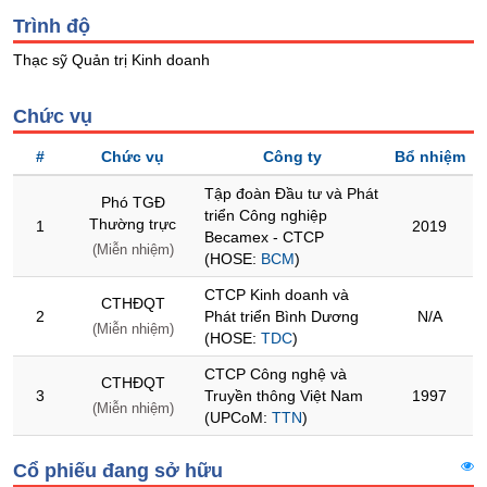
Trình độ
Trạng
Thạc sỹ Quản trị Kinh doanh
thái
NGÀNH
cổ
phiếu
Chức vụ
Quy
#
Chức vụ
Công ty
Bổ nhiệm
mô
DOANH
thị
Tập đoàn Đầu tư và Phát
NGHIỆP
Phó TGĐ
trường
triển Công nghiệp
Thường trực
1
2019
Becamex - CTCP
Niêm
(Miễn nhiệm)
(HOSE:
BCM
)
yết
CỔ
CTCP Kinh doanh và
PHIẾU
CTHĐQT
Niêm
2
Phát triển Bình Dương
N/A
(Miễn nhiệm)
yết
(HOSE:
TDC
)
mới
PHÁI
CTCP Công nghệ và
CTHĐQT
Niêm
SINH
3
Truyền thông Việt Nam
1997
(Miễn nhiệm)
yết
(UPCoM:
TTN
)
bổ
sung
Cổ phiếu đang sở hữu
TRÁI