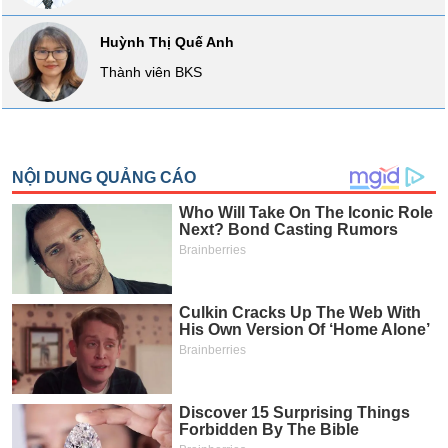
Báo
cáo
Huỳnh Thị Quế Anh
phân
Thành viên BKS
tích
(-)
Thuật
ngữ
(-)
Dịch
vụ
(-)
Đào
tạo