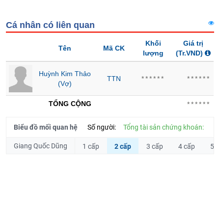
Tổng
VS-
quan
SECTOR
Cá nhân có liên quan
Giao
dịch
Khối
Giá trị
Tên
Mã CK
Tài
lượng
(Tr.VND)
chính
Huỳnh Kim Thảo
NĂNG
Phân
TTN
******
******
(Vợ)
LƯỢNG
tích
kỹ
TỔNG CỘNG
******
thuật
Hồ
Biểu đồ mối quan hệ
Số người:
Tổng tài sản chứng khoán:
NGUYÊN
sơ
Giang Quốc Dũng
VẬT
doanh
1 cấp
2 cấp
3 cấp
4 cấp
5 
nghiệp
LIỆU
Tin
tức
sự
kiện
CÔNG
NGHIỆP
Tài