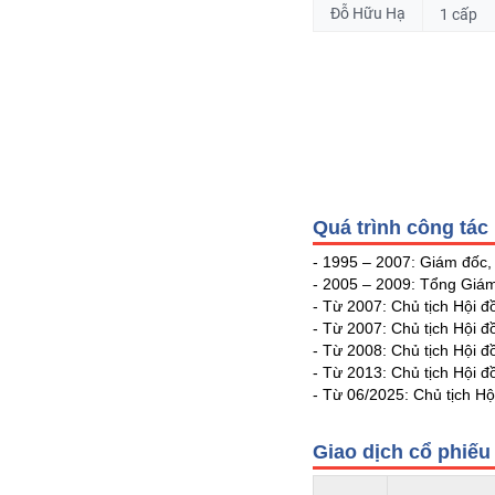
PHIẾU
Đỗ Hữu Hạ
1 cấp
CÔNG
CỤ
ĐẦU
TƯ
Quá trình công tác
XUẤT
- 1995 – 2007: Giám đốc
DỮ
- 2005 – 2009: Tổng Giám
LIỆU
- Từ 2007: Chủ tịch Hội 
- Từ 2007: Chủ tịch Hội 
- Từ 2008: Chủ tịch Hội 
- Từ 2013: Chủ tịch Hội 
TIN
- Từ 06/2025: Chủ tịch H
MỚI
Giao dịch cổ phiếu
Ngành
(-)