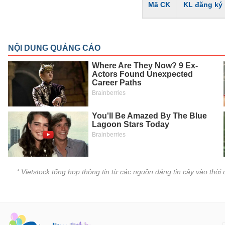
Mã CK
KL đăng ký
VS-
SECTOR
NĂNG
LƯỢNG
NGUYÊN
VẬT
LIỆU
* Vietstock tổng hợp thông tin từ các nguồn đáng tin cậy vào thờ
CÔNG
NGHIỆP