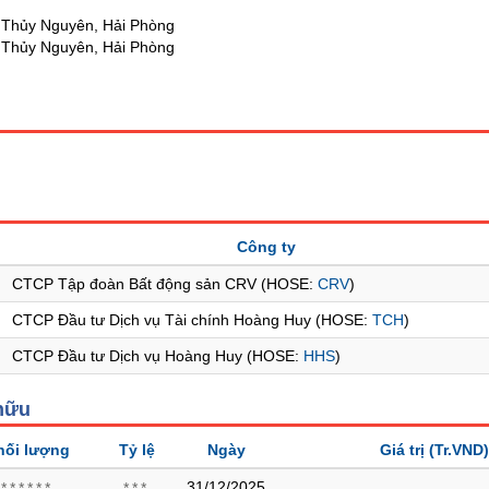
 Thủy Nguyên, Hải Phòng
 Thủy Nguyên, Hải Phòng
Công ty
CTCP Tập đoàn Bất động sản CRV (HOSE:
CRV
)
CTCP Đầu tư Dịch vụ Tài chính Hoàng Huy (HOSE:
TCH
)
CTCP Đầu tư Dịch vụ Hoàng Huy (HOSE:
HHS
)
hữu
hối lượng
Tỷ lệ
Ngày
Giá trị
(Tr.VND)
31/12/2025
******
***