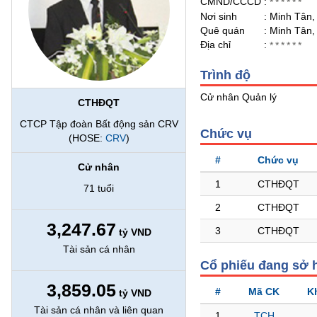
CMND/CCCD
:
******
Nơi sinh
: Minh Tân,
Quê quán
: Minh Tân,
BẤT
Địa chỉ
:
******
ĐỘNG
SẢN
Trình độ
Cử nhân Quản lý
CTHĐQT
TÀI
CTCP Tập đoàn Bất động sản CRV
CHÍNH
Chức vụ
(HOSE:
CRV
)
#
Chức vụ
Cử nhân
HÀNG
1
CTHĐQT
71 tuổi
HÓA
2
CTHĐQT
3,247.67
3
CTHĐQT
tỷ VND
KINH
Tài sản cá nhân
TẾ
Cổ phiếu đang sở 
3,859.05
#
Mã CK
K
tỷ VND
THẾ
Tài sản cá nhân và liên quan
1
TCH