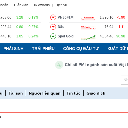
khoán
Diễn đàn
IR Awards
Dịch vụ
,768.06
3.28
0.19%
VN30F1M
1,890.10
-5.90
293.44
0.80
0.27%
Dầu
76.94
-1.11
o
Tin tức
Báo cáo phân tích
Thuật ngữ
Dịch vụ
443.10
1.05
0.24%
Spot Gold
4,354.46
90.98
PHÁI SINH
TRÁI PHIẾU
CÔNG CỤ ĐẦU TƯ
XUẤT DỮ 
Chỉ số PMI ngành sản xuất Việt Nam
vụ
Tài sản
Người liên quan
Tin tức
Giao dịch
ạ