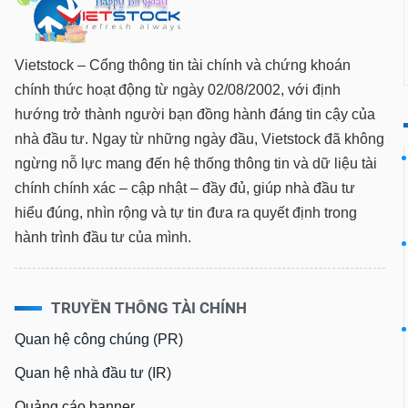
Vietstock – Cổng thông tin tài chính và chứng khoán
TIÊU
chính thức hoạt động từ ngày 02/08/2002, với định
DÙNG
hướng trở thành người bạn đồng hành đáng tin cậy của
KHÔNG
nhà đầu tư. Ngay từ những ngày đầu, Vietstock đã không
THIẾT
YẾU
ngừng nỗ lực mang đến hệ thống thông tin và dữ liệu tài
chính chính xác – cập nhật – đầy đủ, giúp nhà đầu tư
hiểu đúng, nhìn rộng và tự tin đưa ra quyết định trong
hành trình đầu tư của mình.
TIÊU
DÙNG
THIẾT
TRUYỀN THÔNG TÀI CHÍNH
YẾU
Quan hệ công chúng (PR)
Quan hệ nhà đầu tư (IR)
CHĂM
Quảng cáo banner