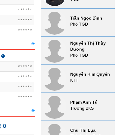
******
Trần Ngọc Bình
******
Phó TGĐ
******
Nguyễn Thị Thùy
Dương
Phó TGĐ
******
Nguyễn Kim Quyên
******
KTT
******
******
Phạm Anh Tú
Trưởng BKS
)
Chu Thị Lụa