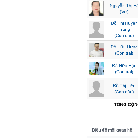
Nguyễn Thị H
(Vợ)
NGÀNH
Đỗ Thị Huyền
Trang
(Con dâu)
Đỗ Hữu Hưng
DOANH
(Con trai)
NGHIỆP
Đỗ Hữu Hậu
(Con trai)
CỔ
PHIẾU
Đỗ Thị Liên
(Con dâu)
TỔNG CỘN
PHÁI
SINH
Biểu đồ mối quan hệ
TRÁI