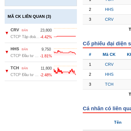
GIỚI
2
HHS
MÃ CK LIÊN QUAN (3)
3
CRV
ĐÔNG
DƯƠNG
CRV
23,800
BÁN
▼
CTCP Tập đoàn Bất động sản CRV
-4.42%
Cổ phiếu đại diện 
TÀI
HHS
9,750
BÁN
▼
CHÍNH
#
Mã CK
K
CTCP Đầu tư Dịch vụ Hoàng Huy
-1.81%
CÁ
1
CRV
NHÂN
TCH
11,800
BÁN
▼
2
HHS
CTCP Đầu tư Dịch vụ Tài chính Hoàng Huy
-2.48%
3
TCH
PHÂN
TÍCH
VIETSTOCKFINANCE
Cá nhân có liên qu
Tên
VĨ
MÔ