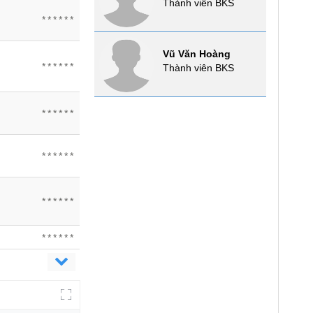
Thành viên BKS
******
Vũ Văn Hoàng
******
Thành viên BKS
******
******
******
******