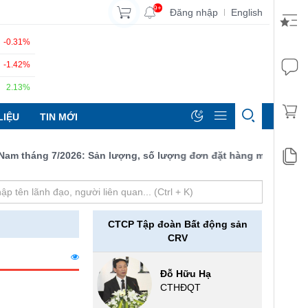
9+
Đăng nhập
English
|
-0.31%
-1.42%
2.13%
LIỆU
TIN MỚI
 tháng 7/2026: Sản lượng, số lượng đơn đặt hàng mới và xuất khẩ
CTCP Tập đoàn Bất động sản
CRV
Đỗ Hữu Hạ
CTHĐQT