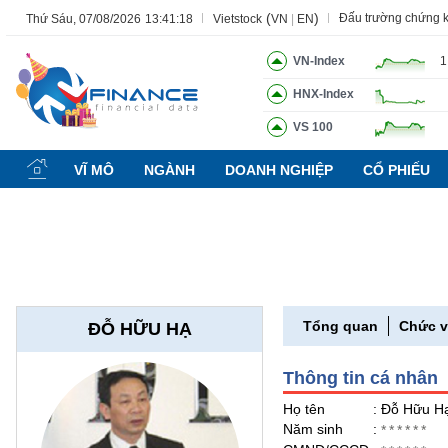
(
)
Đấu trường chứng 
Thứ Sáu, 07/08/2026
13:41:19
Vietstock
VN
|
EN
VN-Index
1
HNX-Index
Tất cả
Tính năng
Ngành
Mã chứng khoán
Lãnh đạ
VS 100
Tính
năng
VĨ MÔ
NGÀNH
DOANH NGHIỆP
CỔ PHIẾU
(-)
VIETSTOCK
CHỨNG
Tổng quan
Chức 
ĐỖ HỮU HẠ
KHOÁN
Thông tin cá nhân
DOANH
Họ tên
: Đỗ Hữu H
NGHIỆP
Năm sinh
:
******