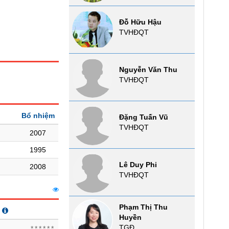
Đỗ Hữu Hậu
TVHĐQT
Nguyễn Văn Thu
TVHĐQT
Bổ nhiệm
Đặng Tuấn Vũ
TVHĐQT
2007
1995
Lê Duy Phi
2008
TVHĐQT
Phạm Thị Thu
Huyền
TGĐ
******