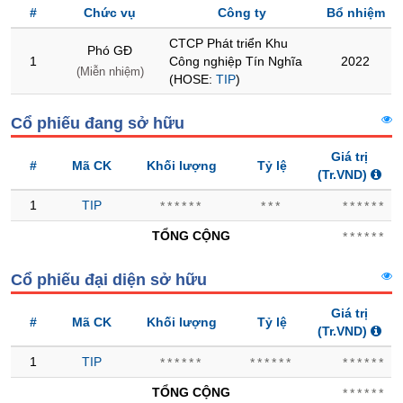
#
Chức vụ
Công ty
Bổ nhiệm
Trạng
CTCP Phát triển Khu
thái
Phó GĐ
1
Công nghiệp Tín Nghĩa
2022
NGÀNH
cổ
(Miễn nhiệm)
(HOSE:
TIP
)
phiếu
Cổ phiếu đang sở hữu
Quy
mô
DOANH
Giá trị
thị
NGHIỆP
#
Mã CK
Khối lượng
Tỷ lệ
(Tr.VND)
trường
1
TIP
******
***
******
Niêm
yết
CỔ
TỔNG CỘNG
******
PHIẾU
Niêm
yết
Cổ phiếu đại diện sở hữu
mới
PHÁI
Giá trị
Niêm
#
Mã CK
Khối lượng
Tỷ lệ
SINH
(Tr.VND)
yết
bổ
1
TIP
******
******
******
sung
TRÁI
TỔNG CỘNG
******