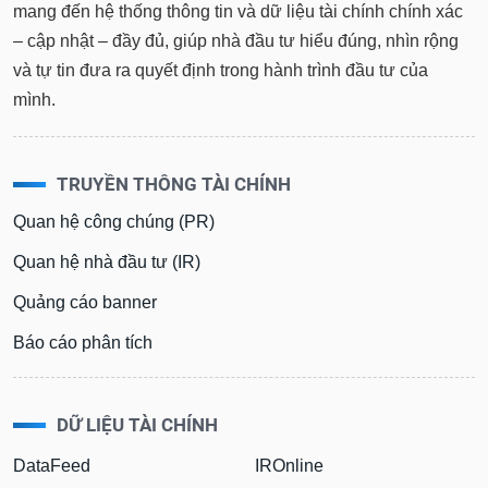
mang đến hệ thống thông tin và dữ liệu tài chính chính xác
Báo
cáo
– cập nhật – đầy đủ, giúp nhà đầu tư hiểu đúng, nhìn rộng
phân
và tự tin đưa ra quyết định trong hành trình đầu tư của
tích
mình.
(-)
Thuật
TRUYỀN THÔNG TÀI CHÍNH
ngữ
(-)
Quan hệ công chúng (PR)
Quan hệ nhà đầu tư (IR)
Dịch
vụ
Quảng cáo banner
(-)
Báo cáo phân tích
Đào
tạo
DỮ LIỆU TÀI CHÍNH
DataFeed
IROnline