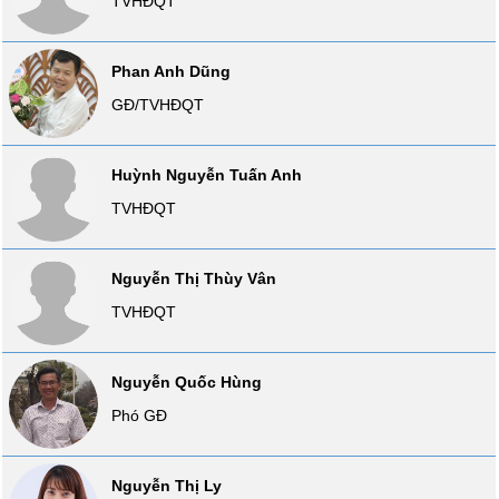
TVHĐQT
liệu
Tâm
Phan Anh Dũng
lý
TIÊU
GĐ/TVHĐQT
thị
DÙNG
trường
KHÔNG
THIẾT
Huỳnh Nguyễn Tuấn Anh
YẾU
TVHĐQT
Nguyễn Thị Thùy Vân
TIÊU
TVHĐQT
DÙNG
THIẾT
YẾU
Nguyễn Quốc Hùng
Phó GĐ
Nguyễn Thị Ly
CHĂM