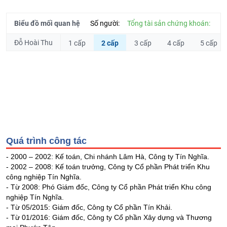
Hủy
PHIẾU
niêm
yết
Biểu đồ mối quan hệ
Số người:
Tổng tài sản chứng khoán:
Theo
Đỗ Hoài Thu
1 cấp
2 cấp
3 cấp
4 cấp
5 cấp
CÔNG
dõi
CỤ
đặc
ĐẦU
biệt
TƯ
Không
được
ký
XUẤT
quỹ
DỮ
Danh
LIỆU
Quá trình công tác
mục
- 2000 – 2002: Kế toán, Chi nhánh Lâm Hà, Công ty Tín Nghĩa.
ETF
- 2002 – 2008: Kế toán trưởng, Công ty Cổ phần Phát triển Khu
TIN
Cổ
công nghiệp Tín Nghĩa.
MỚI
- Từ 2008: Phó Giám đốc, Công ty Cổ phần Phát triển Khu công
phiếu
nghiệp Tín Nghĩa.
chi
Ngành
- Từ 05/2015: Giám đốc, Công ty Cổ phần Tín Khải.
tiết
(-)
- Từ 01/2016: Giám đốc, Công ty Cổ phần Xây dựng và Thương