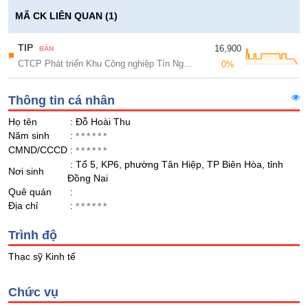
Giá
GIỚI
tích
MÃ CK LIÊN QUAN (1)
Đặt
Biểu
lệnh
đồ
TIP
16,900
BÁN
ĐÔNG
■
Nước
tài
CTCP Phát triển Khu Công nghiệp Tín Nghĩa
DƯƠNG
0%
ngoài
chính
Tự
Thông tin cá nhân
doanh
TÀI
Họ tên
: Đỗ Hoài Thu
CHÍNH
Ảnh
Năm sinh
:
******
CÁ
hưởng
CMND/CCCD
:
******
NHÂN
chỉ
: Tổ 5, KP6, phường Tân Hiệp, TP Biên Hòa, tỉnh
Nơi sinh
số
Đồng Nai
Quê quán
:
Biến
PHÂN
Địa chỉ
:
******
động
TÍCH
cổ
Trình độ
VIETSTOCKFINANCE
phiếu
Thạc sỹ Kinh tế
Giao
dịch
Chức vụ
nội
VĨ
bộ
MÔ