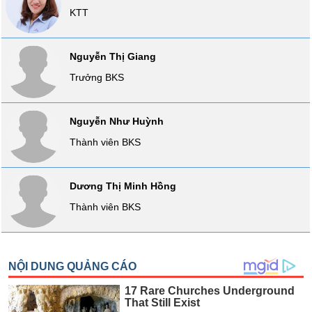
SÓC
KTT
SỨC
KHỎE
Nguyễn Thị Giang
Trưởng BKS
TÀI
Nguyễn Như Huỳnh
CHÍNH
Thành viên BKS
Dương Thị Minh Hồng
CÔNG
Thành viên BKS
NGHỆ
THÔNG
TIN
DỊCH