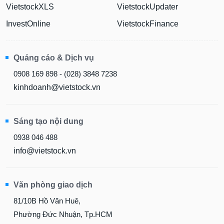
VietstockXLS
VietstockUpdater
Sách
InvestOnline
VietstockFinance
tài
chính
Quảng cáo & Dịch vụ
0908 169 898 - (028) 3848 7238
Công
kinhdoanh@vietstock.vn
cụ
đầu
tư
Sáng tạo nội dung
0938 046 488
info@vietstock.vn
Truyền
thông
tài
Văn phòng giao dịch
chính
81/10B Hồ Văn Huê,
Phường Đức Nhuận, Tp.HCM