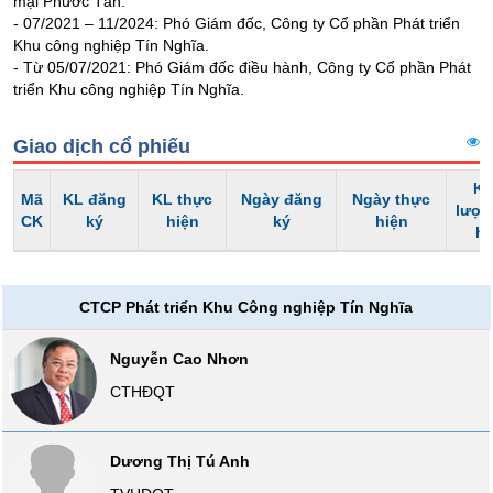
mại Phước Tân.
Tổng
VS-
- 07/2021 – 11/2024: Phó Giám đốc, Công ty Cổ phần Phát triển
quan
SECTOR
Khu công nghiệp Tín Nghĩa.
Giao
- Từ 05/07/2021: Phó Giám đốc điều hành, Công ty Cổ phần Phát
dịch
triển Khu công nghiệp Tín Nghĩa.
Tài
chính
Giao dịch cổ phiếu
NĂNG
Phân
Kh
LƯỢNG
Mã
tích
KL đăng
KL thực
Ngày đăng
Ngày thực
lượn
CK
ký
hiện
ký
hiện
kỹ
h
thuật
Hồ
NGUYÊN
sơ
CTCP Phát triển Khu Công nghiệp Tín Nghĩa
VẬT
doanh
nghiệp
LIỆU
Nguyễn Cao Nhơn
Tin
CTHĐQT
tức
sự
kiện
CÔNG
Dương Thị Tú Anh
NGHIỆP
Tài