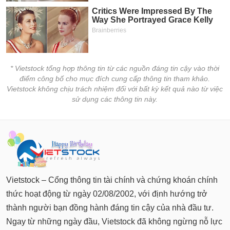
Tất cả
Cổ phiếu
Chỉ số
Chứng chỉ quỹ
Chứng q
Lãnh
đạo
(-)
* Vietstock tổng hợp thông tin từ các nguồn đáng tin cậy vào thời
điểm công bố cho mục đích cung cấp thông tin tham khảo.
Tất cả
Người nội bộ
Người liên quan
Cổ đông lớn
Vietstock không chịu trách nhiệm đối với bất kỳ kết quả nào từ việc
sử dụng các thông tin này.
Tin
tức
(-)
Bài
viết
của
Vietstock – Cổng thông tin tài chính và chứng khoán chính
tác
thức hoạt động từ ngày 02/08/2002, với định hướng trở
giả
(-)
thành người bạn đồng hành đáng tin cậy của nhà đầu tư.
Ngay từ những ngày đầu, Vietstock đã không ngừng nỗ lực