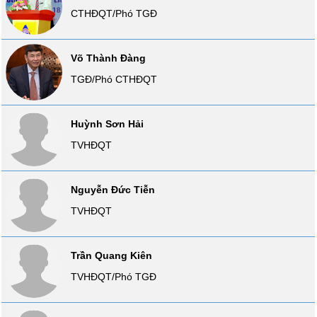
SÓC
CTHĐQT/Phó TGĐ
SỨC
KHỎE
Võ Thành Đàng
TGĐ/Phó CTHĐQT
TÀI
Huỳnh Sơn Hải
CHÍNH
TVHĐQT
Nguyễn Đức Tiễn
CÔNG
TVHĐQT
NGHỆ
THÔNG
TIN
Trần Quang Kiên
TVHĐQT/Phó TGĐ
DỊCH