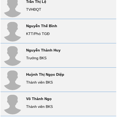
Trần Thị Lệ
VỤ
TVHĐQT
TRUYỀN
THÔNG
Nguyễn Thế Bình
KTT/Phó TGĐ
TIỆN
ÍCH
Nguyễn Thành Huy
Trưởng BKS
BẤT
Huỳnh Thị Ngọc Diệp
ĐỘNG
Thành viên BKS
SẢN
Mã
Võ Thành Ngọ
chứng
Thành viên BKS
khoán
(-)