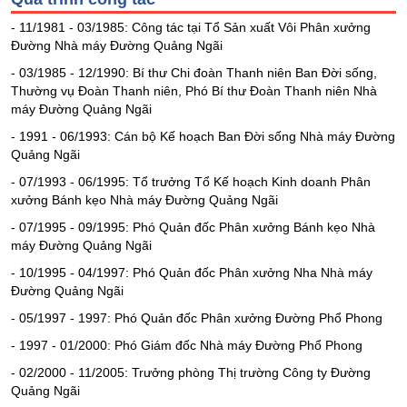
Tổng
VS-
quan
- 11/1981 - 03/1985: Công tác tại Tổ Sản xuất Vôi Phân xưởng
SECTOR
Đường Nhà máy Đường Quảng Ngãi
Giao
dịch
- 03/1985 - 12/1990: Bí thư Chi đoàn Thanh niên Ban Đời sống,
Thường vụ Đoàn Thanh niên, Phó Bí thư Đoàn Thanh niên Nhà
Tài
máy Đường Quảng Ngãi
chính
- 1991 - 06/1993: Cán bộ Kế hoạch Ban Đời sống Nhà máy Đường
NĂNG
Phân
Quảng Ngãi
LƯỢNG
tích
- 07/1993 - 06/1995: Tổ trưởng Tổ Kế hoạch Kinh doanh Phân
kỹ
xưởng Bánh kẹo Nhà máy Đường Quảng Ngãi
thuật
- 07/1995 - 09/1995: Phó Quản đốc Phân xưởng Bánh kẹo Nhà
Hồ
máy Đường Quảng Ngãi
NGUYÊN
sơ
VẬT
doanh
- 10/1995 - 04/1997: Phó Quản đốc Phân xưởng Nha Nhà máy
nghiệp
LIỆU
Đường Quảng Ngãi
- 05/1997 - 1997: Phó Quản đốc Phân xưởng Đường Phổ Phong
Tin
tức
- 1997 - 01/2000: Phó Giám đốc Nhà máy Đường Phổ Phong
sự
- 02/2000 - 11/2005: Trưởng phòng Thị trường Công ty Đường
kiện
CÔNG
Quảng Ngãi
NGHIỆP
Tài