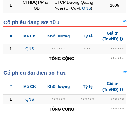
CTHĐQT/Phó
CTCP Đường Quảng
1
2005
TGĐ
Ngãi (UPCoM:
QNS
)
Trạng
thái
NGÀNH
Cổ phiếu đang sở hữu
cổ
phiếu
Giá trị
#
Mã CK
Khối lượng
Tỷ lệ
(Tr.VND)
Quy
mô
DOANH
1
QNS
******
***
******
thị
NGHIỆP
trường
TỔNG CỘNG
******
Niêm
Cổ phiếu đại diện sở hữu
yết
CỔ
PHIẾU
Niêm
Giá trị
#
Mã CK
Khối lượng
Tỷ lệ
yết
(Tr.VND)
mới
1
QNS
******
******
******
PHÁI
Niêm
SINH
TỔNG CỘNG
******
yết
bổ
sung
TRÁI