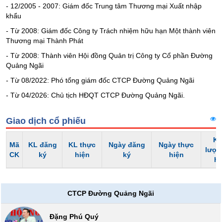
- 12/2005 - 2007: Giám đốc Trung tâm Thương mại Xuất nhập
liệu
khẩu
Tâm
- Từ 2008: Giám đốc Công ty Trách nhiệm hữu hạn Một thành viên
lý
Thương mại Thành Phát
TIÊU
thị
- Từ 2008: Thành viên Hội đồng Quản trị Công ty Cổ phần Đường
DÙNG
trường
Quảng Ngãi
KHÔNG
THIẾT
- Từ 08/2022: Phó tổng giám đốc CTCP Đường Quảng Ngãi
YẾU
- Từ 04/2026: Chủ tịch HĐQT CTCP Đường Quảng Ngãi.
Giao dịch cổ phiếu
TIÊU
Kh
Mã
KL đăng
KL thực
Ngày đăng
Ngày thực
DÙNG
lượn
CK
ký
hiện
ký
hiện
THIẾT
h
YẾU
CTCP Đường Quảng Ngãi
Đặng Phú Quý
CHĂM