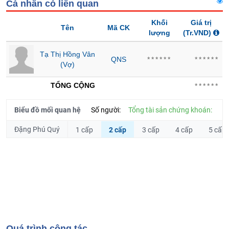
Hủy
Cá nhân có liên quan
PHIẾU
niêm
Khối
Giá trị
yết
Tên
Mã CK
lượng
(Tr.VND)
Theo
CÔNG
dõi
Tạ Thị Hồng Vân
QNS
******
******
CỤ
đặc
(Vợ)
ĐẦU
biệt
TƯ
TỔNG CỘNG
******
Không
được
ký
Biểu đồ mối quan hệ
Số người:
Tổng tài sản chứng khoán:
XUẤT
quỹ
DỮ
Đặng Phú Quý
1 cấp
2 cấp
3 cấp
4 cấp
5 cấp
Danh
LIỆU
mục
ETF
TIN
Cổ
MỚI
phiếu
chi
Ngành
tiết
(-)
Quá trình công tác