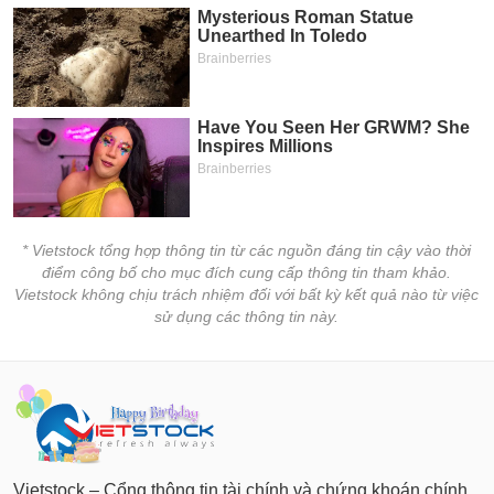
Báo
cáo
phân
tích
(-)
Thuật
ngữ
(-)
* Vietstock tổng hợp thông tin từ các nguồn đáng tin cậy vào thời
điểm công bố cho mục đích cung cấp thông tin tham khảo.
Dịch
Vietstock không chịu trách nhiệm đối với bất kỳ kết quả nào từ việc
vụ
sử dụng các thông tin này.
(-)
Đào
tạo
Vietstock – Cổng thông tin tài chính và chứng khoán chính