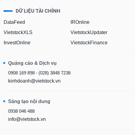
Dữ
DỮ LIỆU TÀI CHÍNH
liệu
tài
DataFeed
IROnline
chính
VietstockXLS
VietstockUpdater
InvestOnline
VietstockFinance
Quảng cáo & Dịch vụ
0908 169 898 - (028) 3848 7238
kinhdoanh@vietstock.vn
Sáng tạo nội dung
0938 046 488
info@vietstock.vn