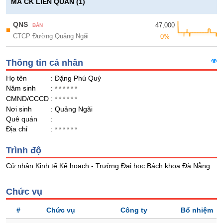
Giá
GIỚI
MÃ CK LIÊN QUAN (1)
tích
Đặt
Biểu
QNS
47,000
lệnh
BÁN
■
đồ
CTCP Đường Quảng Ngãi
ĐÔNG
0%
Nước
tài
DƯƠNG
ngoài
chính
Thông tin cá nhân
Tự
Họ tên
: Đặng Phú Quý
doanh
TÀI
Năm sinh
:
******
CHÍNH
Ảnh
CMND/CCCD
:
******
CÁ
hưởng
Nơi sinh
: Quảng Ngãi
NHÂN
chỉ
Quê quán
:
số
Địa chỉ
:
******
Biến
PHÂN
Trình độ
động
TÍCH
cổ
Cử nhân Kinh tế Kế hoạch - Trường Đại học Bách khoa Đà Nẵng
VIETSTOCKFINANCE
phiếu
Giao
Chức vụ
dịch
#
Chức vụ
Công ty
Bổ nhiệm
nội
VĨ
bộ
MÔ