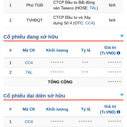
CTCP Đầu tư Bất động
1
Phó TGĐ
N/A
sản Taseco (HOSE:
TAL
)
Trạng
thái
CTCP Đầu tư và Xây
NGÀNH
2
TVHĐQT
N/A
cổ
dựng Số 4 (OTC:
CC4
)
phiếu
Cổ phiếu đang sở hữu
Quy
mô
DOANH
Giá trị
thị
#
Mã CK
Khối lượng
Tỷ lệ
NGHIỆP
(Tr.VND)
trường
1
CC4
******
***
******
Niêm
yết
CỔ
2
TAL
******
***
******
PHIẾU
Niêm
TỔNG CỘNG
******
yết
mới
Cổ phiếu đại diện sở hữu
PHÁI
Niêm
SINH
Giá trị
yết
#
Mã CK
Khối lượng
Tỷ lệ
(Tr.VND)
bổ
sung
1
CC4
******
******
******
TRÁI