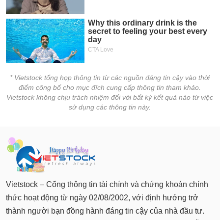
Báo
cáo
phân
tích
(-)
Thuật
* Vietstock tổng hợp thông tin từ các nguồn đáng tin cậy vào thời
ngữ
điểm công bố cho mục đích cung cấp thông tin tham khảo.
(-)
Vietstock không chịu trách nhiệm đối với bất kỳ kết quả nào từ việc
sử dụng các thông tin này.
Dịch
vụ
(-)
Đào
Vietstock – Cổng thông tin tài chính và chứng khoán chính
tạo
thức hoạt động từ ngày 02/08/2002, với định hướng trở
thành người bạn đồng hành đáng tin cậy của nhà đầu tư.