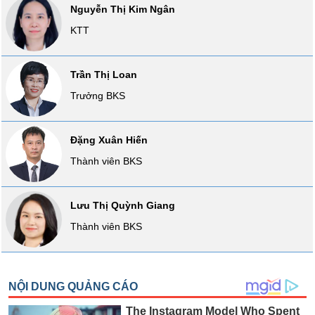
Nguyễn Thị Kim Ngân
VỤ
TRUYỀN
KTT
THÔNG
Trần Thị Loan
Trưởng BKS
TIỆN
ÍCH
Đặng Xuân Hiến
Thành viên BKS
BẤT
Lưu Thị Quỳnh Giang
ĐỘNG
Thành viên BKS
SẢN
Mã
chứng
khoán
(-)