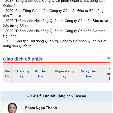
Tổng
- 2017: Tổng Giám đốc, Công ty Cổ phần Quản lý Bất động sản
VS-
Quốc tế.
quan
SECTOR
- 2020: Phó Tổng Giám đốc, Công ty Cổ phần Đầu tư Bất động
Giao
sản Taseco.
dịch
- 2020: Thành viên Hội đồng Quản trị, Công ty Cổ phần Đầu tư và
Xây dựng Số 4.
Tài
- 2020: Thành viên Hội đồng Quản trị, Công ty Cổ phần Alarcate
chính
Hạ Long.
NĂNG
Phân
- 2022: Chủ tịch Hội đồng Quản trị, Công ty Cổ phần Quản lý Bất
LƯỢNG
tích
động sản Quốc tế.
kỹ
thuật
Giao dịch cổ phiếu
Hồ
Kh
NGUYÊN
sơ
Mã
KL đăng
KL thực
Ngày đăng
Ngày thực
lượn
VẬT
doanh
CK
ký
hiện
ký
hiện
h
nghiệp
LIỆU
Tin
tức
CTCP Đầu tư Bất động sản Taseco
sự
kiện
CÔNG
Phạm Ngọc Thanh
NGHIỆP
Tài