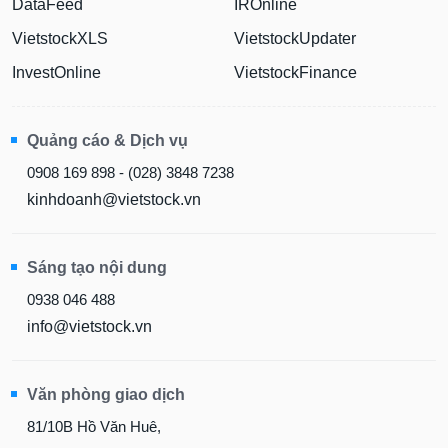
DataFeed
IROnline
Dữ
VietstockXLS
VietstockUpdater
liệu
tài
InvestOnline
VietstockFinance
chính
Quảng cáo & Dịch vụ
0908 169 898 - (028) 3848 7238
kinhdoanh@vietstock.vn
Sáng tạo nội dung
0938 046 488
info@vietstock.vn
Văn phòng giao dịch
81/10B Hồ Văn Huê,