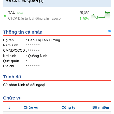
Giá
GIỚI
MÃ CK LIÊN QUAN (1)
tích
Đặt
Biểu
TAL
25,350
lệnh
MUA
▲
đồ
CTCP Đầu tư Bất động sản Taseco
ĐÔNG
1.20%
Nước
tài
DƯƠNG
ngoài
chính
Thông tin cá nhân
Tự
Họ tên
: Cao Thị Lan Hương
doanh
TÀI
Năm sinh
:
******
CHÍNH
Ảnh
CMND/CCCD
:
******
CÁ
hưởng
Nơi sinh
: Quảng Ninh
NHÂN
chỉ
Quê quán
:
số
Địa chỉ
:
******
Biến
PHÂN
Trình độ
động
TÍCH
cổ
Cử nhân Kinh tế đối ngoại
VIETSTOCKFINANCE
phiếu
Giao
Chức vụ
dịch
#
Chức vụ
Công ty
Bổ nhiệm
nội
VĨ
bộ
MÔ