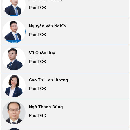
SÓC
Phó TGĐ
SỨC
KHỎE
Nguyễn Văn Nghĩa
Phó TGĐ
TÀI
CHÍNH
Vũ Quốc Huy
Phó TGĐ
Cao Thị Lan Hương
CÔNG
NGHỆ
Phó TGĐ
THÔNG
TIN
Ngô Thanh Dũng
Phó TGĐ
DỊCH