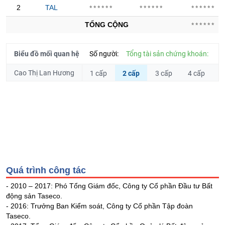
Hủy
PHIẾU
2
TAL
******
******
******
niêm
yết
TỔNG CỘNG
******
Theo
CÔNG
dõi
Biểu đồ mối quan hệ
Số người:
Tổng tài sản chứng khoán:
CỤ
đặc
ĐẦU
biệt
Cao Thị Lan Hương
1 cấp
2 cấp
3 cấp
4 cấp
5
TƯ
Không
được
ký
XUẤT
quỹ
DỮ
Danh
LIỆU
mục
ETF
Quá trình công tác
TIN
Cổ
MỚI
phiếu
- 2010 – 2017: Phó Tổng Giám đốc, Công ty Cổ phần Đầu tư Bất
động sản Taseco.
chi
Ngành
- 2016: Trưởng Ban Kiểm soát, Công ty Cổ phần Tập đoàn
tiết
(-)
Taseco.