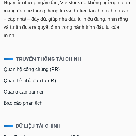
Ngay từ những ngày đầu, Vietstock đã không ngừng nỗ lực
Sách
mang đến hệ thống thông tin và dữ liệu tài chính chính xác
tài
– cập nhật – đầy đủ, giúp nhà đầu tư hiểu đúng, nhìn rộng
chính
và tự tin đưa ra quyết định trong hành trình đầu tư của
mình.
Công
cụ
TRUYỀN THÔNG TÀI CHÍNH
đầu
tư
Quan hệ công chúng (PR)
Quan hệ nhà đầu tư (IR)
Quảng cáo banner
Truyền
Báo cáo phân tích
thông
tài
chính
DỮ LIỆU TÀI CHÍNH