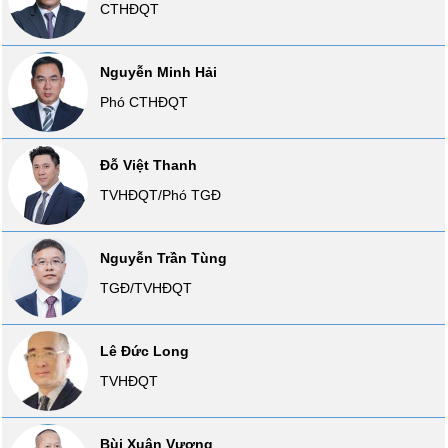
CTHĐQT
liệu
Tâm
Nguyễn Minh Hải
lý
TIÊU
thị
Phó CTHĐQT
DÙNG
trường
KHÔNG
THIẾT
Đỗ Việt Thanh
YẾU
TVHĐQT/Phó TGĐ
Nguyễn Trần Tùng
TIÊU
TGĐ/TVHĐQT
DÙNG
THIẾT
YẾU
Lê Đức Long
TVHĐQT
CHĂM
Bùi Xuân Vượng