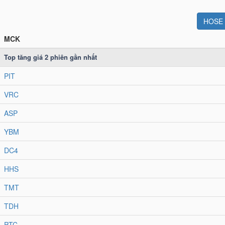
HOSE
MCK
Top tăng giá
2
phiên gần nhất
PIT
VRC
ASP
YBM
DC4
HHS
TMT
TDH
PTC