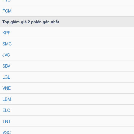
FCM
Top giảm giá
2
phiên gần nhất
KPF
SMC
JVC
SBV
LGL
VNE
LBM
ELC
TNT
VSC