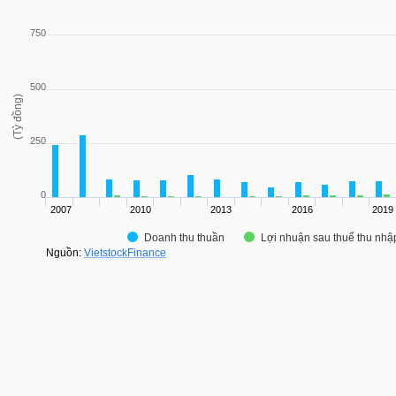
750
500
(Tỷ đồng)
250
0
2007
2010
2013
2016
2019
Doanh thu thuần
Lợi nhuận sau thuế thu nh
Nguồn:
VietstockFinance