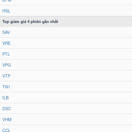
HSL
Top giảm giá
4
phiên gần nhất
SAV
VRE
PTL
VPG
VTP
TN1
ILB
DSC
VHM
CCL