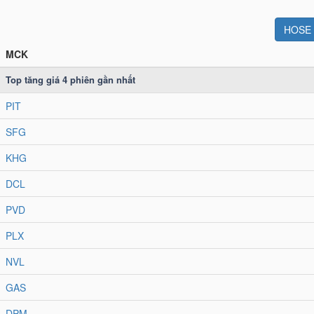
HOSE
MCK
Top tăng giá
4
phiên gần nhất
PIT
SFG
KHG
DCL
PVD
PLX
NVL
GAS
DPM