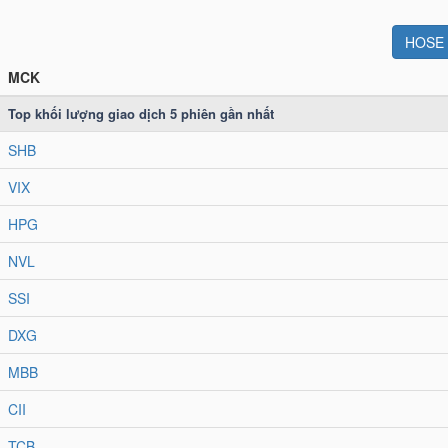
HOSE
MCK
Top khối lượng giao dịch
5
phiên gần nhất
SHB
VIX
HPG
NVL
SSI
DXG
MBB
CII
TCB