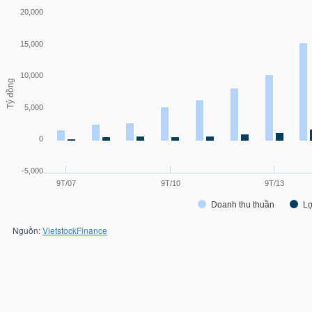
20,000
15,000
10,000
Tỷ đồng
5,000
0
-5,000
9T/07
9T/10
9T/13
Doanh thu thuần
Lợ
Nguồn:
VietstockFinance