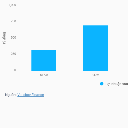
1,000
750
Tỷ đồng
500
250
0
6T/20
6T/21
Lợi nhuận sau
Nguồn:
VietstockFinance