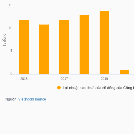
15
10
Tỷ đồng
5
0
2015
2017
2019
Lợi nhuận sau thuế của cổ đông của Công 
Nguồn:
VietstockFinance