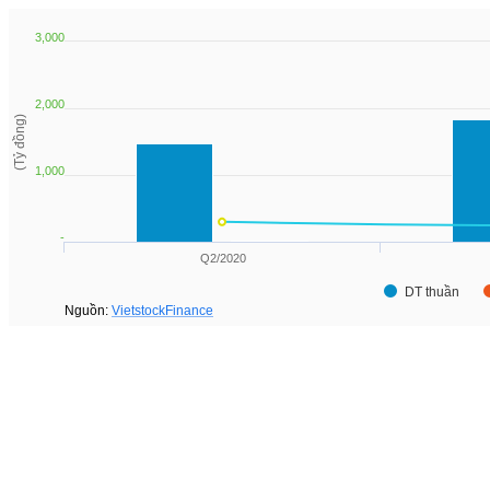
3,000
2,000
(Tỷ đồng)
1,000
-
Q2/2020
DT thuần
Nguồn:
VietstockFinance