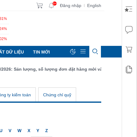
9+
Đăng nhập
English
|
.31%
.24%
.02%
ẤT DỮ LIỆU
TIN MỚI
26: Sản lượng, số lượng đơn đặt hàng mới và xuất khẩu đều tăng
ng ty kiểm toán
Chứng chỉ quỹ
U
V
W
X
Y
Z