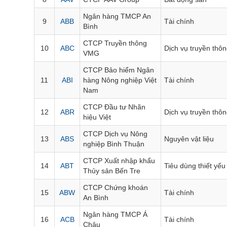
TÀI CHÍNH
Ngân hàng TMCP An
9
ABB
Tài chính
CÔNG NGHỆ THÔNG TIN
Bình
DỊCH VỤ TRUYỀN THÔNG
CTCP Truyền thông
10
ABC
Dịch vụ truyền thô
VMG
TIỆN ÍCH
CTCP Bảo hiểm Ngân
11
ABI
hàng Nông nghiệp Việt
Tài chính
BẤT ĐỘNG SẢN
Nam
CTCP Đầu tư Nhãn
Mã chứng khoán
(-)
12
ABR
Dịch vụ truyền thô
hiệu Việt
Tất cả
Cổ phiếu
Chỉ số
Chứng chỉ quỹ
Chứng quy
CTCP Dịch vụ Nông
13
ABS
Nguyên vật liệu
nghiệp Bình Thuận
Lãnh đạo
(-)
CTCP Xuất nhập khẩu
14
ABT
Tiêu dùng thiết yếu
Thủy sản Bến Tre
Tất cả
Người nội bộ
Người liên quan
Cổ đông lớn
CTCP Chứng khoán
15
ABW
Tài chính
An Bình
Tin tức
(-)
Ngân hàng TMCP Á
16
ACB
Tài chính
Châu