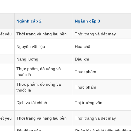
CÔNG CỤ ĐẦU TƯ
XUẤT DỮ LIỆU
Ngành cấp 2
Ngành cấp 3
TIN MỚI
iết yếu
Thời trang và hàng lâu bền
Thời trang và dệt may
Nguyên vật liệu
Hóa chất
Năng lượng
Dầu khí
Thực phẩm, đồ uống và
Thực phẩm
thuốc lá
Thực phẩm, đồ uống và
Thực phẩm
thuốc lá
Dịch vụ tài chính
Thị trường vốn
iết yếu
Thời trang và hàng lâu bền
Thời trang và dệt may
Bất động sản
Quản lý và phát triển bất độn