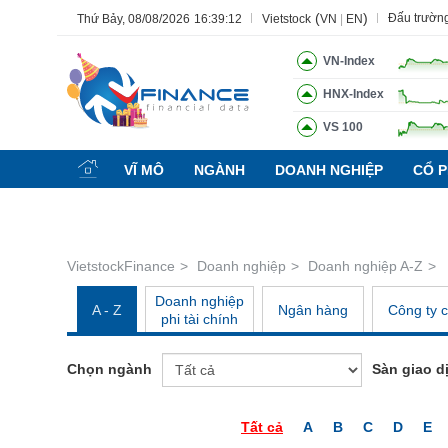
(
)
Đấu trườn
Thứ Bảy, 08/08/2026
16:39:12
Vietstock
VN
|
EN
VN-Index
HNX-Index
VS 100
Tất cả
Tính năng
Ngành
Mã chứng khoán
Lãnh đạ
VĨ MÔ
NGÀNH
DOANH NGHIỆP
CỔ P
Tính năng
(-)
VIETSTOCK
VietstockFinance
Doanh nghiệp
Doanh nghiệp A-Z
CHỨNG KHOÁN
Doanh nghiệp
DOANH NGHIỆP
A - Z
Ngân hàng
Công ty 
phi tài chính
BẤT ĐỘNG SẢN
TÀI CHÍNH
Chọn ngành
Sàn giao d
HÀNG HÓA
KINH TẾ
Tất cả
A
B
C
D
E