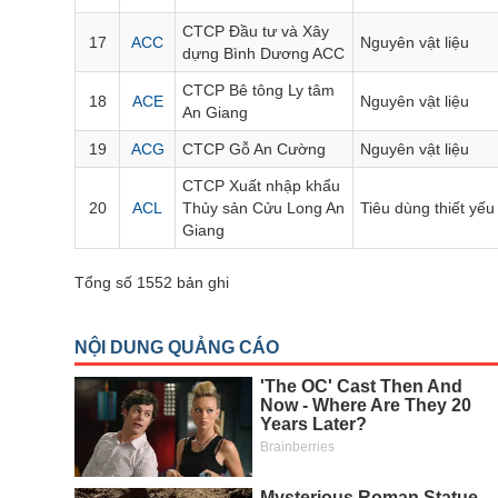
Bài viết của tác giả
(-)
CTCP Đầu tư và Xây
17
ACC
Nguyên vật liệu
dựng Bình Dương ACC
Báo cáo phân tích
(-)
CTCP Bê tông Ly tâm
18
ACE
Nguyên vật liệu
An Giang
19
ACG
CTCP Gỗ An Cường
Nguyên vật liệu
Thuật ngữ
(-)
CTCP Xuất nhập khẩu
20
ACL
Thủy sản Cửu Long An
Tiêu dùng thiết yếu
Dịch vụ
(-)
Giang
Đào tạo
Tổng số 1552 bản ghi
Sách tài chính
Công cụ đầu tư
Truyền thông tài chính
Dữ liệu tài chính