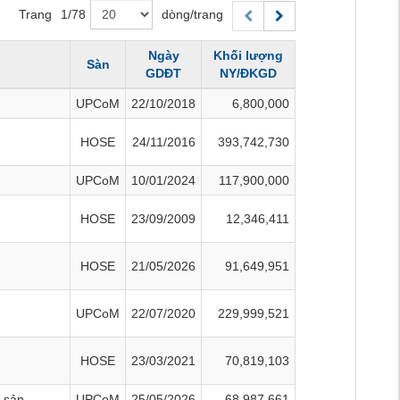
Trang
1
/
78
dòng/trang
Ngày
Khối lượng
Sàn
GDĐT
NY/ĐKGD
UPCoM
22/10/2018
6,800,000
HOSE
24/11/2016
393,742,730
UPCoM
10/01/2024
117,900,000
HOSE
23/09/2009
12,346,411
HOSE
21/05/2026
91,649,951
UPCoM
22/07/2020
229,999,521
HOSE
23/03/2021
70,819,103
g sản
UPCoM
25/05/2026
68,987,661