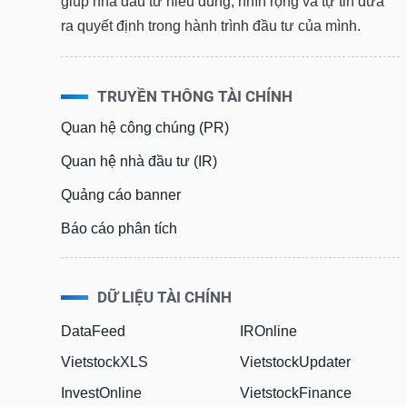
giúp nhà đầu tư hiểu đúng, nhìn rộng và tự tin đưa
ra quyết định trong hành trình đầu tư của mình.
TRUYỀN THÔNG TÀI CHÍNH
Quan hệ công chúng (PR)
Quan hệ nhà đầu tư (IR)
Quảng cáo banner
Báo cáo phân tích
DỮ LIỆU TÀI CHÍNH
DataFeed
IROnline
VietstockXLS
VietstockUpdater
InvestOnline
VietstockFinance