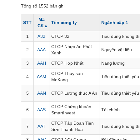
THẾ GIỚI
Tổng số 1552 bản ghi
ĐÔNG DƯƠNG
Mã
TÀI CHÍNH CÁ NHÂN
STT
Tên công ty
Ngành cấp 1
CK
▲
PHÂN TÍCH
1
A32
CTCP 32
Tiêu dùng không th
CTCP Nhựa An Phát
Ngành
(-)
2
AAA
Nguyên vật liệu
Xanh
VS-SECTOR
3
AAH
CTCP Hợp Nhất
Năng lượng
NĂNG LƯỢNG
CTCP Thủy sản
4
AAM
Tiêu dùng thiết yếu
MeKong
NGUYÊN VẬT LIỆU
CÔNG NGHIỆP
5
AAN
CTCP Lương thực A An
Tiêu dùng thiết yếu
TIÊU DÙNG KHÔNG THIẾT YẾU
CTCP Chứng khoán
6
AAS
Tài chính
SmartInvest
TIÊU DÙNG THIẾT YẾU
CTCP Tập Đoàn Tiên
7
AAT
Tiêu dùng không th
CHĂM SÓC SỨC KHỎE
Sơn Thanh Hóa
8
AAV
CTCP AAV Group
Bất động sản