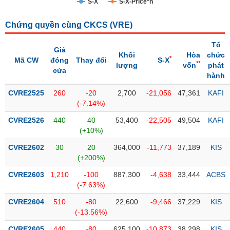
S-X
S-X-Price*n
Trạng
Chứng quyền cùng CKCS (
VRE
)
thái
NGÀNH
cổ
Tổ
phiếu
Giá
Khối
Hòa
chức
*
Mã CW
đóng
Thay đổi
S-X
**
lượng
vốn
phát
Quy
cửa
hành
DOANH
mô
NGHIỆP
thị
CVRE2525
260
-20
2,700
-21,056
47,361
KAFI
trường
(-7.14%)
Niêm
CVRE2526
440
40
53,400
-22,505
49,504
KAFI
CỔ
yết
(+10%)
PHIẾU
Niêm
CVRE2602
30
20
364,000
-11,773
37,189
KIS
yết
(+200%)
mới
PHÁI
CVRE2603
1,210
-100
887,300
-4,638
33,444
ACBS
Niêm
SINH
(-7.63%)
yết
CVRE2604
510
-80
22,600
-9,466
37,229
KIS
bổ
(-13.56%)
sung
TRÁI
CVRE2605
440
-80
625,100
-10,873
38,298
KIS