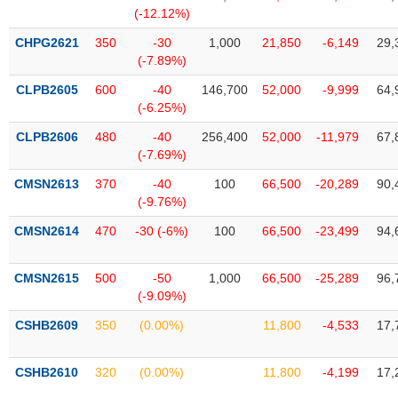
SÓC
(-12.12%)
SỨC
KHỎE
CHPG2621
350
-30
1,000
21,850
-6,149
29,
(-7.89%)
CLPB2605
600
-40
146,700
52,000
-9,999
64,
(-6.25%)
TÀI
CLPB2606
480
-40
256,400
52,000
-11,979
67,
CHÍNH
(-7.69%)
CMSN2613
370
-40
100
66,500
-20,289
90,
(-9.76%)
CMSN2614
470
-30 (-6%)
100
66,500
-23,499
94,
CÔNG
NGHỆ
THÔNG
CMSN2615
500
-50
1,000
66,500
-25,289
96,
(-9.09%)
TIN
CSHB2609
350
(0.00%)
11,800
-4,533
17,
CSHB2610
320
(0.00%)
11,800
-4,199
17,
DỊCH