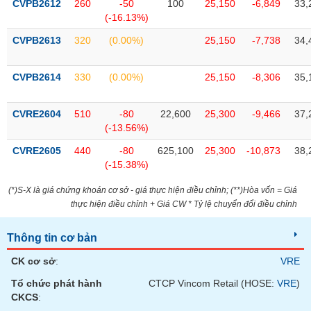
chính
CVPB2612
260
-50
100
25,150
-6,849
33,
(-16.13%)
CVPB2613
320
(0.00%)
25,150
-7,738
34,
Công
CVPB2614
330
(0.00%)
25,150
-8,306
35,
cụ
đầu
tư
CVRE2604
510
-80
22,600
25,300
-9,466
37,
(-13.56%)
CVRE2605
440
-80
625,100
25,300
-10,873
38,
(-15.38%)
Truyền
thông
(*)S-X là giá chứng khoán cơ sở - giá thực hiện điều chỉnh; (**)Hòa vốn = Giá
tài
thực hiện điều chỉnh + Giá CW * Tỷ lệ chuyển đổi điều chỉnh
chính
Thông tin cơ bản
CK cơ sở
:
VRE
Tổ chức phát hành
CTCP Vincom Retail (HOSE:
VRE
)
Dữ
CKCS
:
liệu