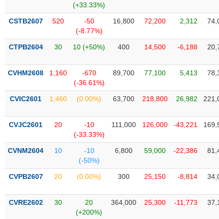
Tổng
VS-
(+33.33%)
quan
SECTOR
CSTB2607
520
-50
16,800
72,200
2,312
74,
Giao
(-8.77%)
dịch
CTPB2604
30
10 (+50%)
400
14,500
-6,188
20,
Tài
chính
NĂNG
CVHM2608
1,160
-670
89,700
77,100
5,413
78,
Phân
LƯỢNG
(-36.61%)
tích
kỹ
CVIC2601
1,460
(0.00%)
63,700
218,800
26,982
221,
thuật
CVJC2601
Hồ
20
-10
111,000
126,000
-43,221
169,
NGUYÊN
(-33.33%)
sơ
VẬT
doanh
CVNM2604
10
-10
6,800
59,000
-22,386
81,
LIỆU
nghiệp
(-50%)
Tin
CVPB2607
20
(0.00%)
300
25,150
-8,814
34,
tức
sự
CÔNG
kiện
CVRE2602
30
20
364,000
25,300
-11,773
37,
NGHIỆP
(+200%)
Tài