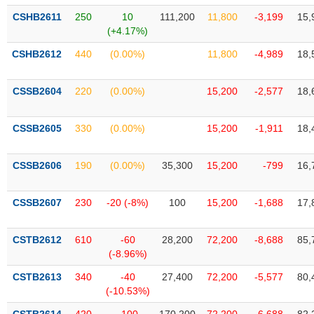
VỤ
CSHB2611
250
10
111,200
11,800
-3,199
15,
TRUYỀN
(+4.17%)
THÔNG
CSHB2612
440
(0.00%)
11,800
-4,989
18,
CSSB2604
220
(0.00%)
15,200
-2,577
18,
TIỆN
ÍCH
CSSB2605
330
(0.00%)
15,200
-1,911
18,
CSSB2606
190
(0.00%)
35,300
15,200
-799
16,
BẤT
CSSB2607
230
-20 (-8%)
100
15,200
-1,688
17,
ĐỘNG
SẢN
CSTB2612
610
-60
28,200
72,200
-8,688
85,
(-8.96%)
Mã
chứng
CSTB2613
340
-40
27,400
72,200
-5,577
80,
khoán
(-)
(-10.53%)