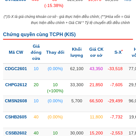
PHIẾU
Hủy
(-15.38%)
niêm
yết
(*)S-X là giá chứng khoán cơ sở - giá thực hiện điều chỉnh; (**)Hòa vốn = Giá
thực hiện điều chỉnh + Giá CW * Tỷ lệ chuyển đổi điều chỉnh
Theo
CÔNG
dõi
CỤ
Chứng quyền cùng TCPH (
KIS
)
đặc
ĐẦU
biệt
TƯ
Giá
Khối
Giá CK
*
Mã CW
đóng
Thay đổi
S-X
Không
lượng
cơ sở
v
cửa
được
ký
XUẤT
CDGC2601
10
(0.00%)
62,100
43,350
-33,518
77,
quỹ
DỮ
LIỆU
Danh
CHPG2612
20
10
33,300
21,850
-7,605
29,
mục
(+100%)
ETF
CMSN2608
10
(0.00%)
5,700
66,500
-29,499
96,
TIN
Cổ
MỚI
phiếu
CSHB2605
40
(0.00%)
11,800
-7,732
19,
chi
Ngành
tiết
(-)
CSSB2602
40
10
30,000
15,200
-2,553
17,