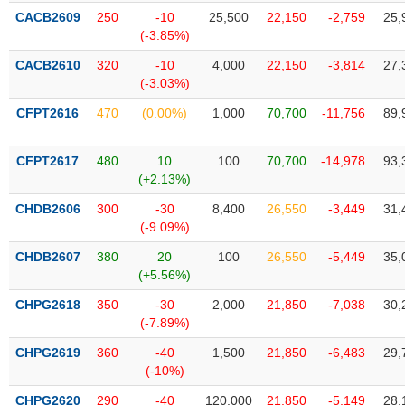
liệu
CACB2609
250
-10
25,500
22,150
-2,759
25,
(-3.85%)
Tâm
CACB2610
320
-10
4,000
22,150
-3,814
27,
lý
TIÊU
(-3.03%)
thị
DÙNG
trường
KHÔNG
CFPT2616
470
(0.00%)
1,000
70,700
-11,756
89,
THIẾT
YẾU
CFPT2617
480
10
100
70,700
-14,978
93,
(+2.13%)
CHDB2606
300
-30
8,400
26,550
-3,449
31,
(-9.09%)
TIÊU
CHDB2607
380
20
100
26,550
-5,449
35,
DÙNG
(+5.56%)
THIẾT
YẾU
CHPG2618
350
-30
2,000
21,850
-7,038
30,
(-7.89%)
CHPG2619
360
-40
1,500
21,850
-6,483
29,
(-10%)
CHĂM
CHPG2620
290
-40
120,000
21,850
-5,149
28,