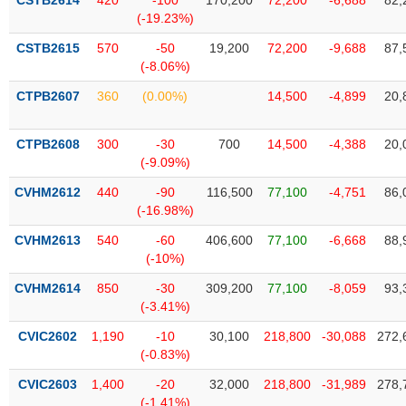
CSTB2614
420
-100
170,200
72,200
-6,688
82,
Tất cả
Cổ phiếu
Chỉ số
Chứng chỉ quỹ
Chứng q
(-19.23%)
CSTB2615
570
-50
19,200
72,200
-9,688
87,
Lãnh
(-8.06%)
đạo
(-)
CTPB2607
360
(0.00%)
14,500
-4,899
20,
Tất cả
Người nội bộ
Người liên quan
Cổ đông lớn
CTPB2608
300
-30
700
14,500
-4,388
20,
(-9.09%)
Tin
tức
CVHM2612
440
-90
116,500
77,100
-4,751
86,
(-)
(-16.98%)
CVHM2613
540
-60
406,600
77,100
-6,668
88,
Bài
(-10%)
viết
của
CVHM2614
850
-30
309,200
77,100
-8,059
93,
tác
(-3.41%)
giả
(-)
CVIC2602
1,190
-10
30,100
218,800
-30,088
272,
(-0.83%)
Báo
CVIC2603
1,400
-20
32,000
218,800
-31,989
278,
cáo
(-1.41%)