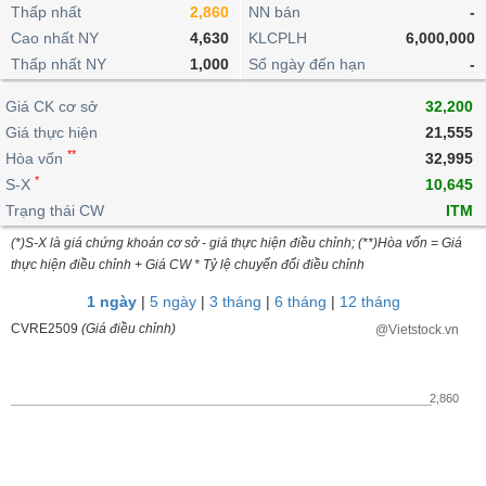
khoản
lai
Thấp nhất
2,860
NN bán
-
dịch
lỗ
Phân
Vĩ
Thống
Định
Cao nhất NY
4,630
KLCPLH
6,000,000
tích
mô
BẤT
Chứng
IR
Giao
kê
Chứng
giá
Thấp nhất NY
kỹ
1,000
Số ngày đến hạn
-
ĐỘNG
quyền
Awards
dịch
giao
quyền
thuật
SẢN
Nước
nội
dịch
Trái
Giá CK cơ sở
32,200
ngoài
Tổng
bộ
Bảng
phiếu
Giá thực hiện
21,555
Tin
quan
giá
Đào
doanh
Tự
**
Niên
tức
Hòa vốn
32,995
TÀI
trực
tạo
nghiệp
doanh
Thống
giám
*
S-X
10,645
CHÍNH
tuyến
kê
Top
Trạng thái CW
ITM
Tài
giao
Bộ
cổ
liệu
(*)S-X là giá chứng khoán cơ sở - giá thực hiện điều chỉnh; (**)Hòa vốn = Giá
dịch
Dịch
lọc
phiếu
cổ
HÀNG
thực hiện điều chỉnh + Giá CW * Tỷ lệ chuyển đổi điều chỉnh
vụ
cổ
Định
đông
HÓA
Bản
phiếu
1 ngày
|
5 ngày
|
3 tháng
|
6 tháng
|
12 tháng
giá
đồ
So
CVRE2509
(Giá điều chỉnh)
@Vietstock.vn
ngành
sánh
KINH
cổ
Thống
TẾ
phiếu
kê
2,860
giao
Báo
dịch
cáo
THẾ
phân
GIỚI