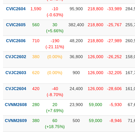
phân
tích
CVIC2604
1,590
-10
95,900
218,800
-33,989
284,
(-)
(-0.63%)
CVIC2605
560
30
382,400
218,800
-25,767
255,
(+5.66%)
Thuật
ngữ
(-)
CVIC2606
710
-190
48,200
218,800
-27,989
260,
(-21.11%)
CVJC2602
380
(0.00%)
36,800
126,000
-26,252
158,
Dịch
vụ
(-)
CVJC2603
620
(0.00%)
900
126,000
-32,205
167,
CVJC2604
420
-40
24,400
126,000
-28,606
161,
Đào
(-8.70%)
tạo
CVNM2608
280
20
23,900
59,000
-5,930
67,
(+7.69%)
CVNM2609
380
60
500
59,000
-8,946
71,
Sách
(+18.75%)
tài