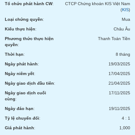
tài
Tổ chức phát hành CW
:
CTCP Chứng khoán KIS Việt Nam
chính
(
KIS
)
Loại chứng quyền
:
Mua
Kiểu thực hiện
:
Châu Âu
Phương thức thực hiện
Thanh Toán Tiền
quyền
:
Thời hạn
:
8 tháng
Ngày phát hành
:
19/03/2025
Ngày niêm yết
:
17/04/2025
Ngày giao dịch đầu tiên
:
21/04/2025
Ngày giao dịch cuối
17/11/2025
cùng
:
Ngày đáo hạn
:
19/11/2025
Tỷ lệ chuyển đổi
:
4 : 1
Giá phát hành
:
1,000