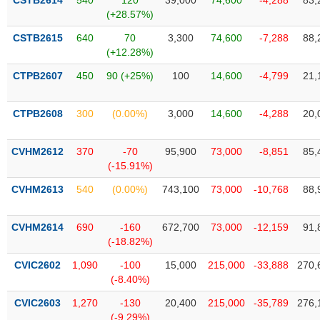
CSTB2614
540
120
39,000
74,600
-4,288
83,
Tất cả
Cổ phiếu
Chỉ số
Chứng chỉ quỹ
Chứng q
(+28.57%)
CSTB2615
640
70
3,300
74,600
-7,288
88,
Lãnh
(+12.28%)
đạo
(-)
CTPB2607
450
90 (+25%)
100
14,600
-4,799
21,
Tất cả
Người nội bộ
Người liên quan
Cổ đông lớn
CTPB2608
300
(0.00%)
3,000
14,600
-4,288
20,
Tin
tức
CVHM2612
370
-70
95,900
73,000
-8,851
85,
(-)
(-15.91%)
CVHM2613
540
(0.00%)
743,100
73,000
-10,768
88,
Bài
viết
của
CVHM2614
690
-160
672,700
73,000
-12,159
91,
tác
(-18.82%)
giả
(-)
CVIC2602
1,090
-100
15,000
215,000
-33,888
270,
(-8.40%)
Báo
CVIC2603
1,270
-130
20,400
215,000
-35,789
276,
cáo
(-9.29%)