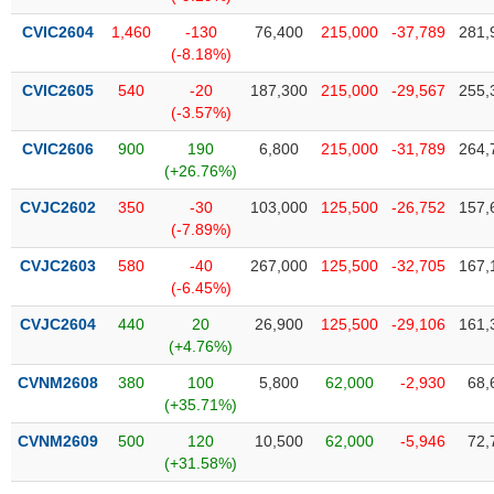
phân
tích
CVIC2604
1,460
-130
76,400
215,000
-37,789
281,
(-)
(-8.18%)
CVIC2605
540
-20
187,300
215,000
-29,567
255,
(-3.57%)
Thuật
ngữ
(-)
CVIC2606
900
190
6,800
215,000
-31,789
264,
(+26.76%)
CVJC2602
350
-30
103,000
125,500
-26,752
157,
Dịch
(-7.89%)
vụ
(-)
CVJC2603
580
-40
267,000
125,500
-32,705
167,
(-6.45%)
CVJC2604
440
20
26,900
125,500
-29,106
161,
Đào
(+4.76%)
tạo
CVNM2608
380
100
5,800
62,000
-2,930
68,
(+35.71%)
CVNM2609
500
120
10,500
62,000
-5,946
72,
Sách
(+31.58%)
tài