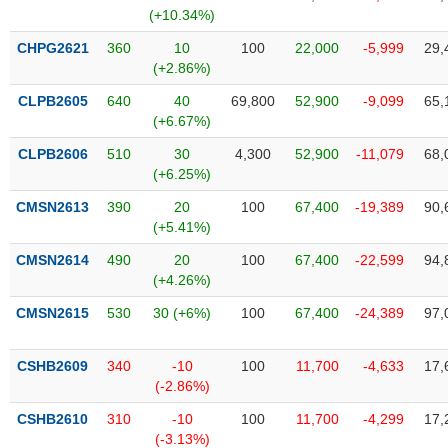
SÓC
(+10.34%)
SỨC
KHỎE
CHPG2621
360
10
100
22,000
-5,999
29,
(+2.86%)
CLPB2605
640
40
69,800
52,900
-9,099
65,
(+6.67%)
TÀI
CLPB2606
510
30
4,300
52,900
-11,079
68,
CHÍNH
(+6.25%)
CMSN2613
390
20
100
67,400
-19,389
90,
(+5.41%)
CMSN2614
490
20
100
67,400
-22,599
94,
CÔNG
(+4.26%)
NGHỆ
THÔNG
CMSN2615
530
30 (+6%)
100
67,400
-24,389
97,
TIN
CSHB2609
340
-10
100
11,700
-4,633
17,
(-2.86%)
CSHB2610
310
-10
100
11,700
-4,299
17,
DỊCH
(-3.13%)