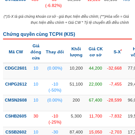
PHIẾU
Hủy
(-6.82%)
niêm
yết
(*)S-X là giá chứng khoán cơ sở - giá thực hiện điều chỉnh; (**)Hòa vốn = Giá
thực hiện điều chỉnh + Giá CW * Tỷ lệ chuyển đổi điều chỉnh
Theo
CÔNG
dõi
CỤ
Chứng quyền cùng TCPH (
KIS
)
đặc
ĐẦU
biệt
TƯ
Giá
Khối
Giá CK
*
Mã CW
đóng
Thay đổi
S-X
Không
lượng
cơ sở
v
cửa
được
ký
XUẤT
CDGC2601
10
(0.00%)
10,200
44,200
-32,668
77,
quỹ
DỮ
LIỆU
Danh
CHPG2612
10
-10
51,100
22,000
-7,455
29,
mục
(-50%)
ETF
CMSN2608
10
(0.00%)
200
67,400
-28,599
96,
TIN
Cổ
MỚI
phiếu
CSHB2605
30
-10
5,300
11,700
-7,832
19,
chi
Ngành
(-25%)
tiết
(-)
CSSB2602
10
-30
87,400
15,050
-2,703
17,