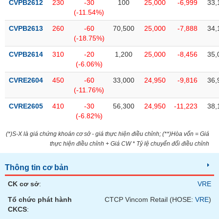
chính
CVPB2612
230
-30
100
25,000
-6,999
33,
(-11.54%)
CVPB2613
260
-60
70,500
25,000
-7,888
34,
(-18.75%)
Công
CVPB2614
310
-20
1,200
25,000
-8,456
35,
cụ
(-6.06%)
đầu
tư
CVRE2604
450
-60
33,000
24,950
-9,816
36,
(-11.76%)
CVRE2605
410
-30
56,300
24,950
-11,223
38,
(-6.82%)
Truyền
thông
(*)S-X là giá chứng khoán cơ sở - giá thực hiện điều chỉnh; (**)Hòa vốn = Giá
tài
thực hiện điều chỉnh + Giá CW * Tỷ lệ chuyển đổi điều chỉnh
chính
Thông tin cơ bản
CK cơ sở
:
VRE
Tổ chức phát hành
CTCP Vincom Retail (HOSE:
VRE
)
Dữ
CKCS
:
liệu