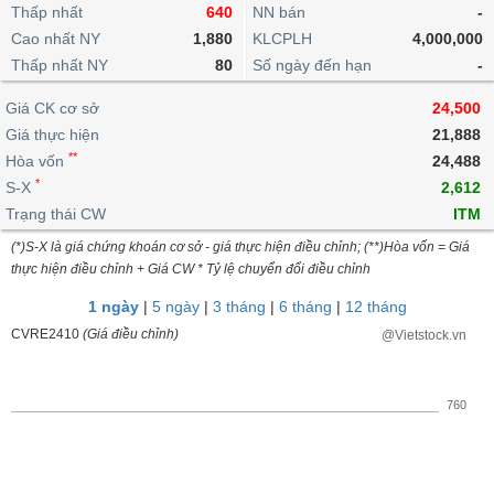
khoản
lai
Thấp nhất
640
NN bán
-
dịch
lỗ
Phân
Vĩ
Thống
Định
Cao nhất NY
1,880
KLCPLH
4,000,000
tích
mô
BẤT
Chứng
IR
Giao
kê
Chứng
giá
Thấp nhất NY
kỹ
80
Số ngày đến hạn
-
ĐỘNG
quyền
Awards
dịch
giao
quyền
thuật
SẢN
Nước
nội
dịch
Trái
Giá CK cơ sở
24,500
ngoài
Tổng
bộ
Bảng
phiếu
Giá thực hiện
21,888
Tin
quan
giá
Đào
doanh
Tự
**
Niên
tức
Hòa vốn
24,488
TÀI
trực
tạo
nghiệp
doanh
Thống
giám
*
S-X
2,612
CHÍNH
tuyến
kê
Top
Trạng thái CW
ITM
Tài
giao
Bộ
cổ
liệu
(*)S-X là giá chứng khoán cơ sở - giá thực hiện điều chỉnh; (**)Hòa vốn = Giá
dịch
Dịch
lọc
phiếu
cổ
HÀNG
thực hiện điều chỉnh + Giá CW * Tỷ lệ chuyển đổi điều chỉnh
vụ
cổ
Định
đông
HÓA
Bản
phiếu
1 ngày
|
5 ngày
|
3 tháng
|
6 tháng
|
12 tháng
giá
đồ
So
CVRE2410
(Giá điều chỉnh)
@Vietstock.vn
ngành
sánh
KINH
cổ
Thống
TẾ
phiếu
kê
760
giao
Báo
dịch
cáo
THẾ
phân
GIỚI