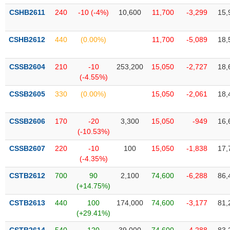
VỤ
CSHB2611
240
-10 (-4%)
10,600
11,700
-3,299
15,
TRUYỀN
THÔNG
CSHB2612
440
(0.00%)
11,700
-5,089
18,
CSSB2604
210
-10
253,200
15,050
-2,727
18,
TIỆN
(-4.55%)
ÍCH
CSSB2605
330
(0.00%)
15,050
-2,061
18,
CSSB2606
170
-20
3,300
15,050
-949
16,
(-10.53%)
BẤT
CSSB2607
220
-10
100
15,050
-1,838
17,
ĐỘNG
(-4.35%)
SẢN
CSTB2612
700
90
2,100
74,600
-6,288
86,
(+14.75%)
Mã
chứng
CSTB2613
440
100
174,000
74,600
-3,177
81,
khoán
(-)
(+29.41%)