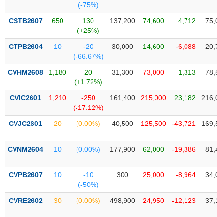
Tổng
VS-
(-75%)
quan
SECTOR
CSTB2607
650
130
137,200
74,600
4,712
75,
Giao
(+25%)
dịch
CTPB2604
10
-20
30,000
14,600
-6,088
20,
Tài
(-66.67%)
chính
NĂNG
CVHM2608
1,180
20
31,300
73,000
1,313
78,
Phân
LƯỢNG
(+1.72%)
tích
kỹ
CVIC2601
1,210
-250
161,400
215,000
23,182
216,
(-17.12%)
thuật
CVJC2601
Hồ
20
(0.00%)
40,500
125,500
-43,721
169,
NGUYÊN
sơ
VẬT
doanh
CVNM2604
10
(0.00%)
177,900
62,000
-19,386
81,
LIỆU
nghiệp
Tin
CVPB2607
10
-10
300
25,000
-8,964
34,
tức
(-50%)
sự
CÔNG
kiện
CVRE2602
30
(0.00%)
498,900
24,950
-12,123
37,
NGHIỆP
Tài