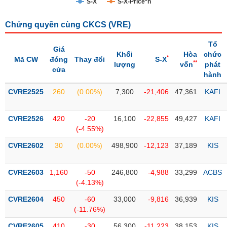
S-X
S-X-Price*n
Trạng
Chứng quyền cùng CKCS (
VRE
)
thái
NGÀNH
cổ
Tổ
phiếu
Giá
Khối
Hòa
chức
*
Mã CW
đóng
Thay đổi
S-X
**
lượng
vốn
phát
Quy
cửa
hành
DOANH
mô
NGHIỆP
thị
CVRE2525
260
(0.00%)
7,300
-21,406
47,361
KAFI
trường
Niêm
CVRE2526
420
-20
16,100
-22,855
49,427
KAFI
CỔ
yết
(-4.55%)
PHIẾU
Niêm
CVRE2602
30
(0.00%)
498,900
-12,123
37,189
KIS
yết
mới
PHÁI
CVRE2603
1,160
-50
246,800
-4,988
33,299
ACBS
Niêm
SINH
(-4.13%)
yết
CVRE2604
450
-60
33,000
-9,816
36,939
KIS
bổ
(-11.76%)
sung
TRÁI
CVRE2605
410
-30
56,300
-11,223
38,153
KIS