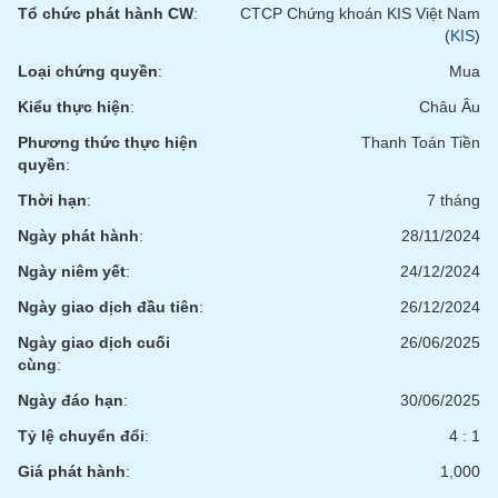
tài
Tổ chức phát hành CW
:
CTCP Chứng khoán KIS Việt Nam
chính
(
KIS
)
Loại chứng quyền
:
Mua
Kiểu thực hiện
:
Châu Âu
Phương thức thực hiện
Thanh Toán Tiền
quyền
:
Thời hạn
:
7 tháng
Ngày phát hành
:
28/11/2024
Ngày niêm yết
:
24/12/2024
Ngày giao dịch đầu tiên
:
26/12/2024
Ngày giao dịch cuối
26/06/2025
cùng
:
Ngày đáo hạn
:
30/06/2025
Tỷ lệ chuyển đổi
:
4 : 1
Giá phát hành
:
1,000