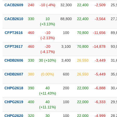
liệu
CACB2609
240
-10 (-4%)
32,300
22,400
-2,509
25,
Tâm
CACB2610
330
10
88,800
22,400
-3,564
27,
lý
TIÊU
(+3.13%)
thị
DÙNG
trường
KHÔNG
CFPT2616
460
-10
100
70,800
-11,656
89,
(-2.13%)
THIẾT
YẾU
CFPT2617
460
-20
3,100
70,800
-14,878
93,
(-4.17%)
CHDB2606
330
30 (+10%)
3,400
26,550
-3,449
31,
TIÊU
CHDB2607
380
(0.00%)
600
26,550
-5,449
35,
DÙNG
THIẾT
YẾU
CHPG2618
390
40
200
22,000
-6,888
30,
(+11.43%)
CHPG2619
400
40
100
22,000
-6,333
29,
(+11.11%)
CHĂM
CHPG2620
320
30
100
22,000
-4,999
28,