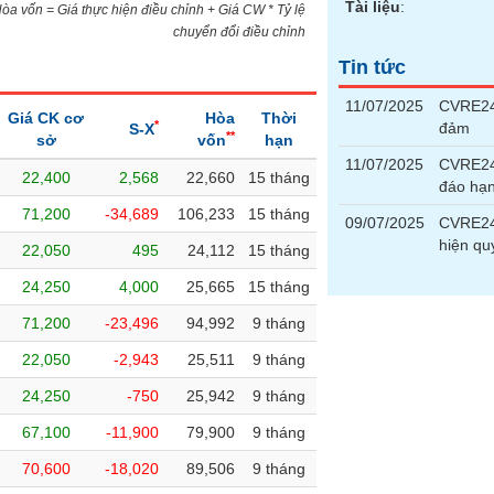
Tài liệu
:
)Hòa vốn = Giá thực hiện điều chỉnh + Giá CW * Tỷ lệ
chuyển đổi điều chỉnh
Tin tức
11/07/2025
CVRE240
Giá CK cơ
Hòa
Thời
*
đảm
S-X
**
sở
vốn
hạn
11/07/2025
CVRE24
22,400
2,568
22,660
15 tháng
đáo hạ
71,200
-34,689
106,233
15 tháng
09/07/2025
CVRE240
hiện qu
22,050
495
24,112
15 tháng
24,250
4,000
25,665
15 tháng
71,200
-23,496
94,992
9 tháng
22,050
-2,943
25,511
9 tháng
24,250
-750
25,942
9 tháng
67,100
-11,900
79,900
9 tháng
70,600
-18,020
89,506
9 tháng