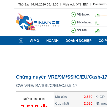
(
)
Đấu trườn
Thứ Sáu, 07/08/2026
05:42:07
Vietstock
VN
|
EN
VN-Index
HNX-Index
VS 100
Tất cả
Tính năng
Ngành
Mã chứng khoán
Lãnh đạ
VĨ MÔ
NGÀNH
DOANH NGHIỆP
CỔ P
Tính năng
(-)
VIETSTOCK
CHỨNG KHOÁN
DOANH NGHIỆP
Chứng quyền VRE/9M/SSI/C/EU/Cash-1
BẤT ĐỘNG SẢN
CW VRE/9M/SSI/C/EU/Cash-17
TÀI CHÍNH
HÀNG HÓA
Mở cửa
2,560
KLGD
Ngừng giao dịch
KINH TẾ
Cao nhất
2,580
NN mu