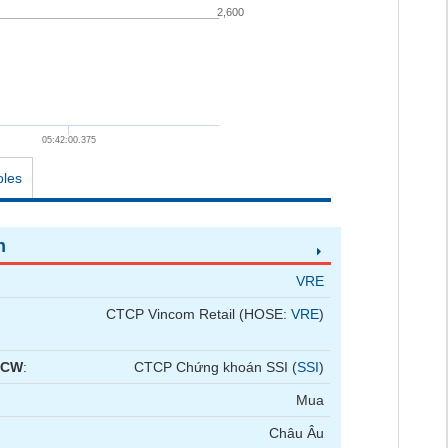
2,600
05:42:00.375
oles
n
VRE
CTCP Vincom Retail (HOSE:
VRE
)
 CW
:
CTCP Chứng khoán SSI (
SSI
)
Mua
Châu Âu