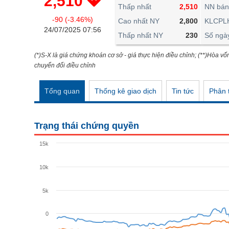
2,510
THẾ GIỚI
Thấp nhất
2,510
NN bán
-90 (-3.46%)
ĐÔNG DƯƠNG
Cao nhất NY
2,800
KLCPL
24/07/2025 07:56
Thấp nhất NY
230
Số ngà
TÀI CHÍNH CÁ NHÂN
PHÂN TÍCH
(*)S-X là giá chứng khoán cơ sở - giá thực hiện điều chỉnh; (**)Hòa vố
chuyển đổi điều chỉnh
Ngành
(-)
Tổng quan
Thống kê giao dịch
Tin tức
Phân t
VS-SECTOR
NĂNG LƯỢNG
Trạng thái chứng quyền
NGUYÊN VẬT LIỆU
15k
CÔNG NGHIỆP
10k
TIÊU DÙNG KHÔNG THIẾT YẾU
TIÊU DÙNG THIẾT YẾU
5k
CHĂM SÓC SỨC KHỎE
0