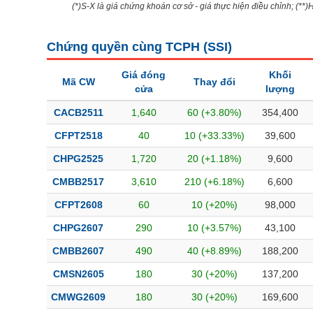
(*)S-X là giá chứng khoán cơ sở - giá thực hiện điều chỉnh; (**
Bài viết của tác giả
(-)
Chứng quyền cùng TCPH (
SSI
)
Báo cáo phân tích
(-)
Giá đóng
Khối
Mã CW
Thay đổi
cửa
lượng
Thuật ngữ
(-)
CACB2511
1,640
60 (+3.80%)
354,400
CFPT2518
40
10 (+33.33%)
39,600
Dịch vụ
(-)
CHPG2525
1,720
20 (+1.18%)
9,600
Đào tạo
CMBB2517
3,610
210 (+6.18%)
6,600
Sách tài chính
CFPT2608
60
10 (+20%)
98,000
Công cụ đầu tư
CHPG2607
290
10 (+3.57%)
43,100
Truyền thông tài chính
CMBB2607
490
40 (+8.89%)
188,200
Dữ liệu tài chính
CMSN2605
180
30 (+20%)
137,200
CMWG2609
180
30 (+20%)
169,600