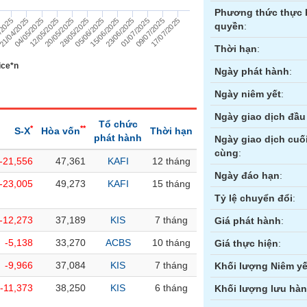
Phương thức thực 
21/04/2025
01/07/2025
04/05/2025
09/07/2025
12/05/2025
17/07/2025
20/05/2025
28/05/2025
05/06/2025
15/06/2025
/2025
23/06/2025
quyền
:
Thời hạn
:
ice*n
Ngày phát hành
:
Ngày niêm yết
:
Ngày giao dịch đầu 
Tổ chức
*
**
S-X
Hòa vốn
Thời hạn
phát hành
Ngày giao dịch cuố
cùng
:
-21,556
47,361
KAFI
12 tháng
ền
Hợp đồng tương lai
Trái phiếu
Ngày đáo hạn
:
-23,005
49,273
KAFI
15 tháng
Tỷ lệ chuyển đổi
:
-12,273
37,189
KIS
7 tháng
Giá phát hành
:
-5,138
33,270
ACBS
10 tháng
Giá thực hiện
:
-9,966
37,084
KIS
7 tháng
Khối lượng Niêm yế
-11,373
38,250
KIS
6 tháng
Khối lượng lưu hà