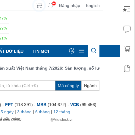
9+
Đăng nhập
English
|
.47%
.29%
.21%
ẤT DỮ LIỆU
TIN MỚI
ất Việt Nam tháng 7/2026: Sản lượng, số lượng đơn đặt hàng mới
Mã công ty
Ngành
) -
FPT
(118.391) -
MBB
(104.672) -
VCB
(99.456)
|
5 ngày
|
3 tháng
|
6 tháng
|
12 tháng
á điều chỉnh)
@Vietstock.vn