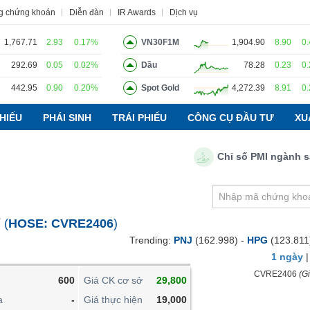
g chứng khoán
Diễn đàn
IR Awards
Dịch vụ
1,767.71
2.93
0.17%
VN30F1M
1,904.90
8.90
0
292.69
0.05
0.02%
Dầu
78.28
0.23
0
442.95
0.90
0.20%
Spot Gold
4,272.39
8.91
0
o
Tin tức
Báo cáo phân tích
Thuật ngữ
Dịch vụ
HIẾU
PHÁI SINH
TRÁI PHIẾU
CÔNG CỤ ĐẦU TƯ
XU
Chỉ số PMI ngành sản xu
VIETSTOCKFINANCE
VĨ MÔ
NGÀNH
7
(
HOSE:
CVRE2406
)
DOANH NGHIỆP
Trending:
PNJ
(162.998) -
HPG
(123.811
CỔ PHIẾU
1 ngày
PHÁI SINH
CVRE2406
(Gi
600
Giá CK cơ sở
29,800
TRÁI PHIẾU
a
-
Giá thực hiện
19,000