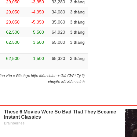
29,050
-3,950
33,280
3 tháng
29,050
-4,950
34,080
3 tháng
29,050
-5,950
35,060
3 tháng
62,500
5,500
64,920
3 tháng
62,500
3,500
65,080
3 tháng
62,500
1,500
65,320
3 tháng
)Hòa vốn = Giá thực hiện điều chỉnh + Giá CW * Tỷ lệ
chuyển đổi điều chỉnh