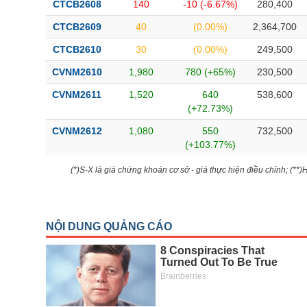
CTCB2608
140
-10 (-6.67%)
280,400
CTCB2609
40
(0.00%)
2,364,700
CTCB2610
30
(0.00%)
249,500
CVNM2610
1,980
780 (+65%)
230,500
CVNM2611
1,520
640
538,600
(+72.73%)
CVNM2612
1,080
550
732,500
(+103.77%)
(*)S-X là giá chứng khoán cơ sở - giá thực hiện điều chỉnh; (**