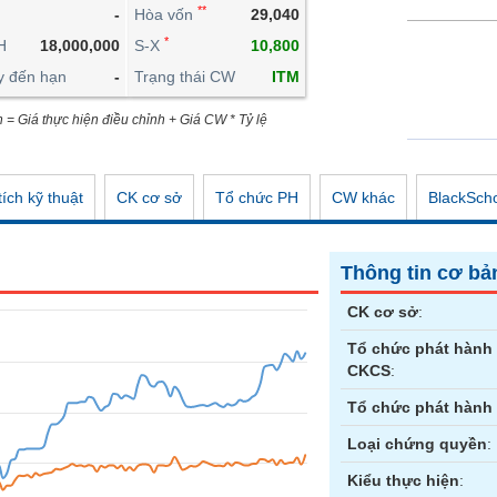
**
-
Hòa vốn
29,040
CÔNG CỤ ĐẦU TƯ
*
H
18,000,000
S-X
10,800
XUẤT DỮ LIỆU
y đến hạn
-
Trạng thái CW
ITM
TIN MỚI
n = Giá thực hiện điều chỉnh + Giá CW * Tỷ lệ
ích kỹ thuật
CK cơ sở
Tổ chức PH
CW khác
BlackSch
Thông tin cơ bả
CK cơ sở
:
Tổ chức phát hành
CKCS
:
Tổ chức phát hành
Loại chứng quyền
:
Kiểu thực hiện
: