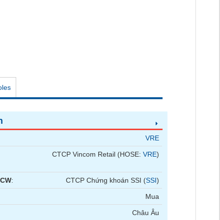
oles
n
VRE
CTCP Vincom Retail (HOSE:
VRE
)
 CW
:
CTCP Chứng khoán SSI (
SSI
)
Mua
Châu Âu