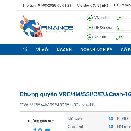
(
)
Đấu trườn
Thứ Sáu, 07/08/2026
05:04:24
Vietstock
VN
|
EN
VN-Index
HNX-Index
VS 100
Tất cả
Tính năng
Ngành
Mã chứng khoán
Lãnh đạ
VĨ MÔ
NGÀNH
DOANH NGHIỆP
CỔ P
Tính năng
(-)
VIETSTOCK
CHỨNG KHOÁN
DOANH NGHIỆP
Chứng quyền VRE/4M/SSI/C/EU/Cash-1
BẤT ĐỘNG SẢN
CW VRE/4M/SSI/C/EU/Cash-16
TÀI CHÍNH
HÀNG HÓA
Mở cửa
10
KLGD
Ngừng giao dịch
KINH TẾ
Cao nhất
10
NN mu