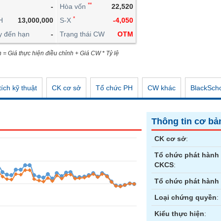
**
-
Hòa vốn
22,520
CÔNG CỤ ĐẦU TƯ
*
H
13,000,000
S-X
-4,050
XUẤT DỮ LIỆU
y đến hạn
-
Trạng thái CW
OTM
TIN MỚI
n = Giá thực hiện điều chỉnh + Giá CW * Tỷ lệ
ích kỹ thuật
CK cơ sở
Tổ chức PH
CW khác
BlackSch
Thông tin cơ bả
CK cơ sở
:
Tổ chức phát hành
CKCS
:
Tổ chức phát hành
Loại chứng quyền
:
Kiểu thực hiện
: