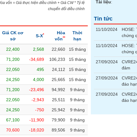
Tài liệu
:
)Hòa vốn = Giá thực hiện điều chỉnh + Giá CW * Tỷ lệ
chuyển đổi điều chỉnh
Tin tức
11/10/2024
HOSE: T
Giá CK cơ
Hòa
Thời
*
chứng 
S-X
**
sở
vốn
hạn
11/10/2024
HOSE: T
22,400
2,568
22,660
15 tháng
chứng 
71,200
-34,689
106,233
15 tháng
27/09/2024
CVRE240
đảm
22,050
495
24,112
15 tháng
27/09/2024
CVRE24
24,250
4,000
25,665
15 tháng
đáo hạ
71,200
-23,496
94,992
9 tháng
27/09/2024
CVRE24
22,050
-2,943
25,511
9 tháng
đáo hạ
24,250
-750
25,942
9 tháng
67,100
-11,900
79,900
9 tháng
70,600
-18,020
89,506
9 tháng