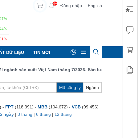
9+
Đăng nhập
English
|
.47%
.44%
.01%
ẤT DỮ LIỆU
TIN MỚI
ành sản xuất Việt Nam tháng 7/2026: Sản lượng, số lượng đơn đặ
Mã công ty
Ngành
) -
FPT
(118.391) -
MBB
(104.672) -
VCB
(99.456)
5 ngày
|
3 tháng
|
6 tháng
|
12 tháng