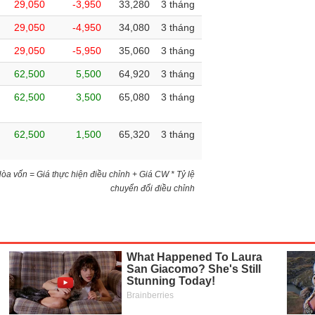
29,050
-3,950
33,280
3 tháng
29,050
-4,950
34,080
3 tháng
29,050
-5,950
35,060
3 tháng
62,500
5,500
64,920
3 tháng
62,500
3,500
65,080
3 tháng
62,500
1,500
65,320
3 tháng
)Hòa vốn = Giá thực hiện điều chỉnh + Giá CW * Tỷ lệ
chuyển đổi điều chỉnh