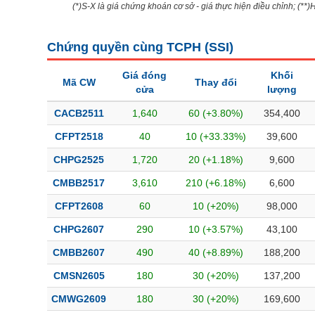
(*)S-X là giá chứng khoán cơ sở - giá thực hiện điều chỉnh; (**
Bài viết của tác giả
(-)
Chứng quyền cùng TCPH (
SSI
)
Báo cáo phân tích
(-)
Giá đóng
Khối
Mã CW
Thay đổi
cửa
lượng
Thuật ngữ
(-)
CACB2511
1,640
60 (+3.80%)
354,400
CFPT2518
40
10 (+33.33%)
39,600
Dịch vụ
(-)
CHPG2525
1,720
20 (+1.18%)
9,600
Đào tạo
CMBB2517
3,610
210 (+6.18%)
6,600
Sách tài chính
CFPT2608
60
10 (+20%)
98,000
Công cụ đầu tư
CHPG2607
290
10 (+3.57%)
43,100
Truyền thông tài chính
CMBB2607
490
40 (+8.89%)
188,200
Dữ liệu tài chính
CMSN2605
180
30 (+20%)
137,200
CMWG2609
180
30 (+20%)
169,600