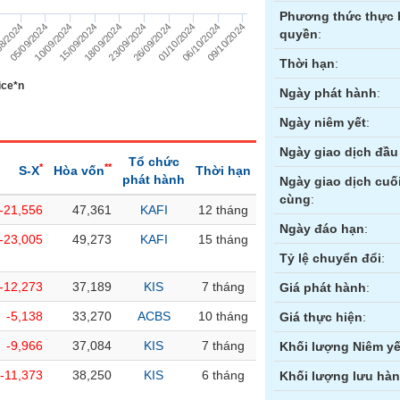
Phương thức thực 
01/10/2024
4
06/10/2024
8/2024
09/10/2024
05/09/2024
10/09/2024
15/09/2024
18/09/2024
23/09/2024
26/09/2024
quyền
:
Thời hạn
:
ice*n
Ngày phát hành
:
Ngày niêm yết
:
Ngày giao dịch đầu 
Tổ chức
*
**
S-X
Hòa vốn
Thời hạn
phát hành
Ngày giao dịch cuố
cùng
:
-21,556
47,361
KAFI
12 tháng
ền
Hợp đồng tương lai
Trái phiếu
Ngày đáo hạn
:
-23,005
49,273
KAFI
15 tháng
Tỷ lệ chuyển đổi
:
-12,273
37,189
KIS
7 tháng
Giá phát hành
:
-5,138
33,270
ACBS
10 tháng
Giá thực hiện
:
-9,966
37,084
KIS
7 tháng
Khối lượng Niêm yế
-11,373
38,250
KIS
6 tháng
Khối lượng lưu hà