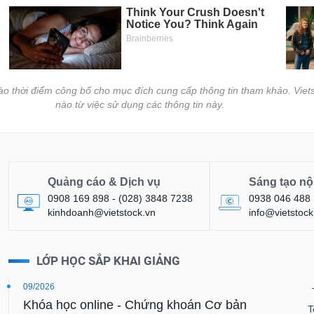
vào thời điểm công bố cho mục đích cung cấp thông tin tham khảo. Viets
nào từ việc sử dụng các thông tin này.
Quảng cáo & Dịch vụ
Sáng tạo nộ
0908 169 898 - (028) 3848 7238
0938 046 488
kinhdoanh@vietstock.vn
info@vietstock
LỚP HỌC SẮP KHAI GIẢNG
09/2026
Khóa học online - Chứng khoán Cơ bản
T