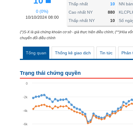
10
THẾ GIỚI
Thấp nhất
10
NN bán
0 (0%)
ĐÔNG DƯƠNG
Cao nhất NY
880
KLCPL
10/10/2024 08:00
Thấp nhất NY
10
Số ngà
TÀI CHÍNH CÁ NHÂN
PHÂN TÍCH
(*)S-X là giá chứng khoán cơ sở - giá thực hiện điều chỉnh; (**)Hòa vố
chuyển đổi điều chỉnh
Ngành
(-)
Tổng quan
Thống kê giao dịch
Tin tức
Phân t
VS-SECTOR
NĂNG LƯỢNG
Trạng thái chứng quyền
NGUYÊN VẬT LIỆU
0
CÔNG NGHIỆP
-2k
TIÊU DÙNG KHÔNG THIẾT YẾU
TIÊU DÙNG THIẾT YẾU
-4k
CHĂM SÓC SỨC KHỎE
-6k