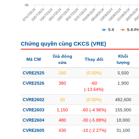
TÀI CHÍNH
-8k
26/08/202
23/07/2024
29/0
28/07/2024
31/07/2024
05/08/2024
08/08/2024
07/07/2024
13/08/2024
10/07/2024
18/08/2024
15/07/2024
21/08/2024
18/07/2024
CÔNG NGHỆ THÔNG TIN
DỊCH VỤ TRUYỀN THÔNG
S-X
S-X-Pr
TIỆN ÍCH
Chứng quyền cùng CKCS (
VRE
)
BẤT ĐỘNG SẢN
Giá đóng
Khối
Mã CW
Thay đổi
cửa
lượng
Mã chứng khoán
(-)
CVRE2525
260
(0.00%)
5,500
Tất cả
Cổ phiếu
Chỉ số
Chứng chỉ quỹ
Chứng quy
CVRE2526
380
-60
1,900
(-13.64%)
Lãnh đạo
(-)
CVRE2602
30
(0.00%)
482,600
Tất cả
Người nội bộ
Người liên quan
Cổ đông lớn
CVRE2603
1,150
-60 (-4.96%)
155,000
CVRE2604
480
-30 (-5.88%)
18,000
Tin tức
(-)
CVRE2605
430
-10 (-2.27%)
31,100