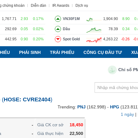
g chứng khoán
Diễn đàn
IR Awards
Dịch vụ
1,767.71
2.93
0.17%
VN30F1M
1,904.90
8.90
0
292.69
0.05
0.02%
Dầu
78.39
0.34
0
442.95
0.90
0.20%
Spot Gold
4,263.22
-0.26
-0
o
Tin tức
Báo cáo phân tích
Thuật ngữ
Dịch vụ
HIẾU
PHÁI SINH
TRÁI PHIẾU
CÔNG CỤ ĐẦU TƯ
XU
Chỉ số PMI ng
VIETSTOCKFINANCE
VĨ MÔ
NGÀNH
6
(
HOSE:
CVRE2404
)
DOANH NGHIỆP
Trending:
PNJ
(162.998) -
HPG
(123.811
CỔ PHIẾU
1 ngày
|
PHÁI SINH
-
Giá CK cơ sở
18,450
TRÁI PHIẾU
a
-
Giá thực hiện
22,500