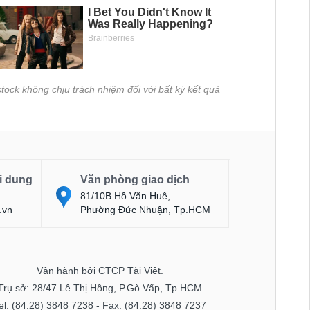
tock không chịu trách nhiệm đối với bất kỳ kết quả
i dung
Văn phòng giao dịch
81/10B Hồ Văn Huê,
.vn
Phường Đức Nhuận, Tp.HCM
Vận hành bởi CTCP Tài Việt.
Trụ sở: 28/47 Lê Thị Hồng, P.Gò Vấp, Tp.HCM
el: (84.28) 3848 7238 - Fax: (84.28) 3848 7237