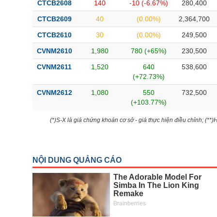
CTCB2608
140
-10 (-6.67%)
280,400
CTCB2609
40
(0.00%)
2,364,700
CTCB2610
30
(0.00%)
249,500
CVNM2610
1,980
780 (+65%)
230,500
CVNM2611
1,520
640
538,600
(+72.73%)
CVNM2612
1,080
550
732,500
(+103.77%)
(*)S-X là giá chứng khoán cơ sở - giá thực hiện điều chỉnh; (**