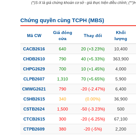
(*)S-X là giá chứng khoán cơ sở - giá thực hiện điều chỉnh; (**
Bài viết của tác giả
(-)
Chứng quyền cùng TCPH (
MBS
)
Báo cáo phân tích
(-)
Giá đóng
Khối
Mã CW
Thay đổi
cửa
lượng
Thuật ngữ
(-)
CACB2616
640
20 (+3.23%)
10,400
CHDB2610
790
40 (+5.33%)
363,900
Dịch vụ
(-)
CHPG2629
700
10 (+1.45%)
4,000
Đào tạo
CLPB2607
1,310
70 (+5.65%)
5,900
Sách tài chính
CMWG2621
790
-20 (-2.47%)
6,400
Công cụ đầu tư
CSHB2615
340
(0.00%)
36,900
Truyền thông tài chính
CSTB2624
1,500
-50 (-3.23%)
500
Dữ liệu tài chính
CTCB2615
300
-20 (-6.25%)
67,100
CTPB2609
380
-20 (-5%)
2,200