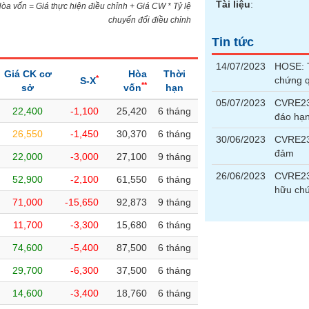
Tài liệu
:
)Hòa vốn = Giá thực hiện điều chỉnh + Giá CW * Tỷ lệ
chuyển đổi điều chỉnh
Tin tức
14/07/2023
HOSE: T
Giá CK cơ
Hòa
Thời
*
chứng 
S-X
**
sở
vốn
hạn
05/07/2023
CVRE23
22,400
-1,100
25,420
6 tháng
đáo hạ
26,550
-1,450
30,370
6 tháng
30/06/2023
CVRE230
đảm
22,000
-3,000
27,100
9 tháng
26/06/2023
CVRE230
52,900
-2,100
61,550
6 tháng
hữu chứ
71,000
-15,650
92,873
9 tháng
11,700
-3,300
15,680
6 tháng
74,600
-5,400
87,500
6 tháng
29,700
-6,300
37,500
6 tháng
14,600
-3,400
18,760
6 tháng