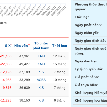
Phương thức thực 
13/06/2023
21/06/2023
29/06/2023
09/07/2023
05/2023
31/05/2023
08/06/2023
18/06/2023
26/06/2023
23
04/07/2023
28/05/2023
12/07/2023
05/06/2023
quyền
:
Thời hạn
:
ice*n
Ngày phát hành
:
Ngày niêm yết
:
Ngày giao dịch đầu 
Tổ chức
*
**
S-X
Hòa vốn
Thời hạn
phát hành
Ngày giao dịch cuố
cùng
:
-21,406
47,361
KAFI
12 tháng
ền
Hợp đồng tương lai
Trái phiếu
Ngày đáo hạn
:
-22,855
49,427
KAFI
15 tháng
Tỷ lệ chuyển đổi
:
-12,123
37,189
KIS
7 tháng
Giá phát hành
:
-4,988
33,299
ACBS
10 tháng
Giá thực hiện
:
-9,816
36,939
KIS
7 tháng
Khối lượng Niêm yế
-11,223
38,153
KIS
6 tháng
Khối lượng lưu hà