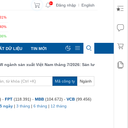
9+
Đăng nhập
English
|
.31%
.40%
.36%
ẤT DỮ LIỆU
TIN MỚI
gành sản xuất Việt Nam tháng 7/2026: Sản lượng, số lượng đơn đ
Mã công ty
Ngành
) -
FPT
(118.391) -
MBB
(104.672) -
VCB
(99.456)
5 ngày
|
3 tháng
|
6 tháng
|
12 tháng