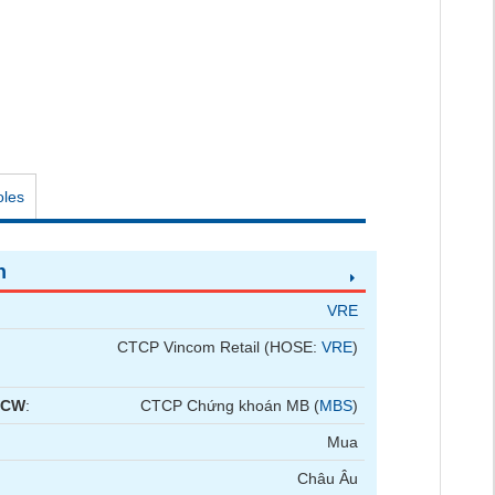
oles
n
VRE
CTCP Vincom Retail (HOSE:
VRE
)
 CW
:
CTCP Chứng khoán MB (
MBS
)
Mua
Châu Âu