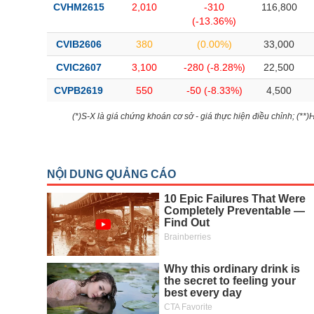
CVHM2615
2,010
-310
116,800
(-13.36%)
CVIB2606
380
(0.00%)
33,000
CVIC2607
3,100
-280 (-8.28%)
22,500
CVPB2619
550
-50 (-8.33%)
4,500
(*)S-X là giá chứng khoán cơ sở - giá thực hiện điều chỉnh; (**