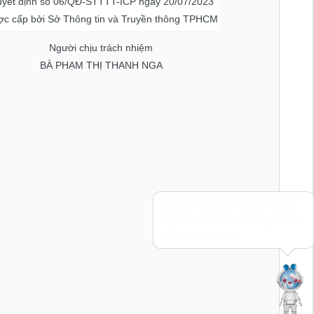
yết định số 06/QĐ-STTTT-ICP ngày 20/07/2023
c cấp bởi Sở Thông tin và Truyền thông TPHCM
Người chịu trách nhiệm
BÀ PHẠM THỊ THANH NGA
Bạn cần thông tin hay ý tưởng
hay lời khuyên về chứng khoán?
Hãy hỏi mình nhé!