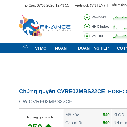
(
)
Đấu trườn
Thứ Sáu, 07/08/2026
12:43:55
Vietstock
VN
|
EN
VN-Index
HNX-Index
VS 100
Tất cả
Tính năng
Ngành
Mã chứng khoán
Lãnh đạ
VĨ MÔ
NGÀNH
DOANH NGHIỆP
CỔ P
Tính năng
(-)
VIETSTOCK
CHỨNG KHOÁN
DOANH NGHIỆP
Chứng quyền CVRE02MBS22CE
(
HOSE:
BẤT ĐỘNG SẢN
CW CVRE02MBS22CE
TÀI CHÍNH
HÀNG HÓA
Mở cửa
540
KLGD
Ngừng giao dịch
KINH TẾ
Cao nhất
540
NN mu