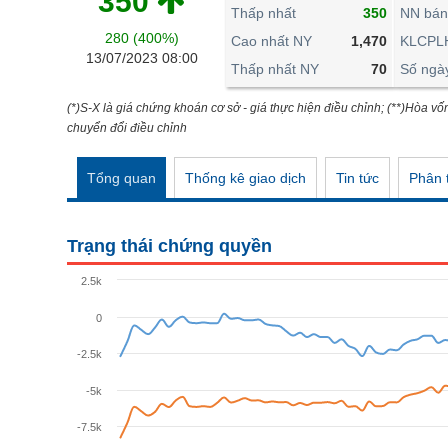
350
THẾ GIỚI
Thấp nhất
350
NN bán
280 (400%)
ĐÔNG DƯƠNG
Cao nhất NY
1,470
KLCPL
13/07/2023 08:00
Thấp nhất NY
70
Số ngà
TÀI CHÍNH CÁ NHÂN
PHÂN TÍCH
(*)S-X là giá chứng khoán cơ sở - giá thực hiện điều chỉnh; (**)Hòa vố
chuyển đổi điều chỉnh
Ngành
(-)
Tổng quan
Thống kê giao dịch
Tin tức
Phân t
VS-SECTOR
NĂNG LƯỢNG
Trạng thái chứng quyền
NGUYÊN VẬT LIỆU
2.5k
CÔNG NGHIỆP
0
TIÊU DÙNG KHÔNG THIẾT YẾU
-2.5k
TIÊU DÙNG THIẾT YẾU
-5k
CHĂM SÓC SỨC KHỎE
-7.5k