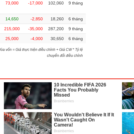
73,000
-17,000
102,060
9 tháng
14,650
-2,850
18,260
6 tháng
215,000
-35,000
287,200
9 tháng
25,000
-4,000
30,650
6 tháng
)Hòa vốn = Giá thực hiện điều chỉnh + Giá CW * Tỷ lệ
chuyển đổi điều chỉnh