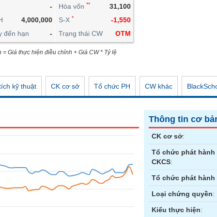
**
-
Hòa vốn
31,100
CÔNG CỤ ĐẦU TƯ
*
H
4,000,000
S-X
-1,550
XUẤT DỮ LIỆU
y đến hạn
-
Trạng thái CW
OTM
TIN MỚI
n = Giá thực hiện điều chỉnh + Giá CW * Tỷ lệ
ích kỹ thuật
CK cơ sở
Tổ chức PH
CW khác
BlackSch
Thông tin cơ bả
CK cơ sở
:
Tổ chức phát hành
CKCS
:
Tổ chức phát hành
Loại chứng quyền
:
Kiểu thực hiện
: