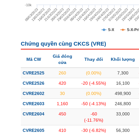
TÀI CHÍNH
-10k
08/03/2023
24/04/2023
16/03/2023
07/05/2023
26/03/2023
15/05/2023
03/04/2023
23/
11/04/2023
19/04/2023
13/03/2023
27/04/2023
21/03/2023
10/05/2023
29/03/2023
18/05/20
06/04/2023
16/04/2023
CÔNG NGHỆ THÔNG TIN
DỊCH VỤ TRUYỀN THÔNG
S-X
S-X-Pr
TIỆN ÍCH
Chứng quyền cùng CKCS (
VRE
)
BẤT ĐỘNG SẢN
Giá đóng
Mã CW
Thay đổi
Khối lượng
cửa
Mã chứng khoán
(-)
CVRE2525
260
(0.00%)
7,300
Tất cả
Cổ phiếu
Chỉ số
Chứng chỉ quỹ
Chứng quy
CVRE2526
420
-20 (-4.55%)
16,100
CVRE2602
30
(0.00%)
498,900
Lãnh đạo
(-)
CVRE2603
1,160
-50 (-4.13%)
246,800
Tất cả
Người nội bộ
Người liên quan
Cổ đông lớn
CVRE2604
450
-60
33,000
(-11.76%)
Tin tức
(-)
CVRE2605
410
-30 (-6.82%)
56,300