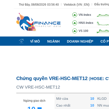
(
)
Đấu trườn
Thứ Bảy, 08/08/2026
03:56:40
Vietstock
VN
|
EN
VN-Index
HNX-Index
VS 100
Tất cả
Tính năng
Ngành
Mã chứng khoán
Lãnh đạ
VĨ MÔ
NGÀNH
DOANH NGHIỆP
CỔ P
Tính năng
(-)
VIETSTOCK
CHỨNG KHOÁN
DOANH NGHIỆP
Chứng quyền VRE-HSC-MET12
(
HOSE:
C
BẤT ĐỘNG SẢN
CW VRE-HSC-MET12
TÀI CHÍNH
HÀNG HÓA
Mở cửa
10
KLGD
Ngừng giao dịch
KINH TẾ
Cao nhất
10
NN mu