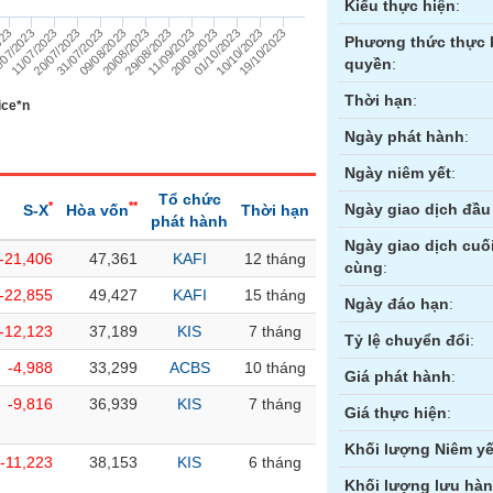
Kiểu thực hiện
:
11/09/2023
01/10/2023
/07/2023
19/10/2023
20/07/2023
09/08/2023
29/08/2023
20/09/2023
023
10/10/2023
11/07/2023
31/07/2023
20/08/2023
Phương thức thực 
quyền
:
Thời hạn
:
ice*n
Ngày phát hành
:
Ngày niêm yết
:
Tổ chức
*
**
Ngày giao dịch đầu 
S-X
Hòa vốn
Thời hạn
phát hành
Ngày giao dịch cuố
-21,406
47,361
KAFI
12 tháng
cùng
:
ền
Hợp đồng tương lai
Trái phiếu
-22,855
49,427
KAFI
15 tháng
Ngày đáo hạn
:
-12,123
37,189
KIS
7 tháng
Tỷ lệ chuyển đổi
:
-4,988
33,299
ACBS
10 tháng
Giá phát hành
:
-9,816
36,939
KIS
7 tháng
Giá thực hiện
:
Khối lượng Niêm yế
-11,223
38,153
KIS
6 tháng
Khối lượng lưu hà