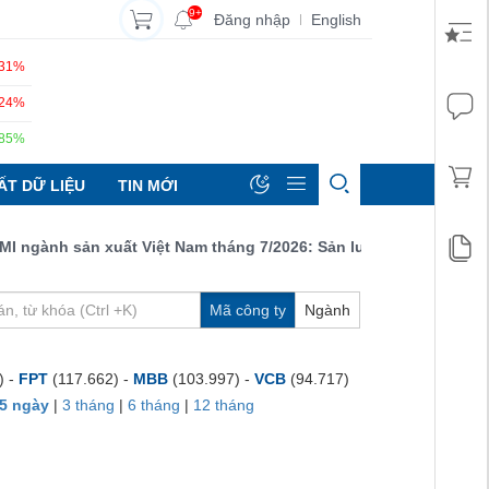
9+
Đăng nhập
English
|
.31%
.24%
.85%
ẤT DỮ LIỆU
TIN MỚI
gành sản xuất Việt Nam tháng 7/2026: Sản lượng, số lượng đơn đ
Mã công ty
Ngành
) -
FPT
(117.662) -
MBB
(103.997) -
VCB
(94.717)
5 ngày
|
3 tháng
|
6 tháng
|
12 tháng