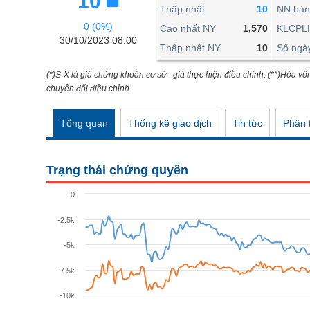
10
THẾ GIỚI
Thấp nhất
10
NN bán
0 (0%)
ĐÔNG DƯƠNG
Cao nhất NY
1,570
KLCPL
30/10/2023 08:00
Thấp nhất NY
10
Số ngà
TÀI CHÍNH CÁ NHÂN
PHÂN TÍCH
(*)S-X là giá chứng khoán cơ sở - giá thực hiện điều chỉnh; (**)Hòa vố
chuyển đổi điều chỉnh
Ngành
(-)
Tổng quan
Thống kê giao dịch
Tin tức
Phân t
VS-SECTOR
NĂNG LƯỢNG
Trạng thái chứng quyền
NGUYÊN VẬT LIỆU
0
CÔNG NGHIỆP
-2.5k
TIÊU DÙNG KHÔNG THIẾT YẾU
-5k
TIÊU DÙNG THIẾT YẾU
-7.5k
CHĂM SÓC SỨC KHỎE
-10k