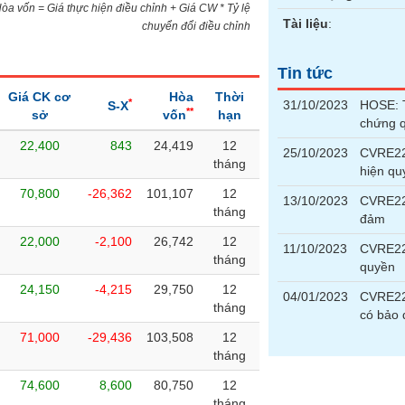
)Hòa vốn = Giá thực hiện điều chỉnh + Giá CW * Tỷ lệ
Tài liệu
:
chuyển đổi điều chỉnh
Tin tức
Giá CK cơ
Hòa
Thời
*
31/10/2023
HOSE: T
S-X
**
sở
vốn
hạn
chứng 
22,400
843
24,419
12
25/10/2023
CVRE222
tháng
hiện qu
70,800
-26,362
101,107
12
13/10/2023
CVRE222
tháng
đảm
22,000
-2,100
26,742
12
11/10/2023
CVRE22
tháng
quyền
24,150
-4,215
29,750
12
04/01/2023
CVRE222
tháng
có bảo
71,000
-29,436
103,508
12
tháng
74,600
8,600
80,750
12
tháng