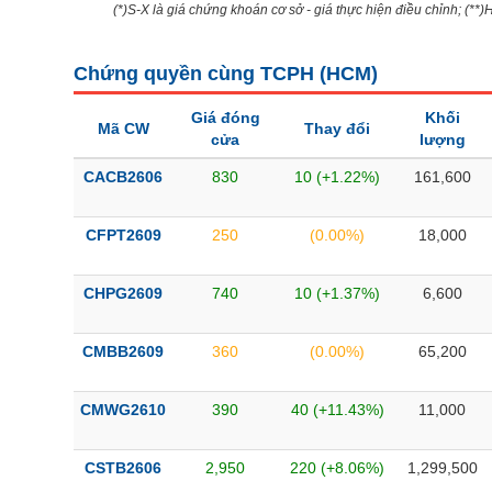
(*)S-X là giá chứng khoán cơ sở - giá thực hiện điều chỉnh; (**
Bài viết của tác giả
(-)
Chứng quyền cùng TCPH (
HCM
)
Báo cáo phân tích
(-)
Giá đóng
Khối
Mã CW
Thay đổi
cửa
lượng
Thuật ngữ
(-)
CACB2606
830
10 (+1.22%)
161,600
Dịch vụ
(-)
CFPT2609
250
(0.00%)
18,000
Đào tạo
CHPG2609
740
10 (+1.37%)
6,600
Sách tài chính
Công cụ đầu tư
CMBB2609
360
(0.00%)
65,200
Truyền thông tài chính
CMWG2610
390
40 (+11.43%)
11,000
Dữ liệu tài chính
CSTB2606
2,950
220 (+8.06%)
1,299,500