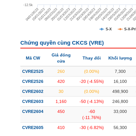
TÀI CHÍNH
-12.5k
23/05/2023
20/02/2023
12/06/2023
12/03/2023
02
30/03/2023
19/04/2023
15/01/2023
14/05/2023
09/02/2023
01/06/2023
01/03/2023
21/06/2
21/03/2023
10/04/2023
04/01/2023
03/05/2023
31/01/2023
CÔNG NGHỆ THÔNG TIN
DỊCH VỤ TRUYỀN THÔNG
S-X
S-X-Pr
TIỆN ÍCH
Chứng quyền cùng CKCS (
VRE
)
BẤT ĐỘNG SẢN
Giá đóng
Mã CW
Thay đổi
Khối lượng
cửa
Mã chứng khoán
(-)
CVRE2525
260
(0.00%)
7,300
Tất cả
Cổ phiếu
Chỉ số
Chứng chỉ quỹ
Chứng quy
CVRE2526
420
-20 (-4.55%)
16,100
CVRE2602
30
(0.00%)
498,900
Lãnh đạo
(-)
CVRE2603
1,160
-50 (-4.13%)
246,800
Tất cả
Người nội bộ
Người liên quan
Cổ đông lớn
CVRE2604
450
-60
33,000
(-11.76%)
Tin tức
(-)
CVRE2605
410
-30 (-6.82%)
56,300