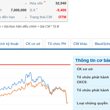
**
-
Hòa vốn
32,540
CÔNG CỤ ĐẦU TƯ
*
H
7,000,000
S-X
-9,400
XUẤT DỮ LIỆU
y đến hạn
-
Trạng thái CW
OTM
TIN MỚI
n = Giá thực hiện điều chỉnh + Giá CW * Tỷ lệ
ích kỹ thuật
CK cơ sở
Tổ chức PH
CW khác
BlackSch
Thông tin cơ bả
CK cơ sở
:
Tổ chức phát hành
CKCS
:
Tổ chức phát hành
Loại chứng quyền
: