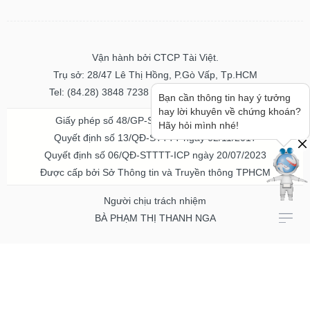
Vận hành bởi CTCP Tài Việt.
Trụ sở: 28/47 Lê Thị Hồng, P.Gò Vấp, Tp.HCM
Tel: (84.28) 3848 7238 - Fax: (84.28) 3848 7237
Bạn cần thông tin hay ý tưởng
hay lời khuyên về chứng khoán?
Giấy phép số 48/GP-STTTT ngày 04/11/2016
Hãy hỏi mình nhé!
Quyết định số 13/QĐ-STTTT ngày 02/11/2017
Quyết định số 06/QĐ-STTTT-ICP ngày 20/07/2023
Được cấp bởi Sở Thông tin và Truyền thông TPHCM
Người chịu trách nhiệm
BÀ PHẠM THỊ THANH NGA
Về chúng tôi
Quảng cáo & Dịch vụ
© Bản quyền thuộc về Vietstock