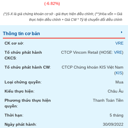
chính
(-6.82%)
(*)S-X là giá chứng khoán cơ sở - giá thực hiện điều chỉnh; (**)Hòa vốn = Giá
thực hiện điều chỉnh + Giá CW * Tỷ lệ chuyển đổi điều chỉnh
Công
Thông tin cơ bản
cụ
đầu
CK cơ sở
:
VRE
tư
Tổ chức phát hành
CTCP Vincom Retail (HOSE:
VRE
)
CKCS
:
Tổ chức phát hành CW
:
CTCP Chứng khoán KIS Việt Nam
Truyền
(
KIS
)
thông
Loại chứng quyền
:
Mua
tài
chính
Kiểu thực hiện
:
Châu Âu
Phương thức thực hiện
Thanh Toán Tiền
quyền
:
Thời hạn
:
5 tháng
Dữ
liệu
Ngày phát hành
:
30/09/2022