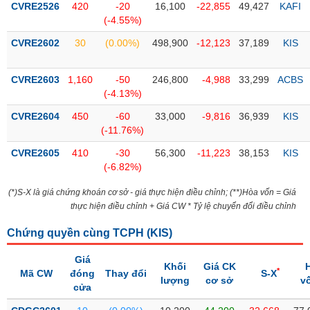
CVRE2526
420
-20
16,100
-22,855
49,427
KAFI
(-4.55%)
Trạng
thái
CVRE2602
30
(0.00%)
498,900
-12,123
37,189
KIS
NGÀNH
cổ
phiếu
CVRE2603
1,160
-50
246,800
-4,988
33,299
ACBS
Quy
(-4.13%)
DOANH
mô
CVRE2604
450
-60
33,000
-9,816
36,939
KIS
NGHIỆP
thị
(-11.76%)
trường
CVRE2605
410
-30
56,300
-11,223
38,153
KIS
Niêm
(-6.82%)
CỔ
yết
PHIẾU
(*)S-X là giá chứng khoán cơ sở - giá thực hiện điều chỉnh; (**)Hòa vốn = Giá
Niêm
thực hiện điều chỉnh + Giá CW * Tỷ lệ chuyển đổi điều chỉnh
yết
mới
Chứng quyền cùng TCPH (
KIS
)
PHÁI
Niêm
SINH
Giá
yết
Khối
Giá CK
*
Mã CW
đóng
Thay đổi
S-X
bổ
lượng
cơ sở
v
cửa
sung
TRÁI