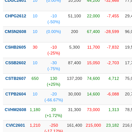
PHIẾU
CDGC2601
10
(0.00%)
10,200
44,200
-32,668
77,
Hủy
niêm
yết
CHPG2612
10
-10
51,100
22,000
-7,455
29,
(-50%)
Theo
CÔNG
dõi
CMSN2608
10
(0.00%)
200
67,400
-28,599
96,
CỤ
đặc
ĐẦU
biệt
TƯ
CSHB2605
30
-10
5,300
11,700
-7,832
19,
Không
(-25%)
được
CSSB2602
10
-30
87,400
15,050
-2,703
17,
ký
XUẤT
(-75%)
quỹ
DỮ
LIỆU
CSTB2607
650
130
137,200
74,600
4,712
75,
Danh
(+25%)
mục
ETF
CTPB2604
10
-20
30,000
14,600
-6,088
20,
TIN
(-66.67%)
Cổ
MỚI
phiếu
CVHM2608
1,180
20
31,300
73,000
1,313
78,
chi
(+1.72%)
Ngành
tiết
(-)
CVIC2601
1,210
-250
161,400
215,000
23,182
216,
(-17.12%)