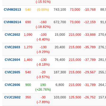
Tất cả
Cổ phiếu
Chỉ số
Chứng chỉ quỹ
Chứng q
(-15.91%)
CVHM2613
540
(0.00%)
743,100
73,000
-10,768
88,
Lãnh
đạo
(-)
CVHM2614
690
-160
672,700
73,000
-12,159
91,
(-18.82%)
Tất cả
Người nội bộ
Người liên quan
Cổ đông lớn
CVIC2602
1,090
-100
15,000
215,000
-33,888
270,
(-8.40%)
Tin
CVIC2603
1,270
-130
20,400
215,000
-35,789
276,
tức
(-)
(-9.29%)
CVIC2604
1,460
-130
76,400
215,000
-37,789
281,
(-8.18%)
Bài
viết
CVIC2605
540
-20
187,300
215,000
-29,567
255,
của
(-3.57%)
tác
giả
CVIC2606
900
190
6,800
215,000
-31,789
264,
(-)
(+26.76%)
CVJC2602
350
-30
103,000
125,500
-26,752
157,
Báo
(-7.89%)
cáo