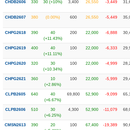
CHDB2606
330
30 (+10%)
3,400
26,550
-3,449
31,
liệu
Tâm
CHDB2607
380
(0.00%)
600
26,550
-5,449
35,
lý
TIÊU
thị
DÙNG
CHPG2618
390
40
200
22,000
-6,888
30,
trường
KHÔNG
(+11.43%)
THIẾT
CHPG2619
400
40
100
22,000
-6,333
29,
YẾU
(+11.11%)
CHPG2620
320
30
100
22,000
-4,999
28,
(+10.34%)
TIÊU
CHPG2621
360
10
100
22,000
-5,999
29,
DÙNG
(+2.86%)
THIẾT
CLPB2605
640
40
69,800
52,900
-9,099
65,
YẾU
(+6.67%)
CLPB2606
510
30
4,300
52,900
-11,079
68,
(+6.25%)
CMSN2613
390
20
100
67,400
-19,389
90,
CHĂM