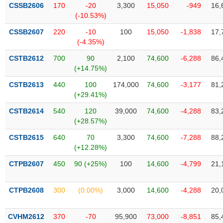
VỤ
CSSB2606
170
-20
3,300
15,050
-949
16,
TRUYỀN
(-10.53%)
THÔNG
CSSB2607
220
-10
100
15,050
-1,838
17,
(-4.35%)
CSTB2612
700
90
2,100
74,600
-6,288
86,
(+14.75%)
TIỆN
CSTB2613
440
100
174,000
74,600
-3,177
81,
ÍCH
(+29.41%)
CSTB2614
540
120
39,000
74,600
-4,288
83,
(+28.57%)
BẤT
CSTB2615
640
70
3,300
74,600
-7,288
88,
ĐỘNG
(+12.28%)
SẢN
CTPB2607
450
90 (+25%)
100
14,600
-4,799
21,
Mã
chứng
CTPB2608
300
(0.00%)
3,000
14,600
-4,288
20,
khoán
(-)
CVHM2612
370
-70
95,900
73,000
-8,851
85,