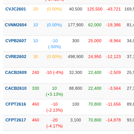
Tổng
VS-
quan
SECTOR
CVJC2601
20
(0.00%)
40,500
125,500
-43,721
169,
Giao
dịch
CVNM2604
10
(0.00%)
177,900
62,000
-19,386
81,
Tài
chính
CVPB2607
10
-10
300
25,000
-8,964
34,
NĂNG
(-50%)
Phân
LƯỢNG
tích
CVRE2602
30
(0.00%)
498,900
24,950
-12,123
37,
kỹ
thuật
CACB2609
240
-10 (-4%)
32,300
22,400
-2,509
25,
Hồ
NGUYÊN
sơ
VẬT
CACB2610
330
10
88,800
22,400
-3,564
27,
doanh
LIỆU
(+3.13%)
nghiệp
CFPT2616
460
-10
100
70,800
-11,656
89,
Tin
(-2.13%)
tức
sự
CFPT2617
460
-20
3,100
70,800
-14,878
93,
CÔNG
kiện
(-4.17%)
NGHIỆP
Tài