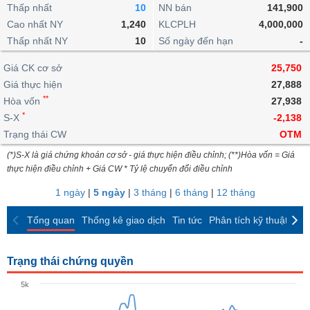
khoản
lai
Thấp nhất
10
NN bán
141,900
dịch
lỗ
Phân
Vĩ
Thống
Định
Cao nhất NY
1,240
KLCPLH
4,000,000
tích
mô
BẤT
Chứng
IR
Giao
kê
Chứng
giá
Thấp nhất NY
kỹ
10
Số ngày đến hạn
-
ĐỘNG
quyền
Awards
dịch
giao
quyền
thuật
SẢN
Nước
nội
dịch
Trái
Giá CK cơ sở
25,750
ngoài
Tổng
bộ
Bảng
phiếu
Giá thực hiện
27,888
Tin
quan
giá
Đào
doanh
Tự
**
Niên
tức
Hòa vốn
27,938
TÀI
trực
tạo
nghiệp
doanh
Thống
giám
*
S-X
-2,138
CHÍNH
tuyến
kê
Top
Trạng thái CW
OTM
Tài
giao
Bộ
cổ
liệu
(*)S-X là giá chứng khoán cơ sở - giá thực hiện điều chỉnh; (**)Hòa vốn = Giá
dịch
Dịch
lọc
phiếu
cổ
HÀNG
thực hiện điều chỉnh + Giá CW * Tỷ lệ chuyển đổi điều chỉnh
vụ
cổ
Định
đông
HÓA
Bản
phiếu
1 ngày
|
5 ngày
|
3 tháng
|
6 tháng
|
12 tháng
giá
đồ
So
ngành
Tổng quan
Thống kê giao dịch
Tin tức
Phân tích kỹ thuật
CK
sánh
KINH
cổ
Thống
TẾ
phiếu
kê
Trạng thái chứng quyền
giao
Báo
dịch
5k
cáo
THẾ
phân
GIỚI