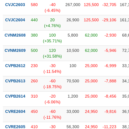
phân
CVJC2603
580
-40
267,000
125,500
-32,705
167,
tích
(-6.45%)
(-)
CVJC2604
440
20
26,900
125,500
-29,106
161,
(+4.76%)
Thuật
ngữ
CVNM2608
380
100
5,800
62,000
-2,930
68,
(-)
(+35.71%)
CVNM2609
500
120
10,500
62,000
-5,946
72,
(+31.58%)
Dịch
vụ
CVPB2612
230
-30
100
25,000
-6,999
33,
(-)
(-11.54%)
CVPB2613
260
-60
70,500
25,000
-7,888
34,
Đào
(-18.75%)
tạo
CVPB2614
310
-20
1,200
25,000
-8,456
35,
(-6.06%)
CVRE2604
450
-60
33,000
24,950
-9,816
36,
(-11.76%)
Sách
tài
CVRE2605
410
-30
56,300
24,950
-11,223
38,