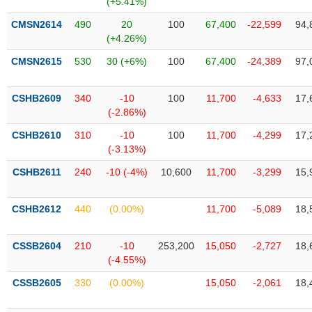
(+5.41%)
SÓC
SỨC
CMSN2614
490
20
100
67,400
-22,599
94,
KHỎE
(+4.26%)
CMSN2615
530
30 (+6%)
100
67,400
-24,389
97,
CSHB2609
340
-10
100
11,700
-4,633
17,
TÀI
(-2.86%)
CHÍNH
CSHB2610
310
-10
100
11,700
-4,299
17,
(-3.13%)
CSHB2611
240
-10 (-4%)
10,600
11,700
-3,299
15,
CÔNG
NGHỆ
CSHB2612
440
(0.00%)
11,700
-5,089
18,
THÔNG
TIN
CSSB2604
210
-10
253,200
15,050
-2,727
18,
(-4.55%)
CSSB2605
330
(0.00%)
15,050
-2,061
18,
DỊCH