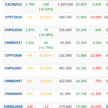
PHIẾU
Hủy
CACB2511
1,760
100
1,029,600
22,650
2,818
2
niêm
(+6.02%)
yết
CFPT2518
20
(0.00%)
590,700
71,800
-34,089
10
Theo
CÔNG
dõi
CỤ
đặc
CHPG2525
1,670
70
135,000
22,100
545
2
ĐẦU
biệt
(+4.38%)
TƯ
Không
CMBB2517
3,510
60
26,200
24,250
4,000
2
được
(+1.74%)
ký
XUẤT
CFPT2608
40
(0.00%)
141,900
71,800
-22,896
9
quỹ
DỮ
LIỆU
Danh
CHPG2607
240
(0.00%)
887,300
22,100
-2,893
2
mục
ETF
TIN
CMBB2607
520
(0.00%)
322,300
24,250
-750
2
Cổ
MỚI
phiếu
CMSN2605
160
(0.00%)
61,400
67,700
-11,300
7
chi
Ngành
tiết
(-)
CMWG2609
140
-10
173,900
73,000
-15,620
8