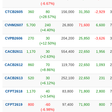
Tổng
VS-
(-6.67%)
quan
SECTOR
CTCB2605
360
80
156,000
31,350
-2,929
3
Giao
(+28.57%)
dịch
CVHM2607
5,700
240
26,800
71,600
6,600
7
Tài
(+4.40%)
chính
NĂNG
CVPB2606
270
30
204,200
25,850
-3,626
3
Phân
LƯỢNG
(+12.50%)
tích
kỹ
CACB2611
1,170
30
554,400
22,650
1,956
2
thuật
(+2.63%)
Hồ
CACB2612
860
70
119,700
22,650
1,093
2
NGUYÊN
sơ
(+8.86%)
VẬT
doanh
LIỆU
CACB2613
520
30
252,100
22,650
231
2
nghiệp
(+6.12%)
Tin
CFPT2618
1,170
40
83,800
71,800
2,800
7
tức
(+3.54%)
sự
CÔNG
kiện
CFPT2619
800
-60
97,400
71,800
800
7
NGHIỆP
(-6.98%)
Tài