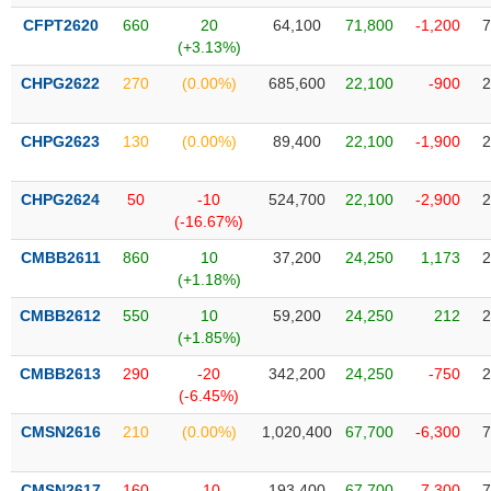
liệu
CFPT2620
660
20
64,100
71,800
-1,200
7
(+3.13%)
Tâm
CHPG2622
270
(0.00%)
685,600
22,100
-900
2
lý
TIÊU
thị
DÙNG
trường
KHÔNG
CHPG2623
130
(0.00%)
89,400
22,100
-1,900
2
THIẾT
YẾU
CHPG2624
50
-10
524,700
22,100
-2,900
2
(-16.67%)
CMBB2611
860
10
37,200
24,250
1,173
2
(+1.18%)
TIÊU
CMBB2612
550
10
59,200
24,250
212
2
DÙNG
(+1.85%)
THIẾT
YẾU
CMBB2613
290
-20
342,200
24,250
-750
2
(-6.45%)
CMSN2616
210
(0.00%)
1,020,400
67,700
-6,300
7
CHĂM
CMSN2617
160
-10
193,400
67,700
-7,300
7