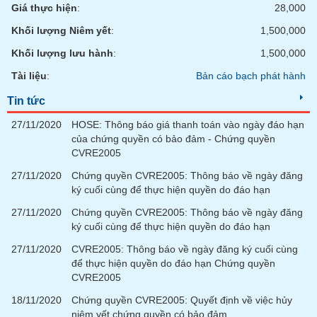
phân
Giá thực hiện
:
28,000
tích
(-)
Khối lượng Niêm yết
:
1,500,000
Khối lượng lưu hành
:
1,500,000
Thuật
Tài liệu
:
Bản cáo bạch phát hành
ngữ
(-)
Tin tức
27/11/2020
HOSE: Thông báo giá thanh toán vào ngày đáo hạn
của chứng quyền có bảo đảm - Chứng quyền
Dịch
vụ
CVRE2005
(-)
27/11/2020
Chứng quyền CVRE2005: Thông báo về ngày đăng
ký cuối cùng để thực hiện quyền do đáo hạn
Đào
27/11/2020
Chứng quyền CVRE2005: Thông báo về ngày đăng
tạo
ký cuối cùng để thực hiện quyền do đáo hạn
27/11/2020
CVRE2005: Thông báo về ngày đăng ký cuối cùng
để thực hiện quyền do đáo hạn Chứng quyền
CVRE2005
Sách
18/11/2020
Chứng quyền CVRE2005: Quyết định về việc hủy
tài
niêm yết chứng quyền có bảo đảm