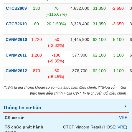
VỤ
CTCB2609
130
70
4,632,000
31,350
-2,650
3
TRUYỀN
(+116.67%)
THÔNG
CTCB2610
60
20 (+50%)
3,328,400
31,350
-3,650
3
CVNM2610
1,720
-50
1,445,900
62,100
5,100
6
TIỆN
(-2.82%)
ÍCH
CVNM2611
1,260
-130
377,900
62,100
3,100
6
(-9.35%)
CVNM2612
870
-60
376,700
62,100
1,100
6
(-6.45%)
BẤT
ĐỘNG
(*)S-X là giá chứng khoán cơ sở - giá thực hiện điều chỉnh; (**)Hòa vốn = Giá
SẢN
thực hiện điều chỉnh + Giá CW * Tỷ lệ chuyển đổi điều chỉnh
Mã
Thông tin cơ bản
chứng
khoán
CK cơ sở
:
VRE
(-)
Tổ chức phát hành
CTCP Vincom Retail (HOSE:
VRE
)