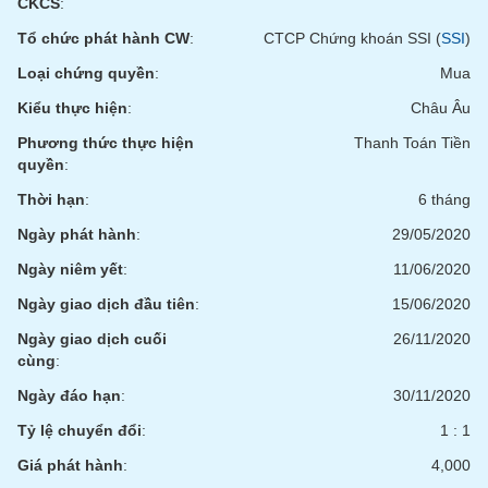
CKCS
:
Tất cả
Cổ phiếu
Chỉ số
Chứng chỉ quỹ
Chứng q
Tổ chức phát hành CW
:
CTCP Chứng khoán SSI (
SSI
)
Lãnh
Loại chứng quyền
:
Mua
đạo
(-)
Kiểu thực hiện
:
Châu Âu
Phương thức thực hiện
Thanh Toán Tiền
Tất cả
Người nội bộ
Người liên quan
Cổ đông lớn
quyền
:
Thời hạn
:
6 tháng
Tin
tức
Ngày phát hành
:
29/05/2020
(-)
Ngày niêm yết
:
11/06/2020
Bài
Ngày giao dịch đầu tiên
:
15/06/2020
viết
Ngày giao dịch cuối
26/11/2020
của
tác
cùng
:
giả
(-)
Ngày đáo hạn
:
30/11/2020
Tỷ lệ chuyển đổi
:
1 : 1
Báo
Giá phát hành
:
4,000
cáo