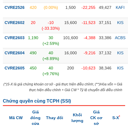
CVRE2526
420
(0.00%)
1,500
-22,255
49,427
KAFI
Trạng
thái
NGÀNH
cổ
CVRE2602
20
-10
15,600
-11,523
37,151
KIS
phiếu
(-33.33%)
CVRE2603
1,190
30
101,600
-4,388
33,386
ACBS
Quy
(+2.59%)
DOANH
mô
NGHIỆP
thị
CVRE2604
490
40
16,000
-9,216
37,132
KIS
trường
(+8.89%)
Niêm
CVRE2605
450
40
200
-10,623
38,346
KIS
CỔ
yết
(+9.76%)
PHIẾU
Niêm
(*)S-X là giá chứng khoán cơ sở - giá thực hiện điều chỉnh; (**)Hòa vốn = Giá
yết
thực hiện điều chỉnh + Giá CW * Tỷ lệ chuyển đổi điều chỉnh
mới
PHÁI
Chứng quyền cùng TCPH (
SSI
)
Niêm
SINH
yết
Giá
Giá
bổ
Khối
*
Mã CW
đóng
Thay đổi
CK cơ
S-X
sung
lượng
TRÁI
cửa
sở