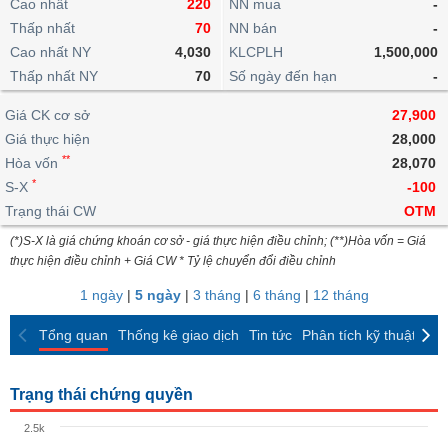
khoản
Cao nhất
220
NN mua
-
lai
dịch
lỗ
Phân
Vĩ
Thấp nhất
Thống
70
NN bán
-
Định
tích
mô
BẤT
Chứng
IR
Giao
kê
Chứng
Cao nhất NY
4,030
KLCPLH
1,500,000
giá
kỹ
ĐỘNG
quyền
Awards
dịch
giao
quyền
Thấp nhất NY
70
Số ngày đến hạn
-
thuật
SẢN
Nước
nội
dịch
Trái
ngoài
Tổng
bộ
Bảng
Giá CK cơ sở
phiếu
27,900
Tin
quan
giá
Đào
doanh
Giá thực hiện
28,000
Tự
Niên
tức
TÀI
trực
tạo
nghiệp
**
doanh
Hòa vốn
Thống
28,070
giám
CHÍNH
tuyến
kê
*
S-X
-100
Top
Tài
giao
Bộ
Trạng thái CW
OTM
cổ
liệu
dịch
Dịch
lọc
phiếu
cổ
(*)S-X là giá chứng khoán cơ sở - giá thực hiện điều chỉnh; (**)Hòa vốn = Giá
HÀNG
vụ
cổ
Định
đông
thực hiện điều chỉnh + Giá CW * Tỷ lệ chuyển đổi điều chỉnh
HÓA
Bản
phiếu
giá
đồ
1 ngày
|
5 ngày
|
3 tháng
|
6 tháng
|
12 tháng
So
ngành
sánh
KINH
Tổng quan
Thống kê giao dịch
Tin tức
Phân tích kỹ thuật
CK
cổ
Thống
TẾ
phiếu
kê
giao
Trạng thái chứng quyền
Báo
dịch
cáo
THẾ
2.5k
phân
GIỚI