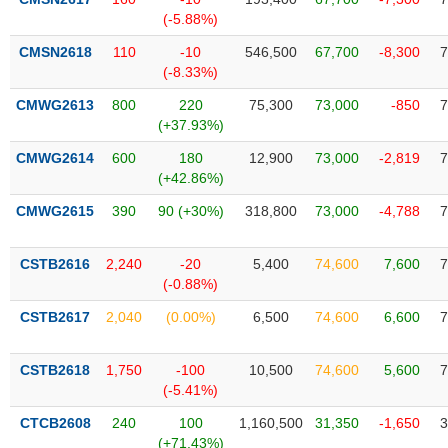
SÓC
(-5.88%)
SỨC
KHỎE
CMSN2618
110
-10
546,500
67,700
-8,300
7
(-8.33%)
CMWG2613
800
220
75,300
73,000
-850
7
(+37.93%)
TÀI
CMWG2614
600
180
12,900
73,000
-2,819
7
CHÍNH
(+42.86%)
CMWG2615
390
90 (+30%)
318,800
73,000
-4,788
7
CSTB2616
2,240
-20
5,400
74,600
7,600
7
CÔNG
(-0.88%)
NGHỆ
THÔNG
CSTB2617
2,040
(0.00%)
6,500
74,600
6,600
7
TIN
CSTB2618
1,750
-100
10,500
74,600
5,600
7
(-5.41%)
CTCB2608
240
100
1,160,500
31,350
-1,650
3
DỊCH
(+71.43%)