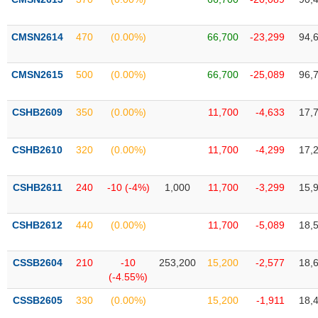
SÓC
SỨC
KHỎE
CMSN2614
470
(0.00%)
66,700
-23,299
94,
CMSN2615
500
(0.00%)
66,700
-25,089
96,
TÀI
CSHB2609
350
(0.00%)
11,700
-4,633
17,
CHÍNH
CSHB2610
320
(0.00%)
11,700
-4,299
17,
CSHB2611
240
-10 (-4%)
1,000
11,700
-3,299
15,
CÔNG
NGHỆ
THÔNG
CSHB2612
440
(0.00%)
11,700
-5,089
18,
TIN
CSSB2604
210
-10
253,200
15,200
-2,577
18,
(-4.55%)
CSSB2605
330
(0.00%)
15,200
-1,911
18,
DỊCH