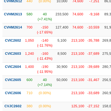
CVHM2612
440
(0.00%)
10,000
74,600
-7,251
86,
Tất cả
Cổ phiếu
Chỉ số
Chứng chỉ quỹ
Chứng q
CVHM2613
580
40
233,500
74,600
-9,168
89,
Lãnh
đạo
(+7.41%)
(-)
CVHM2614
700
-150
127,400
74,600
-10,559
91,
(-17.65%)
Tất cả
Người nội bộ
Người liên quan
Cổ đông lớn
CVIC2602
1,050
-140
5,100
213,100
-35,788
269,
(-11.76%)
Tin
tức
(-)
CVIC2603
1,240
-160
8,500
213,100
-37,689
275,
(-11.43%)
CVIC2604
1,400
-190
30,900
213,100
-39,689
280,
Bài
(-11.95%)
viết
của
CVIC2605
600
40
50,000
213,100
-31,467
256,
tác
(+7.14%)
giả
(-)
CVIC2606
710
(0.00%)
213,100
-33,689
260,
Báo
CVJC2602
380
(0.00%)
125,100
-27,152
158,
cáo