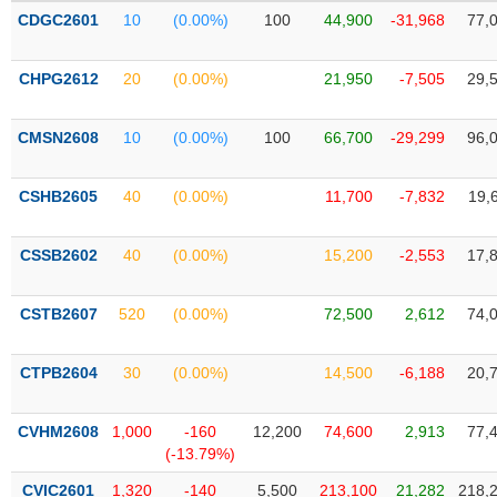
PHIẾU
Hủy
CDGC2601
10
(0.00%)
100
44,900
-31,968
77,
niêm
yết
CHPG2612
20
(0.00%)
21,950
-7,505
29,
Theo
CÔNG
dõi
CỤ
đặc
CMSN2608
10
(0.00%)
100
66,700
-29,299
96,
ĐẦU
biệt
TƯ
Không
CSHB2605
40
(0.00%)
11,700
-7,832
19,
được
ký
XUẤT
CSSB2602
40
(0.00%)
15,200
-2,553
17,
quỹ
DỮ
LIỆU
Danh
CSTB2607
520
(0.00%)
72,500
2,612
74,
mục
ETF
TIN
CTPB2604
30
(0.00%)
14,500
-6,188
20,
Cổ
MỚI
phiếu
CVHM2608
1,000
-160
12,200
74,600
2,913
77,
chi
Ngành
(-13.79%)
tiết
(-)
CVIC2601
1,320
-140
5,500
213,100
21,282
218,