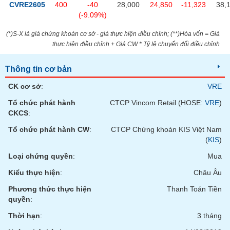
chính
CVRE2605
400
-40
28,000
24,850
-11,323
38,
(-9.09%)
(*)S-X là giá chứng khoán cơ sở - giá thực hiện điều chỉnh; (**)Hòa vốn = Giá
thực hiện điều chỉnh + Giá CW * Tỷ lệ chuyển đổi điều chỉnh
Công
cụ
Thông tin cơ bản
đầu
tư
CK cơ sở
:
VRE
Tổ chức phát hành
CTCP Vincom Retail (HOSE:
VRE
)
CKCS
:
Tổ chức phát hành CW
:
CTCP Chứng khoán KIS Việt Nam
Truyền
(
KIS
)
thông
tài
Loại chứng quyền
:
Mua
chính
Kiểu thực hiện
:
Châu Âu
Phương thức thực hiện
Thanh Toán Tiền
quyền
:
Dữ
Thời hạn
:
3 tháng
liệu