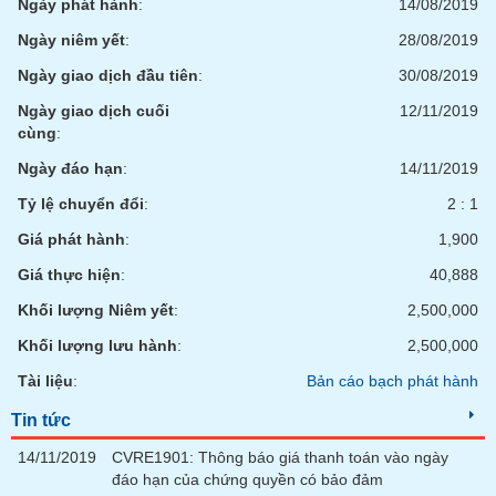
tài
Ngày phát hành
:
14/08/2019
chính
Ngày niêm yết
:
28/08/2019
Ngày giao dịch đầu tiên
:
30/08/2019
Ngày giao dịch cuối
12/11/2019
cùng
:
Ngày đáo hạn
:
14/11/2019
Tỷ lệ chuyển đổi
:
2 : 1
Giá phát hành
:
1,900
Giá thực hiện
:
40,888
Khối lượng Niêm yết
:
2,500,000
Khối lượng lưu hành
:
2,500,000
Tài liệu
:
Bản cáo bạch phát hành
Tin tức
14/11/2019
CVRE1901: Thông báo giá thanh toán vào ngày
đáo hạn của chứng quyền có bảo đảm