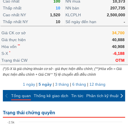
khoản
Cao nhất
100
NN mua
10,373
lai
dịch
lỗ
Phân
Vĩ
Thấp nhất
Thống
10
NN bán
207,735
Định
tích
mô
BẤT
Chứng
IR
Giao
kê
Chứng
Cao nhất NY
1,520
KLCPLH
2,500,000
giá
kỹ
ĐỘNG
quyền
Awards
dịch
giao
quyền
Thấp nhất NY
10
Số ngày đến hạn
-
thuật
SẢN
Nước
nội
dịch
Trái
ngoài
Tổng
bộ
Bảng
Giá CK cơ sở
phiếu
34,700
Tin
quan
giá
Đào
doanh
Giá thực hiện
40,888
Tự
Niên
tức
TÀI
trực
tạo
nghiệp
**
doanh
Hòa vốn
Thống
40,908
giám
CHÍNH
tuyến
kê
*
S-X
-6,188
Top
Tài
giao
Bộ
Trạng thái CW
OTM
cổ
liệu
dịch
Dịch
lọc
phiếu
cổ
(*)S-X là giá chứng khoán cơ sở - giá thực hiện điều chỉnh; (**)Hòa vốn = Giá
HÀNG
vụ
cổ
Định
đông
thực hiện điều chỉnh + Giá CW * Tỷ lệ chuyển đổi điều chỉnh
HÓA
Bản
phiếu
giá
đồ
1 ngày
|
5 ngày
|
3 tháng
|
6 tháng
|
12 tháng
So
ngành
sánh
KINH
Tổng quan
Thống kê giao dịch
Tin tức
Phân tích kỹ thuật
CK
cổ
Thống
TẾ
phiếu
kê
giao
Trạng thái chứng quyền
Báo
dịch
cáo
THẾ
-2.5k
phân
GIỚI