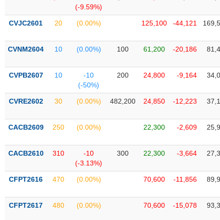
Tổng
VS-
(-9.59%)
quan
SECTOR
CVJC2601
20
(0.00%)
125,100
-44,121
169,
Giao
dịch
CVNM2604
10
(0.00%)
100
61,200
-20,186
81,
Tài
chính
NĂNG
CVPB2607
10
-10
200
24,800
-9,164
34,
Phân
LƯỢNG
(-50%)
tích
kỹ
CVRE2602
30
(0.00%)
482,200
24,850
-12,223
37,
thuật
Hồ
CACB2609
250
(0.00%)
22,300
-2,609
25,
NGUYÊN
sơ
VẬT
doanh
LIỆU
CACB2610
310
-10
300
22,300
-3,664
27,
nghiệp
(-3.13%)
Tin
CFPT2616
470
(0.00%)
70,600
-11,856
89,
tức
sự
CÔNG
kiện
CFPT2617
480
(0.00%)
70,600
-15,078
93,
NGHIỆP
Tài