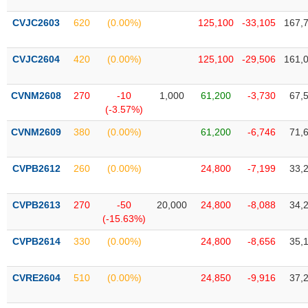
phân
tích
CVJC2603
620
(0.00%)
125,100
-33,105
167,
(-)
CVJC2604
420
(0.00%)
125,100
-29,506
161,
Thuật
ngữ
(-)
CVNM2608
270
-10
1,000
61,200
-3,730
67,
(-3.57%)
CVNM2609
380
(0.00%)
61,200
-6,746
71,
Dịch
vụ
(-)
CVPB2612
260
(0.00%)
24,800
-7,199
33,
Đào
CVPB2613
270
-50
20,000
24,800
-8,088
34,
tạo
(-15.63%)
CVPB2614
330
(0.00%)
24,800
-8,656
35,
CVRE2604
510
(0.00%)
24,850
-9,916
37,
Sách
tài