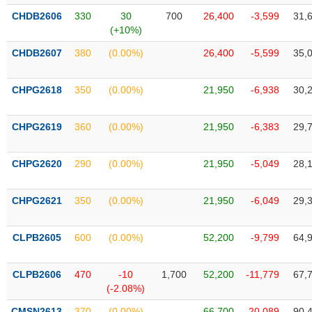
liệu
CHDB2606
330
30
700
26,400
-3,599
31,
(+10%)
Tâm
CHDB2607
380
(0.00%)
26,400
-5,599
35,
lý
TIÊU
thị
DÙNG
trường
KHÔNG
CHPG2618
350
(0.00%)
21,950
-6,938
30,
THIẾT
YẾU
CHPG2619
360
(0.00%)
21,950
-6,383
29,
CHPG2620
290
(0.00%)
21,950
-5,049
28,
TIÊU
CHPG2621
350
(0.00%)
21,950
-6,049
29,
DÙNG
THIẾT
YẾU
CLPB2605
600
(0.00%)
52,200
-9,799
64,
CLPB2606
470
-10
1,700
52,200
-11,779
67,
(-2.08%)
CHĂM
CMSN2613
370
(0.00%)
66,700
-20,089
90,