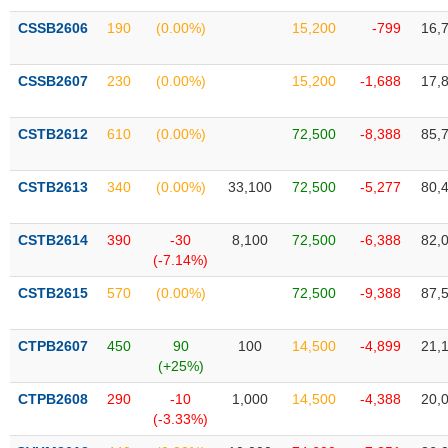
VỤ
CSSB2606
190
(0.00%)
15,200
-799
16,
TRUYỀN
THÔNG
CSSB2607
230
(0.00%)
15,200
-1,688
17,
CSTB2612
610
(0.00%)
72,500
-8,388
85,
TIỆN
ÍCH
CSTB2613
340
(0.00%)
33,100
72,500
-5,277
80,
CSTB2614
390
-30
8,100
72,500
-6,388
82,
(-7.14%)
BẤT
ĐỘNG
CSTB2615
570
(0.00%)
72,500
-9,388
87,
SẢN
CTPB2607
450
90
100
14,500
-4,899
21,
Mã
(+25%)
chứng
khoán
CTPB2608
290
-10
1,000
14,500
-4,388
20,
(-)
(-3.33%)