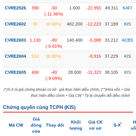
CVRE2526
390
-50
1,600
-22,955
49,311
KAFI
Trạng
(-11.36%)
thái
NGÀNH
cổ
CVRE2602
30
(0.00%)
482,200
-12,223
37,189
KIS
phiếu
CVRE2603
1,130
-80
140,400
-5,088
33,212
ACBS
Quy
(-6.61%)
DOANH
mô
NGHIỆP
thị
CVRE2604
510
(0.00%)
-9,916
37,229
KIS
trường
Niêm
CVRE2605
400
-40
28,000
-11,323
38,105
KIS
CỔ
yết
(-9.09%)
PHIẾU
Niêm
(*)S-X là giá chứng khoán cơ sở - giá thực hiện điều chỉnh; (**)Hòa vốn = Giá
yết
thực hiện điều chỉnh + Giá CW * Tỷ lệ chuyển đổi điều chỉnh
mới
PHÁI
Chứng quyền cùng TCPH (
KIS
)
Niêm
SINH
yết
Giá
bổ
Khối
Giá CK
H
*
Mã CW
đóng
Thay đổi
S-X
sung
lượng
cơ sở
v
TRÁI
cửa