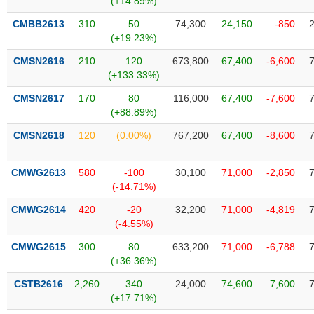
(+14.89%)
Tất cả
Cổ phiếu
Chỉ số
Chứng chỉ quỹ
Chứng q
CMBB2613
310
50
74,300
24,150
-850
(+19.23%)
Lãnh
đạo
CMSN2616
210
120
673,800
67,400
-6,600
(-)
(+133.33%)
Tất cả
Người nội bộ
Người liên quan
Cổ đông lớn
CMSN2617
170
80
116,000
67,400
-7,600
(+88.89%)
Tin
CMSN2618
120
(0.00%)
767,200
67,400
-8,600
tức
(-)
CMWG2613
580
-100
30,100
71,000
-2,850
(-14.71%)
Bài
viết
CMWG2614
420
-20
32,200
71,000
-4,819
của
(-4.55%)
tác
giả
CMWG2615
300
80
633,200
71,000
-6,788
(-)
(+36.36%)
CSTB2616
2,260
340
24,000
74,600
7,600
Báo
(+17.71%)
cáo