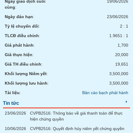
tài
Ngày giao dịch cuối
19/06/2026
chính
cùng
:
Ngày đáo hạn
:
23/06/2026
Tỷ lệ chuyển đổi
:
2 : 1
TLCĐ điều chỉnh
:
1.9651 : 1
Giá phát hành
:
1,700
Giá thực hiện
:
20,000
Giá TH điều chỉnh
:
19,651
Khối lượng Niêm yết
:
3,500,000
Khối lượng lưu hành
:
3,500,000
Tài liệu
:
Bản cáo bạch phát hành
Tin tức
23/06/2026
CVPB2516: Thông báo về giá thanh toán để thực
hiện chứng quyền
10/06/2026
CVPB2516: Quyết định hủy niêm yết chứng quyền