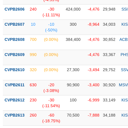
PHIẾU
Hủy
niêm
CVPB2606
240
-30
424,000
-4,476
29,948
SSI
yết
(-11.11%)
Theo
CVPB2607
10
-10
300
-8,964
34,003
KIS
CÔNG
dõi
(-50%)
CỤ
đặc
ĐẦU
CVPB2608
700
(0.00%)
384,400
-4,476
30,852
ACB
biệt
TƯ
Không
CVPB2609
990
(0.00%)
-4,476
33,367
PH
được
ký
XUẤT
quỹ
DỮ
CVPB2610
320
(0.00%)
27,300
-3,494
29,752
SS
LIỆU
Danh
mục
CVPB2611
630
-20
90,900
-3,400
30,920
MSV
ETF
(-3.08%)
TIN
Cổ
CVPB2612
230
-30
100
-6,999
33,149
KIS
MỚI
phiếu
(-11.54%)
chi
Ngành
CVPB2613
260
-60
70,500
-7,888
34,188
KIS
tiết
(-)
(-18.75%)