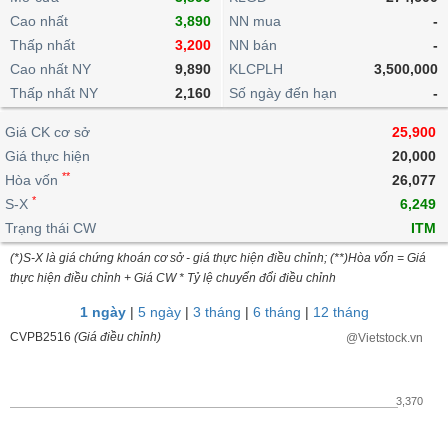
khoản
lai
dịch
lỗ
Phân
Vĩ
Cao nhất
3,890
NN mua
-
Thống
Định
tích
mô
BẤT
Chứng
IR
Thấp nhất
3,200
NN bán
-
Giao
kê
Chứng
giá
kỹ
ĐỘNG
quyền
Awards
Cao nhất NY
9,890
KLCPLH
3,500,000
dịch
giao
quyền
thuật
SẢN
Nước
nội
dịch
Thấp nhất NY
2,160
Số ngày đến hạn
-
Trái
ngoài
Tổng
bộ
Bảng
phiếu
Tin
quan
Giá CK cơ sở
25,900
giá
Đào
doanh
Tự
Niên
tức
TÀI
trực
tạo
Giá thực hiện
20,000
nghiệp
doanh
Thống
giám
CHÍNH
tuyến
**
Hòa vốn
26,077
kê
Top
Tài
*
S-X
6,249
giao
Bộ
cổ
liệu
dịch
Dịch
Trạng thái CW
lọc
ITM
phiếu
cổ
HÀNG
vụ
cổ
Định
(*)S-X là giá chứng khoán cơ sở - giá thực hiện điều chỉnh; (**)Hòa vốn = Giá
đông
HÓA
Bản
phiếu
thực hiện điều chỉnh + Giá CW * Tỷ lệ chuyển đổi điều chỉnh
giá
đồ
So
ngành
1 ngày
|
5 ngày
|
3 tháng
|
6 tháng
|
12 tháng
sánh
KINH
CVPB2516
(Giá điều chỉnh)
@Vietstock.vn
cổ
Thống
TẾ
phiếu
kê
giao
Báo
3,370
dịch
cáo
THẾ
phân
GIỚI