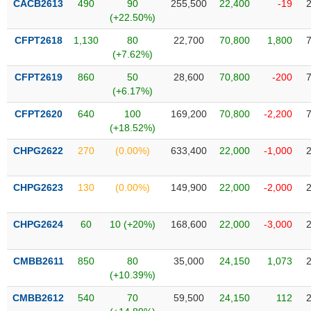
CACB2613
490
90
255,500
22,400
-19
VỤ
(+22.50%)
TRUYỀN
THÔNG
CFPT2618
1,130
80
22,700
70,800
1,800
(+7.62%)
CFPT2619
860
50
28,600
70,800
-200
(+6.17%)
TIỆN
CFPT2620
640
100
169,200
70,800
-2,200
ÍCH
(+18.52%)
CHPG2622
270
(0.00%)
633,400
22,000
-1,000
CHPG2623
130
(0.00%)
149,900
22,000
-2,000
BẤT
ĐỘNG
SẢN
CHPG2624
60
10 (+20%)
168,600
22,000
-3,000
Mã
CMBB2611
850
80
35,000
24,150
1,073
chứng
(+10.39%)
khoán
(-)
CMBB2612
540
70
59,500
24,150
112