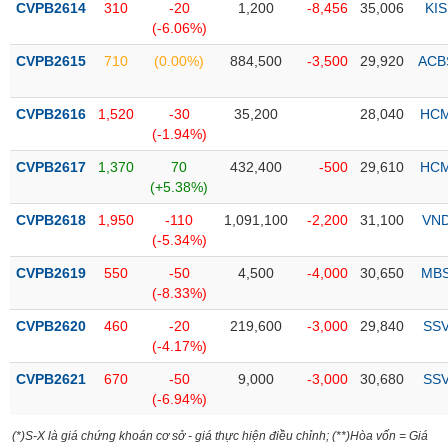
Tổng
VS-
CVPB2614
310
-20
1,200
-8,456
35,006
KIS
quan
(-6.06%)
SECTOR
Giao
CVPB2615
710
(0.00%)
884,500
-3,500
29,920
ACB
dịch
Tài
CVPB2616
1,520
-30
35,200
28,040
HC
chính
(-1.94%)
NĂNG
Phân
LƯỢNG
CVPB2617
1,370
70
432,400
-500
29,610
HC
tích
(+5.38%)
kỹ
CVPB2618
1,950
-110
1,091,100
-2,200
31,100
VN
thuật
(-5.34%)
Hồ
NGUYÊN
CVPB2619
550
-50
4,500
-4,000
30,650
MB
sơ
VẬT
(-8.33%)
doanh
LIỆU
nghiệp
CVPB2620
460
-20
219,600
-3,000
29,840
SS
(-4.17%)
Tin
tức
CVPB2621
670
-50
9,000
-3,000
30,680
SS
sự
(-6.94%)
CÔNG
kiện
NGHIỆP
(*)S-X là giá chứng khoán cơ sở - giá thực hiện điều chỉnh; (**)Hòa vốn = Giá
Tài