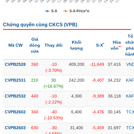
Trạng
S-X
S-X-Price*n
thái
NGÀNH
cổ
Chứng quyền cùng CKCS (
VPB
)
phiếu
Tổ
Giá
Quy
Khối
Hòa
chứ
*
Mã CW
đóng
Thay đổi
S-X
DOANH
mô
**
lượng
vốn
phá
cửa
NGHIỆP
thị
hàn
trường
CVPB2528
260
-10
409,200
-11,649
37,415
VN
Niêm
(-3.70%)
CỔ
yết
PHIẾU
CVPB2531
210
30
242,200
-8,407
34,232
KAF
Niêm
(+16.67%)
yết
CVPB2532
440
-10
4,300
-9,389
36,118
KAF
mới
PHÁI
(-2.22%)
Niêm
SINH
CVPB2602
340
-40
6,400
-4,476
30,145
TC
yết
(-10.53%)
bổ
sung
CVPB2603
630
-30
31,400
-5,459
31,697
TC
TRÁI
(-4.55%)