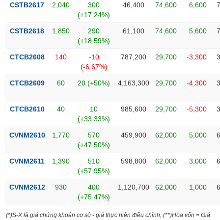
phân
CSTB2617
2,040
300
46,400
74,600
6,600
tích
(+17.24%)
(-)
CSTB2618
1,850
290
61,100
74,600
5,600
(+18.59%)
Thuật
CTCB2608
140
-10
787,200
29,700
-3,300
ngữ
(-)
(-6.67%)
CTCB2609
60
20 (+50%)
4,163,300
29,700
-4,300
Dịch
vụ
CTCB2610
40
10
985,600
29,700
-5,300
(-)
(+33.33%)
CVNM2610
1,770
570
459,900
62,000
5,000
Đào
(+47.50%)
tạo
CVNM2611
1,390
510
598,800
62,000
3,000
(+57.95%)
CVNM2612
930
400
1,120,700
62,000
1,000
(+75.47%)
Sách
tài
(*)S-X là giá chứng khoán cơ sở - giá thực hiện điều chỉnh; (**)Hòa vốn = Giá