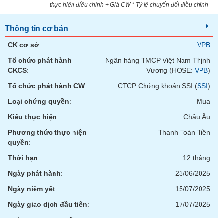
chính
thực hiện điều chỉnh + Giá CW * Tỷ lệ chuyển đổi điều chỉnh
Thông tin cơ bản
CK cơ sở
:
VPB
Công
cụ
Tổ chức phát hành
Ngân hàng TMCP Việt Nam Thịnh
đầu
CKCS
:
Vượng (HOSE:
VPB
)
tư
Tổ chức phát hành CW
:
CTCP Chứng khoán SSI (
SSI
)
Loại chứng quyền
:
Mua
Kiểu thực hiện
:
Châu Âu
Truyền
Phương thức thực hiện
Thanh Toán Tiền
thông
quyền
:
tài
chính
Thời hạn
:
12 tháng
Ngày phát hành
:
23/06/2025
Ngày niêm yết
:
15/07/2025
Dữ
Ngày giao dịch đầu tiên
:
17/07/2025
liệu