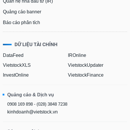
Quan hệ nhà đầu tư (IR)
Quảng cáo banner
Báo cáo phân tích
DỮ LIỆU TÀI CHÍNH
DataFeed
IROnline
VietstockXLS
VietstockUpdater
InvestOnline
VietstockFinance
Quảng cáo & Dịch vụ
0908 169 898 - (028) 3848 7238
kinhdoanh@vietstock.vn