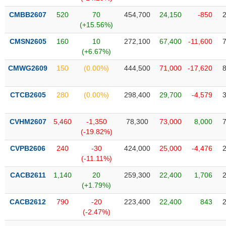
SÓC
SỨC
CMBB2607
520
70
454,700
24,150
-850
KHỎE
(+15.56%)
CMSN2605
160
10
272,100
67,400
-11,600
(+6.67%)
CMWG2609
150
(0.00%)
444,500
71,000
-17,620
TÀI
CHÍNH
CTCB2605
280
(0.00%)
298,400
29,700
-4,579
CVHM2607
5,460
-1,350
78,300
73,000
8,000
(-19.82%)
CÔNG
NGHỆ
CVPB2606
240
-30
424,000
25,000
-4,476
THÔNG
(-11.11%)
TIN
CACB2611
1,140
20
259,300
22,400
1,706
(+1.79%)
CACB2612
790
-20
223,400
22,400
843
(-2.47%)
DỊCH