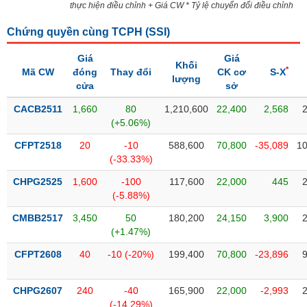
thực hiện điều chỉnh + Giá CW * Tỷ lệ chuyển đổi điều chỉnh
liệu
Chứng quyền cùng TCPH (
SSI
)
Tâm
lý
TIÊU
Giá
Giá
Khối
thị
*
DÙNG
Mã CW
đóng
Thay đổi
CK cơ
S-X
lượng
trường
KHÔNG
cửa
sở
THIẾT
CACB2511
1,660
80
1,210,600
22,400
2,568
YẾU
(+5.06%)
CFPT2518
20
-10
588,600
70,800
-35,089
10
(-33.33%)
CHPG2525
1,600
-100
117,600
22,000
445
TIÊU
(-5.88%)
DÙNG
THIẾT
CMBB2517
3,450
50
180,200
24,150
3,900
YẾU
(+1.47%)
CFPT2608
40
-10 (-20%)
199,400
70,800
-23,896
CHPG2607
240
-40
165,900
22,000
-2,993
CHĂM
(-14.29%)