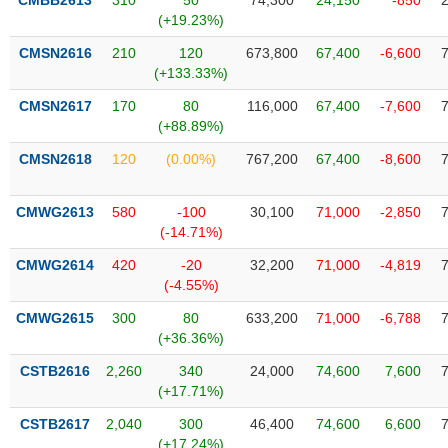
CMBB2613
310
50
74,300
24,150
-850
Tất cả
Cổ phiếu
Chỉ số
Chứng chỉ quỹ
Chứng q
(+19.23%)
CMSN2616
210
120
673,800
67,400
-6,600
Lãnh
(+133.33%)
đạo
(-)
CMSN2617
170
80
116,000
67,400
-7,600
(+88.89%)
Tất cả
Người nội bộ
Người liên quan
Cổ đông lớn
CMSN2618
120
(0.00%)
767,200
67,400
-8,600
Tin
tức
CMWG2613
580
-100
30,100
71,000
-2,850
(-)
(-14.71%)
CMWG2614
420
-20
32,200
71,000
-4,819
Bài
(-4.55%)
viết
của
CMWG2615
300
80
633,200
71,000
-6,788
tác
(+36.36%)
giả
(-)
CSTB2616
2,260
340
24,000
74,600
7,600
(+17.71%)
Báo
CSTB2617
2,040
300
46,400
74,600
6,600
cáo
(+17.24%)