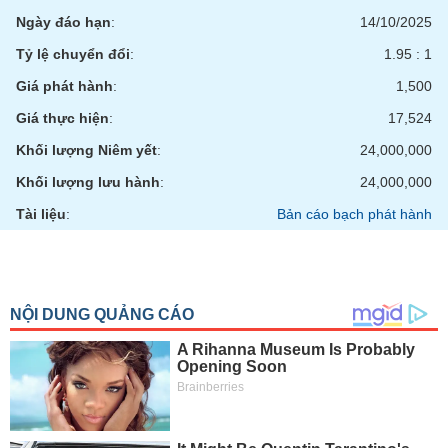
tài
Ngày đáo hạn
:
14/10/2025
chính
Tỷ lệ chuyển đổi
:
1.95 : 1
Giá phát hành
:
1,500
Giá thực hiện
:
17,524
Khối lượng Niêm yết
:
24,000,000
Khối lượng lưu hành
:
24,000,000
Tài liệu
:
Bản cáo bạch phát hành