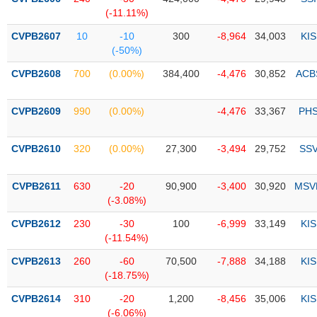
PHIẾU
Hủy
(-11.11%)
niêm
yết
CVPB2607
10
-10
300
-8,964
34,003
KIS
(-50%)
Theo
CÔNG
dõi
CVPB2608
700
(0.00%)
384,400
-4,476
30,852
ACB
CỤ
đặc
ĐẦU
biệt
TƯ
CVPB2609
990
(0.00%)
-4,476
33,367
PH
Không
được
CVPB2610
320
(0.00%)
27,300
-3,494
29,752
SS
ký
XUẤT
quỹ
DỮ
LIỆU
CVPB2611
630
-20
90,900
-3,400
30,920
MSV
Danh
(-3.08%)
mục
ETF
CVPB2612
230
-30
100
-6,999
33,149
KIS
TIN
(-11.54%)
Cổ
MỚI
CVPB2613
phiếu
260
-60
70,500
-7,888
34,188
KIS
(-18.75%)
chi
Ngành
tiết
(-)
CVPB2614
310
-20
1,200
-8,456
35,006
KIS
(-6.06%)