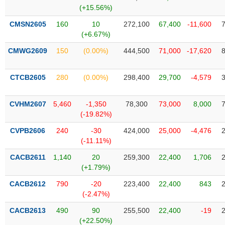
SÓC
(+15.56%)
SỨC
KHỎE
CMSN2605
160
10
272,100
67,400
-11,600
(+6.67%)
CMWG2609
150
(0.00%)
444,500
71,000
-17,620
TÀI
CTCB2605
280
(0.00%)
298,400
29,700
-4,579
CHÍNH
CVHM2607
5,460
-1,350
78,300
73,000
8,000
(-19.82%)
CVPB2606
240
-30
424,000
25,000
-4,476
CÔNG
(-11.11%)
NGHỆ
THÔNG
CACB2611
1,140
20
259,300
22,400
1,706
(+1.79%)
TIN
CACB2612
790
-20
223,400
22,400
843
(-2.47%)
CACB2613
490
90
255,500
22,400
-19
DỊCH
(+22.50%)