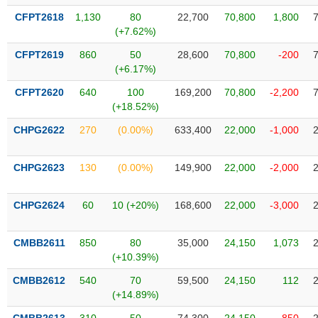
VỤ
CFPT2618
1,130
80
22,700
70,800
1,800
TRUYỀN
(+7.62%)
THÔNG
CFPT2619
860
50
28,600
70,800
-200
(+6.17%)
CFPT2620
640
100
169,200
70,800
-2,200
TIỆN
(+18.52%)
ÍCH
CHPG2622
270
(0.00%)
633,400
22,000
-1,000
CHPG2623
130
(0.00%)
149,900
22,000
-2,000
BẤT
CHPG2624
60
10 (+20%)
168,600
22,000
-3,000
ĐỘNG
SẢN
CMBB2611
850
80
35,000
24,150
1,073
(+10.39%)
Mã
chứng
CMBB2612
540
70
59,500
24,150
112
khoán
(-)
(+14.89%)