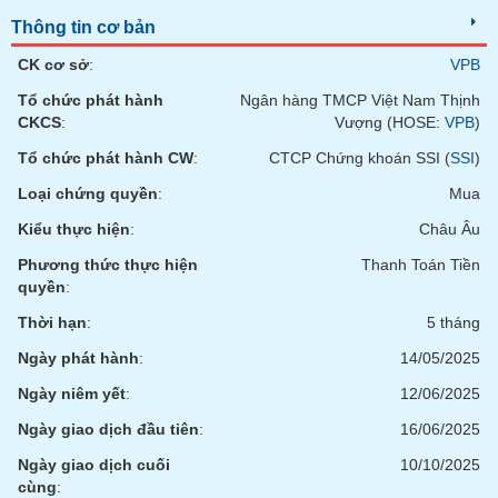
chính
Thông tin cơ bản
CK cơ sở
:
VPB
Tổ chức phát hành
Ngân hàng TMCP Việt Nam Thịnh
Công
CKCS
:
Vượng (HOSE:
VPB
)
cụ
đầu
Tổ chức phát hành CW
:
CTCP Chứng khoán SSI (
SSI
)
tư
Loại chứng quyền
:
Mua
Kiểu thực hiện
:
Châu Âu
Phương thức thực hiện
Thanh Toán Tiền
Truyền
quyền
:
thông
Thời hạn
:
5 tháng
tài
chính
Ngày phát hành
:
14/05/2025
Ngày niêm yết
:
12/06/2025
Ngày giao dịch đầu tiên
:
16/06/2025
Dữ
Ngày giao dịch cuối
10/10/2025
liệu
cùng
: