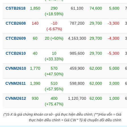
phân
tích
CSTB2618
1,850
290
61,100
74,600
5,600
(-)
(+18.59%)
CTCB2608
140
-10
787,200
29,700
-3,300
(-6.67%)
Thuật
ngữ
(-)
CTCB2609
60
20 (+50%)
4,163,300
29,700
-4,300
CTCB2610
40
10
985,600
29,700
-5,300
Dịch
(+33.33%)
vụ
(-)
CVNM2610
1,770
570
459,900
62,000
5,000
(+47.50%)
CVNM2611
1,390
510
598,800
62,000
3,000
Đào
(+57.95%)
tạo
CVNM2612
930
400
1,120,700
62,000
1,000
(+75.47%)
(*)S-X là giá chứng khoán cơ sở - giá thực hiện điều chỉnh; (**)Hòa vốn = Giá
Sách
thực hiện điều chỉnh + Giá CW * Tỷ lệ chuyển đổi điều chỉnh
tài