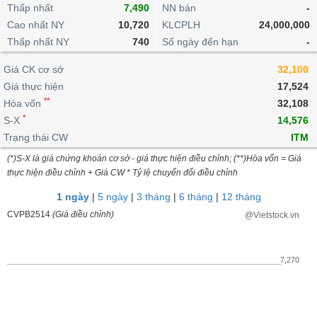
khoản
lai
Thấp nhất
7,490
NN bán
-
dịch
lỗ
Phân
Vĩ
Thống
Định
Cao nhất NY
10,720
KLCPLH
24,000,000
tích
mô
BẤT
Chứng
IR
Giao
kê
Chứng
giá
Thấp nhất NY
kỹ
740
Số ngày đến hạn
-
ĐỘNG
quyền
Awards
dịch
giao
quyền
thuật
SẢN
Nước
nội
dịch
Trái
Giá CK cơ sở
32,100
ngoài
Tổng
bộ
Bảng
phiếu
Giá thực hiện
17,524
Tin
quan
giá
Đào
doanh
Tự
**
Niên
tức
Hòa vốn
32,108
TÀI
trực
tạo
nghiệp
doanh
Thống
giám
*
S-X
14,576
CHÍNH
tuyến
kê
Top
Trạng thái CW
ITM
Tài
giao
Bộ
cổ
liệu
(*)S-X là giá chứng khoán cơ sở - giá thực hiện điều chỉnh; (**)Hòa vốn = Giá
dịch
Dịch
lọc
phiếu
cổ
HÀNG
thực hiện điều chỉnh + Giá CW * Tỷ lệ chuyển đổi điều chỉnh
vụ
cổ
Định
đông
HÓA
Bản
phiếu
1 ngày
|
5 ngày
|
3 tháng
|
6 tháng
|
12 tháng
giá
đồ
So
CVPB2514
(Giá điều chỉnh)
@Vietstock.vn
ngành
sánh
KINH
cổ
Thống
TẾ
phiếu
kê
7,270
giao
Báo
dịch
cáo
THẾ
phân
GIỚI