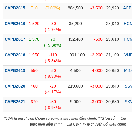
Tổng
VS-
quan
CVPB2615
710
(0.00%)
884,500
-3,500
29,920
ACB
SECTOR
Giao
dịch
CVPB2616
1,520
-30
35,200
28,040
HC
(-1.94%)
Tài
chính
CVPB2617
1,370
70
432,400
-500
29,610
HC
NĂNG
(+5.38%)
Phân
LƯỢNG
tích
CVPB2618
1,950
-110
1,091,100
-2,200
31,100
VN
kỹ
(-5.34%)
thuật
CVPB2619
550
-50
4,500
-4,000
30,650
MB
Hồ
(-8.33%)
NGUYÊN
sơ
VẬT
CVPB2620
460
-20
219,600
-3,000
29,840
SS
doanh
LIỆU
(-4.17%)
nghiệp
CVPB2621
670
-50
9,000
-3,000
30,680
SS
Tin
(-6.94%)
tức
sự
(*)S-X là giá chứng khoán cơ sở - giá thực hiện điều chỉnh; (**)Hòa vốn = Giá
CÔNG
kiện
thực hiện điều chỉnh + Giá CW * Tỷ lệ chuyển đổi điều chỉnh
NGHIỆP
Tài