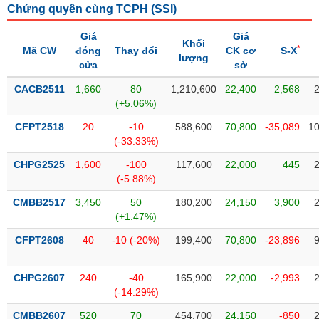
Chứng quyền cùng TCPH (
SSI
)
liệu
Giá
Giá
Tâm
Khối
*
Mã CW
đóng
Thay đổi
CK cơ
S-X
lý
lượng
TIÊU
cửa
sở
thị
DÙNG
trường
KHÔNG
CACB2511
1,660
80
1,210,600
22,400
2,568
(+5.06%)
THIẾT
YẾU
CFPT2518
20
-10
588,600
70,800
-35,089
10
(-33.33%)
CHPG2525
1,600
-100
117,600
22,000
445
(-5.88%)
TIÊU
CMBB2517
3,450
50
180,200
24,150
3,900
DÙNG
(+1.47%)
THIẾT
YẾU
CFPT2608
40
-10 (-20%)
199,400
70,800
-23,896
CHPG2607
240
-40
165,900
22,000
-2,993
(-14.29%)
CHĂM
CMBB2607
520
70
454,700
24,150
-850