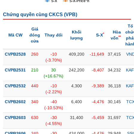
S-X
S-X-Price*n
Trạng
Chứng quyền cùng CKCS (
VPB
)
thái
NGÀNH
cổ
Tổ
phiếu
Giá
Khối
Hòa
chứ
*
Mã CW
đóng
Thay đổi
S-X
**
lượng
vốn
phá
Quy
cửa
hàn
DOANH
mô
NGHIỆP
thị
CVPB2528
260
-10
409,200
-11,649
37,415
VN
trường
(-3.70%)
Niêm
CVPB2531
210
30
242,200
-8,407
34,232
KAF
CỔ
yết
(+16.67%)
PHIẾU
Niêm
CVPB2532
440
-10
4,300
-9,389
36,118
KAF
yết
(-2.22%)
mới
PHÁI
CVPB2602
340
-40
6,400
-4,476
30,145
TC
Niêm
SINH
(-10.53%)
yết
CVPB2603
630
-30
31,400
-5,459
31,697
TC
bổ
(-4.55%)
sung
TRÁI
CVPB2606
240
-30
424,000
-4,476
29,948
SSI