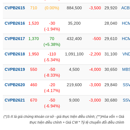
Tổng
VS-
quan
CVPB2615
710
(0.00%)
884,500
-3,500
29,920
ACB
SECTOR
Giao
dịch
CVPB2616
1,520
-30
35,200
28,040
HC
(-1.94%)
Tài
chính
CVPB2617
1,370
70
432,400
-500
29,610
HC
NĂNG
(+5.38%)
Phân
LƯỢNG
tích
CVPB2618
1,950
-110
1,091,100
-2,200
31,100
VN
kỹ
(-5.34%)
thuật
CVPB2619
550
-50
4,500
-4,000
30,650
MB
Hồ
(-8.33%)
NGUYÊN
sơ
VẬT
CVPB2620
460
-20
219,600
-3,000
29,840
SS
doanh
LIỆU
(-4.17%)
nghiệp
CVPB2621
670
-50
9,000
-3,000
30,680
SS
Tin
(-6.94%)
tức
sự
(*)S-X là giá chứng khoán cơ sở - giá thực hiện điều chỉnh; (**)Hòa vốn = Giá
CÔNG
kiện
thực hiện điều chỉnh + Giá CW * Tỷ lệ chuyển đổi điều chỉnh
NGHIỆP
Tài