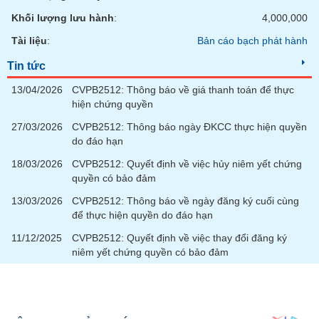
chính
Khối lượng lưu hành
:
4,000,000
Tài liệu
:
Bản cáo bạch phát hành
Tin tức
Công
cụ
13/04/2026
CVPB2512: Thông báo về giá thanh toán để thực
đầu
hiện chứng quyền
tư
27/03/2026
CVPB2512: Thông báo ngày ĐKCC thực hiện quyền
do đáo hạn
18/03/2026
CVPB2512: Quyết định về việc hủy niêm yết chứng
quyền có bảo đảm
Truyền
thông
13/03/2026
CVPB2512: Thông báo về ngày đăng ký cuối cùng
tài
để thực hiện quyền do đáo hạn
chính
11/12/2025
CVPB2512: Quyết định về việc thay đổi đăng ký
niêm yết chứng quyền có bảo đảm
Dữ
liệu