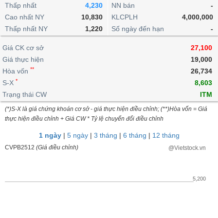
khoản
lai
Thấp nhất
4,230
NN bán
-
dịch
lỗ
Phân
Vĩ
Thống
Định
Cao nhất NY
10,830
KLCPLH
4,000,000
tích
mô
BẤT
Chứng
IR
Giao
kê
Chứng
giá
Thấp nhất NY
kỹ
1,220
Số ngày đến hạn
-
ĐỘNG
quyền
Awards
dịch
giao
quyền
thuật
SẢN
Nước
nội
dịch
Trái
Giá CK cơ sở
27,100
ngoài
Tổng
bộ
Bảng
phiếu
Giá thực hiện
19,000
Tin
quan
giá
Đào
doanh
Tự
**
Niên
tức
Hòa vốn
26,734
TÀI
trực
tạo
nghiệp
doanh
Thống
giám
*
S-X
8,603
CHÍNH
tuyến
kê
Top
Trạng thái CW
ITM
Tài
giao
Bộ
cổ
liệu
(*)S-X là giá chứng khoán cơ sở - giá thực hiện điều chỉnh; (**)Hòa vốn = Giá
dịch
Dịch
lọc
phiếu
cổ
HÀNG
thực hiện điều chỉnh + Giá CW * Tỷ lệ chuyển đổi điều chỉnh
vụ
cổ
Định
đông
HÓA
Bản
phiếu
1 ngày
|
5 ngày
|
3 tháng
|
6 tháng
|
12 tháng
giá
đồ
So
CVPB2512
(Giá điều chỉnh)
@Vietstock.vn
ngành
sánh
KINH
cổ
Thống
TẾ
phiếu
kê
5,200
giao
Báo
dịch
cáo
THẾ
phân
GIỚI