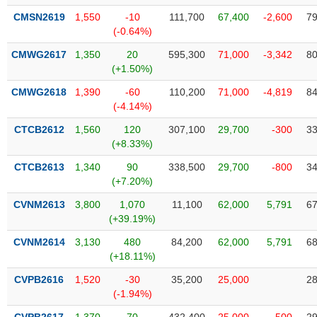
VỤ
CMSN2619
1,550
-10
111,700
67,400
-2,600
79
TRUYỀN
(-0.64%)
THÔNG
CMWG2617
1,350
20
595,300
71,000
-3,342
80
(+1.50%)
CMWG2618
1,390
-60
110,200
71,000
-4,819
84
TIỆN
(-4.14%)
ÍCH
CTCB2612
1,560
120
307,100
29,700
-300
33
(+8.33%)
CTCB2613
1,340
90
338,500
29,700
-800
34
(+7.20%)
BẤT
CVNM2613
3,800
1,070
11,100
62,000
5,791
67
ĐỘNG
(+39.19%)
SẢN
CVNM2614
3,130
480
84,200
62,000
5,791
68
(+18.11%)
Mã
chứng
CVPB2616
1,520
-30
35,200
25,000
28
khoán
(-)
(-1.94%)