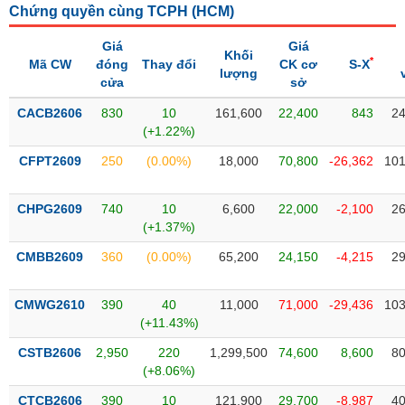
Chứng quyền cùng TCPH (
HCM
)
liệu
Giá
Giá
Tâm
Khối
*
Mã CW
đóng
Thay đổi
CK cơ
S-X
lý
lượng
TIÊU
cửa
sở
thị
DÙNG
trường
KHÔNG
CACB2606
830
10
161,600
22,400
843
24
(+1.22%)
THIẾT
YẾU
CFPT2609
250
(0.00%)
18,000
70,800
-26,362
101
CHPG2609
740
10
6,600
22,000
-2,100
26
(+1.37%)
TIÊU
CMBB2609
360
(0.00%)
65,200
24,150
-4,215
29
DÙNG
THIẾT
YẾU
CMWG2610
390
40
11,000
71,000
-29,436
103
(+11.43%)
CSTB2606
2,950
220
1,299,500
74,600
8,600
80
(+8.06%)
CHĂM
CTCB2606
390
10
121,900
29,700
-8,987
40