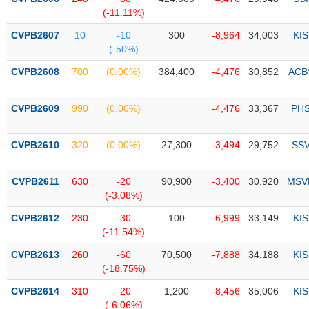
PHIẾU
Hủy
(-11.11%)
niêm
yết
CVPB2607
10
-10
300
-8,964
34,003
KIS
(-50%)
Theo
CÔNG
dõi
CVPB2608
700
(0.00%)
384,400
-4,476
30,852
ACB
CỤ
đặc
ĐẦU
biệt
TƯ
CVPB2609
990
(0.00%)
-4,476
33,367
PH
Không
được
CVPB2610
320
(0.00%)
27,300
-3,494
29,752
SS
ký
XUẤT
quỹ
DỮ
LIỆU
CVPB2611
630
-20
90,900
-3,400
30,920
MSV
Danh
(-3.08%)
mục
ETF
CVPB2612
230
-30
100
-6,999
33,149
KIS
TIN
(-11.54%)
Cổ
MỚI
CVPB2613
phiếu
260
-60
70,500
-7,888
34,188
KIS
(-18.75%)
chi
Ngành
tiết
(-)
CVPB2614
310
-20
1,200
-8,456
35,006
KIS
(-6.06%)