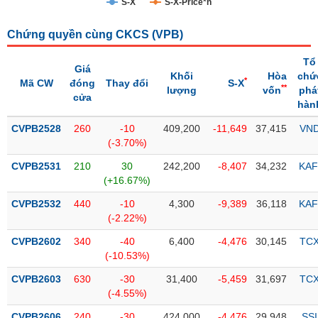
S-X
S-X-Price*n
Trạng
Chứng quyền cùng CKCS (
VPB
)
thái
NGÀNH
cổ
Tổ
phiếu
Giá
Khối
Hòa
chứ
*
Mã CW
đóng
Thay đổi
S-X
**
lượng
vốn
phá
Quy
cửa
hàn
DOANH
mô
NGHIỆP
thị
CVPB2528
260
-10
409,200
-11,649
37,415
VN
trường
(-3.70%)
Niêm
CVPB2531
210
30
242,200
-8,407
34,232
KAF
CỔ
yết
(+16.67%)
PHIẾU
Niêm
CVPB2532
440
-10
4,300
-9,389
36,118
KAF
yết
(-2.22%)
mới
PHÁI
CVPB2602
340
-40
6,400
-4,476
30,145
TC
Niêm
SINH
(-10.53%)
yết
CVPB2603
630
-30
31,400
-5,459
31,697
TC
bổ
(-4.55%)
sung
TRÁI
CVPB2606
240
-30
424,000
-4,476
29,948
SSI