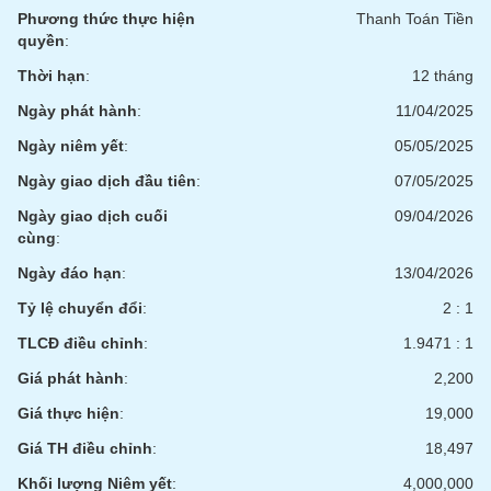
phân
Phương thức thực hiện
Thanh Toán Tiền
tích
quyền
:
(-)
Thời hạn
:
12 tháng
Ngày phát hành
:
11/04/2025
Thuật
ngữ
Ngày niêm yết
:
05/05/2025
(-)
Ngày giao dịch đầu tiên
:
07/05/2025
Dịch
Ngày giao dịch cuối
09/04/2026
vụ
cùng
:
(-)
Ngày đáo hạn
:
13/04/2026
Tỷ lệ chuyển đổi
:
2 : 1
Đào
TLCĐ điều chỉnh
:
1.9471 : 1
tạo
Giá phát hành
:
2,200
Giá thực hiện
:
19,000
Giá TH điều chỉnh
:
18,497
Sách
tài
Khối lượng Niêm yết
:
4,000,000