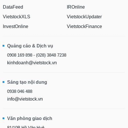
DataFeed
IROnline
VietstockXLS
VietstockUpdater
InvestOnline
VietstockFinance
Quảng cáo & Dịch vụ
0908 169 898 - (028) 3848 7238
kinhdoanh@vietstock.vn
Sáng tạo nội dung
0938 046 488
info@vietstock.vn
Văn phòng giao dịch
81/10B Hồ Văn Huê,