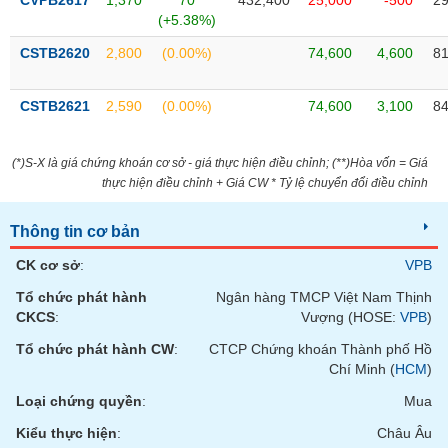
CVPB2617
1,370
70
432,400
25,000
-500
29
Tất cả
Cổ phiếu
Chỉ số
Chứng chỉ quỹ
Chứng q
(+5.38%)
CSTB2620
2,800
(0.00%)
74,600
4,600
81
Lãnh
đạo
(-)
CSTB2621
2,590
(0.00%)
74,600
3,100
84
Tất cả
Người nội bộ
Người liên quan
Cổ đông lớn
(*)S-X là giá chứng khoán cơ sở - giá thực hiện điều chỉnh; (**)Hòa vốn = Giá
Tin
thực hiện điều chỉnh + Giá CW * Tỷ lệ chuyển đổi điều chỉnh
tức
(-)
Thông tin cơ bản
CK cơ sở
:
VPB
Bài
viết
Tổ chức phát hành
Ngân hàng TMCP Việt Nam Thịnh
của
CKCS
:
Vượng (HOSE:
VPB
)
tác
giả
Tổ chức phát hành CW
:
CTCP Chứng khoán Thành phố Hồ
(-)
Chí Minh (
HCM
)
Loại chứng quyền
:
Mua
Báo
Kiểu thực hiện
:
Châu Âu
cáo