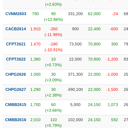
SÓC
(+2.63%)
SỨC
KHỎE
CVNM2603
790
90
331,200
62,000
-24
68
(+12.86%)
CACB2614
1,910
-260
900
22,400
-600
24
(-11.98%)
TÀI
CFPT2621
1,470
-180
73,500
70,800
300
79
CHÍNH
(-10.91%)
CFPT2622
1,380
10
22,000
70,800
-1,200
83
(+0.73%)
CHPG2626
1,000
30
371,300
22,000
-1,000
25
CÔNG
(+3.09%)
NGHỆ
THÔNG
CHPG2627
1,290
30
490,100
22,000
-1,500
26
(+2.38%)
TIN
CMBB2615
1,700
60
5,000
24,150
1,073
26
(+3.66%)
CMBB2616
2,010
110
102,000
24,150
592
27
DỊCH
(+5.79%)