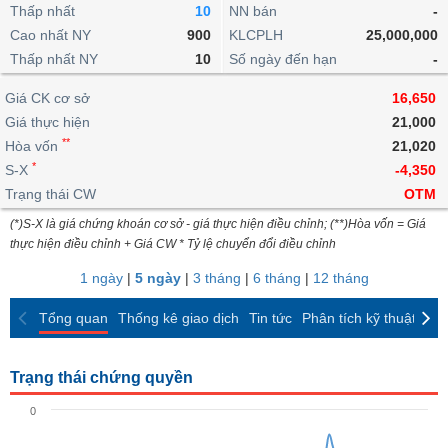
khoản
lai
Thấp nhất
10
NN bán
-
dịch
lỗ
Phân
Vĩ
Thống
Định
Cao nhất NY
900
KLCPLH
25,000,000
tích
mô
BẤT
Chứng
IR
Giao
kê
Chứng
giá
Thấp nhất NY
kỹ
10
Số ngày đến hạn
-
ĐỘNG
quyền
Awards
dịch
giao
quyền
thuật
SẢN
Nước
nội
dịch
Trái
Giá CK cơ sở
16,650
ngoài
Tổng
bộ
Bảng
phiếu
Giá thực hiện
21,000
Tin
quan
giá
Đào
doanh
Tự
**
Niên
tức
Hòa vốn
21,020
TÀI
trực
tạo
nghiệp
doanh
Thống
giám
*
S-X
-4,350
CHÍNH
tuyến
kê
Top
Trạng thái CW
OTM
Tài
giao
Bộ
cổ
liệu
(*)S-X là giá chứng khoán cơ sở - giá thực hiện điều chỉnh; (**)Hòa vốn = Giá
dịch
Dịch
lọc
phiếu
cổ
HÀNG
thực hiện điều chỉnh + Giá CW * Tỷ lệ chuyển đổi điều chỉnh
vụ
cổ
Định
đông
HÓA
Bản
phiếu
1 ngày
|
5 ngày
|
3 tháng
|
6 tháng
|
12 tháng
giá
đồ
So
ngành
Tổng quan
Thống kê giao dịch
Tin tức
Phân tích kỹ thuật
CK
sánh
KINH
cổ
Thống
TẾ
phiếu
kê
Trạng thái chứng quyền
giao
Báo
dịch
0
cáo
THẾ
phân
GIỚI