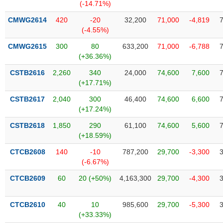
Tất cả
Cổ phiếu
Chỉ số
Chứng chỉ quỹ
Chứng q
(-14.71%)
CMWG2614
420
-20
32,200
71,000
-4,819
Lãnh
(-4.55%)
đạo
(-)
CMWG2615
300
80
633,200
71,000
-6,788
(+36.36%)
Tất cả
Người nội bộ
Người liên quan
Cổ đông lớn
CSTB2616
2,260
340
24,000
74,600
7,600
(+17.71%)
Tin
CSTB2617
2,040
300
46,400
74,600
6,600
tức
(-)
(+17.24%)
CSTB2618
1,850
290
61,100
74,600
5,600
(+18.59%)
Bài
viết
CTCB2608
140
-10
787,200
29,700
-3,300
của
(-6.67%)
tác
giả
CTCB2609
60
20 (+50%)
4,163,300
29,700
-4,300
(-)
CTCB2610
40
10
985,600
29,700
-5,300
Báo
(+33.33%)
cáo