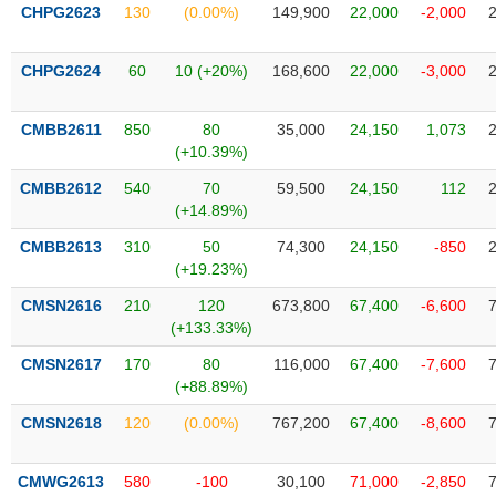
VỤ
CHPG2623
130
(0.00%)
149,900
22,000
-2,000
TRUYỀN
THÔNG
CHPG2624
60
10 (+20%)
168,600
22,000
-3,000
CMBB2611
850
80
35,000
24,150
1,073
(+10.39%)
TIỆN
CMBB2612
540
70
59,500
24,150
112
ÍCH
(+14.89%)
CMBB2613
310
50
74,300
24,150
-850
(+19.23%)
BẤT
CMSN2616
210
120
673,800
67,400
-6,600
ĐỘNG
(+133.33%)
SẢN
CMSN2617
170
80
116,000
67,400
-7,600
(+88.89%)
Mã
chứng
CMSN2618
120
(0.00%)
767,200
67,400
-8,600
khoán
(-)
CMWG2613
580
-100
30,100
71,000
-2,850