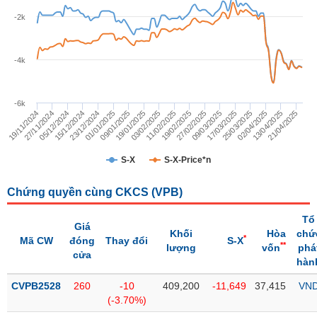
Giá
tích
-2k
Đặt
Biểu
lệnh
đồ
ĐÔNG
Nước
tài
-4k
DƯƠNG
ngoài
chính
Tự
-6k
TÀI
doanh
27/02/2025
19/01/2025
15/12/2024
25/03/2025
19/02/2025
09/01/2025
05/12/2024
21/04/2025
17/03/2025
11/02/2025
01/01/2025
27/11/2024
13/04/2025
09/03/2025
03/02/2025
23/12/2024
19/11/2024
02/04/2025
CHÍNH
Ảnh
CÁ
hưởng
NHÂN
S-X
S-X-Price*n
chỉ
số
Chứng quyền cùng CKCS (
VPB
)
Biến
PHÂN
động
TÍCH
Tổ
Giá
cổ
Khối
Hòa
chứ
VIETSTOCKFINANCE
*
Mã CW
đóng
Thay đổi
S-X
**
phiếu
lượng
vốn
phá
cửa
hàn
Giao
dịch
CVPB2528
260
-10
409,200
-11,649
37,415
VN
VĨ
nội
(-3.70%)
MÔ
bộ