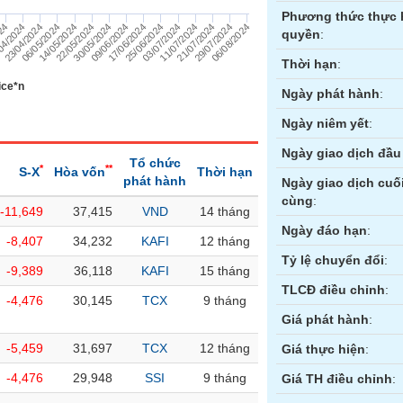
Phương thức thực 
29/07/2024
024
22/05/2024
03/07/2024
23/04/2024
09/06/2024
21/07/2024
14/05/2024
25/06/2024
06/08/2024
04/2024
30/05/2024
11/07/2024
06/05/2024
17/06/2024
quyền
:
Thời hạn
:
ice*n
Ngày phát hành
:
Ngày niêm yết
:
Ngày giao dịch đầu 
Tổ chức
*
**
S-X
Hòa vốn
Thời hạn
phát hành
Ngày giao dịch cuố
cùng
:
-11,649
37,415
VND
14 tháng
ền
Hợp đồng tương lai
Trái phiếu
Ngày đáo hạn
:
-8,407
34,232
KAFI
12 tháng
Tỷ lệ chuyển đổi
:
-9,389
36,118
KAFI
15 tháng
TLCĐ điều chỉnh
:
-4,476
30,145
TCX
9 tháng
Giá phát hành
:
-5,459
31,697
TCX
12 tháng
Giá thực hiện
:
-4,476
29,948
SSI
9 tháng
Giá TH điều chỉnh
: