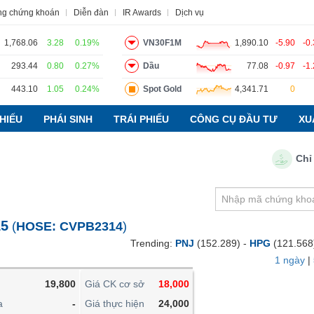
ng chứng khoán
Diễn đàn
IR Awards
Dịch vụ
1,768.06
3.28
0.19%
VN30F1M
1,890.10
-5.90
-0
293.44
0.80
0.27%
Dầu
77.08
-0.97
-1
443.10
1.05
0.24%
Spot Gold
4,341.71
0
o
Tin tức
Báo cáo phân tích
Thuật ngữ
Dịch vụ
HIẾU
PHÁI SINH
TRÁI PHIẾU
CÔNG CỤ ĐẦU TƯ
XU
Chỉ số P
VIETSTOCKFINANCE
VĨ MÔ
NGÀNH
15
(
HOSE:
CVPB2314
)
DOANH NGHIỆP
Trending:
PNJ
(152.289) -
HPG
(121.568
CỔ PHIẾU
1 ngày
|
PHÁI SINH
19,800
Giá CK cơ sở
18,000
TRÁI PHIẾU
a
-
Giá thực hiện
24,000