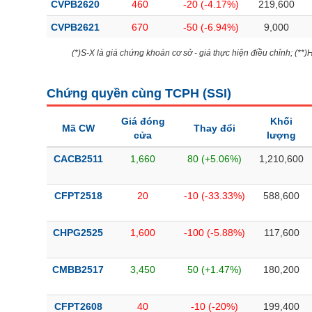
CVPB2620
460
-20 (-4.17%)
219,600
CVPB2621
670
-50 (-6.94%)
9,000
(*)S-X là giá chứng khoán cơ sở - giá thực hiện điều chỉnh; (**
Chứng quyền cùng TCPH (
SSI
)
Giá đóng
Khối
Mã CW
Thay đổi
cửa
lượng
CACB2511
1,660
80 (+5.06%)
1,210,600
CFPT2518
20
-10 (-33.33%)
588,600
CHPG2525
1,600
-100 (-5.88%)
117,600
CMBB2517
3,450
50 (+1.47%)
180,200
CFPT2608
40
-10 (-20%)
199,400