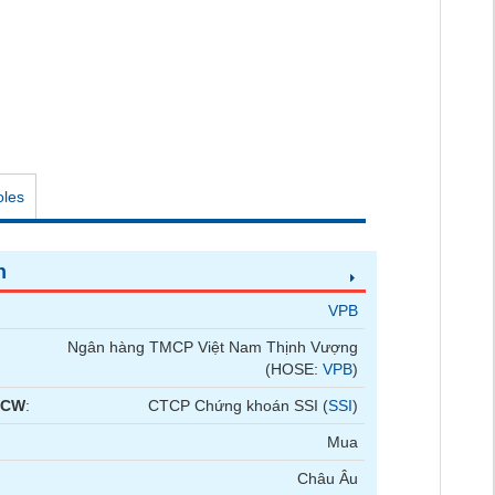
oles
n
VPB
Ngân hàng TMCP Việt Nam Thịnh Vượng
(HOSE:
VPB
)
 CW
:
CTCP Chứng khoán SSI (
SSI
)
Mua
Châu Âu