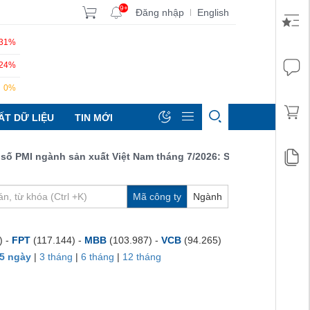
9+
Đăng nhập
English
|
.31%
.24%
0%
ẤT DỮ LIỆU
TIN MỚI
MI ngành sản xuất Việt Nam tháng 7/2026: Sản lượng, số lượng đ
Mã công ty
Ngành
) -
FPT
(117.144) -
MBB
(103.987) -
VCB
(94.265)
5 ngày
|
3 tháng
|
6 tháng
|
12 tháng