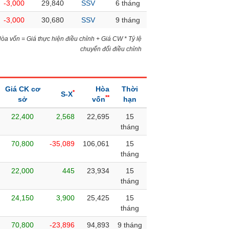
-3,000
29,840
SSV
6 tháng
-3,000
30,680
SSV
9 tháng
)Hòa vốn = Giá thực hiện điều chỉnh + Giá CW * Tỷ lệ
chuyển đổi điều chỉnh
Giá CK cơ
Hòa
Thời
*
S-X
**
sở
vốn
hạn
22,400
2,568
22,695
15
tháng
70,800
-35,089
106,061
15
tháng
22,000
445
23,934
15
tháng
24,150
3,900
25,425
15
tháng
70,800
-23,896
94,893
9 tháng