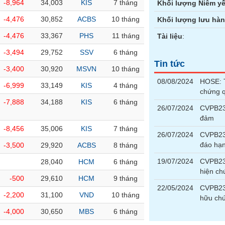
-8,964
34,003
KIS
7 tháng
Khối lượng Niêm yế
-4,476
30,852
ACBS
10 tháng
Khối lượng lưu hà
-4,476
33,367
PHS
11 tháng
Tài liệu
:
-3,494
29,752
SSV
6 tháng
Tin tức
-3,400
30,920
MSVN
10 tháng
08/08/2024
HOSE: T
-6,999
33,149
KIS
4 tháng
chứng 
-7,888
34,188
KIS
6 tháng
26/07/2024
CVPB231
đảm
-8,456
35,006
KIS
7 tháng
26/07/2024
CVPB23
đáo hạ
-3,500
29,920
ACBS
8 tháng
19/07/2024
CVPB231
28,040
HCM
6 tháng
hiện ch
-500
29,610
HCM
9 tháng
22/05/2024
CVPB231
-2,200
31,100
VND
10 tháng
hữu chứ
-4,000
30,650
MBS
6 tháng