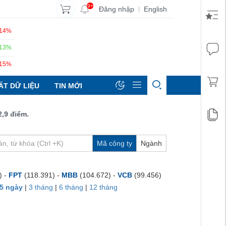
9+
Đăng nhập
English
|
.14%
.13%
.15%
ẤT DỮ LIỆU
TIN MỚI
iểm.
Mã công ty
Ngành
) -
FPT
(118.391) -
MBB
(104.672) -
VCB
(99.456)
5 ngày
|
3 tháng
|
6 tháng
|
12 tháng