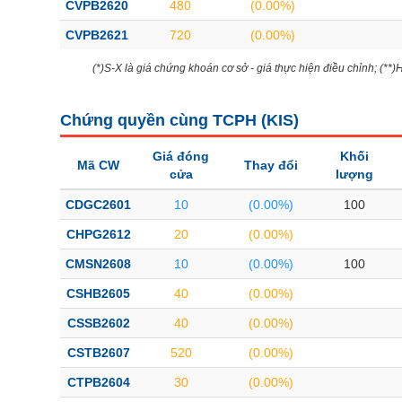
CVPB2620
480
(0.00%)
CVPB2621
720
(0.00%)
(*)S-X là giá chứng khoán cơ sở - giá thực hiện điều chỉnh; (**
Chứng quyền cùng TCPH (
KIS
)
Giá đóng
Khối
Mã CW
Thay đổi
cửa
lượng
CDGC2601
10
(0.00%)
100
CHPG2612
20
(0.00%)
CMSN2608
10
(0.00%)
100
CSHB2605
40
(0.00%)
CSSB2602
40
(0.00%)
CSTB2607
520
(0.00%)
CTPB2604
30
(0.00%)