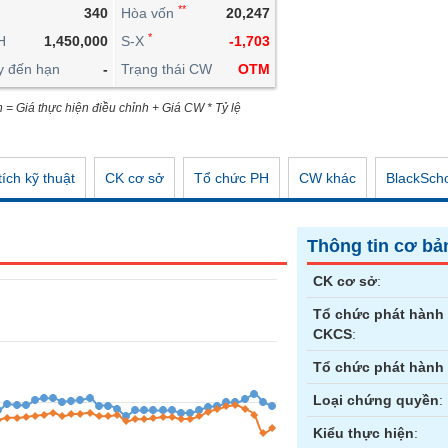
**
340
Hòa vốn
20,247
CÔNG CỤ ĐẦU TƯ
*
H
1,450,000
S-X
-1,703
XUẤT DỮ LIỆU
y đến hạn
-
Trạng thái CW
OTM
TIN MỚI
n = Giá thực hiện điều chỉnh + Giá CW * Tỷ lệ
ích kỹ thuật
CK cơ sở
Tổ chức PH
CW khác
BlackSch
Thông tin cơ bả
CK cơ sở
:
Tổ chức phát hành
CKCS
:
Tổ chức phát hành
Loại chứng quyền
:
Kiểu thực hiện
: