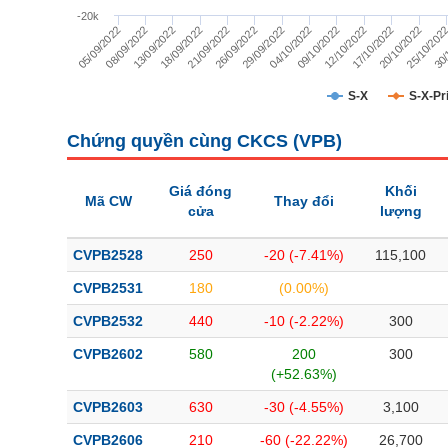
TÀI CHÍNH
-20k
17/10/2022
12/10/2022
09/10/2022
04/10/2022
29/09/2022
26/09/2022
21/09/2022
18/09/2022
13/09/2022
08/09/2022
05/09/2022
30/
25/10/202
20/10/2022
CÔNG NGHỆ THÔNG TIN
DỊCH VỤ TRUYỀN THÔNG
S-X
S-X-Pr
TIỆN ÍCH
Chứng quyền cùng CKCS (
VPB
)
BẤT ĐỘNG SẢN
Giá đóng
Khối
Mã CW
Thay đổi
cửa
lượng
Mã chứng khoán
(-)
CVPB2528
250
-20 (-7.41%)
115,100
Tất cả
Cổ phiếu
Chỉ số
Chứng chỉ quỹ
Chứng quy
CVPB2531
180
(0.00%)
Lãnh đạo
(-)
CVPB2532
440
-10 (-2.22%)
300
Tất cả
Người nội bộ
Người liên quan
Cổ đông lớn
CVPB2602
580
200
300
(+52.63%)
Tin tức
(-)
CVPB2603
630
-30 (-4.55%)
3,100
CVPB2606
210
-60 (-22.22%)
26,700