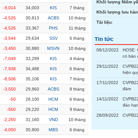
Khối lượng Niêm yế
-9,014
34,003
KIS
7 tháng
Khối lượng lưu hà
-4,526
30,813
ACBS
10 tháng
Tài liệu
:
-4,526
33,367
PHS
11 tháng
-3,544
29,634
SSV
6 tháng
Tin tức
-3,450
30,880
MSVN
10 tháng
08/12/2022
HOSE: G
có bảo
-7,049
33,299
KIS
4 tháng
29/11/2022
CVPB220
-7,938
34,488
KIS
6 tháng
hiện qu
-8,506
35,106
KIS
7 tháng
17/11/2022
CVPB220
đảm
-3,550
29,860
ACBS
8 tháng
14/11/2022
CVPB22
-50
28,100
HCM
6 tháng
đáo hạ
-550
29,220
HCM
9 tháng
28/09/2022
CVPB22
-2,250
31,160
VND
10 tháng
-4,050
30,800
MBS
6 tháng