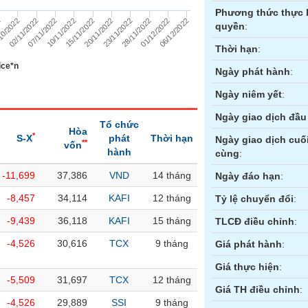
Phương thức thực 
06/12/2022
01/12/2022
28/11/2022
23/11/2022
20/11/2022
15/11/2022
10/11/2022
07/11/2022
02/11/2022
10/2022
2
quyền
:
Thời hạn
:
ice*n
Ngày phát hành
:
Ngày niêm yết
:
Ngày giao dịch đầu 
Tổ chức
Hòa
*
S-X
phát
Thời hạn
Ngày giao dịch cuố
**
vốn
hành
cùng
:
-11,699
37,386
VND
14 tháng
ền
Hợp đồng tương lai
Trái phiếu
Ngày đáo hạn
:
-8,457
34,114
KAFI
12 tháng
Tỷ lệ chuyển đổi
:
-9,439
36,118
KAFI
15 tháng
TLCĐ điều chỉnh
:
-4,526
30,616
TCX
9 tháng
Giá phát hành
:
Giá thực hiện
:
-5,509
31,697
TCX
12 tháng
Giá TH điều chỉnh
:
-4,526
29,889
SSI
9 tháng