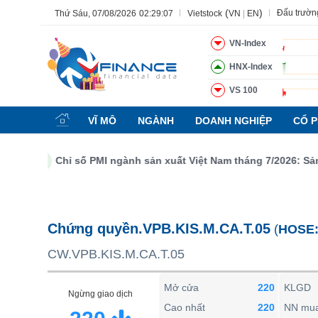
(
)
Đấu trườn
Thứ Sáu, 07/08/2026
02:29:08
Vietstock
VN
|
EN
VN-Index
HNX-Index
VS 100
Tất cả
Tính năng
Ngành
Mã chứng khoán
Lãnh đạ
VĨ MÔ
NGÀNH
DOANH NGHIỆP
CỔ P
Tính năng
(-)
Chỉ số PMI ngành sản xuất Việt Nam tháng 7/2026: Sản lượ
VIETSTOCK
CHỨNG KHOÁN
DOANH NGHIỆP
Chứng quyền.VPB.KIS.M.CA.T.05
(
HOSE
BẤT ĐỘNG SẢN
CW.VPB.KIS.M.CA.T.05
TÀI CHÍNH
HÀNG HÓA
Mở cửa
220
KLGD
Ngừng giao dịch
KINH TẾ
Cao nhất
220
NN mu