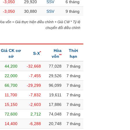
-3,050
29,920
SSV
6 tháng
-3,050
30,880
SSV
9 tháng
)Hòa vốn = Giá thực hiện điều chỉnh + Giá CW * Tỷ lệ
chuyển đổi điều chỉnh
Giá CK cơ
Hòa
Thời
*
S-X
**
sở
vốn
hạn
44,200
-32,668
77,028
7 tháng
22,000
-7,455
29,526
7 tháng
66,700
-29,299
96,099
7 tháng
11,700
-7,832
19,611
7 tháng
15,150
-2,603
17,886
7 tháng
72,600
2,712
74,048
7 tháng
14,400
-6,288
20,748
7 tháng