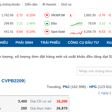
g chứng khoán
Diễn đàn
IR Awards
Dịch vụ
1,762.06
-2.72
-0.15%
VN30F1M
1,893.30
-2.70
-0
299.85
7.21
2.46%
Dầu
78.09
3.10
4
441.41
-0.64
-0.14%
Spot Gold
4,258.79
-6.53
-0
o
Tin tức
Báo cáo phân tích
Thuật ngữ
Dịch vụ
HIẾU
PHÁI SINH
TRÁI PHIẾU
CÔNG CỤ ĐẦU TƯ
XU
ng, số lượng đơn đặt hàng mới và xuất khẩu đều tăng đạt 52,9 đ
VIETSTOCKFINANCE
VĨ MÔ
NGÀNH
:
CVPB2209
)
DOANH NGHIỆP
Trending:
PNJ
(162.998) -
HPG
(123.811
CỔ PHIẾU
1 ngày
|
PHÁI SINH
3,400
Giá CK cơ sở
16,200
TRÁI PHIẾU
a
280
Giá thực hiện
26,879