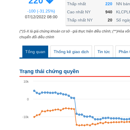
220
THẾ GIỚI
Thấp nhất
220
NN bán
-100 (-31.25%)
ĐÔNG DƯƠNG
Cao nhất NY
940
KLCPL
07/12/2022 08:00
Thấp nhất NY
20
Số ngà
TÀI CHÍNH CÁ NHÂN
PHÂN TÍCH
(*)S-X là giá chứng khoán cơ sở - giá thực hiện điều chỉnh; (**)Hòa vố
chuyển đổi điều chỉnh
Ngành
(-)
Tổng quan
Thống kê giao dịch
Tin tức
Phân t
VS-SECTOR
NĂNG LƯỢNG
Trạng thái chứng quyền
NGUYÊN VẬT LIỆU
10k
CÔNG NGHIỆP
TIÊU DÙNG KHÔNG THIẾT YẾU
0
TIÊU DÙNG THIẾT YẾU
-10k
CHĂM SÓC SỨC KHỎE