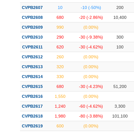
Bài viết của tác giả
(-)
CVPB2607
10
-10 (-50%)
200
CVPB2608
680
-20 (-2.86%)
10,400
Báo cáo phân tích
(-)
CVPB2609
990
(0.00%)
CVPB2610
290
-30 (-9.38%)
300
Thuật ngữ
(-)
CVPB2611
620
-30 (-4.62%)
100
CVPB2612
260
(0.00%)
Dịch vụ
(-)
CVPB2613
320
(0.00%)
Đào tạo
CVPB2614
330
(0.00%)
Sách tài chính
CVPB2615
680
-30 (-4.23%)
51,200
Công cụ đầu tư
CVPB2616
1,550
(0.00%)
CVPB2617
1,240
-60 (-4.62%)
3,300
Truyền thông tài chính
CVPB2618
1,980
-80 (-3.88%)
101,100
Dữ liệu tài chính
CVPB2619
600
(0.00%)