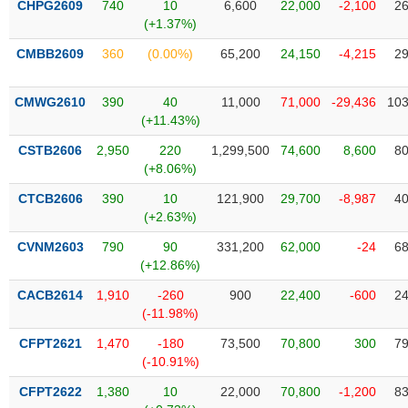
CHPG2609
740
10
6,600
22,000
-2,100
26
liệu
(+1.37%)
Tâm
CMBB2609
360
(0.00%)
65,200
24,150
-4,215
29
lý
TIÊU
thị
DÙNG
CMWG2610
390
40
11,000
71,000
-29,436
103
trường
KHÔNG
(+11.43%)
THIẾT
CSTB2606
2,950
220
1,299,500
74,600
8,600
80
YẾU
(+8.06%)
CTCB2606
390
10
121,900
29,700
-8,987
40
(+2.63%)
TIÊU
CVNM2603
790
90
331,200
62,000
-24
68
DÙNG
(+12.86%)
THIẾT
CACB2614
1,910
-260
900
22,400
-600
24
YẾU
(-11.98%)
CFPT2621
1,470
-180
73,500
70,800
300
79
(-10.91%)
CFPT2622
1,380
10
22,000
70,800
-1,200
83
CHĂM