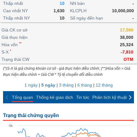
khoản
lai
Thấp nhất
10
NN bán
-
dịch
lỗ
Phân
Vĩ
Thống
Định
Cao nhất NY
1,630
KLCPLH
10,000,000
tích
mô
BẤT
Chứng
IR
Giao
kê
Chứng
giá
Thấp nhất NY
kỹ
10
Số ngày đến hạn
-
ĐỘNG
quyền
Awards
dịch
giao
quyền
thuật
SẢN
Nước
nội
dịch
Trái
Giá CK cơ sở
17,500
ngoài
Tổng
bộ
Bảng
phiếu
Giá thực hiện
38,000
Tin
quan
giá
Đào
doanh
Tự
**
Niên
tức
Hòa vốn
25,324
TÀI
trực
tạo
nghiệp
doanh
Thống
giám
*
S-X
-7,810
CHÍNH
tuyến
kê
Top
Trạng thái CW
OTM
Tài
giao
Bộ
cổ
liệu
(*)S-X là giá chứng khoán cơ sở - giá thực hiện điều chỉnh; (**)Hòa vốn = Giá
dịch
Dịch
lọc
phiếu
cổ
HÀNG
thực hiện điều chỉnh + Giá CW * Tỷ lệ chuyển đổi điều chỉnh
vụ
cổ
Định
đông
HÓA
Bản
phiếu
1 ngày
|
5 ngày
|
3 tháng
|
6 tháng
|
12 tháng
giá
đồ
So
ngành
Tổng quan
Thống kê giao dịch
Tin tức
Phân tích kỹ thuật
CK
sánh
KINH
cổ
Thống
TẾ
phiếu
kê
Trạng thái chứng quyền
giao
Báo
dịch
-5k
cáo
THẾ
phân
GIỚI