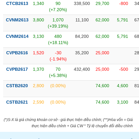
VỤ
CTCB2613
1,340
90
338,500
29,700
-800
34
TRUYỀN
(+7.20%)
THÔNG
CVNM2613
3,800
1,070
11,100
62,000
5,791
67
(+39.19%)
CVNM2614
3,130
480
84,200
62,000
5,791
68
(+18.11%)
TIỆN
CVPB2616
1,520
-30
35,200
25,000
28
ÍCH
(-1.94%)
CVPB2617
1,370
70
432,400
25,000
-500
29
(+5.38%)
BẤT
CSTB2620
2,800
(0.00%)
74,600
4,600
81
ĐỘNG
SẢN
CSTB2621
2,590
(0.00%)
74,600
3,100
84
Mã
chứng
(*)S-X là giá chứng khoán cơ sở - giá thực hiện điều chỉnh; (**)Hòa vốn = Giá
khoán
thực hiện điều chỉnh + Giá CW * Tỷ lệ chuyển đổi điều chỉnh
(-)