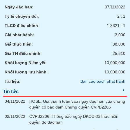
phân
Ngày đáo hạn
:
07/11/2022
tích
(-)
Tỷ lệ chuyển đổi
:
2 : 1
TLCĐ điều chỉnh
:
1.3321 : 1
Thuật
ngữ
Giá phát hành
:
3,000
(-)
Giá thực hiện
:
38,000
Giá TH điều chỉnh
:
25,310
Dịch
vụ
Khối lượng Niêm yết
:
10,000,000
(-)
Khối lượng lưu hành
:
10,000,000
Tài liệu
:
Bản cáo bạch phát hành
Đào
tạo
Tin tức
04/11/2022
HOSE: Giá thanh toán vào ngày đáo hạn của chứng
quyền có bảo đảm Chứng quyền CVPB2206
02/11/2022
CVPB2206: Thông báo ngày ĐKCC để thực hiện
Sách
quyền do đáo hạn
tài