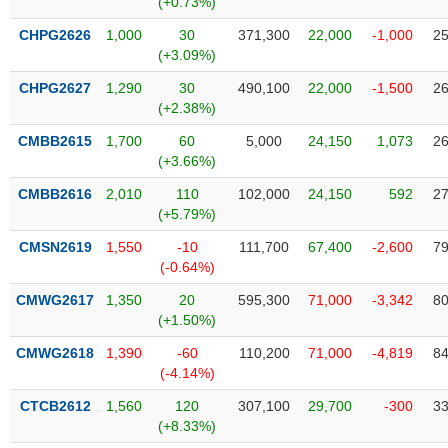
(+0.73%)
SÓC
SỨC
CHPG2626
1,000
30
371,300
22,000
-1,000
25
KHỎE
(+3.09%)
CHPG2627
1,290
30
490,100
22,000
-1,500
26
(+2.38%)
CMBB2615
1,700
60
5,000
24,150
1,073
26
TÀI
(+3.66%)
CHÍNH
CMBB2616
2,010
110
102,000
24,150
592
27
(+5.79%)
CMSN2619
1,550
-10
111,700
67,400
-2,600
79
(-0.64%)
CÔNG
NGHỆ
CMWG2617
1,350
20
595,300
71,000
-3,342
80
THÔNG
(+1.50%)
TIN
CMWG2618
1,390
-60
110,200
71,000
-4,819
84
(-4.14%)
CTCB2612
1,560
120
307,100
29,700
-300
33
(+8.33%)
DỊCH