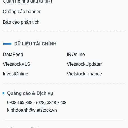
Quan hệ nhà đầu tư (IR)
Quảng cáo banner
Báo cáo phân tích
DỮ LIỆU TÀI CHÍNH
DataFeed
IROnline
VietstockXLS
VietstockUpdater
InvestOnline
VietstockFinance
Quảng cáo & Dịch vụ
0908 169 898 - (028) 3848 7238
kinhdoanh@vietstock.vn