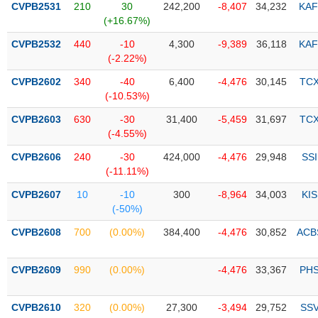
CVPB2531
210
30
242,200
-8,407
34,232
KAF
(+16.67%)
Trạng
thái
CVPB2532
440
-10
4,300
-9,389
36,118
KAF
NGÀNH
cổ
(-2.22%)
phiếu
CVPB2602
340
-40
6,400
-4,476
30,145
TC
Quy
(-10.53%)
DOANH
mô
CVPB2603
630
-30
31,400
-5,459
31,697
TC
NGHIỆP
thị
(-4.55%)
trường
CVPB2606
240
-30
424,000
-4,476
29,948
SSI
Niêm
(-11.11%)
CỔ
yết
PHIẾU
CVPB2607
10
-10
300
-8,964
34,003
KIS
Niêm
(-50%)
yết
mới
CVPB2608
700
(0.00%)
384,400
-4,476
30,852
ACB
PHÁI
Niêm
SINH
yết
CVPB2609
990
(0.00%)
-4,476
33,367
PH
bổ
sung
TRÁI
CVPB2610
320
(0.00%)
27,300
-3,494
29,752
SS