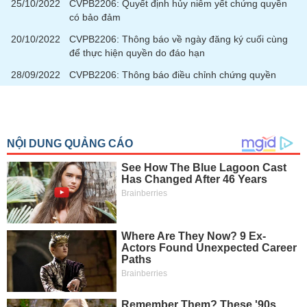
chính
25/10/2022
CVPB2206: Quyết định hủy niêm yết chứng quyền
có bảo đảm
20/10/2022
CVPB2206: Thông báo về ngày đăng ký cuối cùng
để thực hiện quyền do đáo hạn
Công
28/09/2022
CVPB2206: Thông báo điều chỉnh chứng quyền
cụ
đầu
tư
Truyền
thông
tài
chính
Dữ
liệu