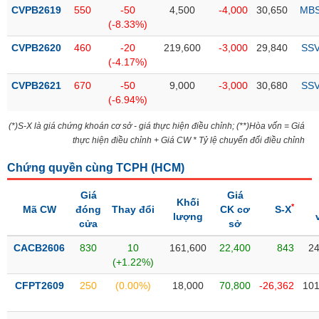
Tổng
VS-
CVPB2619
550
-50
4,500
-4,000
30,650
MB
quan
SECTOR
(-8.33%)
Giao
CVPB2620
460
-20
219,600
-3,000
29,840
SS
dịch
(-4.17%)
Tài
CVPB2621
670
-50
9,000
-3,000
30,680
SS
chính
(-6.94%)
NĂNG
Phân
LƯỢNG
(*)S-X là giá chứng khoán cơ sở - giá thực hiện điều chỉnh; (**)Hòa vốn = Giá
tích
thực hiện điều chỉnh + Giá CW * Tỷ lệ chuyển đổi điều chỉnh
kỹ
thuật
Chứng quyền cùng TCPH (
HCM
)
Hồ
NGUYÊN
Giá
Giá
sơ
Khối
VẬT
*
Mã CW
đóng
Thay đổi
CK cơ
S-X
doanh
lượng
LIỆU
cửa
sở
nghiệp
CACB2606
830
10
161,600
22,400
843
24
Tin
(+1.22%)
tức
sự
CFPT2609
250
(0.00%)
18,000
70,800
-26,362
101
CÔNG
kiện
NGHIỆP
Tài