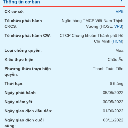
Tất cả
Cổ phiếu
Chỉ số
Chứng chỉ quỹ
Chứng q
Thông tin cơ bản
CK cơ sở
:
VPB
Lãnh
Tổ chức phát hành
Ngân hàng TMCP Việt Nam Thịnh
đạo
(-)
CKCS
:
Vượng (HOSE:
VPB
)
Tổ chức phát hành CW
:
CTCP Chứng khoán Thành phố Hồ
Tất cả
Người nội bộ
Người liên quan
Cổ đông lớn
Chí Minh (
HCM
)
Loại chứng quyền
:
Mua
Tin
tức
Kiểu thực hiện
:
Châu Âu
(-)
Phương thức thực hiện
Thanh Toán Tiền
quyền
:
Bài
Thời hạn
:
6 tháng
viết
của
Ngày phát hành
:
05/05/2022
tác
giả
Ngày niêm yết
:
30/05/2022
(-)
Ngày giao dịch đầu tiên
:
01/06/2022
Ngày giao dịch cuối
03/11/2022
Báo
cáo
cùng
: