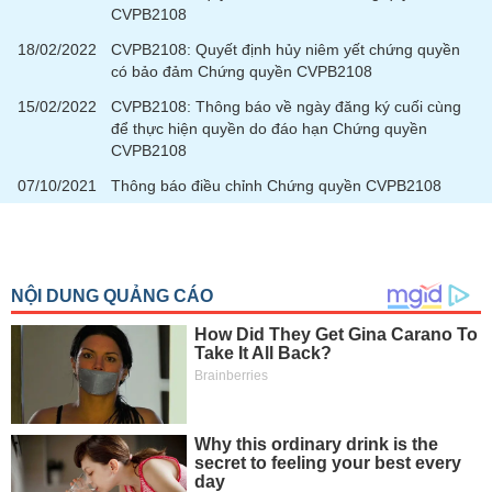
chính
CVPB2108
18/02/2022
CVPB2108: Quyết định hủy niêm yết chứng quyền
có bảo đảm Chứng quyền CVPB2108
15/02/2022
CVPB2108: Thông báo về ngày đăng ký cuối cùng
Công
để thực hiện quyền do đáo hạn Chứng quyền
cụ
CVPB2108
đầu
tư
07/10/2021
Thông báo điều chỉnh Chứng quyền CVPB2108
Truyền
thông
tài
chính
Dữ
liệu