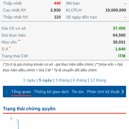
khoản
lai
Thấp nhất
440
NN bán
-
dịch
lỗ
Phân
Vĩ
Thống
Định
Cao nhất NY
2,930
KLCPLH
10,000,000
tích
mô
BẤT
Chứng
IR
Giao
kê
Chứng
giá
Thấp nhất NY
kỹ
110
Số ngày đến hạn
-
ĐỘNG
quyền
Awards
dịch
giao
quyền
thuật
SẢN
Nước
nội
dịch
Trái
Giá CK cơ sở
37,450
ngoài
Tổng
bộ
Bảng
phiếu
Giá thực hiện
64,500
Tin
quan
giá
Đào
doanh
Tự
**
Niên
tức
Hòa vốn
38,031
TÀI
trực
tạo
nghiệp
doanh
Thống
giám
*
S-X
1,640
CHÍNH
tuyến
kê
Top
Trạng thái CW
ITM
Tài
giao
Bộ
cổ
liệu
(*)S-X là giá chứng khoán cơ sở - giá thực hiện điều chỉnh; (**)Hòa vốn = Giá
dịch
Dịch
lọc
phiếu
cổ
HÀNG
thực hiện điều chỉnh + Giá CW * Tỷ lệ chuyển đổi điều chỉnh
vụ
cổ
Định
đông
HÓA
Bản
phiếu
1 ngày
|
5 ngày
|
3 tháng
|
6 tháng
|
12 tháng
giá
đồ
So
ngành
Tổng quan
Thống kê giao dịch
Tin tức
Phân tích kỹ thuật
CK
sánh
KINH
cổ
Thống
TẾ
phiếu
kê
Trạng thái chứng quyền
giao
Báo
dịch
0
cáo
THẾ
phân
GIỚI