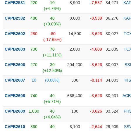
CVPB2531
220
10
8,900
-7,557
34,271
KAF
(+4.76%)
Trạng
thái
CVPB2532
480
40
8,600
-8,539
36,276
KAF
NGÀNH
cổ
(+9.09%)
phiếu
CVPB2602
280
-60
14,500
-3,626
30,027
TC
Quy
(-17.65%)
DOANH
mô
CVPB2603
700
70
2,000
-4,609
31,835
TC
NGHIỆP
thị
(+11.11%)
trường
CVPB2606
270
30
204,200
-3,626
30,007
SSI
Niêm
(+12.50%)
CỔ
yết
PHIẾU
CVPB2607
10
(0.00%)
300
-8,114
34,003
KIS
Niêm
yết
mới
CVPB2608
740
40
668,400
-3,626
30,931
ACB
PHÁI
(+5.71%)
Niêm
SINH
yết
CVPB2609
1,030
40
100
-3,626
33,524
PH
bổ
(+4.04%)
sung
TRÁI
CVPB2610
360
40
6,100
-2,644
29,909
SS