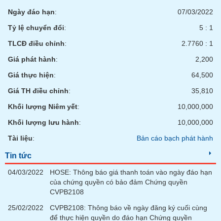
phân
Ngày đáo hạn
:
07/03/2022
tích
(-)
Tỷ lệ chuyển đổi
:
5 : 1
TLCĐ điều chỉnh
:
2.7760 : 1
Thuật
ngữ
Giá phát hành
:
2,200
(-)
Giá thực hiện
:
64,500
Giá TH điều chỉnh
:
35,810
Dịch
vụ
Khối lượng Niêm yết
:
10,000,000
(-)
Khối lượng lưu hành
:
10,000,000
Tài liệu
:
Bản cáo bạch phát hành
Đào
tạo
Tin tức
04/03/2022
HOSE: Thông báo giá thanh toán vào ngày đáo hạn
của chứng quyền có bảo đảm Chứng quyền
CVPB2108
Sách
25/02/2022
CVPB2108: Thông báo về ngày đăng ký cuối cùng
tài
để thực hiện quyền do đáo hạn Chứng quyền