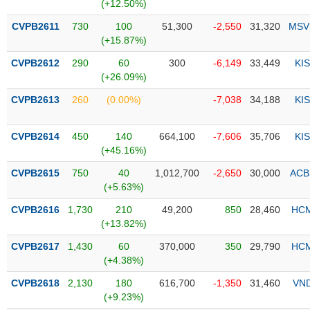
PHIẾU
Hủy
(+12.50%)
niêm
CVPB2611
730
100
51,300
-2,550
31,320
MSV
yết
(+15.87%)
Theo
CVPB2612
290
60
300
-6,149
33,449
KIS
CÔNG
dõi
(+26.09%)
CỤ
đặc
ĐẦU
biệt
CVPB2613
260
(0.00%)
-7,038
34,188
KIS
TƯ
Không
được
CVPB2614
450
140
664,100
-7,606
35,706
KIS
ký
(+45.16%)
XUẤT
quỹ
DỮ
CVPB2615
750
40
1,012,700
-2,650
30,000
ACB
LIỆU
Danh
(+5.63%)
mục
CVPB2616
1,730
210
49,200
850
28,460
HC
ETF
(+13.82%)
TIN
Cổ
MỚI
CVPB2617
1,430
60
370,000
350
29,790
HC
phiếu
(+4.38%)
chi
Ngành
CVPB2618
2,130
180
616,700
-1,350
31,460
VN
tiết
(-)
(+9.23%)