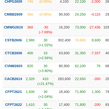
CHPG2609
740
(0.00%)
4,100
22,100
-2,000
26
liệu
Tâm
CMBB2609
360
(0.00%)
90,500
24,250
-4,115
29
lý
TIÊU
thị
DÙNG
CMWG2610
360
-30
16,200
73,000
-27,436
103
trường
KHÔNG
(-7.69%)
THIẾT
CSTB2606
2,980
30
302,400
74,600
8,600
80
YẾU
(+1.02%)
CTCB2606
400
10
63,600
31,350
-7,337
40
(+2.56%)
TIÊU
CVNM2603
820
30
80,900
62,100
76
68
DÙNG
(+3.80%)
THIẾT
CACB2614
2,320
410
283,600
22,650
-350
25
YẾU
(+21.47%)
CFPT2621
1,500
30
18,400
71,800
1,300
79
(+2.04%)
CFPT2622
1,410
30
17,400
71,800
-200
83
CHĂM