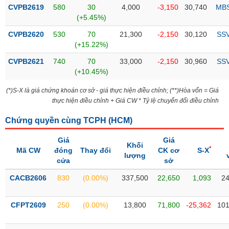
Tổng
VS-
CVPB2619
580
30
4,000
-3,150
30,740
MB
quan
SECTOR
(+5.45%)
Giao
CVPB2620
530
70
21,300
-2,150
30,120
SS
dịch
(+15.22%)
Tài
CVPB2621
740
70
33,000
-2,150
30,960
SS
chính
(+10.45%)
NĂNG
Phân
LƯỢNG
(*)S-X là giá chứng khoán cơ sở - giá thực hiện điều chỉnh; (**)Hòa vốn = Giá
tích
thực hiện điều chỉnh + Giá CW * Tỷ lệ chuyển đổi điều chỉnh
kỹ
thuật
Chứng quyền cùng TCPH (
HCM
)
Hồ
NGUYÊN
Giá
Giá
sơ
Khối
VẬT
*
Mã CW
đóng
Thay đổi
CK cơ
S-X
doanh
lượng
LIỆU
cửa
sở
nghiệp
CACB2606
830
(0.00%)
337,500
22,650
1,093
24
Tin
tức
sự
CFPT2609
250
(0.00%)
13,800
71,800
-25,362
101
CÔNG
kiện
NGHIỆP
Tài