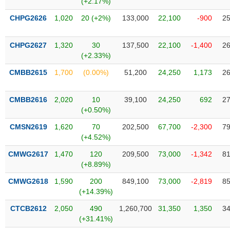
(+2.17%)
SÓC
SỨC
CHPG2626
1,020
20 (+2%)
133,000
22,100
-900
25
KHỎE
CHPG2627
1,320
30
137,500
22,100
-1,400
26
(+2.33%)
CMBB2615
1,700
(0.00%)
51,200
24,250
1,173
26
TÀI
CHÍNH
CMBB2616
2,020
10
39,100
24,250
692
27
(+0.50%)
CMSN2619
1,620
70
202,500
67,700
-2,300
79
(+4.52%)
CÔNG
NGHỆ
CMWG2617
1,470
120
209,500
73,000
-1,342
81
THÔNG
(+8.89%)
TIN
CMWG2618
1,590
200
849,100
73,000
-2,819
85
(+14.39%)
CTCB2612
2,050
490
1,260,700
31,350
1,350
34
(+31.41%)
DỊCH