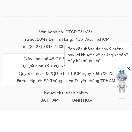
Vận hành bởi CTCP Tài Việt.
Trụ sở: 28/47 Lê Thị Hồng, P.Gò Vấp, Tp.HCM
Tel: (84.28) 3848 7238 - Fax: (84.28) 3848 7237
Bạn cần thông tin hay ý tưởng
hay lời khuyên về chứng khoán?
Giấy phép số 48/GP-STTTT ngày 04/11/2016
Hãy hỏi mình nhé!
Quyết định số 13/QĐ-STTTT ngày 02/11/2017
Quyết định số 06/QĐ-STTTT-ICP ngày 20/07/2023
Được cấp bởi Sở Thông tin và Truyền thông TPHCM
Người chịu trách nhiệm
BÀ PHẠM THỊ THANH NGA
Về chúng tôi
Quảng cáo & Dịch vụ