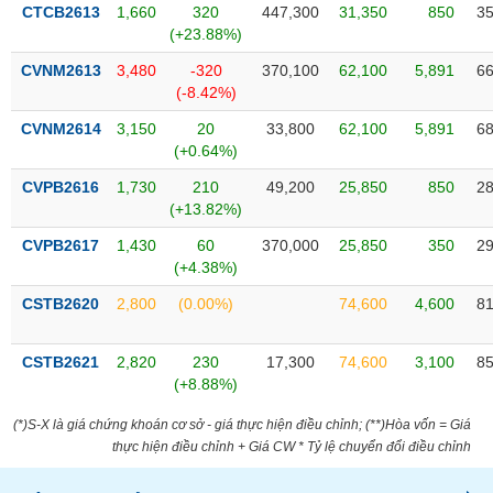
VỤ
CTCB2613
1,660
320
447,300
31,350
850
35
TRUYỀN
(+23.88%)
THÔNG
CVNM2613
3,480
-320
370,100
62,100
5,891
66
(-8.42%)
CVNM2614
3,150
20
33,800
62,100
5,891
68
(+0.64%)
TIỆN
CVPB2616
1,730
210
49,200
25,850
850
28
ÍCH
(+13.82%)
CVPB2617
1,430
60
370,000
25,850
350
29
(+4.38%)
BẤT
CSTB2620
2,800
(0.00%)
74,600
4,600
81
ĐỘNG
SẢN
CSTB2621
2,820
230
17,300
74,600
3,100
85
(+8.88%)
Mã
chứng
(*)S-X là giá chứng khoán cơ sở - giá thực hiện điều chỉnh; (**)Hòa vốn = Giá
khoán
thực hiện điều chỉnh + Giá CW * Tỷ lệ chuyển đổi điều chỉnh
(-)