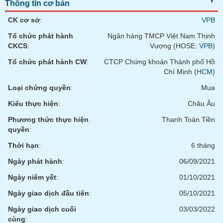
Tất cả
Cổ phiếu
Chỉ số
Chứng chỉ quỹ
Chứng q
Thông tin cơ bản
CK cơ sở
:
VPB
Lãnh
Tổ chức phát hành
Ngân hàng TMCP Việt Nam Thịnh
đạo
(-)
CKCS
:
Vượng (HOSE:
VPB
)
Tổ chức phát hành CW
:
CTCP Chứng khoán Thành phố Hồ
Tất cả
Người nội bộ
Người liên quan
Cổ đông lớn
Chí Minh (
HCM
)
Loại chứng quyền
:
Mua
Tin
tức
Kiểu thực hiện
:
Châu Âu
(-)
Phương thức thực hiện
Thanh Toán Tiền
quyền
:
Bài
Thời hạn
:
6 tháng
viết
của
Ngày phát hành
:
06/09/2021
tác
giả
Ngày niêm yết
:
01/10/2021
(-)
Ngày giao dịch đầu tiên
:
05/10/2021
Ngày giao dịch cuối
03/03/2022
Báo
cáo
cùng
: