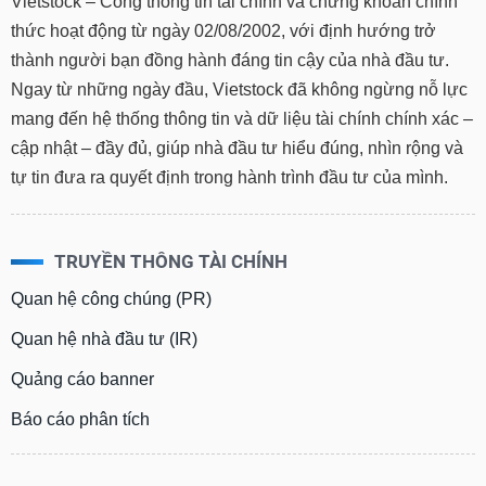
Vietstock – Cổng thông tin tài chính và chứng khoán chính
phân
tích
thức hoạt động từ ngày 02/08/2002, với định hướng trở
(-)
thành người bạn đồng hành đáng tin cậy của nhà đầu tư.
Ngay từ những ngày đầu, Vietstock đã không ngừng nỗ lực
Thuật
mang đến hệ thống thông tin và dữ liệu tài chính chính xác –
ngữ
(-)
cập nhật – đầy đủ, giúp nhà đầu tư hiểu đúng, nhìn rộng và
tự tin đưa ra quyết định trong hành trình đầu tư của mình.
Dịch
vụ
(-)
TRUYỀN THÔNG TÀI CHÍNH
Quan hệ công chúng (PR)
Đào
Quan hệ nhà đầu tư (IR)
tạo
Quảng cáo banner
Báo cáo phân tích
Sách
tài