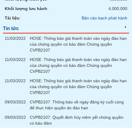
SÓC
SỨC
Khối lượng lưu hành
:
4,000,000
KHỎE
Tài liệu
:
Bản cáo bạch phát hành
Tin tức
11/03/2022
HOSE: Thông báo giá thanh toán vào ngày đáo hạn
TÀI
của chứng quyền có bảo đảm Chứng quyền
CHÍNH
CVPB2107
11/03/2022
HOSE: Thông báo giá thanh toán vào ngày đáo hạn
của chứng quyền có bảo đảm Chứng quyền
CVPB2107
CÔNG
11/03/2022
HOSE: Thông báo giá thanh toán vào ngày đáo hạn
NGHỆ
của chứng quyền có bảo đảm Chứng quyền
THÔNG
CVPB2107
TIN
09/03/2022
CVPB2107: Thông báo về ngày đăng ký cuối cùng
để thực hiện quyền do đáo hạn
09/03/2022
CVPB2107: Quyết định hủy niêm yết chứng quyền
có bảo đảm
DỊCH