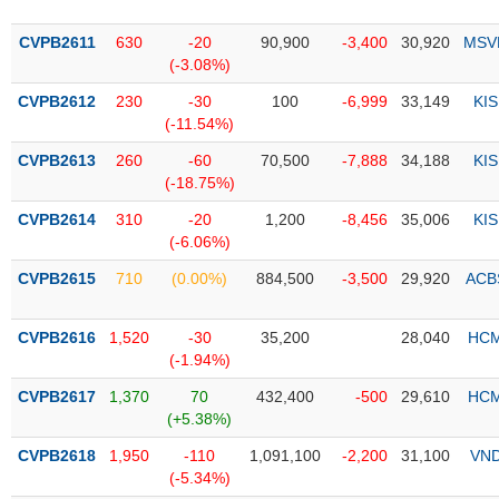
PHIẾU
Hủy
niêm
CVPB2611
630
-20
90,900
-3,400
30,920
MSV
yết
(-3.08%)
Theo
CVPB2612
230
-30
100
-6,999
33,149
KIS
CÔNG
dõi
(-11.54%)
CỤ
đặc
ĐẦU
biệt
CVPB2613
260
-60
70,500
-7,888
34,188
KIS
TƯ
(-18.75%)
Không
được
CVPB2614
310
-20
1,200
-8,456
35,006
KIS
ký
(-6.06%)
XUẤT
quỹ
DỮ
CVPB2615
710
(0.00%)
884,500
-3,500
29,920
ACB
LIỆU
Danh
mục
CVPB2616
1,520
-30
35,200
28,040
HC
ETF
(-1.94%)
TIN
Cổ
MỚI
CVPB2617
1,370
70
432,400
-500
29,610
HC
phiếu
(+5.38%)
chi
Ngành
CVPB2618
1,950
-110
1,091,100
-2,200
31,100
VN
tiết
(-)
(-5.34%)