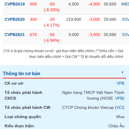
Tổng
VS-
CVPB2619
550
-50
4,500
-4,000
30,650
MB
quan
SECTOR
(-8.33%)
Giao
CVPB2620
460
-20
219,600
-3,000
29,840
SS
dịch
(-4.17%)
Tài
CVPB2621
670
-50
9,000
-3,000
30,680
SS
chính
(-6.94%)
NĂNG
Phân
LƯỢNG
(*)S-X là giá chứng khoán cơ sở - giá thực hiện điều chỉnh; (**)Hòa vốn = Giá
tích
thực hiện điều chỉnh + Giá CW * Tỷ lệ chuyển đổi điều chỉnh
kỹ
thuật
Thông tin cơ bản
Hồ
NGUYÊN
sơ
VẬT
CK cơ sở
:
VPB
doanh
LIỆU
nghiệp
Tổ chức phát hành
Ngân hàng TMCP Việt Nam Thịnh
CKCS
:
Vượng (HOSE:
VPB
)
Tin
tức
Tổ chức phát hành CW
:
CTCP Chứng khoán Vietcap (
VCI
)
sự
Loại chứng quyền
:
Mua
CÔNG
kiện
NGHIỆP
Kiểu thực hiện
:
Châu Âu
Tài