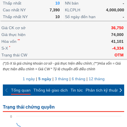
khoản
lai
Thấp nhất
10
NN bán
-
dịch
lỗ
Phân
Vĩ
Thống
Định
Cao nhất NY
7,390
KLCPLH
4,000,000
tích
mô
BẤT
Chứng
IR
Giao
kê
Chứng
giá
Thấp nhất NY
kỹ
10
Số ngày đến hạn
-
ĐỘNG
quyền
Awards
dịch
giao
quyền
thuật
SẢN
Nước
nội
dịch
Trái
Giá CK cơ sở
36,750
ngoài
Tổng
bộ
Bảng
phiếu
Giá thực hiện
74,000
Tin
quan
giá
Đào
doanh
Tự
**
Niên
tức
Hòa vốn
41,101
TÀI
trực
tạo
nghiệp
doanh
Thống
giám
*
S-X
-4,334
CHÍNH
tuyến
kê
Top
Trạng thái CW
OTM
Tài
giao
Bộ
cổ
liệu
(*)S-X là giá chứng khoán cơ sở - giá thực hiện điều chỉnh; (**)Hòa vốn = Giá
dịch
Dịch
lọc
phiếu
cổ
HÀNG
thực hiện điều chỉnh + Giá CW * Tỷ lệ chuyển đổi điều chỉnh
vụ
cổ
Định
đông
HÓA
Bản
phiếu
1 ngày
|
5 ngày
|
3 tháng
|
6 tháng
|
12 tháng
giá
đồ
So
ngành
Tổng quan
Thống kê giao dịch
Tin tức
Phân tích kỹ thuật
CK
sánh
KINH
cổ
Thống
TẾ
phiếu
kê
Trạng thái chứng quyền
giao
Báo
dịch
0
cáo
THẾ
phân
GIỚI