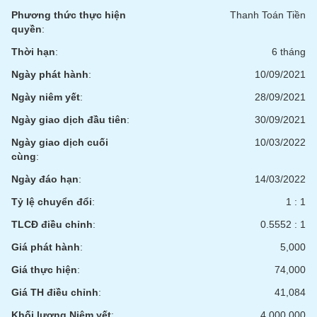
liệu
Phương thức thực hiện
Thanh Toán Tiền
quyền
:
Tâm
Thời hạn
:
6 tháng
lý
TIÊU
thị
DÙNG
Ngày phát hành
:
10/09/2021
trường
KHÔNG
Ngày niêm yết
:
28/09/2021
THIẾT
YẾU
Ngày giao dịch đầu tiên
:
30/09/2021
Ngày giao dịch cuối
10/03/2022
cùng
:
Ngày đáo hạn
:
14/03/2022
TIÊU
Tỷ lệ chuyển đổi
:
1 : 1
DÙNG
THIẾT
TLCĐ điều chỉnh
:
0.5552 : 1
YẾU
Giá phát hành
:
5,000
Giá thực hiện
:
74,000
Giá TH điều chỉnh
:
41,084
CHĂM
Khối lượng Niêm yết
:
4,000,000