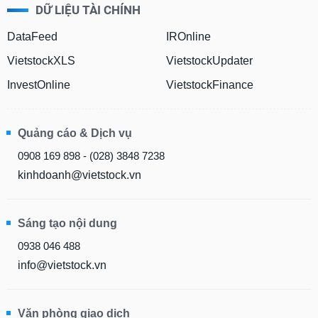
chính
DỮ LIỆU TÀI CHÍNH
DataFeed
IROnline
VietstockXLS
VietstockUpdater
Công
InvestOnline
VietstockFinance
cụ
đầu
tư
Quảng cáo & Dịch vụ
0908 169 898 - (028) 3848 7238
kinhdoanh@vietstock.vn
Truyền
thông
tài
Sáng tạo nội dung
chính
0938 046 488
info@vietstock.vn
Dữ
liệu
Văn phòng giao dịch