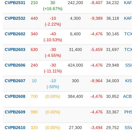
CVPB2531
210
30
242,200
-8,407
34,232
KAF
(+16.67%)
Trạng
thái
CVPB2532
440
-10
4,300
-9,389
36,118
KAF
NGÀNH
cổ
(-2.22%)
phiếu
CVPB2602
340
-40
6,400
-4,476
30,145
TC
Quy
(-10.53%)
DOANH
mô
CVPB2603
630
-30
31,400
-5,459
31,697
TC
NGHIỆP
thị
(-4.55%)
trường
CVPB2606
240
-30
424,000
-4,476
29,948
SSI
Niêm
(-11.11%)
CỔ
yết
PHIẾU
CVPB2607
10
-10
300
-8,964
34,003
KIS
Niêm
(-50%)
yết
mới
CVPB2608
700
(0.00%)
384,400
-4,476
30,852
ACB
PHÁI
Niêm
SINH
yết
CVPB2609
990
(0.00%)
-4,476
33,367
PH
bổ
sung
TRÁI
CVPB2610
320
(0.00%)
27,300
-3,494
29,752
SS