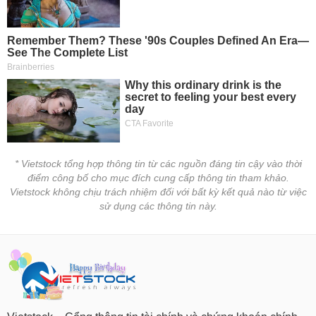
Tất cả
Cổ phiếu
Chỉ số
Chứng chỉ quỹ
Chứng q
Lãnh
đạo
(-)
Tất cả
Người nội bộ
Người liên quan
Cổ đông lớn
Tin
tức
(-)
* Vietstock tổng hợp thông tin từ các nguồn đáng tin cậy vào thời
điểm công bố cho mục đích cung cấp thông tin tham khảo.
Vietstock không chịu trách nhiệm đối với bất kỳ kết quả nào từ việc
Bài
sử dụng các thông tin này.
viết
của
tác
giả
(-)
Báo
cáo